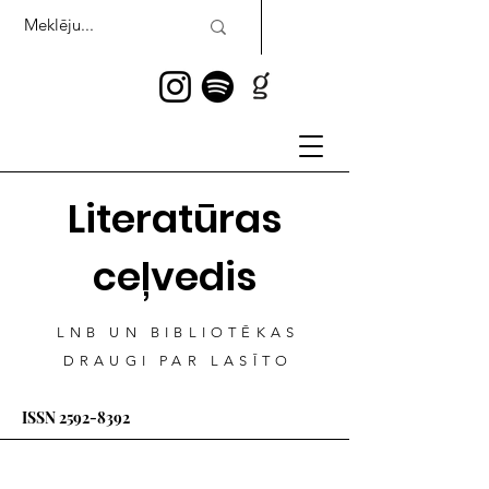
Literatūras
ceļvedis
LNB UN BIBLIOTĒKAS
DRAUGI PAR LASĪTO
ISSN
2592-8392