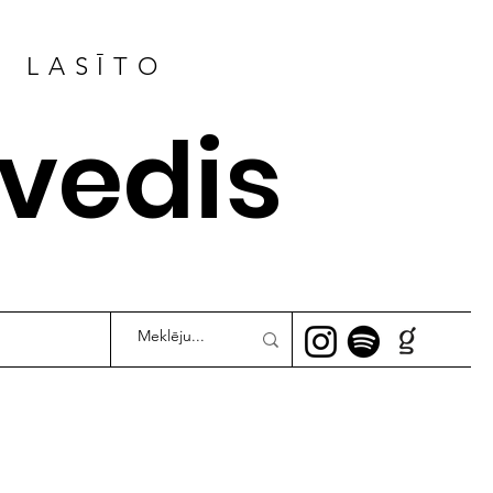
R LASĪTO
ļvedis