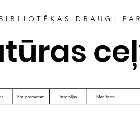
BIBLIOTĒKAS DRAUGI PA
atūras ce
ms
Par grāmatām
Intervijas
Manifests