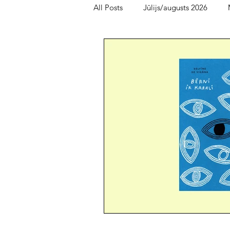
All Posts
Jūlijs/augusts 2026
Bērnu un jauniešu lasītava
Fe
oktobris/novembris 2025
me
maijs/jūnijs 2025
marts/aprīl
augusts/septembris 2024
jūn
novembris/decembris 2023