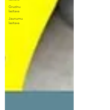
Gruzīnu
lasītava
Jaunumu
lasītava