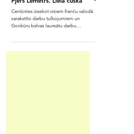
Pjērs Lemetrs. Lielā čūska
Cenšoties izsekot visiem franču valodā
sarakstīto darbu tulkojumiem un
Gonkūru balvas laureātu darbu
tulkojumiem (kvantitatīvā ziņā tas...