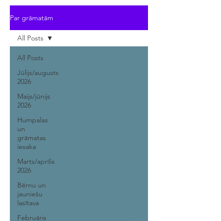
Par grāmatām
All Posts
All Posts
Jūlijs/augusts
2026
Maijs/jūnijs
2026
Humpalas
un
grāmatas
iesaka
Marts/aprīlis
2026
Bērnu un
jauniešu
lasītava
Februāris