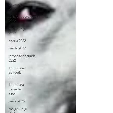
oktobris
2022
jūlijs/augusts/septembris
2022
maijs/jūnijs
2022
aprīlis 2022
marts 2022
janvāris/februāris
2022
Literatūras
ceļvedis
jautā
Literatūras
ceļvedis
ziņo
maijs 2025
maijs/ jūnijs