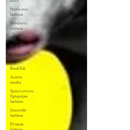
2025
Notikuma
lasītava
Brīvdienu
lasītava
reportāža
Numurs
Augusts
2025
BookTok
Austra
iesaka
Specnumurs:
Ilgtspējas
lasītava
Sezonālā
lasītava
Eiropas
lasītava