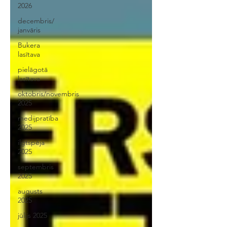
2026
decembris/
janvāris
Bukera
lasītava
pielāgotā
lasītava
oktobris/novembris
2025
medijpratība
2025
ilgtspēja
2025
septembris
2025
augusts
2025
jūlijs 2025