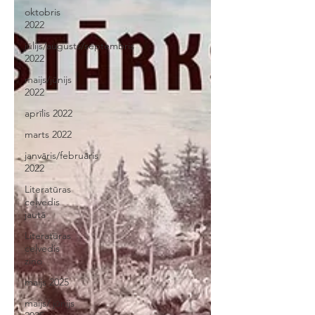
oktobris
2022
jūlijs/augusts/septembris
2022
maijs/jūnijs
2022
aprīlis 2022
marts 2022
janvāris/februāris
2022
Literatūras
ceļvedis
jautā
Literatūras
ceļvedis
ziņo
maijs 2025
maijs/ jūnijs