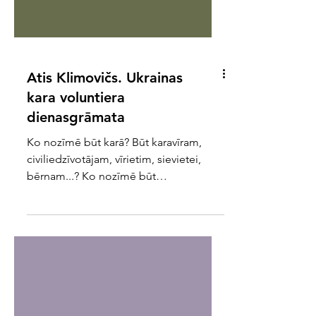
Atis Klimovičs. Ukrainas
kara voluntiera
dienasgrāmata
Ko nozīmē būt karā? Būt karavīram,
civiliedzīvotājam, vīrietim, sievietei,
bērnam...? Ko nozīmē būt
brīvprātīgajam, kurš glābj tos, kuri...