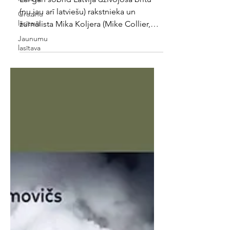
Gruzīnu
lasītava
Miks Koljers. Stārks
Jaunumu
Lai gan šobrīd Latvijā dzīvojošā britu
lasītava
(nu jau arī latviešu) rakstnieka un
žurnālista Mika Koljera (Mike Collier,
1971) romāns ir...