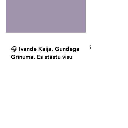
🎧 Ivande Kaija. Gundega
Grīnuma. Es stāstu visu
🎧 Klausies apskatu Soundcloud vai
Spotify . Latviešu literatūras vēstures