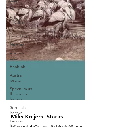
2025
Notikuma
lasītava
Brīvdienu
lasītava
reportāža
Numurs
Augusts
2025
BookTok
Austra
iesaka
Specnumurs:
Ilgtspējas
lasītava
Sezonālā
lasītava
Eiropas
lasītava