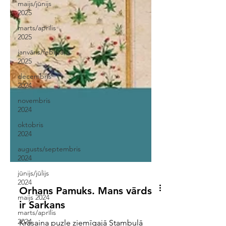
maijs/jūnijs
2025
marts/aprīlis
2025
janvāris/februāris
2025
decembris
2024
novembris
2024
oktobris
2024
augusts/septembris
2024
jūnijs/jūlijs
2024
maijs 2024
Orhans Pamuks. Mans vārds
marts/aprīlis
2024