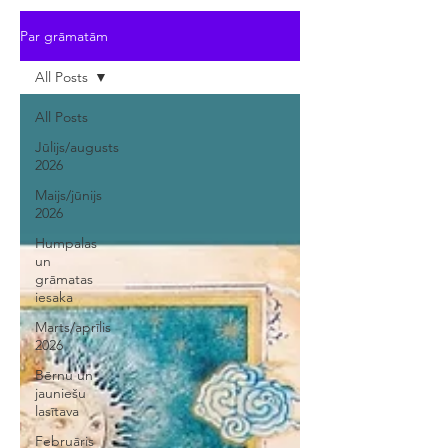
Par grāmatām
All Posts
All Posts
Jūlijs/augusts
2026
Maijs/jūnijs
2026
Humpalas
un
grāmatas
iesaka
Marts/aprīlis
2026
Bērnu un
jauniešu
lasītava
Februāris