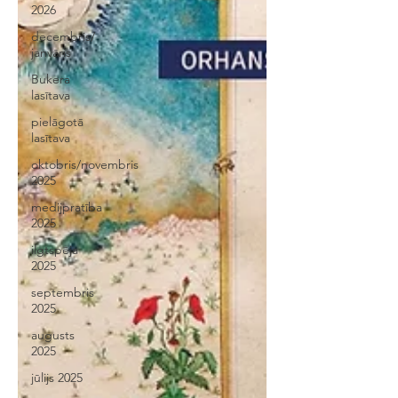
2026
decembris/
janvāris
Bukera
lasītava
pielāgotā
lasītava
oktobris/novembris
2025
medijpratība
2025
ilgtspēja
2025
septembris
2025
augusts
2025
jūlijs 2025