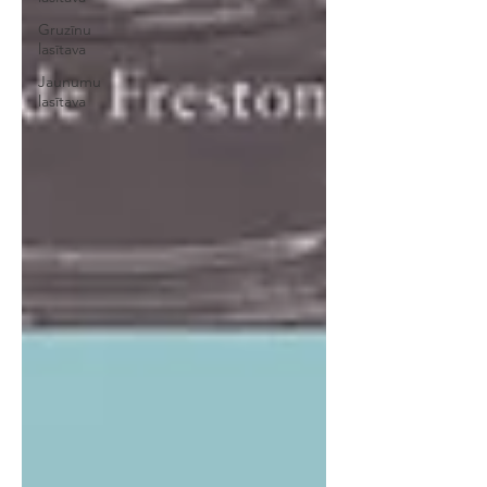
Gruzīnu
lasītava
Jaunumu
lasītava