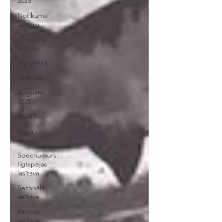
2025
Notikuma
lasītava
Brīvdienu
lasītava
reportāža
Numurs
Augusts
2025
BookTok
Austra
iesaka
Specnumurs:
Ilgtspējas
lasītava
Sezonālā
lasītava
Eiropas
lasītava