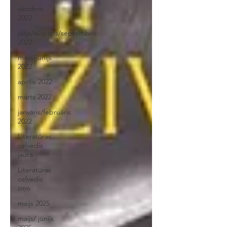
oktobris
2022
jūlijs/augusts/septembris
2022
maijs/jūnijs
2022
aprīlis 2022
marts 2022
janvāris/februāris
2022
Literatūras
ceļvedis
jautā
Literatūras
ceļvedis
ziņo
maijs 2025
maijs/ jūnijs