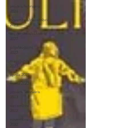
janvāris/februāris
2024
novembris/decembris
2023
septembris/oktobris
2023
jūlijs/augusts
2023
maijs/jūnijs
2023
aprīlis 2023
marts 2023
janvāris/februāris
2023
decembris
2022
novembris
2022