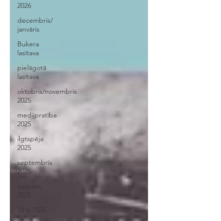
2026
decembris/
janvāris
Bukera
lasītava
pielāgotā
lasītava
oktobris/novembris
2025
medijpratība
2025
ilgtspēja
2025
septembris
2025
augusts
2025
jūlijs 2025