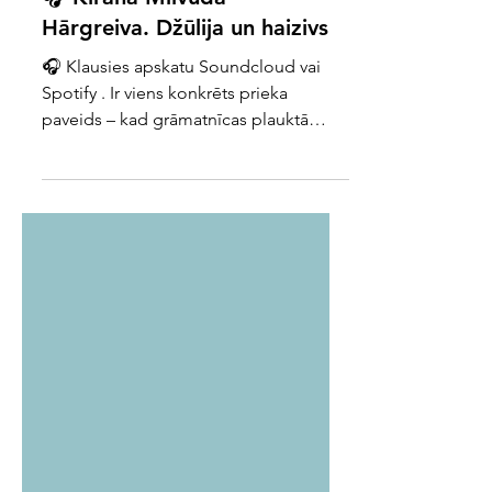
🎧 Kirana Milvuda
Hārgreiva. Džūlija un haizivs
🎧 Klausies apskatu Soundcloud vai
Spotify . Ir viens konkrēts prieka
paveids – kad grāmatnīcas plauktā
ieraugi labas ārvalstu grāmatas
tulkojumu latviski. Pat ja svešvaloda,
iespējams, problēmas nesagādā, nekas
nevar aizstāt stāsta izdzīvošanu dzimtajā
mēlē. Šoreiz tādu prieku man sagādāja
“Džūlija un haizivs” – grāmata
jauniešiem, kuras autore ir Kirana
Milvuda Hārgreiva un sapņaino
ilustrāciju autors – viņas vīrs,
mākslinieks Toms de Frestons.
Oriģinālā grāmata iznāca pir