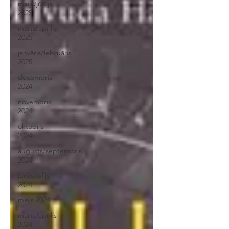
maijs/jūnijs
2025
marts/aprīlis
2025
janvāris/februāris
2025
decembris
2024
novembris
2024
oktobris
2024
augusts/septembris
2024
jūnijs/jūlijs
2024
maijs 2024
marts/aprīlis
2024