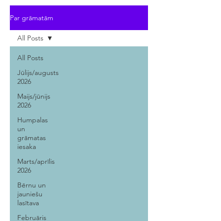
Par grāmatām
All Posts
All Posts
Jūlijs/augusts
2026
Maijs/jūnijs
2026
Humpalas
un
grāmatas
iesaka
Marts/aprīlis
2026
Bērnu un
jauniešu
lasītava
Februāris