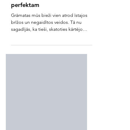
Maikls Šūrs. Kā būt
perfektam
Grāmatas mūs bieži vien atrod īstajos
brīžos un negaidītos veidos. Tā nu
sagadījās, ka tieši, skatoties kārtējo
sava iecienītā seriāla...