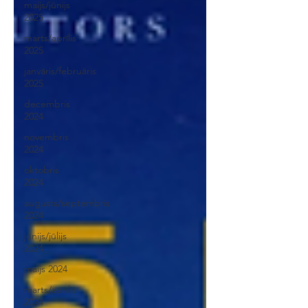
maijs/jūnijs
2025
marts/aprīlis
2025
janvāris/februāris
2025
decembris
2024
novembris
2024
oktobris
2024
augusts/septembris
2024
jūnijs/jūlijs
2024
maijs 2024
marts/aprīlis
2024