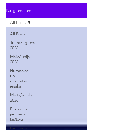
Par grāmatām
All Posts
All Posts
Jūlijs/augusts
2026
Maijs/jūnijs
2026
Humpalas
un
grāmatas
iesaka
Marts/aprīlis
2026
Bērnu un
jauniešu
lasītava
Februāris