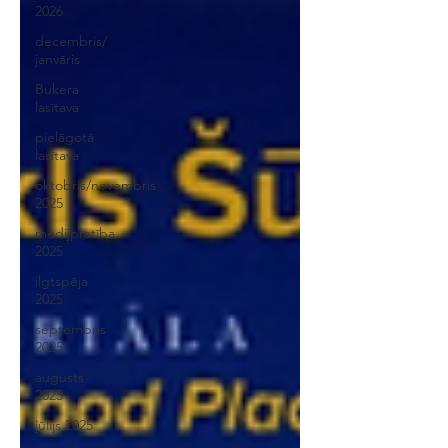
2026
decembris/
janvāris
Bukera
lasītava
pielāgotā
lasītava
oktobris/novembris
2025
medijpratība
2025
ilgtspēja
2025
septembris
2025
augusts
2025
jūlijs 2025