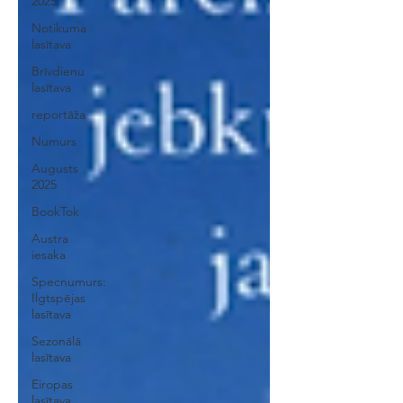
2025
Notikuma
lasītava
Brīvdienu
lasītava
reportāža
Numurs
Augusts
2025
BookTok
Austra
iesaka
Specnumurs:
Ilgtspējas
lasītava
Sezonālā
lasītava
Eiropas
lasītava