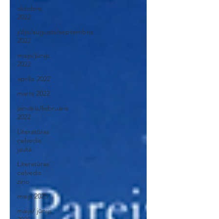
oktobris
2022
jūlijs/augusts/septembris
2022
maijs/jūnijs
2022
aprīlis 2022
marts 2022
janvāris/februāris
2022
Literatūras
ceļvedis
jautā
Literatūras
ceļvedis
ziņo
maijs 2025
maijs/ jūnijs