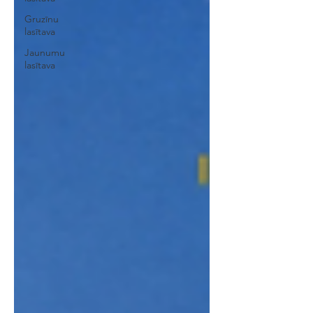
Gruzīnu
lasītava
Jaunumu
lasītava