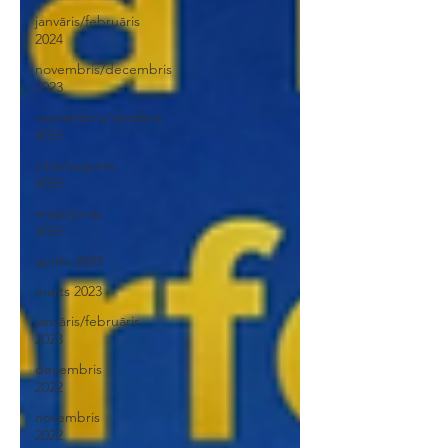
janvāris/februāris
2024
novembris/decembris
2023
septembris/oktobris
2023
jūlijs/augusts
2023
maijs/jūnijs
2023
aprīlis 2023
marts 2023
janvāris/februāris
2023
decembris
2022
novembris
2022