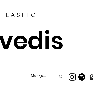
R LASĪTO
ļvedis