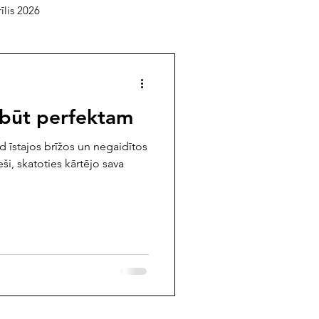
īlis 2026
elāgotā lasītava
 būt perfektam
usts 2025
jūlijs 2025
d īstajos brīžos un negaidītos
eši, skatoties kārtējo sava
mbris 2024
oktobris 2024
/februāris 2024
 2023