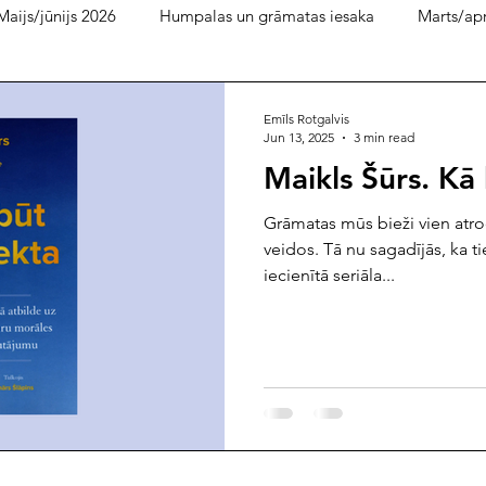
Maijs/jūnijs 2026
Humpalas un grāmatas iesaka
Marts/apr
bruāris 2026
decembris/ janvāris
Bukera lasītava
pi
Emīls Rotgalvis
Jun 13, 2025
3 min read
Maikls Šūrs. Kā
dijpratība 2025
ilgtspēja 2025
septembris 2025
aug
Grāmatas mūs bieži vien atro
veidos. Tā nu sagadījās, ka ti
iecienītā seriāla...
is 2025
janvāris/februāris 2025
decembris 2024
nove
ijs/jūlijs 2024
maijs 2024
marts/aprīlis 2024
janvāris
septembris/oktobris 2023
jūlijs/augusts 2023
maijs/jūnijs