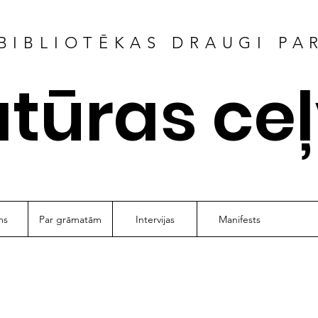
BIBLIOTĒKAS DRAUGI PA
atūras ce
ms
Par grāmatām
Intervijas
Manifests