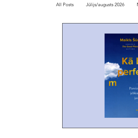
All Posts
Jūlijs/augusts 2026
Bērnu un jauniešu lasītava
Fe
oktobris/novembris 2025
me
maijs/jūnijs 2025
marts/aprīl
augusts/septembris 2024
jūn
novembris/decembris 2023