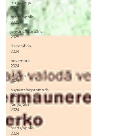
maijs/jūnijs
2025
marts/aprīlis
2025
janvāris/februāris
2025
decembris
2024
novembris
2024
oktobris
2024
augusts/septembris
2024
jūnijs/jūlijs
2024
maijs 2024
marts/aprīlis
2024