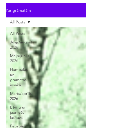
Par grāmatām
All Posts
All Posts
Jūlijs/augusts
2026
Maijs/jūnijs
2026
Humpalas
un
grāmatas
iesaka
Marts/aprīlis
2026
Bērnu un
jauniešu
lasītava
Februāris