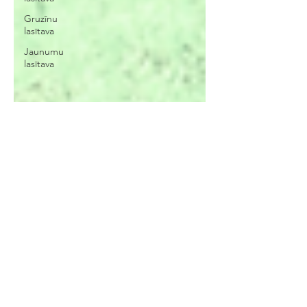
Gruzīnu
lasītava
Jaunumu
lasītava