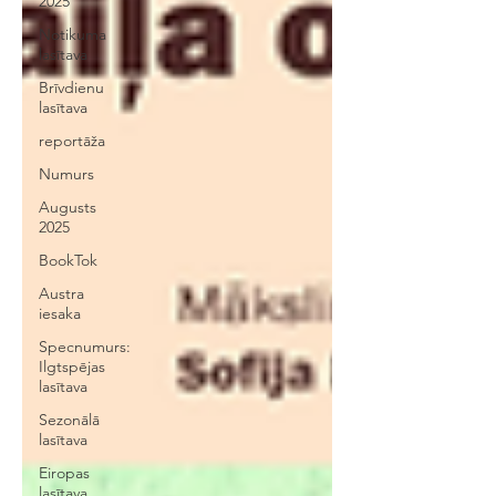
2025
Notikuma
lasītava
Brīvdienu
lasītava
reportāža
Numurs
Augusts
2025
BookTok
Austra
iesaka
Specnumurs:
Ilgtspējas
lasītava
Sezonālā
lasītava
Eiropas
lasītava