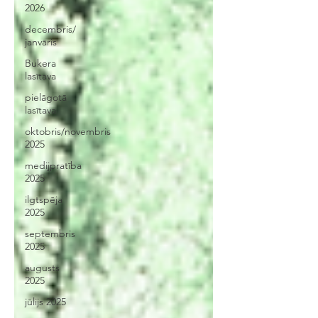
2026
decembris/
janvāris
Bukera
lasītava
pielāgotā
lasītava
oktobris/novembris
2025
medijpratība
2025
ilgtspēja
2025
septembris
2025
augusts
2025
jūlijs 2025