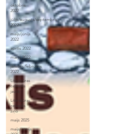
oktobris
2022
jūlijs/augusts/septembris
2022
maijs/jūnijs
2022
aprīlis 2022
marts 2022
janvāris/februāris
2022
Literatūras
ceļvedis
jautā
Literatūras
ceļvedis
ziņo
maijs 2025
maijs/ jūnijs