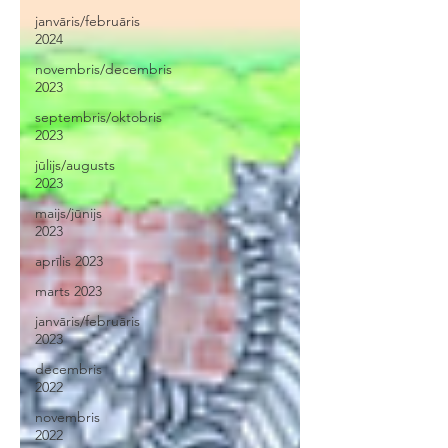
janvāris/februāris
2024
novembris/decembris
2023
septembris/oktobris
2023
jūlijs/augusts
2023
maijs/jūnijs
2023
aprīlis 2023
marts 2023
janvāris/februāris
2023
decembris
2022
novembris
2022