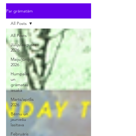
Par grāmatām
All Posts
All Posts
Jūlijs/augusts
2026
Maijs/jūnijs
2026
Humpalas
un
grāmatas
iesaka
Marts/aprīlis
2026
Bērnu un
jauniešu
lasītava
Februāris