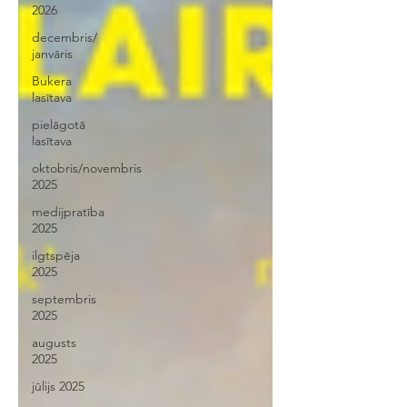
2026
decembris/
janvāris
Bukera
lasītava
pielāgotā
lasītava
oktobris/novembris
2025
medijpratība
2025
ilgtspēja
2025
septembris
2025
augusts
2025
jūlijs 2025