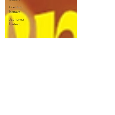
Gruzīnu
lasītava
Jaunumu
lasītava