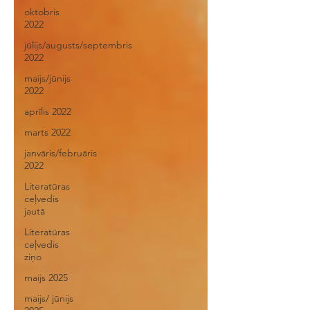
oktobris
2022
jūlijs/augusts/septembris
2022
maijs/jūnijs
2022
aprīlis 2022
marts 2022
janvāris/februāris
2022
Literatūras
ceļvedis
jautā
Literatūras
ceļvedis
ziņo
maijs 2025
maijs/ jūnijs