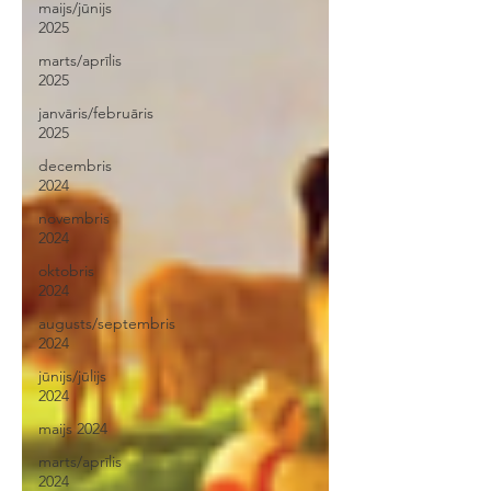
maijs/jūnijs
2025
marts/aprīlis
2025
janvāris/februāris
2025
decembris
2024
novembris
2024
oktobris
2024
augusts/septembris
2024
jūnijs/jūlijs
2024
maijs 2024
marts/aprīlis
2024