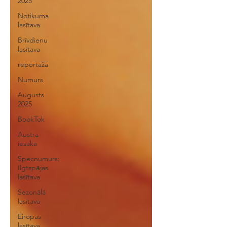
2025
Notikuma
lasītava
Brīvdienu
lasītava
reportāža
Numurs
Augusts
2025
BookTok
Austra
iesaka
Specnumurs:
Ilgtspējas
lasītava
Sezonālā
lasītava
Eiropas
lasītava