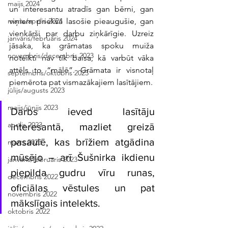
maijs 2024
un interesantu atradīs gan bērni, gan 
viņiem priekšā lasošie pieaugušie, gan 
marts/aprīlis 2024
vienkārši par darbu ziņkārīgie. Uzreiz 
janvāris/februāris 2024
jāsaka, ka grāmatas spoku muiža 
novembris/decembris 2023
noteikti nav tik baisa, kā varbūt vāka 
attēls to “mālē”. Grāmata ir visnotaļ 
septembris/oktobris 2023
piemērota pat vismazākajiem lasītājiem.
jūlijs/augusts 2023
maijs/jūnijs 2023
Darbs ieved lasītāju 
aprīlis 2023
interesantā, mazliet greizā 
pasaulē, kas brīžiem atgādina 
marts 2023
mūsējo – arī Šušnirka ikdienu 
janvāris/februāris 2023
piepilda gudru vīru runas, 
decembris 2022
oficiālas vēstules un pat 
novembris 2022
mākslīgais intelekts. 
oktobris 2022