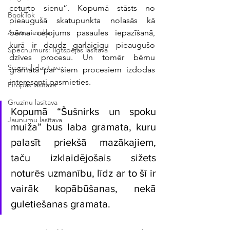
ceturto sienu”. Kopumā stāsts no 
BookTok
pieaugušā skatupunkta nolasās kā 
bērna ceļojums pasaules iepazīšanā, 
Austra iesaka
kurā ir daudz garlaicīgu pieaugušo 
Specnumurs: Ilgtspējas lasītava
dzīves procesu. Un tomēr bērnu 
Sezonālā lasītava
grāmatā par šiem procesiem izdodas 
interesanti pasmieties. 
Eiropas lasītava
Gruzīnu lasītava
Kopumā “Šušnirks un spoku 
Jaunumu lasītava
muiža” būs laba grāmata, kuru 
palasīt priekšā mazākajiem, 
taču izklaidējošais sižets 
noturēs uzmanību, līdz ar to šī ir 
vairāk kopābūšanas, nekā 
gulētiešanas grāmata.