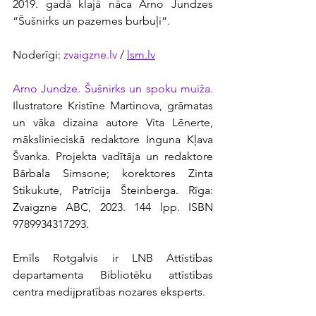
2019. gadā klajā nāca Arno Jundzes 
“Šušnirks un pazemes burbuļi“.
Noderīgi: 
zvaigzne.lv
 / 
lsm.lv
Arno Jundze. Šušnirks un spoku muiža.
Ilustratore Kristīne Martinova, grāmatas 
un vāka dizaina autore Vita Lēnerte, 
mākslinieciskā redaktore Inguna Kļava 
Švanka. Projekta vadītāja un redaktore 
Bārbala Simsone; korektores Zinta 
Stikukute, Patrīcija Šteinberga. Rīga: 
Zvaigzne ABC, 2023. 144 lpp. ISBN 
9789934317293.
Emīls Rotgalvis ir LNB Attīstības 
departamenta Bibliotēku attīstības 
centra medijpratības nozares eksperts.