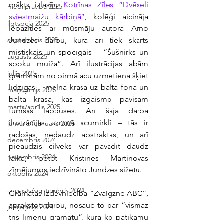
mākts izlasīju 
Kotrīnas Zīles “Dvēseli 
medijpratība 2025
sviestmaižu kārbiņā”
, kolēģi aicināja 
ilgtspēja 2025
iepazīties ar mūsmāju autora Arno 
Jundzes darbu, kurā arī tiek skarts 
septembris 2025
mistiskais un spocīgais – “Šušnirks un 
augusts 2025
spoku muiža”. Arī ilustrācijas abām 
jūlijs 2025
grāmatām no pirmā acu uzmetiena šķiet 
līdzīgas – melnā krāsa uz balta fona un 
maijs/jūnijs 2025
baltā krāsa, kas izgaismo pavisam 
marts/aprīlis 2025
tumšas lappuses. Arī šajā darbā 
ilustrācijas uzrunā acumirklī – tās ir 
janvāris/februāris 2025
radošas, nedaudz abstraktas, un arī 
decembris 2024
pieaudzis cilvēks var pavadīt daudz 
novembris 2024
laika, pētot Kristīnes Martinovas 
zīmējumos iedzīvināto Jundzes sižetu.
oktobris 2024
augusts/septembris 2024
Grāmatas izdevniecība “Zvaigzne ABC”, 
aprakstot darbu, nosauc to par “vismaz 
jūnijs/jūlijs 2024
trīs līmeņu grāmatu”, kurā ko patīkamu 