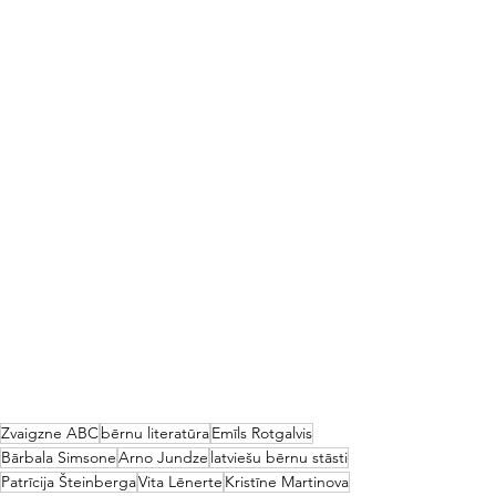
Zvaigzne ABC
bērnu literatūra
Emīls Rotgalvis
Bārbala Simsone
Arno Jundze
latviešu bērnu stāsti
Patrīcija Šteinberga
Vita Lēnerte
Kristīne Martinova