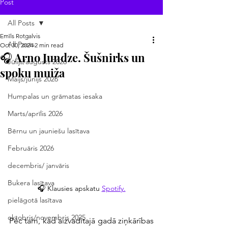
Post
All Posts
Emīls Rotgalvis
All Posts
Oct 30, 2024
2 min read
🎧 Arno Jundze. Šušnirks un
Jūlijs/augusts 2026
spoku muiža
Maijs/jūnijs 2026
Humpalas un grāmatas iesaka
Marts/aprīlis 2026
Bērnu un jauniešu lasītava
Februāris 2026
decembris/ janvāris
Bukera lasītava
🎧 Klausies apskatu 
Spotify.
pielāgotā lasītava
oktobris/novembris 2025
Pēc tam, kad aizvadītajā gadā ziņkārības 