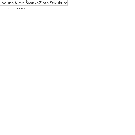
Inguna Kļava Švanka
Zinta Stikukute
oktobris 2024
See All
Recent Posts