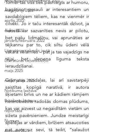
jūlijs/augusts/septembris 2022
Tomēr tas viss tiek pasniegts ar humoru, 
bagātinot pasauli ar interesantiem un 
maijs/jūnijs 2022
savdabīgiem tēliem, kas ne vienmēr ir 
aprīlis 2022
cilvēki. Jo ir taču interesantāk dzīvot, ja 
lidostā var sazvanīties nevis ar pilotu, 
marts 2022
bet pašu lidmašīnu, vai aprunāties ar 
janvāris/februāris 2022
tējkannu par to, cik siltu ūdeni vēlā 
Literatūras ceļvedis jautā
vakarā vēlamies – pat ja tas vajadzīgs ne 
tējai, bet slepena līguma teksta 
Literatūras ceļvedis ziņo
ieraudzīšanai.
maijs 2025
Grāmatas nodaļas, lai arī savstarpēji 
maijs/ jūnijs 2025
saistītas kopīgā naratīvā, ir autora 
Notikuma lasītava
šķietami brīvs un ne ar kādiem rāmjiem 
Brīvdienu lasītava
neierobežots radošās domas plūdums, 
kas var aizvest uz negaidītām vietām un 
reportāža
sižeta pavērsieniem. Jundze meistarīgi 
Numurs
spēlējas ar vārdiem, brīžiem atsaucoties 
pat pats uz sevi, tā teikt, “salaužot 
Augusts 2025