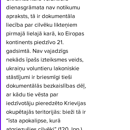
dienasgrāmata nav notikumu 
apraksts, tā ir dokumentāla 
liecība par cilvēku likteņiem 
pirmajā lielajā karā, ko Eiropas 
kontinents piedzīvo 21. 
gadsimtā. Nav vajadzīgs 
nekāds īpašs izteiksmes veids, 
ukraiņu voluntieru lakoniskie 
stāstījumi ir briesmīgi tieši 
dokumentālās bezkaislības dēļ, 
ar kādu tie vēsta par 
iedzīvotāju pieredzēto Krievijas 
okupētajās teritorijās: bieži tā ir 
“īsta apokalipse, kurā 
atgriezušies cilvēki” (120. lpp.). 