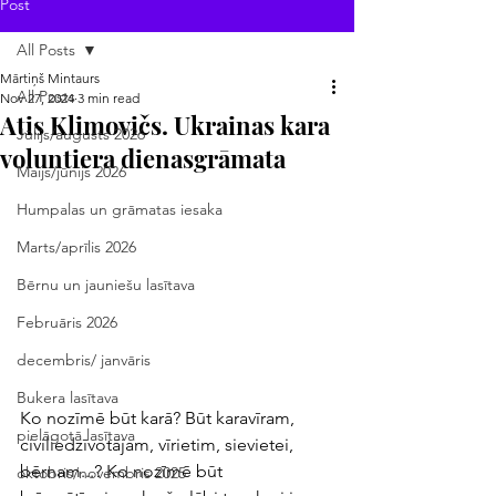
Post
All Posts
Mārtiņš Mintaurs
All Posts
Nov 27, 2024
3 min read
Atis Klimovičs. Ukrainas kara
Jūlijs/augusts 2026
voluntiera dienasgrāmata
Maijs/jūnijs 2026
Humpalas un grāmatas iesaka
Marts/aprīlis 2026
Bērnu un jauniešu lasītava
Februāris 2026
decembris/ janvāris
Bukera lasītava
Ko nozīmē būt karā? Būt karavīram, 
pielāgotā lasītava
civiliedzīvotājam, vīrietim, sievietei, 
bērnam...? Ko nozīmē būt 
oktobris/novembris 2025