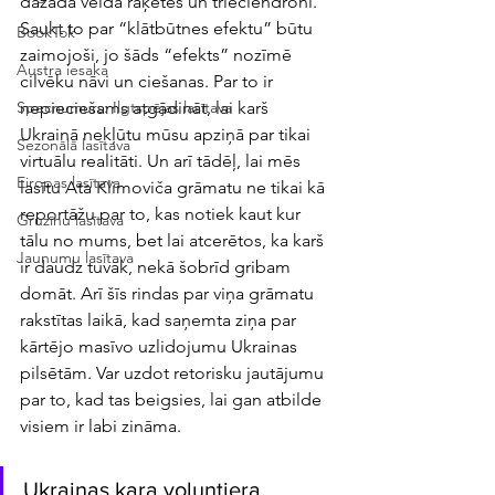
dažāda veida raķetes un trieciendroni. 
Saukt to par “klātbūtnes efektu” būtu 
BookTok
zaimojoši, jo šāds “efekts” nozīmē 
Austra iesaka
cilvēku nāvi un ciešanas. Par to ir 
nepieciešams atgādināt, lai karš 
Specnumurs: Ilgtspējas lasītava
Ukrainā nekļūtu mūsu apziņā par tikai 
Sezonālā lasītava
virtuālu realitāti. Un arī tādēļ, lai mēs 
Eiropas lasītava
lasītu Ata Klimoviča grāmatu ne tikai kā 
reportāžu par to, kas notiek kaut kur 
Gruzīnu lasītava
tālu no mums, bet lai atcerētos, ka karš 
Jaunumu lasītava
ir daudz tuvāk, nekā šobrīd gribam 
domāt. Arī šīs rindas par viņa grāmatu 
rakstītas laikā, kad saņemta ziņa par 
kārtējo masīvo uzlidojumu Ukrainas 
pilsētām. Var uzdot retorisku jautājumu 
par to, kad tas beigsies, lai gan atbilde 
visiem ir labi zināma.
Ukrainas kara voluntiera 