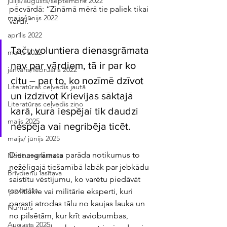
jūlijs/augusts/septembris 2022
pēcvārdā: “Zināmā mērā tie paliek tikai 
maijs/jūnijs 2022
vārdi.” 
aprīlis 2022
Taču voluntiera dienasgrāmata 
marts 2022
nav par vārdiem, tā ir par ko 
janvāris/februāris 2022
citu – par to, ko nozīmē dzīvot 
Literatūras ceļvedis jautā
un izdzīvot Krievijas sāktajā 
Literatūras ceļvedis ziņo
karā, kura iespējai tik daudzi 
maijs 2025
nespēja vai negribēja ticēt. 
maijs/ jūnijs 2025
Dienasgrāmata parāda notikumus to 
Notikuma lasītava
nežēlīgajā tiešamībā labāk par jebkādu 
Brīvdienu lasītava
saistītu vēstījumu, ko varētu piedāvāt 
reportāža
politiskie vai militārie eksperti, kuri 
parasti atrodas tālu no kaujas lauka un 
Numurs
no pilsētām, kur krīt aviobumbas, 
Augusts 2025