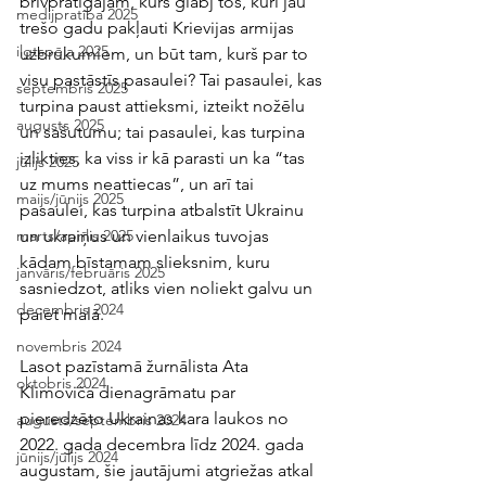
brīvprātīgajam, kurš glābj tos, kuri jau 
medijpratība 2025
trešo gadu pakļauti Krievijas armijas 
ilgtspēja 2025
uzbrukumiem, un būt tam, kurš par to 
visu pastāstīs pasaulei? Tai pasaulei, kas 
septembris 2025
turpina paust attieksmi, izteikt nožēlu 
augusts 2025
un sašutumu; tai pasaulei, kas turpina 
izlikties, ka viss ir kā parasti un ka “tas 
jūlijs 2025
uz mums neattiecas”, un arī tai 
maijs/jūnijs 2025
pasaulei, kas turpina atbalstīt Ukrainu 
un ukraiņus un vienlaikus tuvojas 
marts/aprīlis 2025
kādam bīstamam slieksnim, kuru 
janvāris/februāris 2025
sasniedzot, atliks vien noliekt galvu un 
decembris 2024
paiet malā.
novembris 2024
Lasot pazīstamā žurnālista Ata 
oktobris 2024
Klimoviča dienagrāmatu par 
pieredzēto Ukrainas kara laukos no 
augusts/septembris 2024
2022. gada decembra līdz 2024. gada 
jūnijs/jūlijs 2024
augustam, šie jautājumi atgriežas atkal 