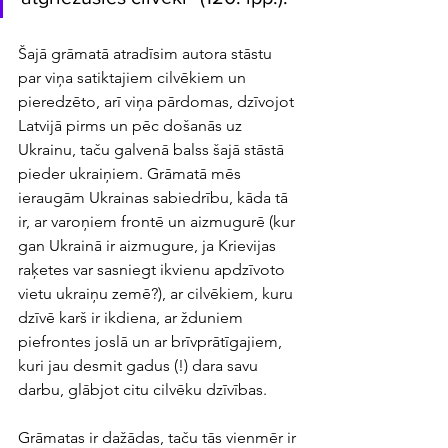
Šajā grāmatā atradīsim autora stāstu 
par viņa satiktajiem cilvēkiem un 
pieredzēto, arī viņa pārdomas, dzīvojot 
Latvijā pirms un pēc došanās uz 
Ukrainu, taču galvenā balss šajā stāstā 
pieder ukraiņiem. Grāmatā mēs 
ieraugām Ukrainas sabiedrību, kāda tā 
ir, ar varoņiem frontē un aizmugurē (kur 
gan Ukrainā ir aizmugure, ja Krievijas 
raķetes var sasniegt ikvienu apdzīvoto 
vietu ukraiņu zemē?), ar cilvēkiem, kuru 
dzīvē karš ir ikdiena, ar žduniem 
piefrontes joslā un ar brīvprātīgajiem, 
kuri jau desmit gadus (!) dara savu 
darbu, glābjot citu cilvēku dzīvības.
Grāmatas ir dažādas, taču tās vienmēr ir 