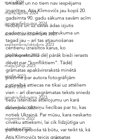
maijs 2024
un atkal, un no tiem nav iespējams 
izvairīties. Atis Klimovičs jau kopš 20. 
marts/aprīlis 2024
gadsimta 90. gadu sākuma savām acīm 
janvāris/februāris 2024
redzējis un uz savas ādas izjutis 
padomju impērijas sabrukuma un 
novembris/decembris 2023
tagad jau – arī tas atjaunošanas 
septembris/oktobris 2023
centienu izraisītos karus, ko 
politkorektuma dēļ pārāk bieži ierasts 
jūlijs/augusts 2023
dēvēt par “konfliktiem”. Tādēļ 
maijs/jūnijs 2023
grāmatas apakšvirsrakstā minētā 
aprīlis 2023
piezīme par autora fotogrāfijām 
patiesībā attiecas ne tikai uz attēliem 
marts 2023
vien – arī dienasgrāmatas teksts sniedz 
janvāris/februāris 2023
tiešu īstenības attēlojumu un karā 
dzīvojošo ukraiņu liecības par to, kas 
decembris 2022
notiek Ukrainā. Par mūsu, kara neskarto 
novembris 2022
cilvēku attieksmi, lai cik līdzjūtīga un 
oktobris 2022
palīdzēt griboša tā būtu, var teikt tā, kā 
Atis Klimovičs teicis grāmatas 