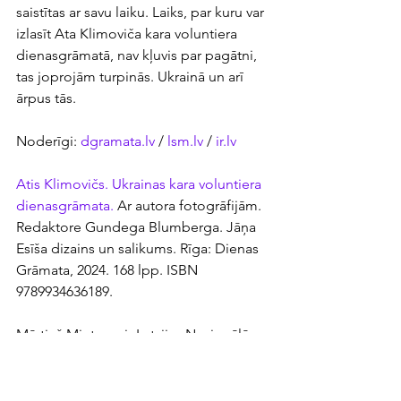
saistītas ar savu laiku. Laiks, par kuru var 
izlasīt Ata Klimoviča kara voluntiera 
dienasgrāmatā, nav kļuvis par pagātni, 
tas joprojām turpinās. Ukrainā un arī 
ārpus tās.
Noderīgi: 
dgramata.lv
 / 
lsm.lv
 / 
ir.lv
Atis Klimovičs. Ukrainas kara voluntiera 
dienasgrāmata.
 Ar autora fotogrāfijām. 
Redaktore Gundega Blumberga. Jāņa 
Esīša dizains un salikums. Rīga: Dienas 
Grāmata, 2024. 168 lpp. ISBN 
9789934636189.
Mārtiņš Mintaurs ir Latvijas Nacionālās 
bibliotēkas Pētniecības un 
interpretācijas centra vadošais pētnieks.
Dienas Grāmata
Jānis Esītis
dienasgrāmatas