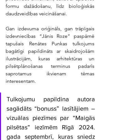
formu dažādošanu, līdz bioloģiskās 
daudzveidības veicināšanai. 
Gan izdevuma oriģināls, gan trāpīgais 
izdevniecības “Jānis Roze” paspārnē 
tapušais Renātes Punkas tulkojums 
bagātīgi papildināts ar skaidrojošām 
ilustrācijām, kuras arhitektūras un 
pilsētplānošanas terminus padarīs 
saprotamus ikvienam tēmas 
interesentam. 
Tulkojumu papildina autora 
sagādāts “bonuss” lasītājiem – 
vizuālas piezīmes par “Maigās 
pilsētas” iezīmēm Rīgā 2024. 
gada septembrī, kuras sniedz 