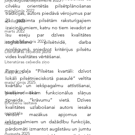
jūlijs/augusts/septembris 2022
cilvēku orientētās pilsētplānošanas 
maijs/jūnijs 2022
tradīcijas, autors piedāvā vērojumus par 
21. gadsimta pilsētām raksturīgajiem 
aprīlis 2022
izaicinājumiem, katru no tiem ievadot ar 
marts 2022
īsu eseju par dzīves kvalitātes 
janvāris/februāris 2022
saglabāšanu pilsētvidē, darba 
noslēgumā sniedzot kritērijus pilsētu 
Literatūras ceļvedis jautā
vides kvalitātes vērtēšanai. 
Literatūras ceļvedis ziņo
Pirmā daļa “Pilsētas kvartāli: dzīvot 
maijs 2025
lokāli pilsētnieciskotā pasaulē” veltīta  
maijs/ jūnijs 2025
kvartālu un iekšpagalmu attīstīšanai, 
piešķirot ēkām funkcionālus slāņus 
Notikuma lasītava
tipveida “krāvumu” vietā. Dzīves 
Brīvdienu lasītava
kvalitātes uzlabošanai autors iesaka 
reportāža
veidot mazākus apjomus ar 
iekšpagalmiem un dažādību funkcijās, 
Numurs
pārdomāti izmantot augšstāvu un jumtu 
Augusts 2025