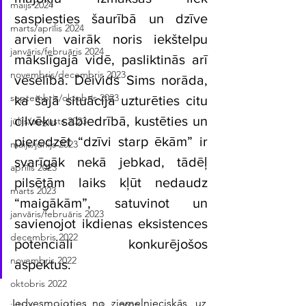
maijs 2024
saspiesties šaurībā un dzīve 
marts/aprīlis 2024
arvien vairāk noris iekštelpu 
janvāris/februāris 2024
mākslīgajā vidē, pasliktinās arī 
novembris/decembris 2023
veselība. Deivids Sims norāda, 
septembris/oktobris 2023
ka šajā situācijā uzturēties citu 
cilvēku sabiedrībā, kustēties un 
jūlijs/augusts 2023
pieredzēt “dzīvi starp ēkām” ir 
maijs/jūnijs 2023
svarīgāk nekā jebkad, tādēļ 
aprīlis 2023
pilsētām laiks kļūt nedaudz 
marts 2023
“maigākām”, satuvinot un 
janvāris/februāris 2023
savienojot ikdienas eksistences 
decembris 2022
potenciāli konkurējošos 
novembris 2022
aspektus.  
oktobris 2022
Iedvesmojoties no ziemeļnieciskās, uz 