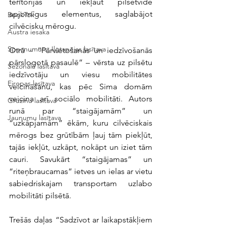
teritorijas un iekļaut pilsētvidē 
apjomīgus elementus, saglabājot 
BookTok
cilvēcisku mērogu. 
Austra iesaka
Specnumurs: Ilgtspējas lasītava
Otrā – “Pārvietošanās un iedzīvošanās 
pārslogotā pasaulē” – vērsta uz pilsētu 
Sezonālā lasītava
iedzīvotāju un viesu mobilitātes 
Eiropas lasītava
veicināšanu, kas pēc Sima domām 
veicina arī sociālo mobilitāti. Autors 
Gruzīnu lasītava
runā par “staigājamām” un 
Jaunumu lasītava
“uzkāpjamām” ēkām, kuru cilvēciskais 
mērogs bez grūtībām ļauj tām piekļūt, 
tajās iekļūt, uzkāpt, nokāpt un iziet tām 
cauri. Savukārt “staigājamas” un 
“riteņbraucamas” ietves un ielas ar vietu 
sabiedriskajam transportam uzlabo 
mobilitāti pilsētā. 
Trešās daļas “Sadzīvot ar laikapstākļiem 