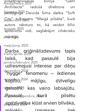
pilsētplānošanas biroja “Gehl 
medijpratība 2025
Architects“ radošā direktora un 
ilgtspēja 2025
pedagoga Deivida Sima darba “Soft 
City” tulkojums “Maigā pilsēta”, kurā 
septembris 2025
autors raksturo to, kā veidot blīvi 
augusts 2025
apdzīvotu vidi, saglabājot cilvēcisku 
mērogu.
jūlijs 2025
maijs/jūnijs 2025
Darba oriģinālizdevums tapis 
marts/aprīlis 2025
laikā, kad pasaulē bija 
janvāris/februāris 2025
uzliesmojusi interese par dāņu 
decembris 2024
“hygge“ fenomenu – ikdienas 
novembris 2024
kopību; mājīgu, dzīvelīgu 
gaisotni, kas vairo labsajūtu. 
oktobris 2024
Pasaulē, kurā pilsētu 
augusts/septembris 2024
apdzīvotība kļūst arvien blīvāka, 
jūnijs/jūlijs 2024
mājokļu izmaksas liek 