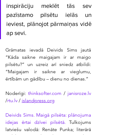
inspirāciju meklēt tās sev 
pazīstamo pilsētu ielās un 
ieviest, plānojot pārmaiņas vidē 
ap sevi.
Grāmatas ievadā Deivids Sims jautā 
“Kāda saikne maigajam ir ar maigo 
pilsētu?” un uzreiz arī sniedz atbildi: 
“Maigajam ir saikne ar vieglumu, 
ērtībām un gādību – dienu no dienas.”
Noderīgi: 
thinksofter.com
 / 
janisroze.lv
/
rtu.lv
 / 
islandpress.org
Deivids Sims. Maigā pilsēta: plānojuma 
idejas ērtai dzīvei pilsētā. 
Tulkojums 
latviešu valodā: Renāte Punka; literārā 