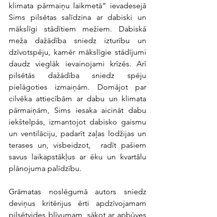
klimata pārmaiņu laikmetā” ievadesejā 
Sims pilsētas salīdzina ar dabiski un 
mākslīgi stādītiem mežiem. Dabiskā 
meža dažādība sniedz izturību un 
dzīvotspēju, kamēr mākslīgie stādījumi 
daudz vieglāk ievainojami krīzēs. Arī 
pilsētās dažādība sniedz spēju 
pielāgoties izmaiņām. Domājot par 
cilvēka attiecībām ar dabu un klimata 
pārmaiņām, Sims iesaka aicināt dabu 
iekštelpās, izmantojot dabisko gaismu 
un ventilāciju, padarīt zaļas lodžijas un 
terases un, visbeidzot,  radīt pašiem 
savus laikapstākļus ar ēku un kvartālu 
plānojuma palīdzību. 
Grāmatas noslēgumā autors sniedz 
deviņus kritērijus ērti apdzīvojamam 
pilsētvides blīvumam, sākot ar apbūves 