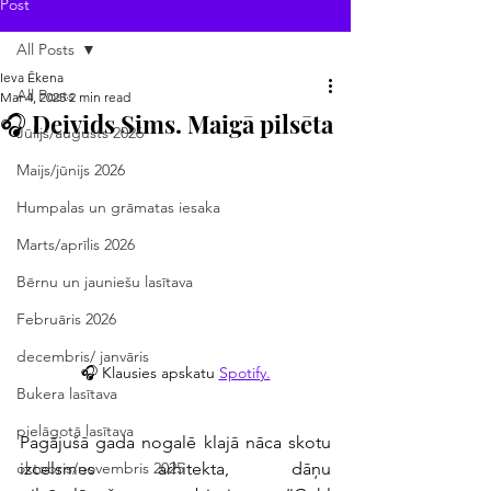
Post
All Posts
Ieva Ēkena
All Posts
Mar 4, 2025
2 min read
🎧 Deivids Sims. Maigā pilsēta
Jūlijs/augusts 2026
Maijs/jūnijs 2026
Humpalas un grāmatas iesaka
Marts/aprīlis 2026
Bērnu un jauniešu lasītava
Februāris 2026
decembris/ janvāris
🎧 Klausies apskatu 
Spotify.
Bukera lasītava
pielāgotā lasītava
Pagājušā gada nogalē klajā nāca skotu 
izcelsmes arhitekta, dāņu 
oktobris/novembris 2025