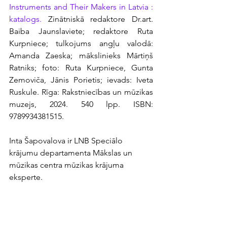
Instruments and Their Makers in Latvia : 
katalogs.
 Zinātniskā redaktore Dr.art. 
Baiba Jaunslaviete; redaktore Ruta 
Kurpniece; tulkojums angļu valodā: 
Amanda Zaeska; mākslinieks Mārtiņš 
Ratniks; foto: Ruta Kurpniece, Gunta 
Zemoviča, Jānis Porietis; ievads: Iveta 
Ruskule. Rīga: Rakstniecības un mūzikas 
muzejs, 2024. 540 lpp. ISBN: 
9789934381515.
Inta Šapovalova ir LNB Speciālo 
krājumu departamenta Mākslas un 
mūzikas centra mūzikas krājuma 
eksperte.