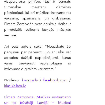
visaptverošu pilnību, tas ir pamats 
turpmākai meistaru darbības 
pētniecībai, kā arī mūzikas instrumentu 
vākšanai, apzināšanai un glabāšanai. 
Elmāra Zemoviča pētnieciskais darbs ir 
pirmreizējs veikums latviešu mūzikas 
vēsturē. 
Arī pats autors saka: “Neuzskatu šo 
pētījumu par pabeigtu, jo ar laiku var 
atrasties dažādi papildinājumi, kurus 
varēs pievienot ieplānotajam šī 
izdevuma digitālam variantam.”
Noderīgi: 
km.gov.lv
 / 
facebook.com
 / 
klasika.lsm.lv
Elmārs Zemovičs. Mūzikas instrumenti 
un to būvētāji Latvijā = Musical 