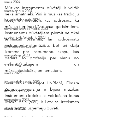
maijs 2024
Mūzikas instrumentu būvētāji ir vairāk 
marts/aprīlis 2024
nekā amatnieki. Viņi ir mūzikas tradīciju 
janvāris/februāris 2024
nesēji un inovatori, kas nodrošina, ka 
mūzika turpina dzīvot cauri gadsimtiem. 
novembris/decembris 2023
Instrumentu būvētājiem piemīt ne tikai 
septembris/oktobris 2023
tehniskās prasmes, lai nodrošinātu 
instrumentu ilgmūžību, bet arī dziļa 
jūlijs/augusts 2023
izpratne par instrumentu skaņu, kas 
maijs/jūnijs 2023
padara šo profesiju par vienu no 
vissarežģītākajiem un 
aprīlis 2023
mākslinieciskākajiem amatiem. 
marts 2023
janvāris/februāris 2023
Savā laikā strādājot LNRMM, Elmāra 
Zemoviča pārziņā ir bijusi mūzikas 
decembris 2022
instrumentu kolekcijas veidošana, kuras 
novembris 2022
lielākā daļa (60%) ir Latvijas izcelsmes 
meistaru un uzņēmēju būvēti. 
oktobris 2022