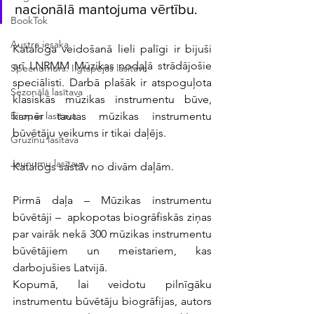
nacionālā mantojuma vērtību. 
BookTok
Austra iesaka
Kataloga veidošanā lieli palīgi ir bijuši 
arī LNRMM Mūzikas nodaļā strādājošie 
Specnumurs: Ilgtspējas lasītava
speciālisti. Darbā plašāk ir atspoguļota 
Sezonālā lasītava
klasiskās mūzikas instrumentu būve, 
kamēr tautas mūzikas instrumentu 
Eiropas lasītava
būvētāju veikums ir tikai daļējs. 
Gruzīnu lasītava
Jaunumu lasītava
Katalogs sastāv no divām daļām. 
Pirmā daļa – Mūzikas instrumentu 
būvētāji –  apkopotas biogrāfiskās ziņas 
par vairāk nekā 300 mūzikas instrumentu 
būvētājiem un meistariem, kas 
darbojušies Latvijā. 
Kopumā, lai veidotu pilnīgāku 
instrumentu būvētāju biogrāfijas, autors 