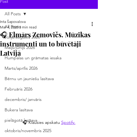
Post
All Posts
Inta Šapovalova
All Posts
Mar 4, 2025
3 min read
🎧 Elmārs Zemovičs. Mūzikas
Jūlijs/augusts 2026
instrumenti un to būvētāji
Maijs/jūnijs 2026
Latvijā
Humpalas un grāmatas iesaka
Marts/aprīlis 2026
Bērnu un jauniešu lasītava
Februāris 2026
decembris/ janvāris
Bukera lasītava
pielāgotā lasītava
🎧 Klausies apskatu 
Spotify.
oktobris/novembris 2025