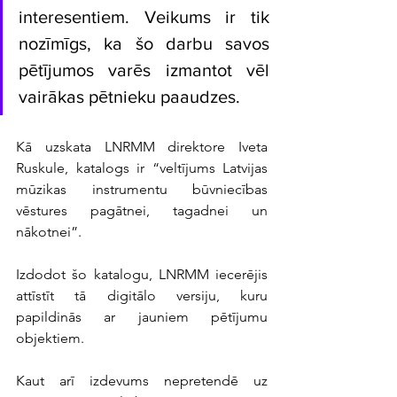
interesentiem. Veikums ir tik 
nozīmīgs, ka šo darbu savos 
pētījumos varēs izmantot vēl 
vairākas pētnieku paaudzes.
Kā uzskata LNRMM direktore Iveta 
Ruskule, katalogs ir “veltījums Latvijas 
mūzikas instrumentu būvniecības 
vēstures pagātnei, tagadnei un 
nākotnei”.
Izdodot šo katalogu, LNRMM iecerējis 
attīstīt tā digitālo versiju, kuru 
papildinās ar jauniem pētījumu 
objektiem.
Kaut arī izdevums nepretendē uz 