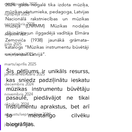
medijpratība 2025
2024. gada nogalē tika izdota mūziķa, 
mūzikas vēsturnieka, pedagoga, Latvijas 
ilgtspēja 2025
Nacionālā rakstniecības un mūzikas 
septembris 2025
muzeja (LNRMM) Mūzikas nodaļas 
dibinātāja un ilggadējā vadītāja Elmāra 
augusts 2025
Zemoviča (1938) jaunākā grāmata–
jūlijs 2025
katalogs “Mūzikas instrumentu būvētāji 
un meistari Latvijā”.
maijs/jūnijs 2025
marts/aprīlis 2025
Šis pētījums ir unikāls resurss, 
janvāris/februāris 2025
kas sniedz padziļinātu ieskatu 
decembris 2024
mūzikas instrumentu būvētāju 
novembris 2024
pasaulē, piedāvājot ne tikai 
oktobris 2024
instrumentu aprakstus, bet arī 
augusts/septembris 2024
šo meistarīgo cilvēku 
biogrāfijas.
jūnijs/jūlijs 2024