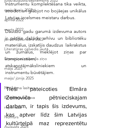
jūlijs/augusts/septembris 2022
Instrumentu komplektēšana tika veikta, 
maijs/jūnijs 2022
atrodot un glābjot no bojāejas unikālus 
Latvijas izcelsmes meistaru darbus. 
aprīlis 2022
marts 2022
Daudzu gadu garumā izdevuma autors 
ir pētījis dažādu arhīvu un bibliotēku 
janvāris/februāris 2022
materiālus, izskatījis daudzus  laikrakstus 
Literatūras ceļvedis jautā
un žurnālus, meklējot ziņas par 
komponistiem, 
Literatūras ceļvedis ziņo
atskaņotājmāksliniekiem un 
maijs 2025
instrumentu būvētājiem. 
maijs/ jūnijs 2025
Notikuma lasītava
Tieši pateicoties Elmāra 
Zemoviča pētnieciskajam 
Brīvdienu lasītava
darbam, ir tapis šis izdevums, 
reportāža
kas aptver līdz šim Latvijas 
Numurs
kultūrtelpā maz reprezentētu 
Augusts 2025