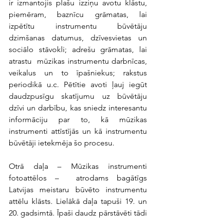
ir izmantojis plašu izziņu avotu klāstu, 
piemēram, baznīcu grāmatas, lai 
izpētītu instrumentu būvētāju 
dzimšanas datumus, dzīvesvietas un 
sociālo stāvokli; adrešu grāmatas, lai 
atrastu  mūzikas instrumentu darbnīcas, 
veikalus un to īpašniekus; rakstus 
periodikā u.c. Pētītie avoti ļauj iegūt 
daudzpusīgu skatījumu uz būvētāju 
dzīvi un darbību, kas sniedz interesantu 
informāciju par to, kā mūzikas 
instrumenti attīstījās un kā instrumentu 
būvētāji ietekmēja šo procesu.
Otrā daļa – Mūzikas instrumenti 
fotoattēlos –  atrodams bagātīgs 
Latvijas meistaru būvēto instrumentu 
attēlu klāsts. Lielākā daļa tapuši 19. un 
20. gadsimtā. Īpaši daudz pārstāvēti tādi 