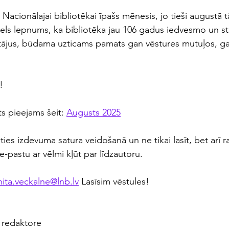
s Nacionālajai bibliotēkai īpašs mēnesis, jo tieši augustā t
liels lepnums, ka bibliotēka jau 106 gadus iedvesmo un st
ītājus, būdama uzticams pamats gan vēstures mutuļos, g
!
s pieejams šeit: 
Augusts 2025
ies izdevuma satura veidošanā un ne tikai lasīt, bet arī ra
-pastu ar vēlmi kļūt par līdzautoru.
nita.veckalne@lnb.lv
 Lasīsim vēstules!
" redaktore