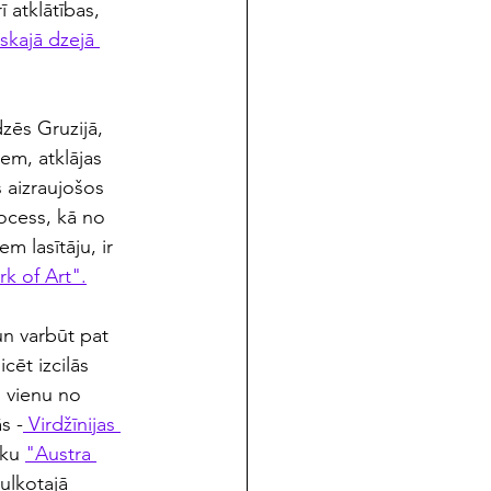
 atklātības, 
skajā dzejā 
zēs Gruzijā, 
em, atklājas 
s aizraujošos 
ocess, kā no 
 lasītāju, ir 
k of Art".
n varbūt pat 
ēt izcilās 
 vienu no 
s -
 Virdžīnijas 
iku 
"Austra 
ulkotajā 