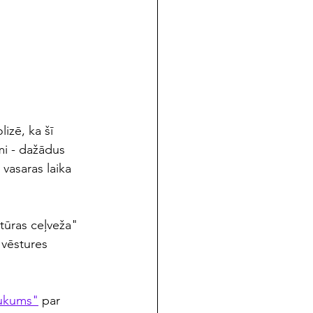
izē, ka šī 
mi - dažādus 
 vasaras laika 
tūras ceļveža" 
 vēstures 
jukums"
 par 