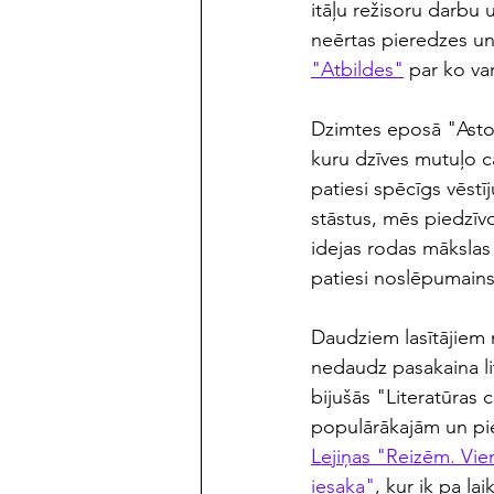
itāļu režisoru darbu 
neērtas pieredzes u
"Atbildes"
 par ko va
Dzimtes eposā "Astotā
kuru dzīves mutuļo c
patiesi spēcīgs vēstī
stāstus, mēs piedzīvo
idejas rodas mākslas 
patiesi noslēpumains,
Daudziem lasītājiem 
nedaudz pasakaina li
bijušās "Literatūras
populārākajām un pi
Lejiņas "Reizēm. Vie
iesaka"
, kur ik pa l