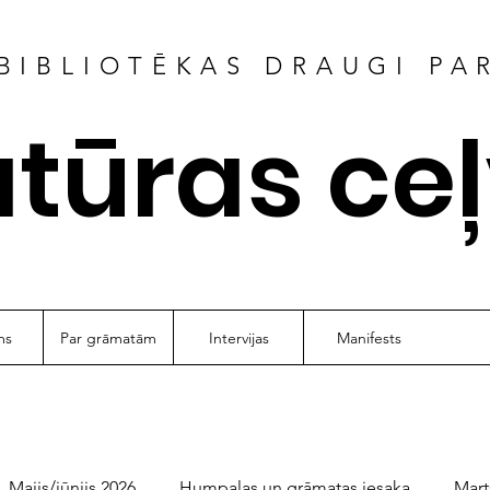
BIBLIOTĒKAS DRAUGI PA
atūras ce
ms
Par grāmatām
Intervijas
Manifests
Maijs/jūnijs 2026
Humpalas un grāmatas iesaka
Mart