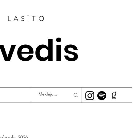
R LASĪTO
ļvedis
s/aprīlis 2026