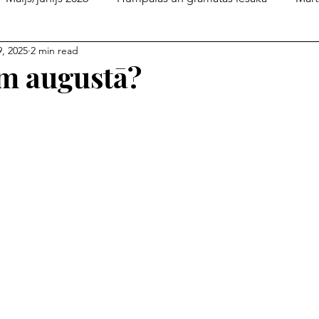
, 2025
2 min read
Februāris 2026
decembris/ janvāris
Bukera lasītava
ām augustā?
edijpratība 2025
ilgtspēja 2025
septembris 2025
lis 2025
janvāris/februāris 2025
decembris 2024
tembris 2024
jūnijs/jūlijs 2024
maijs 2024
marts/ap
embris/decembris 2023
septembris/oktobris 2023
jūl