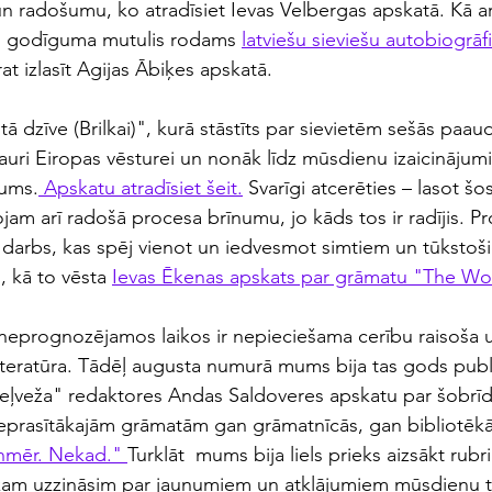
un radošumu, ko atradīsiet Ievas Velbergas apskatā. Kā arī
n godīguma mutulis rodams 
latviešu sieviešu autobiogrāfi
rat izlasīt Agijas Ābiķes apskatā.
 dzīve (Brilkai)", kurā stāstīts par sievietēm sešās paaud
auri Eiropas vēsturei un nonāk līdz mūsdienu izaicinājumi
jums.
 Apskatu atradīsiet šeit.
 Svarīgi atcerēties – lasot šo
jam arī radošā procesa brīnumu, jo kāds tos ir radījis. Pr
darbs, kas spēj vienot un iedvesmot simtiem un tūkstošiem
 kā to vēsta 
Ievas Ēkenas apskats par grāmatu "The Wor
neprognozējamos laikos ir nepieciešama cerību raisoša u
teratūra. Tādēļ augusta numurā mums bija tas gods public
 ceļveža" redaktores Andas Saldoveres apskatu par šobrīd
eprasītākajām grāmatām gan grāmatnīcās, gan bibliotēkā
nmēr. Nekad." 
Turklāt  mums bija liels prieks aizsākt rubr
aikam uzzināsim par jaunumiem un atklājumiem mūsdienu t