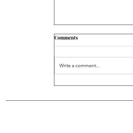
Comments
Write a comment...
Ko lasījām jūlijā?