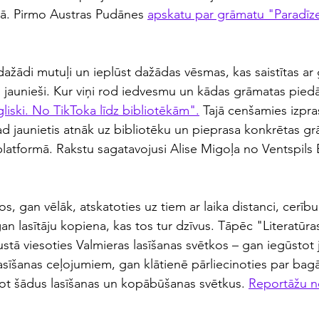
ūrā. Pirmo Austras Pudānes 
apskatu par grāmatu "Paradīz
 dažādi mutuļi un ieplūst dažādas vēsmas, kas saistītas a
aši jaunieši. Kur viņi rod iedvesmu un kādas grāmatas pied
iski. No TikToka līdz bibliotēkām".
 Tajā cenšamies izpra
ad jaunietis atnāk uz bibliotēku un pieprasa konkrētas gr
latformā. Rakstu sagatavojusi Alise Migoļa no Ventspils 
, gan vēlāk, atskatoties uz tiem ar laika distanci, cerīb
ti, gan lasītāju kopiena, kas tos tur dzīvus. Tāpēc "Literatūr
ustā viesoties Valmieras lasīšanas svētkos – gan iegūstot 
sīšanas ceļojumiem, gan klātienē pārliecinoties par bagā
ojot šādus lasīšanas un kopābūšanas svētkus. 
Reportāžu n