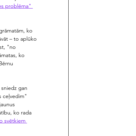
es problēma" 
r grāmatām, ko 
āvāt – to aplūko 
st, "no 
āmatas, ko 
Bērnu 
u sniedz gan 
as ceļvedim" 
jaunus 
tību, ko rada 
o svētkiem 