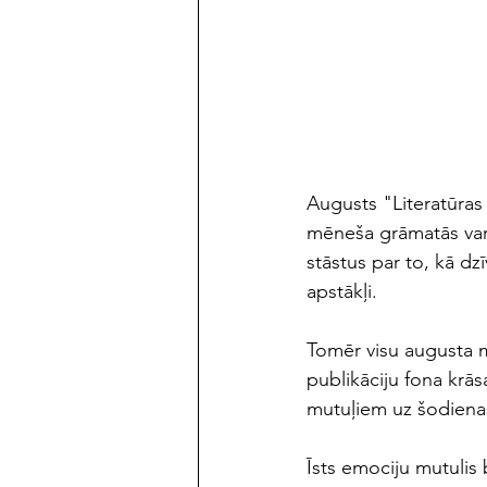
maijs/jūnijs 2023
Augusts "Literatūras 
mēneša grāmatās var a
stāstus par to, kā dzī
apstākļi. 
Tomēr visu augusta m
publikāciju fona krās
mutuļiem uz šodienas
Īsts emociju mutulis 