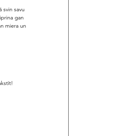
ā svin savu 
iprina gan 
an miera un 
kstīt! 