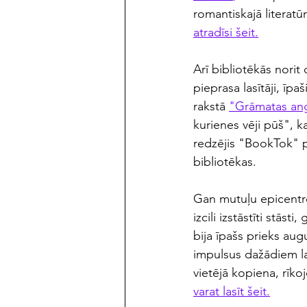
romantiskajā literat
atradīsi šeit.
Arī bibliotēkās norit
pieprasa lasītāji, īp
rakstā 
"Grāmatas angl
kurienes vēji pūš", k
redzējis "BookTok" p
bibliotēkas.
Gan mutuļu epicentros
izcili izstāstīti stās
bija īpašs prieks aug
impulsus dažādiem la
vietējā kopiena, rīk
varat lasīt šeit.