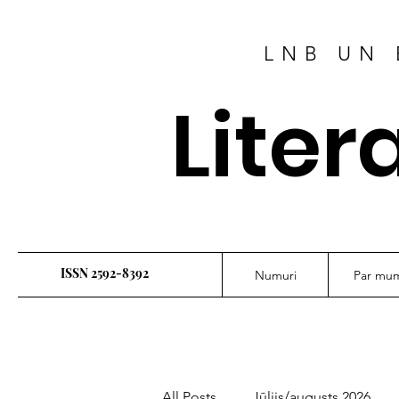
LNB UN 
Liter
ISSN 2592-8392
Numuri
Par mu
All Posts
Jūlijs/augusts 2026