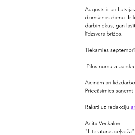
Augusts ir arī Latvija
dzimšanas dienu. Ir 
darbiniekus, gan las
līdzsvara brīžos.
Tiekamies septembrī
 Pilns numura pārskat
Aicinām arī līdzdarbot
Priecāsimies saņemt e
Raksti uz redakciju 
a
Anita Veckalne
"Literatūras ceļveža