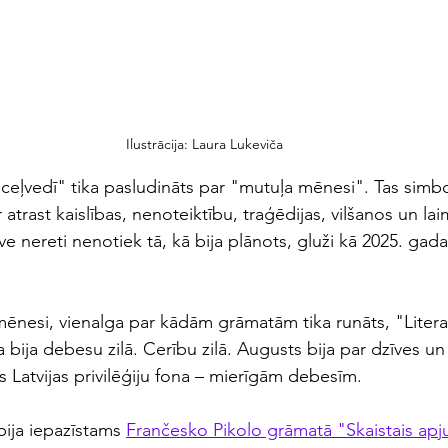
Ilustrācija: Laura Lukeviča
ceļvedī" tika pasludināts par "mutuļa mēnesi". Tas simbol
trast kaislības, nenoteiktību, traģēdijas, vilšanos un lai
ve nereti nenotiek tā, kā bija plānots, gluži kā 2025. gada
ēnesi, vienalga par kādām grāmatām tika runāts, "Litera
a bija debesu zilā. Cerību zilā. Augusts bija par dzīves un
 Latvijas privilēģiju fona – mierīgām debesīm.
bija iepazīstams 
Frančesko Pikolo grāmatā "Skaistais ap