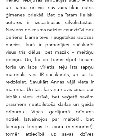
un Liamu, un viss nav vairs tikai teātris 
ģimenes priekšā. Bet pa īstam lieliski 
autores ir izstāstījušas cilvēkstāstus. 
Neviens no mums neiziet caur dzīvi bez 
pēriena. Liama tēvs ir augstākās raudzes 
narciss, kurš ir pamanījies sačakarēt 
visus trīs dēlus, bet mazāk – meitiņu 
peciņu. Un, lai arī Liams šķiet tiešām 
foršs un labs vīrietis, teju īsts sapņu 
materiāls, viņš IR sačakarēts, un jūs to 
redzēsiet. Savukārt Annas vājā vieta ir 
mamma. Un tas, ka viņa nevis cīnās par 
labāku vietu dzīvē, bet veģetē savām 
prasmēm neatbilstošā darbā un gaida 
brīnumu. Viņas gadījumā brīnums 
notiek (atvainojos par maitekli, bet 
laimīgas beigas ir žanra minimums!), 
tomēr attiecībā uz savas dzīves 