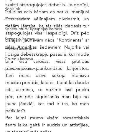
skaisti atspoguļojas debesis. Ja godīgi, 
BookTok
īsti zilas acis kādam es netiku manījusi 
līdz saviem vēlīnajiem divdesmit, un 
Austra iesaka
tiešām jāatzīst, ka tās zilās debesis tur 
Specnumurs: Ilgtspējas lasītava
atspoguļojas visai iespaidīgi. Drīz pēc 
Sezonālā lasītava
bālajām jaunavām nāca "Kontinents" ar 
tālās Amerikas šedevriem Ņujorkā vai 
Eiropas lasītava
līdzīgā debesskrāpju pasaulē, kur modē 
Gruzīnu lasītava
bija visu varošas, visas grūtības 
pārvarējušas jaunkundzes karjeristes. 
Jaunumu lasītava
Tam manā dzīvē sekoja intensīvu 
mācību periods, kad es, tāpat kā daudzi 
citi, aizmirsu, ko nozīmē lasīt prieka 
pēc, un pēc atgriešanās man bija no 
jauna jāatklāj, kas tad ir tas, ko man 
patīk lasīt.
Par laimi mums visām romantiskais 
žanrs laika gaitā ir audzis un attīstījies, 
un tāpat arī mēs pašas.