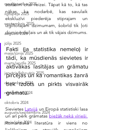
medijpratība 2025
atstāsim citai reizei. Tāpat kā to, kā tas 
nākas, ka nodarbē, kas savulaik 
ilgtspēja 2025
ekskluzīvi piederēja stiprajam un 
septembris 2025
izglītotajam dzimumam, šobrīd tik ļoti 
dominē daiļais un ak tik vājais dzimums.
augusts 2025
jūlijs 2025
Fakti (ja statistika nemelo) ir 
maijs/jūnijs 2025
tādi, ka mūsdienās sievietes ir 
marts/aprīlis 2025
aktīvākas lasītājas un grāmatu 
janvāris/februāris 2025
pircējas un ka romantikas žanrā 
decembris 2024
tiek izdots un pirkts visvairāk 
grāmatu.
novembris 2024
oktobris 2024
Sievietes 
Latvijā
 un Eiropā statistiski lasa 
augusts/septembris 2024
un arī pērk grāmatas 
biežāk nekā vīrieši.
jūnijs/jūlijs 2024
Romantiskā literatūra ir viens no 
lielākajiem un straujāk augošajiem 