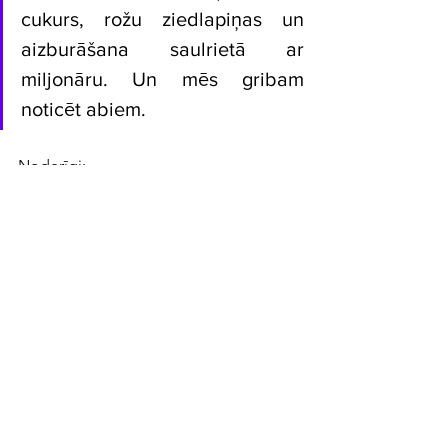
cukurs, rožu ziedlapiņas un 
aizburāšana saulrietā ar 
miljonāru. Un mēs gribam 
noticēt abiem.
Noderīgi:
Grāmatas lasa puse Latvijas iedzīvotāju
Younger people and women in the EU 
read more books
Lorena Kristīna. Paradīzes problēma.
 No 
angļu valodas tulkojusi Dina Kārkliņa. 
Redaktore Ilze Jansone. Rīga: 
Prometejs, 2025. 367 lpp. ISBN 
9789934553912
Austra Pudāne ir Latvijas 