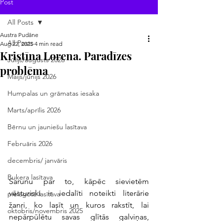
Post
All Posts
Austra Pudāne
All Posts
Aug 22, 2025
4 min read
Kristīna Lorena. Paradīzes
Jūlijs/augusts 2026
problēma
Maijs/jūnijs 2026
Humpalas un grāmatas iesaka
Marts/aprīlis 2026
Bērnu un jauniešu lasītava
Februāris 2026
decembris/ janvāris
Bukera lasītava
Sarunu par to, kāpēc sievietēm 
vēsturiski ir iedalīti noteikti literārie 
pielāgotā lasītava
žanri, ko lasīt un kuros rakstīt, lai 
oktobris/novembris 2025
nepārpūlētu savas glītās galviņas, 