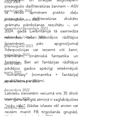
maijs 2024
pieaugušo daiļliteratūras žanriem – ASV 
marts/aprīlis 2024
tā veido apmēram piekto daļu 
pieaugušo daiļliteratūras drukāto 
janvāris/februāris 2024
grāmatu pārdošanas rezultātu –, un 
novembris/decembris 2023
2024. gadā Lielbritānijā tā sasniedza 
rekordus, taču atsevišķos rādītājos 
septembris/oktobris 2023
(piemēram, pēc apgrozījuma) 
jūlijs/augusts 2023
līderpozīcijas var ieņemt citi žanri, 
maijs/jūnijs 2023
piemēram, zinātniskā fantastika un 
fantāzija. Bet arī fantāzijas rādītājus 
aprīlis 2023
pēdējos gados spēcīgi ietekmējuši 
marts 2023
"romantasy" (romantika + fantāzija) 
apakšžanra panākumi.
janvāris/februāris 2023
decembris 2022
Latviešu sievietēm vecumā virs 35 droši 
novembris 2022
vien gana spilgtā atmiņā ir saglabājušies 
"rožu vāki" (šādas izlases vēl arvien var 
oktobris 2022
reizēm manīt FB tirgošanās grupās). 