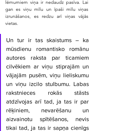
lēmumiem viņa ir nedaudz pasīva. Lai 
gan es viņu mīlu un īpaši mīlu viņas 
izrunāšanos, es redzu arī viņas vājās 
vietas.
Un tur ir tas skaistums – ka 
mūsdienu romantisko romānu 
autores raksta par ticamiem 
cilvēkiem ar viņu stiprajām un 
vājajām pusēm, viņu lieliskumu 
un viņu izcilo stulbumu. Labas 
rakstnieces rokās stāsts 
atdzīvojas arī tad, ja tas ir par 
rēķiniem, nevarēšanu un 
aizvainotu spītēšanos, nevis 
tikai tad, ja tas ir sapņa cienīgs 