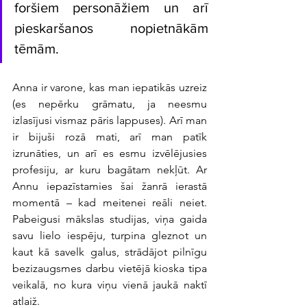
foršiem personāžiem un arī 
pieskaršanos nopietnākām 
tēmām.
Anna ir varone, kas man iepatikās uzreiz 
(es nepērku grāmatu, ja neesmu 
izlasījusi vismaz pāris lappuses). Arī man 
ir bijuši rozā mati, arī man patīk 
izrunāties, un arī es esmu izvēlējusies 
profesiju, ar kuru bagātam nekļūt. Ar 
Annu iepazīstamies šai žanrā ierastā 
momentā – kad meitenei reāli neiet. 
Pabeigusi mākslas studijas, viņa gaida 
savu lielo iespēju, turpina gleznot un 
kaut kā savelk galus, strādājot pilnīgu 
bezizaugsmes darbu vietējā kioska tipa 
veikalā, no kura viņu vienā jaukā naktī 
atlaiž.