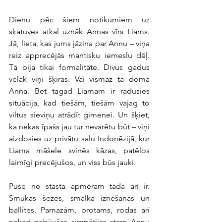
Dienu pēc šiem notikumiem uz 
skatuves atkal uznāk Annas vīrs Liams. 
Jā, lieta, kas jums jāzina par Annu – viņa 
reiz apprecējās mantisku iemeslu dēļ. 
Tā bija tikai formalitāte. Divus gadus 
vēlāk viņi šķīrās. Vai vismaz tā domā 
Anna. Bet tagad Liamam ir radusies 
situācija, kad tiešām, tiešām vajag to 
viltus sieviņu atrādīt ģimenei. Un šķiet, 
ka nekas īpašs jau tur nevarētu būt – viņi 
aizdosies uz privātu salu Indonēzijā, kur 
Liama māšele svinēs kāzas, patēlos 
laimīgi precējušos, un viss būs jauki.
Puse no stāsta apmēram tāda arī ir. 
Smukas šēzes, smalka iznešanās un 
ballītes. Pamazām, protams, rodas arī 
nekad nebijušas simpātijas starp Annu 