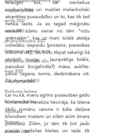
jūlijs/augusts/septembris 2022
Ieraugot tos, var vienlaikus 
noskurināties un mazliet melanholiski 
maijs/jūnijs 2022
atcerēties pusaudzību un to, kas tik tad 
aprīlis 2022
netika lasīts. Ja es tagad mēģinātu 
atstāstīt sižetu vienai no tām "rožu 
marts 2022
grāmatām", kas uz mani tolaik atstāja 
janvāris/februāris 2022
vislielāko iespaidu (protams, pieredzes 
Literatūras ceļvedis jautā
trūkuma dēļ), tas būtu tikpat sakarīgi kā 
atstāstīt murgu – ļaunprātīgs brālis, 
Literatūras ceļvedis ziņo
pazudusi (nogalināta?) māsa, auklīte-
maijs 2025
jukusi ragana, tornis, dedzināšana utt. 
Tik dramatiski!!!
maijs/ jūnijs 2025
Notikuma lasītava
Lai nu kā, manu agrīno pusaudzes gadu 
Brīvdienu lasītava
romantiskā literatūra liecināja, ka īstena 
šādu romānu varone ir bāla daiļava 
reportāža
blondiem matiem un zilām acīm (mans 
Numurs
pretstats). Zilām, jo tām tik ļoti jauki 
piestāv gaišzilas kleitas un tajās tik 
Augusts 2025