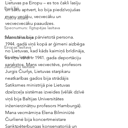
Lietuvas pa Eiropu – es tos čakli lasīju 
BookTok
un sāku aptvert, ko bija piedzīvojušas 
manu vecāku, vecvecāku un 
Austra iesaka
vecvecvecāku paaudzes.  
Specnumurs: Ilgtspējas lasītava
Mans tēvs bija pārvietotā persona. 
Sezonālā lasītava
1944. gadā viņš kopā ar ģimeni aizbēga 
Eiropas lasītava
no Lietuvas, kad kāds kaimiņš brīdināja, 
Gruzīnu lasītava
ka viņu vārdi ir 1941. gada deportāciju 
sarakstos. Mans vecvectēvs, profesors 
Jaunumu lasītava
Jurgis Čiurlys, Lietuvas starpkaru 
neatkarības gados bija strādājis 
Satiksmes ministrijā pie Lietuvas 
dzelzceļa sistēmas izveides (vēlāk dzīvē 
viņš bija Baltijas Universitātes 
inženierzinātņu profesors Hamburgā). 
Mana vecmāmiņa Elena Bilminiūtė 
Čiurlienė bija koncertmeistare 
Sanktpēterburgas konservatorijā un 