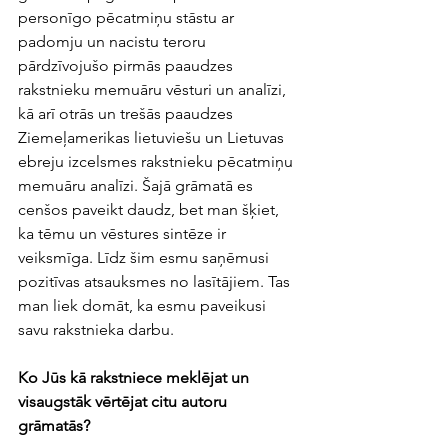
personīgo pēcatmiņu stāstu ar 
padomju un nacistu teroru 
pārdzīvojušo pirmās paaudzes 
rakstnieku memuāru vēsturi un analīzi, 
kā arī otrās un trešās paaudzes 
Ziemeļamerikas lietuviešu un Lietuvas 
ebreju izcelsmes rakstnieku pēcatmiņu 
memuāru analīzi. Šajā grāmatā es 
cenšos paveikt daudz, bet man šķiet, 
ka tēmu un vēstures sintēze ir 
veiksmīga. Līdz šim esmu saņēmusi 
pozitīvas atsauksmes no lasītājiem. Tas 
man liek domāt, ka esmu paveikusi 
savu rakstnieka darbu.
Ko Jūs kā rakstniece meklējat un 
visaugstāk vērtējat citu autoru 
grāmatās?