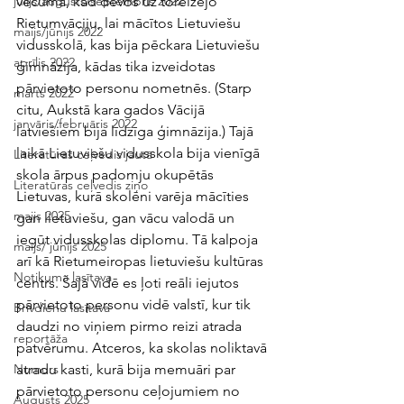
vecuma, kad devos uz toreizējo 
jūlijs/augusts/septembris 2022
Rietumvāciju, lai mācītos Lietuviešu 
maijs/jūnijs 2022
vidusskolā, kas bija pēckara Lietuviešu 
aprīlis 2022
ģimnāzija, kādas tika izveidotas 
pārvietoto personu nometnēs. (Starp 
marts 2022
citu, Aukstā kara gados Vācijā 
janvāris/februāris 2022
latviešiem bija līdzīga ģimnāzija.) Tajā 
laikā Lietuviešu vidusskola bija vienīgā 
Literatūras ceļvedis jautā
skola ārpus padomju okupētās 
Literatūras ceļvedis ziņo
Lietuvas, kurā skolēni varēja mācīties 
maijs 2025
gan lietuviešu, gan vācu valodā un 
iegūt vidusskolas diplomu. Tā kalpoja 
maijs/ jūnijs 2025
arī kā Rietumeiropas lietuviešu kultūras 
Notikuma lasītava
centrs. Šajā vidē es ļoti reāli iejutos 
pārvietoto personu vidē valstī, kur tik 
Brīvdienu lasītava
daudzi no viņiem pirmo reizi atrada 
reportāža
patvērumu. Atceros, ka skolas noliktavā 
atradu kasti, kurā bija memuāri par 
Numurs
pārvietoto personu ceļojumiem no 
Augusts 2025