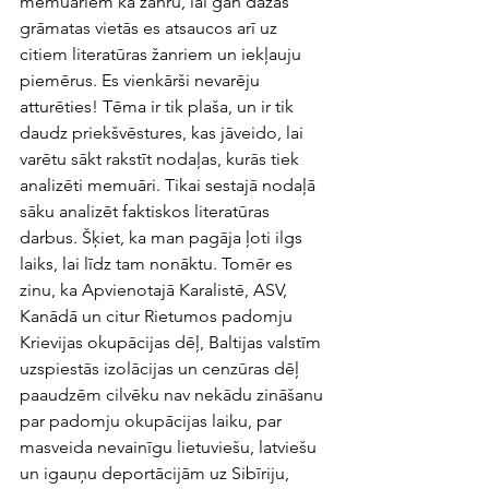
memuāriem kā žanru, lai gan dažās 
grāmatas vietās es atsaucos arī uz 
citiem literatūras žanriem un iekļauju 
piemērus. Es vienkārši nevarēju 
atturēties! Tēma ir tik plaša, un ir tik 
daudz priekšvēstures, kas jāveido, lai 
varētu sākt rakstīt nodaļas, kurās tiek 
analizēti memuāri. Tikai sestajā nodaļā 
sāku analizēt faktiskos literatūras 
darbus. Šķiet, ka man pagāja ļoti ilgs 
laiks, lai līdz tam nonāktu. Tomēr es 
zinu, ka Apvienotajā Karalistē, ASV, 
Kanādā un citur Rietumos padomju 
Krievijas okupācijas dēļ, Baltijas valstīm 
uzspiestās izolācijas un cenzūras dēļ 
paaudzēm cilvēku nav nekādu zināšanu 
par padomju okupācijas laiku, par 
masveida nevainīgu lietuviešu, latviešu 
un igauņu deportācijām uz Sibīriju, 