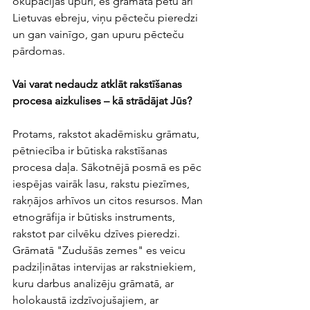
okupācijas upuri, es grāmatā pētu arī 
Lietuvas ebreju, viņu pēcteču pieredzi 
un gan vainīgo, gan upuru pēcteču 
pārdomas.
Vai varat nedaudz atklāt rakstīšanas 
procesa aizkulises – kā strādājat Jūs?
Protams, rakstot akadēmisku grāmatu, 
pētniecība ir būtiska rakstīšanas 
procesa daļa. Sākotnējā posmā es pēc 
iespējas vairāk lasu, rakstu piezīmes, 
rakņājos arhīvos un citos resursos. Man 
etnogrāfija ir būtisks instruments, 
rakstot par cilvēku dzīves pieredzi. 
Grāmatā "Zudušās zemes" es veicu 
padziļinātas intervijas ar rakstniekiem, 
kuru darbus analizēju grāmatā, ar 
holokaustā izdzīvojušajiem, ar 