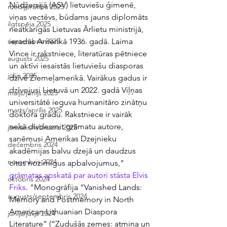
Ņūdžersijā (ASV) lietuviešu ģimenē, 
medijpratība 2025
viņas vectēvs, būdams jauns diplomāts 
ilgtspēja 2025
neatkarīgās Lietuvas Ārlietu ministrijā, 
ieradās Amerikā 1936. gadā. Laima 
septembris 2025
Vince ir rakstniece, literatūras pētniece 
augusts 2025
un aktīvi iesaistās lietuviešu diasporas 
jūlijs 2025
dzīvē Ziemeļamerikā. Vairākus gadus ir 
dzīvojusi Lietuvā un 2022. gadā Viļņas 
maijs/jūnijs 2025
universitātē ieguva humanitāro zinātņu 
marts/aprīlis 2025
doktora grādu. Rakstniece ir vairāk 
nekā divdesmit grāmatu autore, 
janvāris/februāris 2025
saņēmusi Amerikas Dzejnieku 
decembris 2024
akadēmijas balvu dzejā un daudzus 
novembris 2024
citus nozīmīgus apbalvojumus," 
grāmatas apskatā
par autori stāsta Elvis 
oktobris 2024
Friks
. "Monogrāfija “Vanished Lands: 
augusts/septembris 2024
Memory and Postmemory in North 
American Lithuanian Diaspora 
jūnijs/jūlijs 2024
Literature” (“Zudušās zemes: atmiņa un 