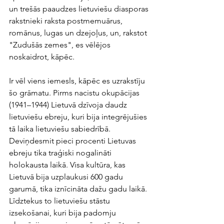
un trešās paaudzes lietuviešu diasporas 
rakstnieki raksta postmemuārus, 
romānus, lugas un dzejoļus, un, rakstot 
"Zudušās zemes", es vēlējos 
noskaidrot, kāpēc.
Ir vēl viens iemesls, kāpēc es uzrakstīju 
šo grāmatu. Pirms nacistu okupācijas 
(1941–1944) Lietuvā dzīvoja daudz 
lietuviešu ebreju, kuri bija integrējušies 
tā laika lietuviešu sabiedrībā. 
Deviņdesmit pieci procenti Lietuvas 
ebreju tika traģiski nogalināti 
holokausta laikā. Visa kultūra, kas 
Lietuvā bija uzplaukusi 600 gadu 
garumā, tika iznīcināta dažu gadu laikā. 
Līdztekus to lietuviešu stāstu 
izsekošanai, kuri bija padomju 