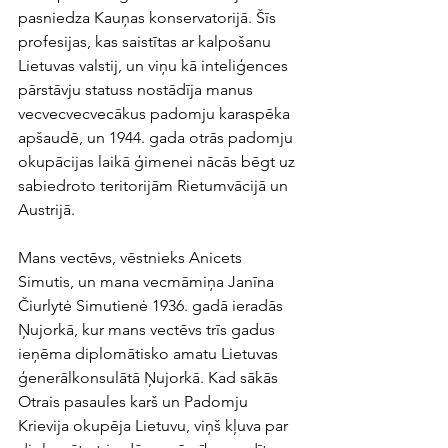
pasniedza Kauņas konservatorijā. Šīs 
profesijas, kas saistītas ar kalpošanu 
Lietuvas valstij, un viņu kā inteliģences 
pārstāvju statuss nostādīja manus 
vecvecvecvecākus padomju karaspēka 
apšaudē, un 1944. gada otrās padomju 
okupācijas laikā ģimenei nācās bēgt uz 
sabiedroto teritorijām Rietumvācijā un 
Austrijā. 
Mans vectēvs, vēstnieks Anicets 
Simutis, un mana vecmāmiņa Janīna 
Čiurlytė Simutienė 1936. gadā ieradās 
Ņujorkā, kur mans vectēvs trīs gadus 
ieņēma diplomātisko amatu Lietuvas 
ģenerālkonsulātā Ņujorkā. Kad sākās 
Otrais pasaules karš un Padomju 
Krievija okupēja Lietuvu, viņš kļuva par 