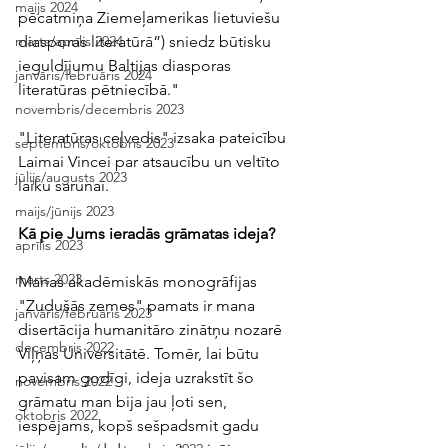
maijs 2024
pēcatmiņa Ziemeļamerikas lietuviešu 
diasporas literatūrā”) sniedz būtisku 
marts/aprīlis 2024
ieguldījumu Baltijas diasporas 
janvāris/februāris 2024
literatūras pētniecībā."
novembris/decembris 2023
"Literatūras ceļvedis" izsaka pateicību 
septembris/oktobris 2023
Laimai Vincei par atsaucību un veltīto 
jūlijs/augusts 2023
laiku sarunai.
maijs/jūnijs 2023
Kā pie Jums ieradās grāmatas ideja?
aprīlis 2023
marts 2023
Manas akadēmiskās monogrāfijas 
"Zudušās zemes" pamats ir mana 
janvāris/februāris 2023
disertācija humanitāro zinātņu nozarē 
decembris 2022
Viļņas Universitātē. Tomēr, lai būtu 
pavisam godīgi, ideja uzrakstīt šo 
novembris 2022
grāmatu man bija jau ļoti sen, 
oktobris 2022
iespējams, kopš sešpadsmit gadu 