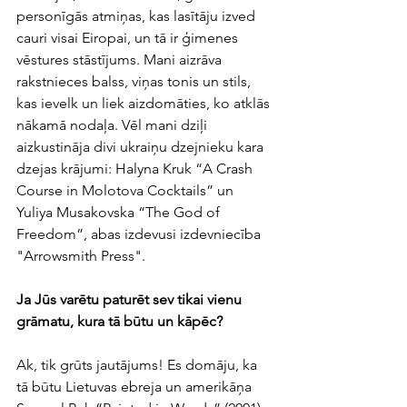
personīgās atmiņas, kas lasītāju izved 
cauri visai Eiropai, un tā ir ģimenes 
vēstures stāstījums. Mani aizrāva 
rakstnieces balss, viņas tonis un stils, 
kas ievelk un liek aizdomāties, ko atklās 
nākamā nodaļa. Vēl mani dziļi 
aizkustināja divi ukraiņu dzejnieku kara 
dzejas krājumi: Halyna Kruk “A Crash 
Course in Molotova Cocktails” un 
Yuliya Musakovska “The God of 
Freedom”, abas izdevusi izdevniecība 
"Arrowsmith Press".
Ja Jūs varētu paturēt sev tikai vienu 
grāmatu, kura tā būtu un kāpēc?
Ak, tik grūts jautājums! Es domāju, ka 
tā būtu Lietuvas ebreja un amerikāņa 