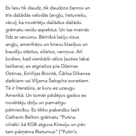
Es lasu tik daudz, tik daudzos žanros un 
trīs dažādās valodās (angļu, lietuviešu, 
vācu), ka novērtēju dažādus dažādu 
grāmatu veidu aspektus. Un tas mainās 
līdz ar vecumu. Bērnībā lasīju visus 
angļu, amerikāņu un krievu klasiķus un 
baudīju stāstus, sižetus, varoņus. Arī 
šodien, kad vienkārši vēlos ļauties labai 
lasīšanai, es atgriežos pie Džeinas 
Ostinas, Emīlijas Brontē, Čārlza Dikensa 
darbiem vai Viljama Šekspīra sonetiem. 
Tā ir literatūra, ar kuru es uzaugu 
Amerikā. Un tomēr pēdējos gados es 
novērtēju dziļu un pamatīgu 
pētniecību. Es tikko pabeidzu lasīt 
Catherin Belton grāmatu “Putina 
cilvēki: kā KGB atguva Krieviju un pēc 
tam pārņēma Rietumus” ("Putin's 