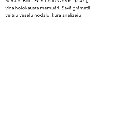
Samuel Bak “Painted in Words” (2001), 
viņa holokausta memuāri. Savā grāmatā 
veltīju veselu nodaļu, kurā analizēju 
"Painted in Words". Šie memuāri ir 
uzrakstīti ar tādu mīlestību, iejūtību un 
humoru, ka es varētu atkal un atkal 
atgriezties pie to lappusēm un mācīties 
no Samuela Baka kā holokaustu 
pārdzīvojušā un ievērojamā mākslinieka 
gudrības.
Kāda loma Jūsu dzīvē ir bibliotēkām?
Jūs runājat ar sievieti, kura tikko no 
vietējās bibliotēkas aizņēmās elektrisko 
velosipēdu un ar to braukā līdz 
okeānam un bauda dzīvi! Kopš 
bērnības bibliotēkas ir bijušas mans 
drošais patvērums, mana mierinājuma 