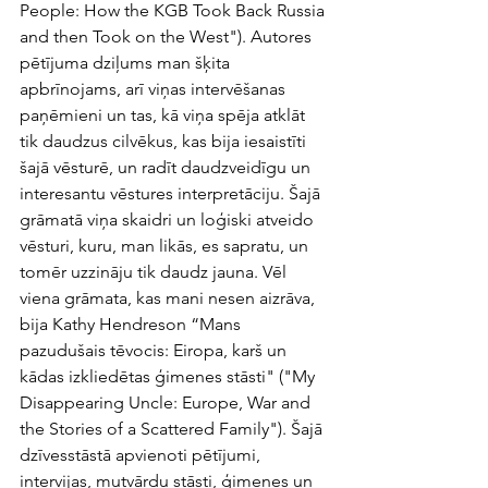
People: How the KGB Took Back Russia 
and then Took on the West"). Autores 
pētījuma dziļums man šķita 
apbrīnojams, arī viņas intervēšanas 
paņēmieni un tas, kā viņa spēja atklāt 
tik daudzus cilvēkus, kas bija iesaistīti 
šajā vēsturē, un radīt daudzveidīgu un 
interesantu vēstures interpretāciju. Šajā 
grāmatā viņa skaidri un loģiski atveido 
vēsturi, kuru, man likās, es sapratu, un 
tomēr uzzināju tik daudz jauna. Vēl 
viena grāmata, kas mani nesen aizrāva, 
bija Kathy Hendreson “Mans 
pazudušais tēvocis: Eiropa, karš un 
kādas izkliedētas ģimenes stāsti" ("My 
Disappearing Uncle: Europe, War and 
the Stories of a Scattered Family"). Šajā 
dzīvesstāstā apvienoti pētījumi, 
intervijas, mutvārdu stāsti, ģimenes un 