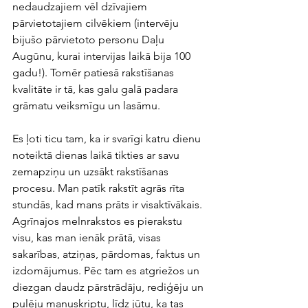
nedaudzajiem vēl dzīvajiem 
pārvietotajiem cilvēkiem (intervēju 
bijušo pārvietoto personu Daļu 
Augūnu, kurai intervijas laikā bija 100 
gadu!). Tomēr patiesā rakstīšanas 
kvalitāte ir tā, kas galu galā padara 
grāmatu veiksmīgu un lasāmu. 
Es ļoti ticu tam, ka ir svarīgi katru dienu 
noteiktā dienas laikā tikties ar savu 
zemapziņu un uzsākt rakstīšanas 
procesu. Man patīk rakstīt agrās rīta 
stundās, kad mans prāts ir visaktīvākais. 
Agrīnajos melnrakstos es pierakstu 
visu, kas man ienāk prātā, visas 
sakarības, atziņas, pārdomas, faktus un 
izdomājumus. Pēc tam es atgriežos un 
diezgan daudz pārstrādāju, rediģēju un 
pulēju manuskriptu, līdz jūtu, ka tas 