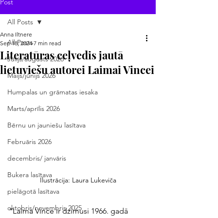
Post
All Posts
Anna Iltnere
All Posts
Sep 18, 2024
7 min read
Literatūras ceļvedis jautā
Jūlijs/augusts 2026
lietuviešu autorei Laimai Vincei
Maijs/jūnijs 2026
Humpalas un grāmatas iesaka
Marts/aprīlis 2026
Bērnu un jauniešu lasītava
Februāris 2026
decembris/ janvāris
Bukera lasītava
Ilustrācija: Laura Lukeviča
pielāgotā lasītava
oktobris/novembris 2025
"Laima Vince ir dzimusi 1966. gadā 