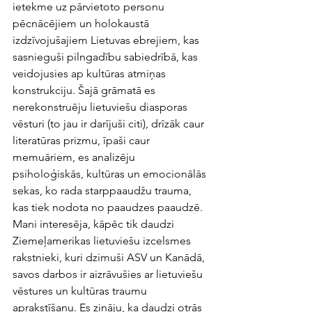
ietekme uz pārvietoto personu 
pēcnācējiem un holokaustā 
izdzīvojušajiem Lietuvas ebrejiem, kas 
sasnieguši pilngadību sabiedrībā, kas 
veidojusies ap kultūras atmiņas 
konstrukciju. Šajā grāmatā es 
nerekonstruēju lietuviešu diasporas 
vēsturi (to jau ir darījuši citi), drīzāk caur 
literatūras prizmu, īpaši caur 
memuāriem, es analizēju 
psiholoģiskās, kultūras un emocionālās 
sekas, ko rada starppaaudžu trauma, 
kas tiek nodota no paaudzes paaudzē. 
Mani interesēja, kāpēc tik daudzi 
Ziemeļamerikas lietuviešu izcelsmes 
rakstnieki, kuri dzimuši ASV un Kanādā, 
savos darbos ir aizrāvušies ar lietuviešu 
vēstures un kultūras traumu 
aprakstīšanu. Es zināju, ka daudzi otrās 