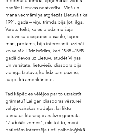
diplomātu trimdā, apņēmības vadīts 
panākt Lietuvas neatkarību. Viņš un 
mana vecmāmiņa atgriezās Lietuvā tikai 
1991. gadā – viņu trimda bija ļoti ilga. 
Varētu teikt, ka es piedzimu šajā 
lietuviešu diasporas pasaulē, tāpēc 
man, protams, bija interesanti uzzināt 
ko vairāk. Līdz brīdim, kad 1988.–1989. 
gadā devos uz Lietuvu studēt Viļņas 
Universitātē, lietuviešu diaspora bija 
vienīgā Lietuva, ko līdz tam pazinu, 
augot kā amerikāniete. 
Tad kāpēc es vēlējos par to uzrakstīt 
grāmatu? Lai gan diasporas vēsturei 
veltīju vairākas nodaļas, lai liktu 
pamatus literārajai analīzei grāmatā 
"Zudušās zemes", rakstot to, mani 
patiešām interesēja tieši psiholoģiskā 