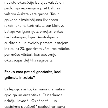
nacistu okupāciju Baltijas valstīs un 
padomju represijām pret Baltijas 
valstīm Aukstā kara gados. Tas ir 
galvenais izaicinājums ikvienam 
rakstniekam, kurš raksta par Lietuvu, 
Latviju vai Igauniju Ziemeļamerikas, 
Lielbritānijas, Īrijas, Austrālijas u. c. 
auditorijai. Ir jāveido pamats lasītājam, 
iekļaujot 20. gadsimta vēstures mācību 
par mūsu vēsturi, kas padomju 
okupācijas dēļ tika sagrozīta.
Par ko esat patiesi gandarīta, kad 
grāmata ir izdota?
Es lepojos ar to, ka mana grāmata ir 
godīga un autentiska. Es nedaudz 
riskēju, ievadā “Okeāns tālu un 
gadsimts pagātnē” sapludinot savu 