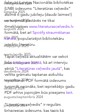
februārī Latvijas Nacionālās bibliotēkas 
medijpratība 2025
(LNB) izdevums “Literatūras ceļvedis” 
ilgtspēja 2025
atzīmē 6 gadu jubileju (daudz laimes!) 
un turpmāk pastāvēs ne tikai 
septembris 2025
tīmekļvietnes 
www.literaturascelvedis.lv
augusts 2025
formātā, bet arī 
Spotify straumēšanas 
jūlijs 2025
kanālā
, popularizējot bibliotekāru 
ieteikto literatūru. 
maijs/jūnijs 2025
marts/aprīlis 2025
Tāpat ceļveža aktualitātēm var sekot 
līdzi 
Instagram
 kontā
, kā arī interviju 
janvāris/februāris 2025
sērijā 
“Literatūras ceļvedis jautā”
, kas 
decembris 2024
veltīta grāmatu tapšanas aizkulišu 
novembris 2024
iepazīšanai. PDF formātā izdevums 
turpmāk neiznāks, bet iepriekšējo gadu 
oktobris 2024
PDF arhīvs joprojām būs pieejams 
šeit
.
augusts/septembris 2024
“Literatūras ceļvedis” ir regulārs 
jūnijs/jūlijs 2024
brīvpieejas izdevums, kas tapis kā 