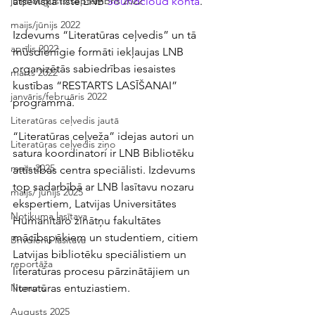
atsevišķā listē LNB 
Soundcloud kontā
.
jūlijs/augusts/septembris 2022
maijs/jūnijs 2022
Izdevums “Literatūras ceļvedis” un tā 
aprīlis 2022
mūsdienīgie formāti iekļaujas LNB 
organizētās sabiedrības iesaistes 
marts 2022
kustības “RESTARTS LASĪŠANAI” 
janvāris/februāris 2022
programmā.
Literatūras ceļvedis jautā
“Literatūras ceļveža” idejas autori un 
Literatūras ceļvedis ziņo
satura koordinatori ir LNB Bibliotēku 
maijs 2025
attīstības centra speciālisti. Izdevums 
top sadarbībā ar LNB lasītavu nozaru 
maijs/ jūnijs 2025
ekspertiem, Latvijas Universitātes 
Notikuma lasītava
Humanitāro zinātņu fakultātes 
mācībspēkiem un studentiem, citiem 
Brīvdienu lasītava
Latvijas bibliotēku speciālistiem un 
reportāža
literatūras procesu pārzinātājiem un 
literatūras entuziastiem.
Numurs
Augusts 2025