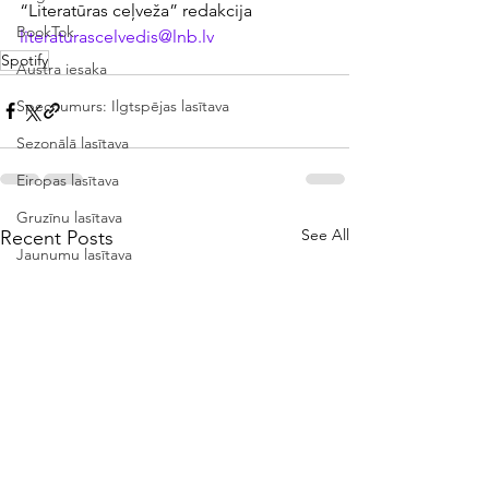
“Literatūras ceļveža” redakcija
BookTok
literaturascelvedis@lnb.lv
Spotify
Austra iesaka
Specnumurs: Ilgtspējas lasītava
Sezonālā lasītava
Eiropas lasītava
Gruzīnu lasītava
See All
Recent Posts
Jaunumu lasītava