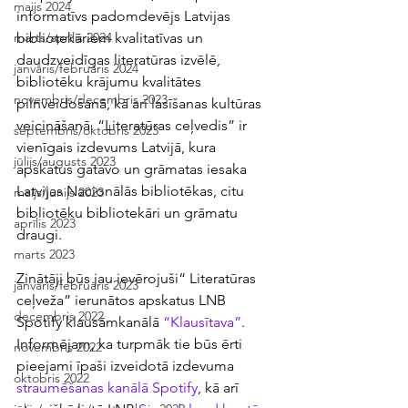
maijs 2024
informatīvs padomdevējs Latvijas 
bibliotekāriem kvalitatīvas un 
marts/aprīlis 2024
daudzveidīgas literatūras izvēlē, 
janvāris/februāris 2024
bibliotēku krājumu kvalitātes 
novembris/decembris 2023
pilnveidošanā, kā arī lasīšanas kultūras 
veicināšanā. “Literatūras ceļvedis” ir 
septembris/oktobris 2023
vienīgais izdevums Latvijā, kura 
jūlijs/augusts 2023
apskatus gatavo un grāmatas iesaka 
Latvijas Nacionālās bibliotēkas, citu 
maijs/jūnijs 2023
bibliotēku bibliotekāri un grāmatu 
aprīlis 2023
draugi.
marts 2023
Zinātāji būs jau ievērojuši“ Literatūras 
janvāris/februāris 2023
ceļveža” ierunātos apskatus LNB 
decembris 2022
Spotify klausāmkanālā 
“Klausītava”
. 
Informējam, ka turpmāk tie būs ērti 
novembris 2022
pieejami īpaši izveidotā izdevuma 
oktobris 2022
straumēšanas kanālā Spotify
, kā arī 