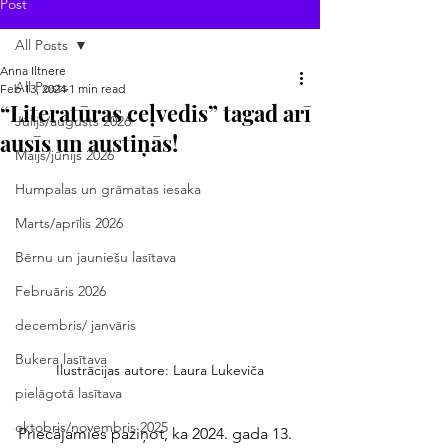
Post
All Posts
Anna Iltnere
All Posts
Feb 13, 2024
1 min read
“Literatūras ceļvedis” tagad arī
Jūlijs/augusts 2026
ausīs un austiņās!
Maijs/jūnijs 2026
Humpalas un grāmatas iesaka
Marts/aprīlis 2026
Bērnu un jauniešu lasītava
Februāris 2026
decembris/ janvāris
Bukera lasītava
Ilustrācijas autore: Laura Lukeviča
pielāgotā lasītava
oktobris/novembris 2025
Priecājamies paziņot, ka 2024. gada 13. 