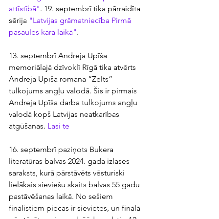
attīstībā"
. 19. septembrī tika pārraidīta 
sērija 
"Latvijas grāmatniecība Pirmā 
pasaules kara laikā"
.
13. septembrī Andreja Upīša 
memoriālajā dzīvoklī Rīgā tika atvērts 
Andreja Upīša romāna “Zelts” 
tulkojums angļu valodā. Šis ir pirmais 
Andreja Upīša darba tulkojums angļu 
valodā kopš Latvijas neatkarības 
atgūšanas. 
Lasi te
16. septembrī paziņots Bukera 
literatūras balvas 2024. gada izlases 
saraksts, kurā pārstāvēts vēsturiski 
lielākais sieviešu skaits balvas 55 gadu 
pastāvēšanas laikā. No sešiem 
finālistiem piecas ir sievietes, un finālā 