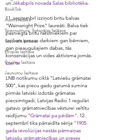
un 
Jēkabpils novada Salas bibliotēka
.
BookTok
11. septembrī izziņoti britu balvas 
Austra iesaka
"Wainwright Prize" laureāti. Balva tiek 
Specnumurs: Ilgtspējas lasītava
pasniegta britu rakstniekiem par 
izciliem prozas darbiem gan bērniem, 
Sezonālā lasītava
gan pieaugušajiem dabas, tās 
Eiropas lasītava
konservācijas un vides aktīvisma jomās. 
Gruzīnu lasītava
Lasi te
Jaunumu lasītava
LNB notikumu ciklā "Latviešu grāmatai 
500", kas piecu gadu garumā sumina 
pirmās latviski izdotās grāmatas 
piecsimtgadi, Latvijas Radio 1 regulāri 
gatavo grāmatniecības vēsturei veltītu 
raidījumu 
"Grāmatai pa pēdām"
. 12. 
septembrī tika pārraidīta sērija 
"1905. 
gada revolūcijas nestās pārmaiņas 
latviešu grāmatniecības un preses 