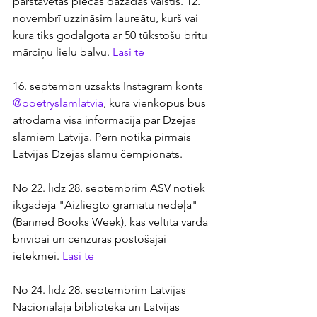
pārstāvētas piecas dažādas valstis. 12. 
novembrī uzzināsim laureātu, kurš vai 
kura tiks godalgota ar 50 tūkstošu britu 
mārciņu lielu balvu. 
Lasi te
16. septembrī uzsākts Instagram konts 
@poetryslamlatvia
, kurā vienkopus būs 
atrodama visa informācija par Dzejas 
slamiem Latvijā. Pērn notika pirmais 
Latvijas Dzejas slamu čempionāts.
No 22. līdz 28. septembrim ASV notiek 
ikgadējā "Aizliegto grāmatu nedēļa" 
(Banned Books Week), kas veltīta vārda 
brīvībai un cenzūras postošajai 
ietekmei. 
Lasi te
No 24. līdz 28. septembrim Latvijas 
Nacionālajā bibliotēkā un Latvijas 