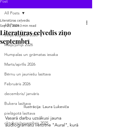
Post
All Posts
Literatūras ceļvedis
All Posts
Sep 25, 2024
3 min read
Literatūras ceļvedis ziņo
Jūlijs/augusts 2026
septembrī
Maijs/jūnijs 2026
Humpalas un grāmatas iesaka
Marts/aprīlis 2026
Bērnu un jauniešu lasītava
Februāris 2026
decembris/ janvāris
Bukera lasītava
Ilustrācija: Laura Lukeviča
pielāgotā lasītava
Vasarā darbu uzsākusi jauna 
oktobris/novembris 2025
audiogrāmatu lietotne "Aural", kurā 