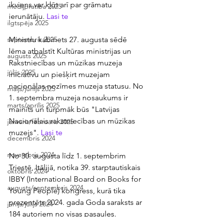
ikviens var kļūt arī par grāmatu 
medijpratība 2025
ierunātāju. 
Lasi te
ilgtspēja 2025
Ministru kabinets 27. augusta sēdē 
septembris 2025
lēma atbalstīt Kultūras ministrijas un 
augusts 2025
Rakstniecības un mūzikas muzeja 
jūlijs 2025
iniciatīvu un piešķirt muzejam 
nacionālas nozīmes muzeja statusu. No 
maijs/jūnijs 2025
1. septembra muzeja nosaukums ir 
marts/aprīlis 2025
mainīts un turpmāk būs "Latvijas 
Nacionālais rakstniecības un mūzikas 
janvāris/februāris 2025
muzejs". 
Lasi te
decembris 2024
novembris 2024
No 30. augusta līdz 1. septembrim 
Triestē, Itālijā, notika 39. starptautiskais 
oktobris 2024
IBBY (International Board on Books for 
augusts/septembris 2024
Young People) kongress, kurā tika 
prezentēts 2024. gada Goda saraksts ar 
jūnijs/jūlijs 2024
184 autoriem no visas pasaules. 