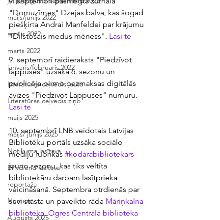
9. septembrī pasniegta žurnāla 
jūlijs/augusts/septembris 2022
"Domuzīmes" Dzejas balva, kas šogad 
maijs/jūnijs 2022
piešķirta Andrai Manfeldei par krājumu 
aprīlis 2022
"Dilstošais medus mēness". 
Lasi te
marts 2022
9. septembrī raidieraksts "Piedzīvot 
janvāris/februāris 2022
lappuses" uzsāka 6. sezonu un 
publicēja pirmo bezmaksas digitālās 
Literatūras ceļvedis jautā
avīzes 
"Piedzīvot Lappuses" numuru. 
Literatūras ceļvedis ziņo
Lasi te
maijs 2025
10. septembrī LNB veidotais Latvijas 
maijs/ jūnijs 2025
Bibliotēku portāls uzsāka sociālo 
Notikuma lasītava
mediju rubrikas 
#kodarabibliotekārs
jauno sezonu, kas tiks veltīta 
Brīvdienu lasītava
bibliotekāru darbam lasītprieka 
reportāža
veicināšanā. Septembra otrdienās par 
sevi stāsta un paveikto rāda 
Māriņkalna 
Numurs
bibliotēka
, 
Ogres Centrālā bibliotēka
Augusts 2025