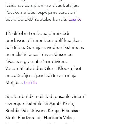
lasīšanas čempioni no visas Latvijas. 
Pasākumu būs iespējams vērot arī 
tiešraidē LNB Youtube kanālā. 
Lasi te
12. oktobrī Londonā pirmizrādi 
piedzīvos pilnmerāžas spēlfilma, kas 
balstīta uz Somijas zviedru rakstnieces 
un mākslinieces Tūves Jānsones 
"Vasaras grāmatas" motīviem. 
Vecomāti atveidos Glena Klouza, bet 
mazo Sofiju  – jaunā aktrise Emīlija 
Metjūsa. 
Lasi te
Septembrī dzimuši tādi pasaulē zināmi 
ārzemju rakstnieki kā Agata Kristī, 
Roalds Dāls, Stīvens Kings, Frānsiss 
Skots Ficdžeralds, Herberts Velss, 
Staņislavs Lems u.c. No latviešu 