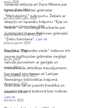
maijs 2024
Sarakstā iekļauta arī Dace Meiere par 
Ignes Zarambaites grāmatas 
marts/aprīlis 2024
"Melndzelmji" tulkojumu, Žebers ar 
janvāris/februāris 2024
dzejoļu un īspasaku krājumu "Ejas un 
novembris/decembris 2023
Asakas" un Gundega Muzikante par 
ilustrācijām Ineses Paklones grāmatai 
septembris/oktobris 2023
"Zvēru barošana". 
Lasi te
jūlijs/augusts 2023
Biedrība "Papardes zieds" izdevusi trīs 
maijs/jūnijs 2023
jaunas izglītojošas grāmatas vieglajā 
aprīlis 2023
valodā jauniešiem ar garīgās un 
marts 2023
intelektuālās attīstības traucējumiem, 
kas tagad atrodamas arī Latvijas 
janvāris/februāris 2023
Neredzīgo bibliotēkas krājumā. 
decembris 2022
Grāmatas var arī pasūtīt biedrībā un 
saņemt tās savā īpašumā bez maksas. 
novembris 2022
Lasi te
oktobris 2022