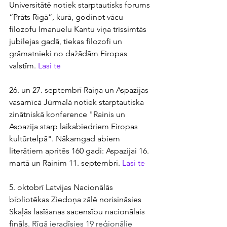
Universitātē notiek starptautisks forums 
“Prāts Rīgā”, kurā, godinot vācu 
filozofu Imanuelu Kantu viņa trīssimtās 
jubilejas gadā, tiekas filozofi un 
grāmatnieki no dažādām Eiropas 
valstīm. 
Lasi te
26. un 27. septembrī Raiņa un Aspazijas 
vasarnīcā Jūrmalā notiek starptautiska 
zinātniskā konference "Rainis un 
Aspazija starp laikabiedriem Eiropas 
kultūrtelpā". Nākamgad abiem 
literātiem apritēs 160 gadi: Aspazijai 16. 
martā un Rainim 11. septembrī. 
Lasi te
5. oktobrī Latvijas Nacionālās 
bibliotēkas Ziedoņa zālē norisināsies 
Skaļās lasīšanas sacensību nacionālais 
fināls. 
Rīgā ieradīsies 19 reģionālie 