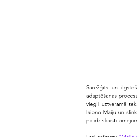
Sarežģīts un ilgsto
adaptēšanas process.
viegli uztveramā tek
laipno Maiju un slin
palīdz skaisti zīmējum