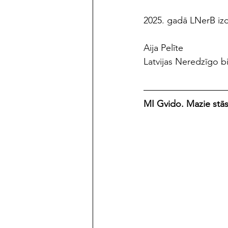
2025. gadā LNerB izd
Aija Pelīte
Latvijas Neredzīgo b
MI Gvido. Mazie stās