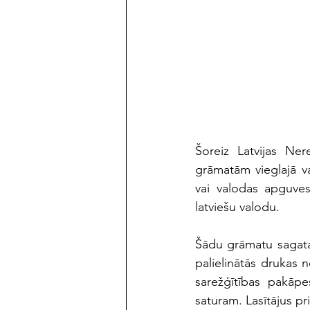
maijs/jūnijs 2023
Šoreiz Latvijas Ner
grāmatām vieglajā va
vai valodas apguves
latviešu valodu.
Šādu grāmatu sagatav
palielinātās drukas n
sarežģītības pakāpe
saturam. Lasītājus pri