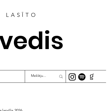
R LASĪTO
ļvedis
s/aprīlis 2026