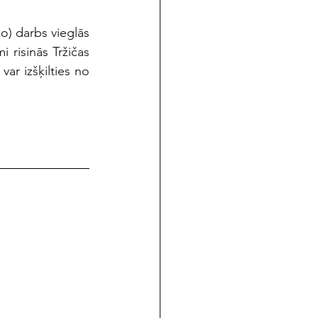
) darbs vieglās 
 risinās Tržičas 
var izšķilties no 