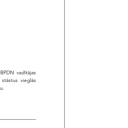
 BPDN vadītājas 
stāstus vieglās 
u.