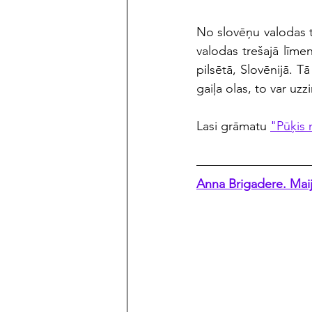
No slovēņu valodas t
valodas trešajā līmen
pilsētā, Slovēnijā. Tā
gaiļa olas, to var uzz
Lasi grāmatu 
"Pūķis 
Anna Brigadere. Maij