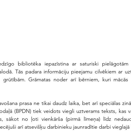
edzīgo bibliotēka iepazīstina ar saturiski pielāgotām
lodā. Tās padara informāciju pieejamu cilvēkiem ar uztv
 grūtībām. Grāmatas noder arī bērniem, kuri mācās la
ošana prasa ne tikai daudz laika, bet arī speciālas zināš
odaļā (BPDN) tiek veidots viegli uztverams teksts, kas va
s, sākot no ļoti vienkārša (pirmā līmeņa) līdz nedaud
ecējuši arī atsevišķu darbinieku jaunradītie darbi vieglajā