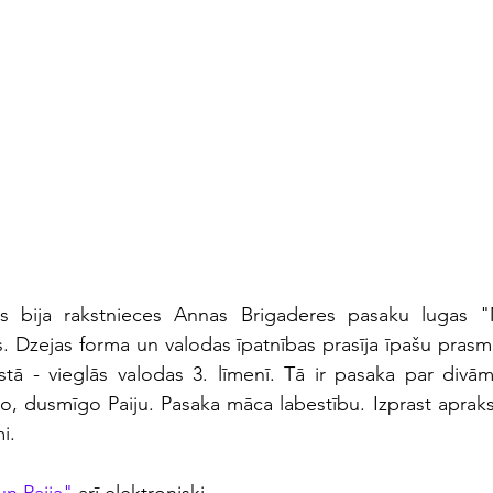
šs bija rakstnieces Annas Brigaderes pasaku lugas "M
 Dzejas forma un valodas īpatnības prasīja īpašu prasmi
stā - vieglās valodas 3. līmenī. Tā ir pasaka par divā
ko, dusmīgo Paiju. Pasaka māca labestību. Izprast apraks
i.