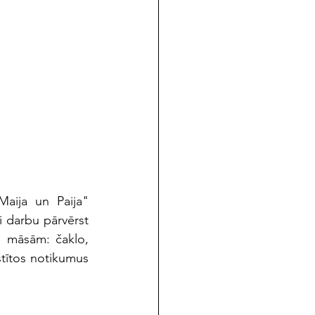
aija un Paija" 
 darbu pārvērst 
m māsām: čaklo, 
tītos notikumus 