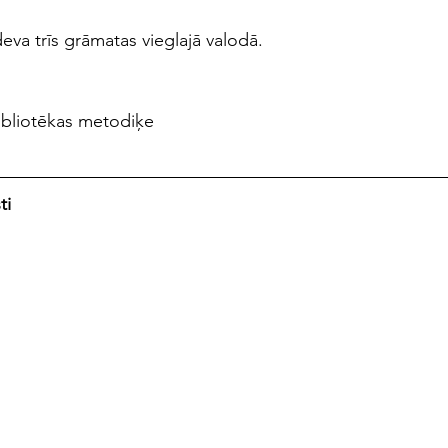
eva trīs grāmatas vieglajā valodā.
ibliotēkas metodiķe
ti