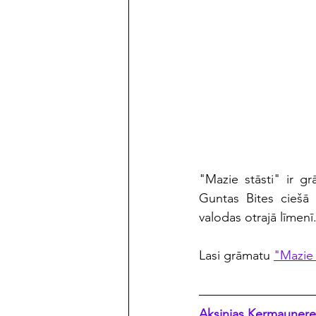
"Mazie stāsti" ir gr
Guntas Bites ciešā 
valodas otrajā līmen
Lasi grāmatu 
"Mazie 
Aksinjas Kermauneres