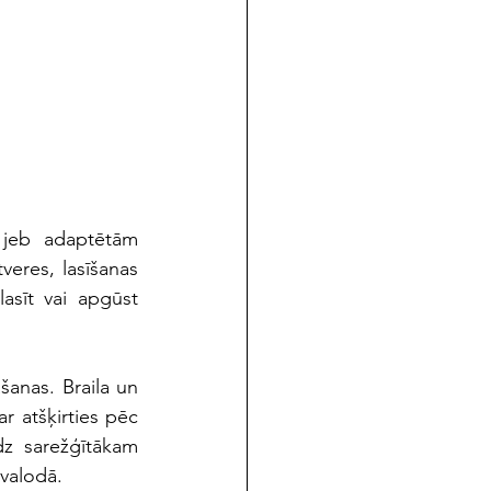
 jeb adaptētām 
eres, lasīšanas 
sīt vai apgūst 
anas. Braila un 
r atšķirties pēc 
z sarežģītākam 
 valodā. 