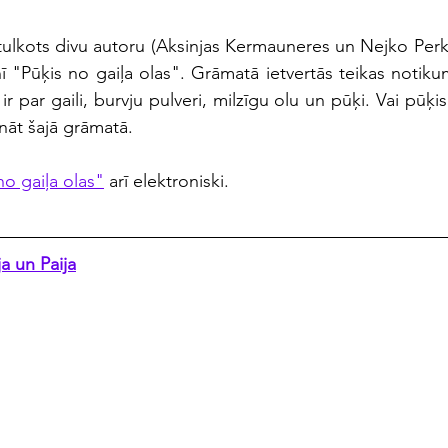
ulkots divu autoru (Aksinjas Kermauneres un Nejko Perko
ī "Pūķis no gaiļa olas". Grāmatā ietvertās teikas notikumi
 ir par gaili, burvju pulveri, milzīgu olu un pūķi. Vai pūķis 
ināt šajā grāmatā.
no gaiļa olas"
 arī elektroniski.
a un Paija