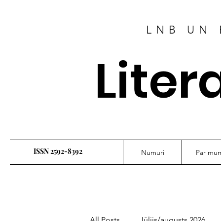
LNB UN 
Liter
ISSN 2592-8392
Numuri
Par mu
All Posts
Jūlijs/augusts 2026