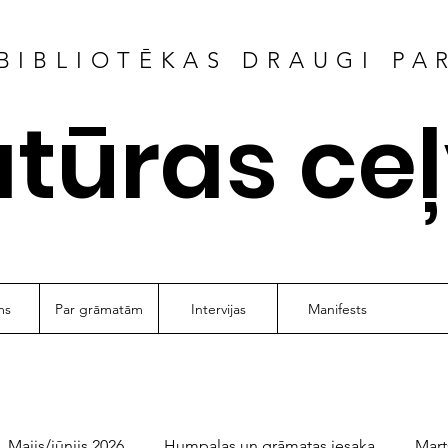
BIBLIOTĒKAS DRAUGI PA
atūras ce
ms
Par grāmatām
Intervijas
Manifests
Maijs/jūnijs 2026
Humpalas un grāmatas iesaka
Mart