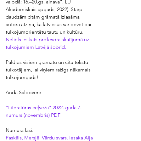
valodā: 16.–20.gs. ainava”, LU 
Akadēmiskais apgāds, 2022). Starp 
daudzām citām grāmatā izlasāma 
autora atziņa, ka latviešus var dēvēt par 
tulkojumorientētu tautu un kultūru. 
Neliels ieskats profesora skatījumā uz 
tulkojumiem Latvijā šobrīd.
Paldies visiem grāmatu un citu tekstu 
tulkotājiem, lai viņiem ražīgs nākamais 
tulkojumgads!
Anda Saldovere
"Literatūras ceļveža" 2022. gada 7. 
numurs (novembris) PDF
Numurā lasi:
Paskāls, Mersjē. Vārdu svars. Iesaka Aija 