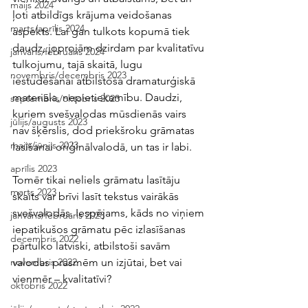
maijs 2024
ļoti atbildīgs krājuma veidošanas 
marts/aprīlis 2024
aspekts. Lai gan tulkots kopumā tiek 
daudz, joprojām dzirdam par kvalitatīvu 
janvāris/februāris 2024
tulkojumu, tajā skaitā, lugu 
novembris/decembris 2023
iestudēšanai atbilstoša dramaturģiskā 
materiāla, nepietiekamību. Daudzi, 
septembris/oktobris 2023
kuriem svešvalodas mūsdienās vairs 
jūlijs/augusts 2023
nav šķērslis, dod priekšroku grāmatas 
maijs/jūnijs 2023
lasīšanai oriģinālvalodā, un tas ir labi.
aprīlis 2023
Tomēr tikai neliels grāmatu lasītāju 
marts 2023
skaits var brīvi lasīt tekstus vairākās 
svešvalodās. Iespējams, kāds no viņiem 
janvāris/februāris 2023
iepatikušos grāmatu pēc izlasīšanas 
decembris 2022
pārtulko latviski, atbilstoši savām 
valodas prasmēm un izjūtai, bet vai 
novembris 2022
vienmēr – kvalitatīvi? 
oktobris 2022