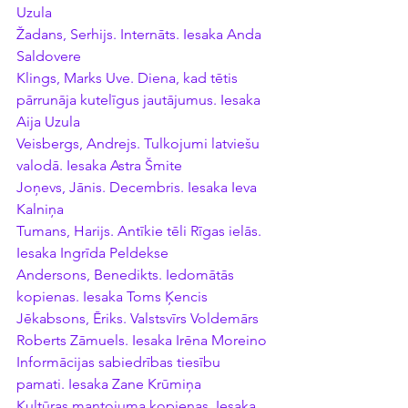
Uzula
Žadans, Serhijs. Internāts. Iesaka Anda 
Saldovere
Klings, Marks Uve. Diena, kad tētis 
pārrunāja kutelīgus jautājumus. Iesaka 
Aija Uzula
Veisbergs, Andrejs. Tulkojumi latviešu 
valodā. Iesaka Astra Šmite
Joņevs, Jānis. Decembris. Iesaka Ieva 
Kalniņa
Tumans, Harijs. Antīkie tēli Rīgas ielās. 
Iesaka Ingrīda Peldekse
Andersons, Benedikts. Iedomātās 
kopienas. Iesaka Toms Ķencis
Jēkabsons, Ēriks. Valstsvīrs Voldemārs 
Roberts Zāmuels. Iesaka Irēna Moreino
Informācijas sabiedrības tiesību 
pamati. Iesaka Zane Krūmiņa
Kultūras mantojuma kopienas. Iesaka 