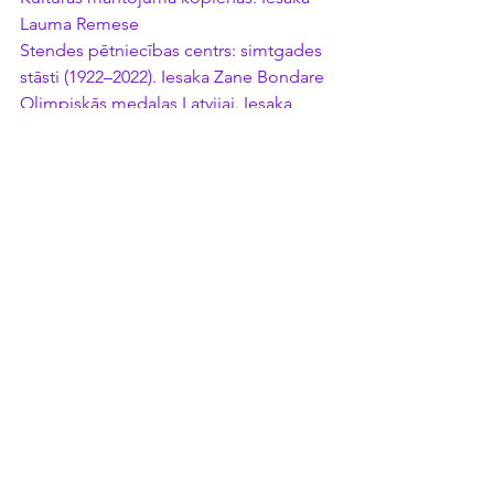
Lauma Remese
Stendes pētniecības centrs: simtgades 
stāsti (1922–2022). Iesaka Zane Bondare
Olimpiskās medaļas Latvijai. Iesaka 
Zane Bondare
Ķoniņu brīvciemi. Iesaka Iveta Grīniņa
Laukmane, Maija. Ielošanās. Iesaka 
Andžejs Beļevičs
Nēģu bībele. Iesaka Gints Šīmanis
Kriķis, Juris. Lejaskurzemes zveji 
kopdarbībā. Iesaka Gints Šīmanis
Anda Saldovere
tulkotā literatūra
ievadraksts
novembris 2022