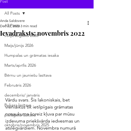
Post
All Posts
Anda Saldovere
All Posts
Dec 22, 2022
3 min read
Ievadraksts: novembris 2022
Jūlijs/augusts 2026
Maijs/jūnijs 2026
Humpalas un grāmatas iesaka
Marts/aprīlis 2026
Bērnu un jauniešu lasītava
Februāris 2026
decembris/ janvāris
Vārdu svars. Šis lakoniskais, bet 
Bukera lasītava
vienlaikus tik ietilpīgais grāmatas 
nosaukums šoreiz kļuva par mūsu 
pielāgotā lasītava
izdevuma priekšvārda iedvesmas un 
oktobris/novembris 2025
atslēgvārdiem. Novembra numurā 