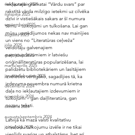
iekļautajai grāmatai “Vārdu svars” par 
medijpratība 2025
rakstītā vārda milzīgo ietekmi uz cilvēka 
ilgtspēja 2025
dzīvi ir vistiešākais sakars ar šī numura 
septembris 2025
tēmu – tulkojumi un tulkošana. Lai gan 
mūsu uzstādījumos nekas nav mainījies 
augusts 2025
un viens no “Literatūras ceļveža” 
jūlijs 2025
veidotāju galvenajiem 
pamatuzdevumiem ir latviešu 
maijs/jūnijs 2025
oriģinālliteratūras popularizēšana, lai 
marts/aprīlis 2025
palīdzētu bibliotekāriem un lasītājiem 
janvāris/februāris 2025
izvēlēties vērtīgāko, sagadījies tā, ka 
izdevuma novembra numurā krietna 
decembris 2024
daļa no iekļautajiem izdevumiem ir 
novembris 2024
tulkojumi – gan daiļliteratūra, gan 
nozaru teksti. 
oktobris 2024
augusts/septembris 2024
Latvijā kā mazā valstī kvalitatīvu 
citvalodu tulkojumu izvēle ir ne tikai 
jūnijs/jūlijs 2024
vienlīdz svarīgs un atbalstāms, bet arī 