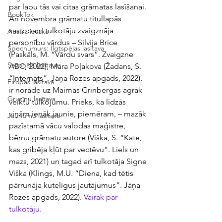
par labu tās vai citas grāmatas lasīšanai. 
BookTok
Arī novembra grāmatu titullapās 
sastopam tulkotāju zvaigznāja 
Austra iesaka
personību vārdus – Silvija Brice 
Specnumurs: Ilgtspējas lasītava
(Paskāls, M. “Vārdu svars”. Zvaigzne 
Sezonālā lasītava
ABC, 2022), Māra Poļakova (Žadans, S. 
“Internāts”. Jāņa Rozes apgāds, 2022), 
Eiropas lasītava
ir norāde uz Maimas Grīnbergas agrāk 
Gruzīnu lasītava
veiktu tulkojumu. Prieks, ka līdzās 
viņām ienāk jaunie, piemēram, – mazāk 
Jaunumu lasītava
pazīstamā vācu valodas maģistre, 
bērnu grāmatu autore (Viška, S. “Kate, 
kas gribēja kļūt par vectēvu”. Liels un 
mazs, 2021) un tagad arī tulkotāja Signe 
Viška (Klings, M.U. “Diena, kad tētis 
pārrunāja kutelīgus jautājumus”. Jāņa 
Rozes apgāds, 2022). 
Vairāk par 
tulkotāju.