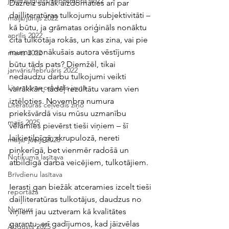
jūlijs/augusts/septembris 2022
Dažreiz sanāk aizdomāties arī par 
daiļliteratūras tulkojumu subjektivitāti – 
maijs/jūnijs 2022
kā būtu, ja grāmatas oriģināls nonāktu 
aprīlis 2022
cita tulkotāja rokās, un kas zina, vai pie 
mums nonākušais autora vēstījums 
marts 2022
būtu tāds pats? Diemžēl, tikai 
janvāris/februāris 2022
nedaudzu darbu tulkojumi veikti 
Literatūras ceļvedis jautā
vairākkārt, tādēļ rezultātu varam vien 
iztēloties. Novembra numura 
Literatūras ceļvedis ziņo
priekšvārdā visu mūsu uzmanību 
maijs 2025
vēlamies pievērst tieši viņiem – šī 
laikietilpīgā, skrupulozā, nereti 
maijs/ jūnijs 2025
piņķerīgā, bet vienmēr radošā un 
Notikuma lasītava
atbildīgā darba veicējiem, tulkotājiem. 
Brīvdienu lasītava
Ierasti gan biežāk atceramies izcelt tieši 
reportāža
daiļliteratūras tulkotājus, daudzus no 
Numurs
viņiem jau uztveram kā kvalitātes 
garantu, arī gadījumos, kad jāizvēlas 
Augusts 2025