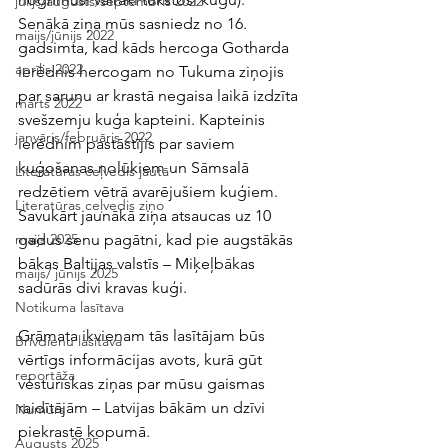
jūlijs/augusts/septembris 2022
Senākā ziņa mūs sasniedz no 16. 
maijs/jūnijs 2022
gadsimta, kad kāds hercoga Gotharda 
aprīlis 2022
ierēdnis hercogam no Tukuma ziņojis 
par sarunu ar krastā negaisa laikā izdzīta 
marts 2022
svešzemju kuģa kapteini. Kapteinis 
janvāris/februāris 2022
ierēdnim pastāstījis par saviem 
kuģošanas nolūkiem un Sāmsalā 
Literatūras ceļvedis jautā
redzētiem vētrā avarējušiem kuģiem. 
Literatūras ceļvedis ziņo
Savukārt jaunākā ziņa atsaucas uz 10 
gadus senu pagātni, kad pie augstākās 
maijs 2025
bākas Baltijas valstīs – Miķeļbākas 
maijs/ jūnijs 2025
sadūrās divi kravas kuģi. 
Notikuma lasītava
Grāmata ikvienam tās lasītājam būs 
Brīvdienu lasītava
vērtīgs informācijas avots, kurā gūt 
reportāža
vēsturiskas ziņas par mūsu gaismas 
raidītājām – Latvijas bākām un dzīvi 
Numurs
piekrastē kopumā.
Augusts 2025