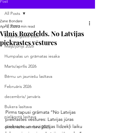
Post
All Posts
Zane Bondare
All Posts
Apr 2, 2025
2 min read
Vilnis Rozefelds. No Latvijas
Jūlijs/augusts 2026
piekrastes vēstures
Maijs/jūnijs 2026
Humpalas un grāmatas iesaka
Marts/aprīlis 2026
Bērnu un jauniešu lasītava
Februāris 2026
decembris/ janvāris
Bukera lasītava
Pirms tapusi grāmata “No Latvijas 
pielāgotā lasītava
piekrastes vēstures: Latvijas jūras 
piekraste un navigācijas līdzekļi laiku 
oktobris/novembris 2025