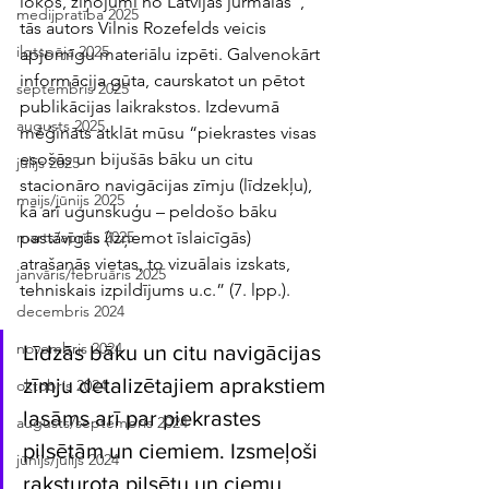
lokos, ziņojumi no Latvijas jūrmalas”, 
medijpratība 2025
tās autors Vilnis Rozefelds veicis 
ilgtspēja 2025
apjomīgu materiālu izpēti. Galvenokārt 
informācija gūta, caurskatot un pētot 
septembris 2025
publikācijas laikrakstos. Izdevumā 
augusts 2025
mēģināts atklāt mūsu “piekrastes visas 
esošās un bijušās bāku un citu 
jūlijs 2025
stacionāro navigācijas zīmju (līdzekļu), 
maijs/jūnijs 2025
kā arī ugunskuģu – peldošo bāku 
pastāvīgās (izņemot īslaicīgās) 
marts/aprīlis 2025
atrašanās vietas, to vizuālais izskats, 
janvāris/februāris 2025
tehniskais izpildījums u.c.” (7. lpp.). 
decembris 2024
novembris 2024
Līdzās bāku un citu navigācijas 
zīmju detalizētajiem aprakstiem 
oktobris 2024
lasāms arī par piekrastes 
augusts/septembris 2024
pilsētām un ciemiem. Izsmeļoši 
jūnijs/jūlijs 2024
raksturota pilsētu un ciemu 