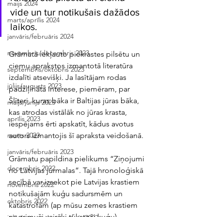
maijs 2024
vide un tur notikušais dažādos 
marts/aprīlis 2024
laikos. 
janvāris/februāris 2024
novembris/decembris 2023
Grāmatā iekļauto piekrastes pilsētu un 
ciemu aprakstos izmantotā literatūra 
septembris/oktobris 2023
izdalīti atsevišķi. Ja lasītājam rodas 
jūlijs/augusts 2023
padziļināta interese, piemēram, par 
Šlīteri, kuras bāka ir Baltijas jūras bāka, 
maijs/jūnijs 2023
kas atrodas vistālāk no jūras krasta, 
aprīlis 2023
iespējams ērti apskatīt, kādus avotus 
autors izmantojis šī apraksta veidošanā. 
marts 2023
janvāris/februāris 2023
Grāmatu papildina pielikums “Ziņojumi 
decembris 2022
no Latvijas jūrmalas”. Tajā hronoloģiskā 
secībā var izsekot pie Latvijas krastiem 
novembris 2022
notikušajām kuģu sadursmēm un 
oktobris 2022
katastrofām (ap mūsu zemes krastiem 
nogrimuši vairāki tūkstoši kuģu). 