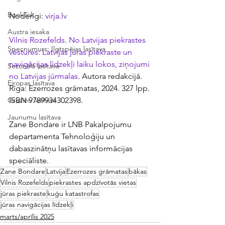
BookTok
Noderīgi: 
virja.lv
Austra iesaka
Vilnis Rozefelds. No Latvijas piekrastes 
Specnumurs: Ilgtspējas lasītava
vēstures: Latvijas jūras piekraste un 
navigācijas līdzekļi laiku lokos, ziņojumi 
Sezonālā lasītava
no Latvijas jūrmalas.
 Autora redakcijā. 
Eiropas lasītava
Rīga: Ezerrozes grāmatas, 2024. 327 lpp. 
ISBN 9789934302398.
Gruzīnu lasītava
Jaunumu lasītava
Zane Bondare ir LNB Pakalpojumu 
departamenta Tehnoloģiju un 
dabaszinātņu lasītavas informācijas 
speciāliste.
Zane Bondare
Latvija
Ezerrozes grāmatas
bākas
Vilnis Rozefelds
piekrastes apdzīvotās vietas
jūras piekraste
kuģu katastrofas
jūras navigācijas līdzekļi
marts/aprīlis 2025