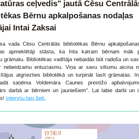
ratūras ceļvedis" jautā Cēsu Centrālās
otēkas Bērnu apkalpošanas nodaļas 
ājai Intai Zaksai
sa vada Cēsu Centrālās bibliotēkas Bērnu apkalpošanas
ēkas apmeklētāji stāsta, ka Inta katram bērnam māk pi
u grāmatu. Bibliotēkas vadītāja nebaidās būt radoša un sava
r nebeidzamu entuziasmu. Viņa ar savu siltumu aicina 
sītājus atgriezties bibliotēkā un turpināt lasīt grāmatas. I
adā saņēma Voldemāra Caunes prestižo apbalvojum
kārs darbā ar bērniem un jauniešiem". Lai labie darbi un 
s! 
Interviju lasi šeit.