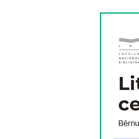
Li
ce
Bērnu