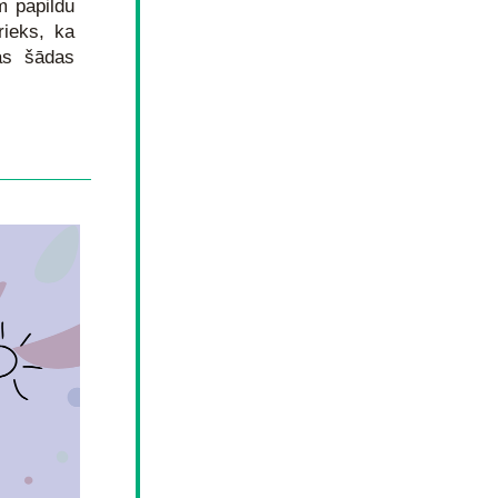
 papildu 
ieks, ka 
s šādas 