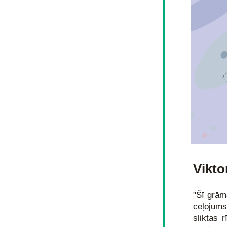
Vikto
"Šī grāma
ceļojums
sliktas r