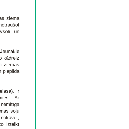
as ziemā 
otraušot 
solī un 
Jaunākie 
o kādreiz 
n ziemas 
 piepilda 
asa), ir 
ies. Ar 
nemitīgā 
nas soļu 
nokavēt, 
 izteikt 