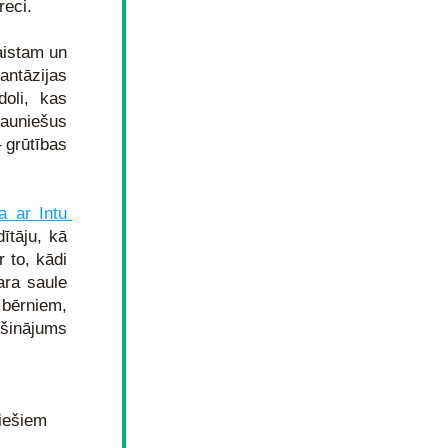
reci.
istam un 
tāzijas 
oli, kas 
auniešus 
grūtības 
ja ar Intu 
tāju, kā 
to, kādi 
ra saule 
 bērniem, 
šinājums 
niešiem