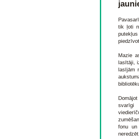
jauni
Pavasarī
tik ļoti
putekļu
piedzīvo
Mazie as
lasītāji,
lasījām 
aukstumā 
bibliotēk
Domājot 
svarīgi
viedierī
zumēšana
fonu un 
neredzēt