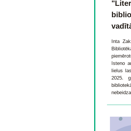
"Lite
bibli
vadīt
Inta Zak
Bibliot
piemērot
īsteno a
lielus la
2025. g
bibliote
nebeidza