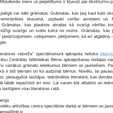
 Mūsdienās miers un piepildījums ir kļuvuši par ekskluzīvu p
d palīgā var nākt grāmatas. Grāmatas, kas ļauj kaut kam ska
iemirdzēties klusumā, uzplaukt cerību asniņiem un fan
 Grāmatas, kas plauktos atrodas kā svarīgi vērtību kod
ūžīgi svarīgo un svēto katrā no mums. Grāmatas, kas j
ar piedzīvojumiem, ceļojumiem, pētījumiem, kā arī atgādina – 
gas.  
teratūras ceļveža" speciālnumurā apkopota lieliska 
intervi
Cēsu Centrālās bibliotēkas Bērnu apkalpošanas nodaļas vadī
dīsi vairākus grāmatu ieteikumus bērniem un jauniešiem. Par 
, kā ir būt bērnam un kā audzināt bērnus. Novēlu, lai pavasa
s, pieaugušos lasītājus, iedziļināties literatūrā, kas domāta
dā labāk iepazīstot arī sevi. Lai varam būt atbalsts un iedro
 lasītājiem viņu literatūras ceļā.
berga
iotēku attīstības centra speciāliste darbā ar bērniem un jau
berga@lnb.lv