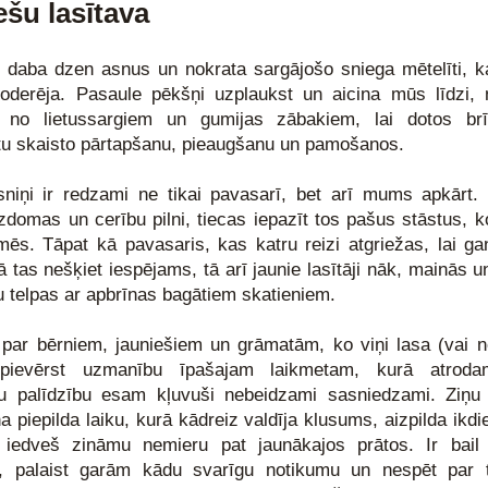
ešu lasītava
 daba dzen asnus un nokrata sargājošo sniega mētelīti, k
 noderēja. Pasaule pēkšņi uzplaukst un aicina mūs līdzi, n
s no lietussargiem un gumijas zābakiem, lai dotos brīv
tu skaisto pārtapšanu, pieaugšanu un pamošanos. 
niņi ir redzami ne tikai pavasarī, bet arī mums apkārt. 
 izdomas un cerību pilni, tiecas iepazīt tos pašus stāstus, k
mēs. Tāpat kā pavasaris, kas katru reizi atgriežas, lai ga
tas nešķiet iespējams, tā arī jaunie lasītāji nāk, mainās un
u telpas ar apbrīnas bagātiem skatieniem.  
par bērniem, jauniešiem un grāmatām, ko viņi lasa (vai nel
 pievērst uzmanību īpašajam laikmetam, kurā atrodam
ču palīdzību esam kļuvuši nebeidzami sasniedzami. Ziņu 
 piepilda laiku, kurā kādreiz valdīja klusums, aizpilda ikdie
iedveš zināmu nemieru pat jaunākajos prātos. Ir bail 
, palaist garām kādu svarīgu notikumu un nespēt par to