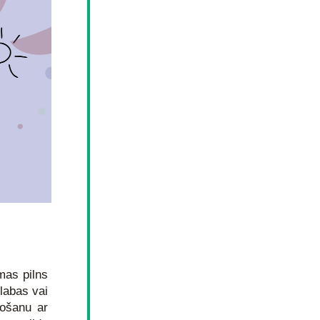
mas pilns 
abas vai 
došanu ar 