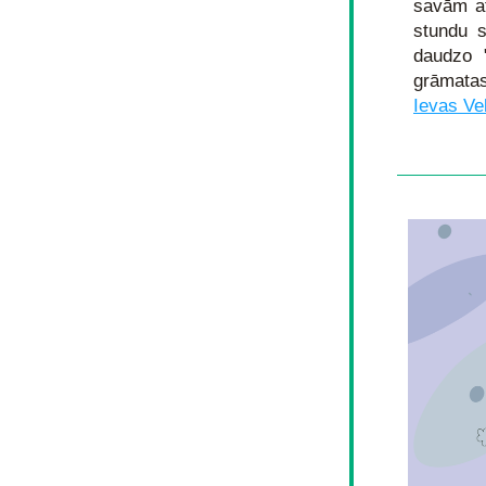
savām at
stundu s
daudzo 
grāmatas
Ievas Ve