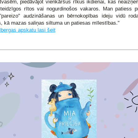
vasēm, piedāvājot vienkāršus rīkus ikdienai, kas neaizņem
teidzīgos rītos vai nogurdinošos vakaros. Man patiess pr
"pareizo" audzināšanas un bērnokopības ideju vidū roda
, kā mazas saliņas siltuma un patiesas mīlestības." 
lbergas apskatu lasi šeit