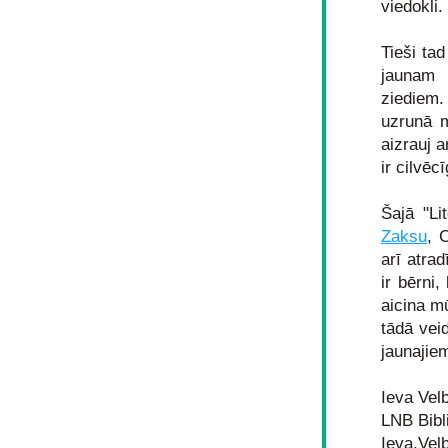
viedokli.
Tieši ta
jaunam 
ziediem.
uzrunā m
aizrauj 
ir cilvēcī
Šajā "Li
Zaksu
, 
arī atra
ir bērni
aicina mū
tādā vei
jaunajiem
Ieva Vel
LNB Bibl
Ieva.Vel