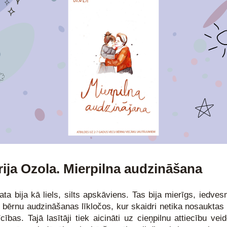
rija Ozola. Mierpilna audzināšana
ta bija kā liels, silts apskāviens. Tas bija mierīgs, iedves
 bērnu audzināšanas līkločos, kur skaidri netika nosauktas l
īcības. Tajā lasītāji tiek aicināti uz cieņpilnu attiecību vei