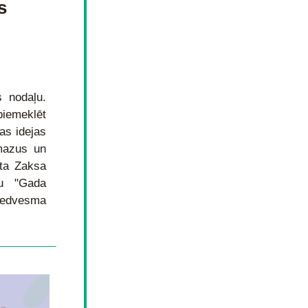
 
 nodaļu. 
emeklēt 
s idejas 
mazus un 
nta Zaksa 
u "Gada 
iedvesma 