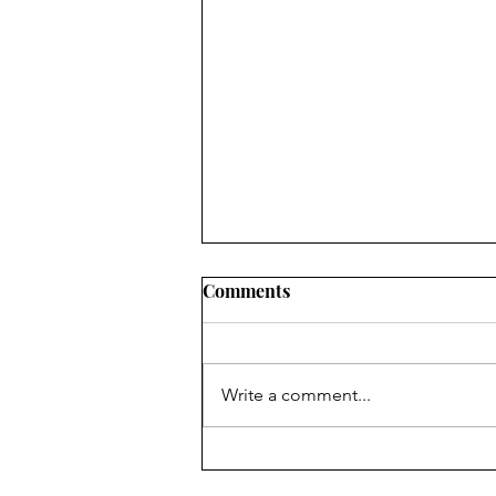
Comments
Write a comment...
Literatūras ceļvedis jautā
redaktorei Dacei Sparānei-