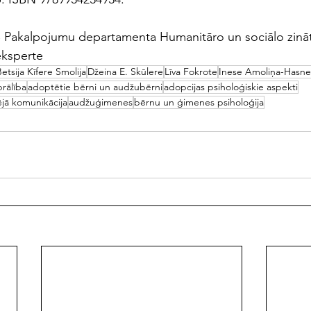
 Pakalpojumu departamenta Humanitāro un sociālo zinātņ
eksperte
etsija Kīfere Smolija
Džeina E. Skūlere
Līva Fokrote
Inese Amoliņa-Hasne
brālība
adoptētie bērni un audžubērni
adopcijas psiholoģiskie aspekti
jā komunikācija
audžuģimenes
bērnu un ģimenes psiholoģija