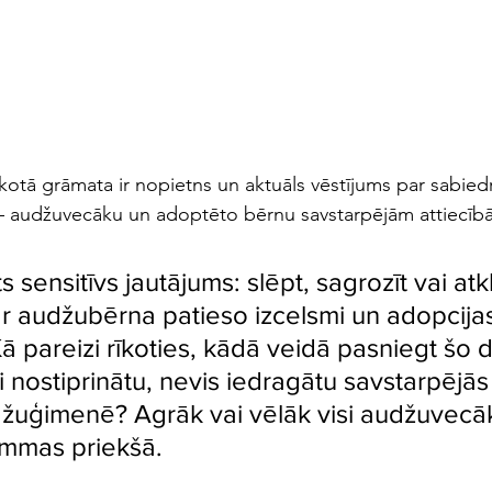
otā grāmata ir nopietns un aktuāls vēstījums par sabiedrī
 audžuvecāku un adoptēto bērnu savstarpējām attiecīb
 sensitīvs jautājums: slēpt, sagrozīt vai atkl
ar audžubērna patieso izcelsmi un adopcija
 pareizi rīkoties, kādā veidā pasniegt šo d
ai nostiprinātu, nevis iedragātu savstarpējās
džuģimenē? Agrāk vai vēlāk visi audžuvecāki
emmas priekšā.