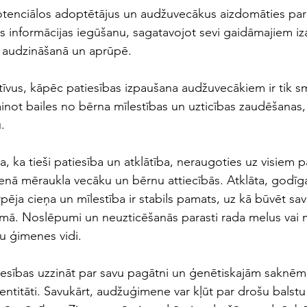
tenciālos adoptētājus un audžuvecākus aizdomāties par
as informācijas iegūšanu, sagatavojot sevi gaidāmajiem i
a audzināšanā un aprūpē.
otīvus, kāpēc patiesības izpaušana audžuvecākiem ir tik 
inot bailes no bērna mīlestības un uzticības zaudēšanas,
.
 ka tieši patiesība un atklātība, neraugoties uz visiem p
enā mēraukla vecāku un bērnu attiecībās. Atklāta, godīga,
pēja cieņa un mīlestība ir stabils pamats, uz kā būvēt sav
mā. Noslēpumi un neuzticēšanās parasti rada melus vai 
u ģimenes vidi. 
iesības uzzināt par savu pagātni un ģenētiskajām saknēm,
entitāti. Savukārt, audžuģimene var kļūt par drošu balstu