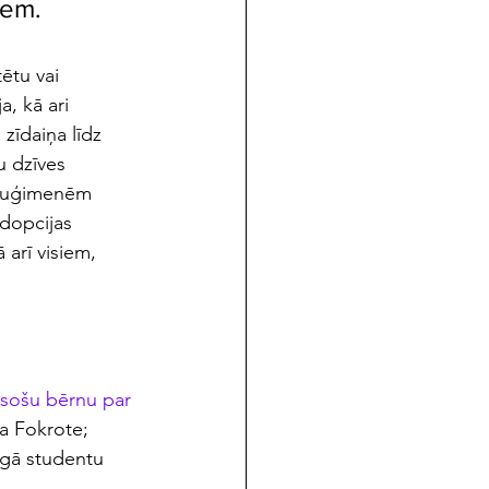
iem.
ētu vai 
, kā ari 
zīdaiņa līdz 
 dzīves 
džuģimenēm 
dopcijas 
arī visiem, 
esošu bērnu par 
va Fokrote; 
īgā studentu 