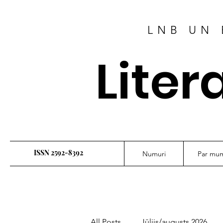
LNB UN 
Liter
ISSN 2592-8392
Numuri
Par mu
All Posts
Jūlijs/augusts 2026