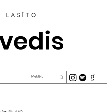
R LASĪTO
ļvedis
s/aprīlis 2026