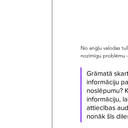
maijs/jūnijs 2023
No angļu valodas tulk
nozīmīgu problēmu –
Grāmatā skarts
informāciju p
noslēpumu? Kā
informāciju, l
attiecības au
nonāk šīs dil