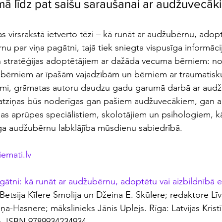
ā līdz pat saišu saraušanai ar audžuvecāk
s virsrakstā ietverto tēzi – kā runāt ar audžubērnu, adopt
nu par viņa pagātni, tajā tiek sniegta vispusīga informācija
un stratēģijas adoptētājiem ar dažāda vecuma bērniem: no 
ērniem ar īpašām vajadzībām un bērniem ar traumatisku
ami, grāmatas autoru daudzu gadu garumā darbā ar au
 atziņas būs noderīgas gan pašiem audžuvecākiem, gan a
bas aprūpes speciālistiem, skolotājiem un psihologiem, kā 
ga audžubērnu labklājība mūsdienu sabiedrībā.
emati.lv
agātni: kā runāt ar audžubērnu, adoptētu vai aizbildnībā 
 Betsija Kīfere Smolija un Džeina E. Skūlere; redaktore Lī
ņa-Hasnere; mākslinieks Jānis Uplejs. Rīga: Latvijas Krist
pp. ISBN 9789934234934.