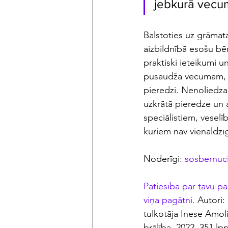
jebkurā vecum
Balstoties uz grāmata
aizbildnībā esošu bēr
praktiski ieteikumi 
pusaudža vecumam, b
pieredzi. Nenoliedz
uzkrātā pieredze un
speciālistiem, veselī
kuriem nav vienaldzī
Noderīgi: 
sosbernuci
Patiesība par tavu p
viņa pagātni. 
Autori:
tulkotāja Inese Amoli
brālība, 2022. 351 l