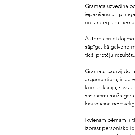
Grāmata uzvedina po
iepazīšanu un pilnīg
un stratēģijām bērn
Autores arī atklāj m
sāpīga, kā galveno m
tieši pretēju rezultātu
Grāmatu caurvij doma,
argumentiem, ir galv
komunikācija, savstar
saskarsmi mūža garu
kas veicina neveselīg
Ikvienam bērnam ir t
izprast personisko id