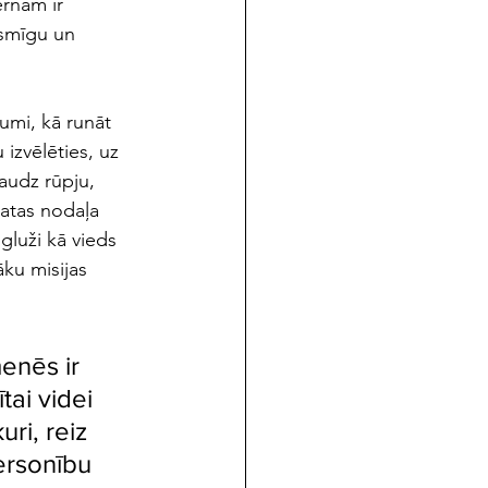
rnam ir 
ksmīgu un 
mi, kā runāt 
izvēlēties, uz 
audz rūpju, 
matas nodaļa 
gluži kā vieds 
ku misijas 
enēs ir 
tai videi 
i, reiz 
ersonību 