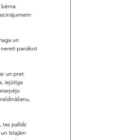
 bērna 
zaicinājumiem 
smaga un 
 nereti panākot 
ar un pret 
 iejūtīga 
starpējo 
maldināšanu, 
 tas palīdz 
 un īstajām 