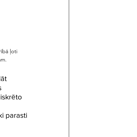
bā ļoti 
ām.
āt 
s 
iskrēto 
 
 parasti 