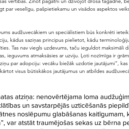
sās vērtības. Zinot pagātni un dzīvojot drošā tagadnē, bē
ugt par veselīgu, pašpietiekamu un visādos aspektos vei
ms audžuvecākiem un speciālistiem būs konkrēti ieteiku
ju, kādus saziņas principus pielietot, kādu terminoloģiju 
īties. Tas nav viegls uzdevums, taču ieguldot maksimāli d
as, ieguvums atmaksāsies ar uzviju. Ļoti nozīmīga ir grā
ziņu par adopciju: vecāku biežāk uzdotie jautājumi”, kas 
ārtot visus būtiskākos jautājumus un atbildes audžuvecā
atas atziņa: nenovērtējama loma audžuģim
klātības un savstarpējās uzticēšanās piepildī
ātnes noslēpumu glabāšanas kaitīgumam, kur
”, var atstāt traumējošas sekas uz bērna p