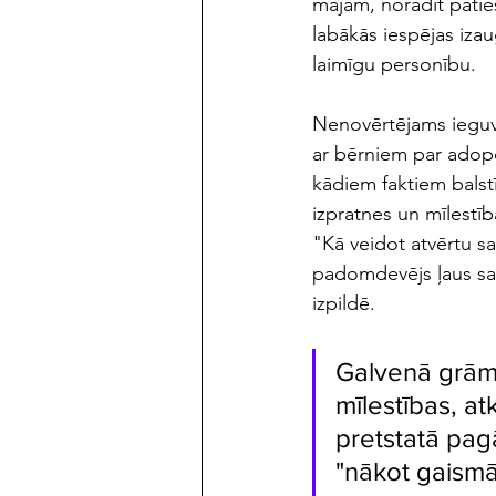
mājām, norādīt patie
labākās iespējas iza
laimīgu personību.
Nenovērtējams ieguvu
ar bērniem par adopci
kādiem faktiem balst
izpratnes un mīlestīb
"Kā veidot atvērtu sa
padomdevējs ļaus sak
izpildē.
Galvenā grām
mīlestības, at
pretstatā pag
"nākot gaismā