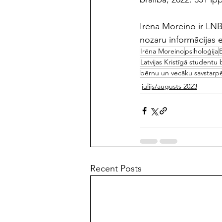
Irēna Moreino ir LNB
nozaru informācijas 
Irēna Moreino
psiholoģija
B
Latvijas Kristīgā studentu 
bērnu un vecāku savstarpē
jūlijs/augusts 2023
Recent Posts