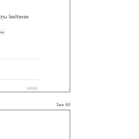
u lasītavas 
re
See All