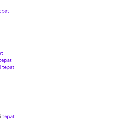
epat
at
tepat
i
tepat
i
tepat