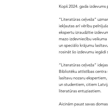
Kopš 2024. gada izdevums pa
“Literatūras ceļveža” uzmanī
iekļautas arī vērību pelnīju
ekspertu izraudzītie izdevum
mazo izdevniecību veikuma p
un speciālo krājumu lasītavu
rosināt šo izdevumu iegādi s
“Literatūras ceļveža” ideja
Bibliotēku attīstības centr
lasītavu nozaru ekspertiem,
un studentiem, citiem Latvij
literatūras entuziastiem.
Aicinām paust savas domas 