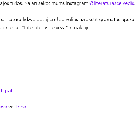
lajos tīklos. Kā arī sekot mums Instagram
@literaturascelvedis
par satura līdzveidotājiem! Ja vēlies uzrakstīt grāmatas apska
azinies ar “Literatūras ceļveža” redakciju:
i
tepat
tava
vai
tepat