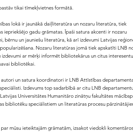
stāv tikai tīmekļvietnes formātā.
bas lokā ir jaunākā daiļliteratūra un nozaru literatūra, tiek
šas iepriekšējo gadu grāmatas. Īpaši satura akcenti ir nozaru
i, bērnu un jauniešu literatūra, kā arī izdevumi Latvijas reģio
opularizēšana. Nozaru literatūras jomā tiek apskatīti LNB n
 izdevumi ar mērķi informēt bibliotekārus un citus interesentu
avai bibliotēkai.
s autori un satura koordinatori ir LNB Attīstības departament
a speciālisti. Izdevums top sadarbībā ar citu LNB departament
 Latvijas Universitātes Humanitāro zinātņu fakultātes mācībs
as bibliotēku speciālistiem un literatūras procesu pārzinātāji
par mūsu ieteiktajām grāmatām, izsakot viedokli komentāro