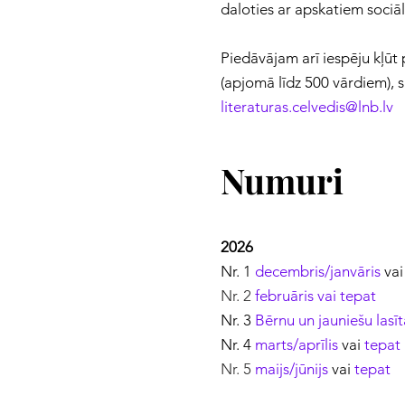
daloties ar apskatiem sociā
Piedāvājam arī iespēju kļūt 
(apjomā līdz 500 vārdiem), s
literaturas.celvedis@lnb.lv
Numuri
2026
Nr. 1
decembris/janvāris
va
Nr. 2
f
ebruāris
vai
tepat
Nr. 3
Bērnu un jauniešu lasī
​Nr. 4
m
arts/aprīlis
vai
tepat
Nr. 5
maijs/jūnijs
vai
tepat