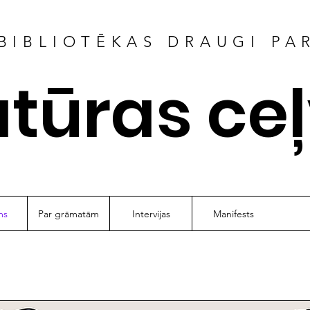
BIBLIOTĒKAS DRAUGI PA
atūras ce
ms
Par grāmatām
Intervijas
Manifests