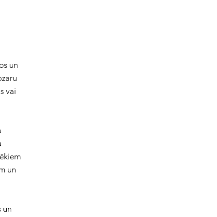
nos un
ozaru
s vai
a
u
pēkiem
em un
s un