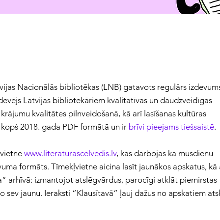
tvijas Nacionālās bibliotēkas (LNB) gatavots regulārs izdevums
evējs Latvijas bibliotekāriem kvalitatīvas un daudzveidīgas
u krājumu kvalitātes pilnveidošanā, kā arī lasīšanas kultūras
k kopš 2018. gada PDF formātā un ir
brīvi pieejams tiešsaistē
.
ļvietne
www.literaturascelvedis.lv
, kas darbojas kā mūsdienu
vuma formāts. Tīmekļvietne aicina lasīt jaunākos apskatus, kā 
a” arhīvā: izmantojot atslēgvārdus, parocīgi atklāt piemirstas
o sev jaunu. Ieraksti “Klausītavā” ļauj dažus no apskatiem ats