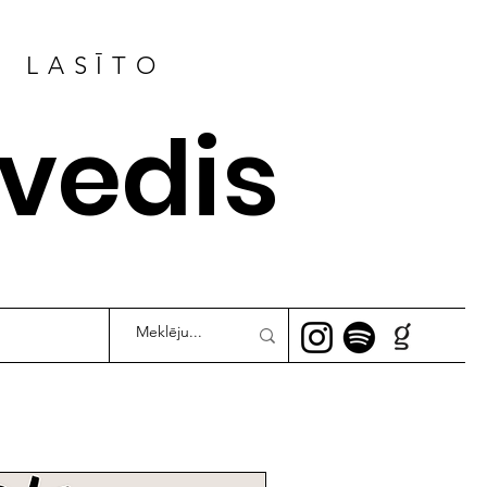
R LASĪTO
ļvedis