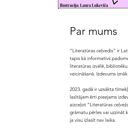
Ilustrācija: Laura Lukeviča
Par mums
“Literatūras ceļvedis” ir La
tapis kā informatīvs padomd
literatūras izvēlē, bibliotēk
veicināšanā. Izdevums iznā
2023. gadā ir uzsākta tīmek
lasītājam ērti pieejams izde
aizceļot “Literatūras ceļvež
grāmatu pērles vai uzzināt k
ja visu izlasīt nav laika.