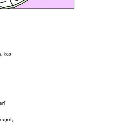
, kas
arī
kaņot,