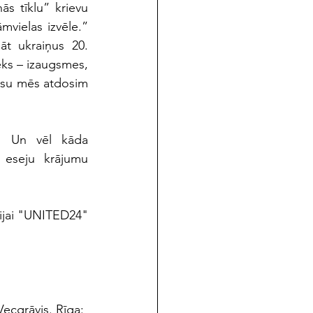
s tīklu” krievu 
mvielas izvēle.” 
āt ukraiņus 20. 
ks – izaugsmes, 
esu mēs atdosim 
! Un vēl kāda 
eseju krājumu 
ijai "UNITED24" 
ecgrāvis. Rīga: 