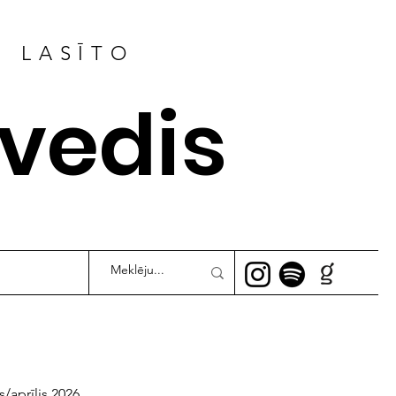
R LASĪTO
ļvedis
s/aprīlis 2026