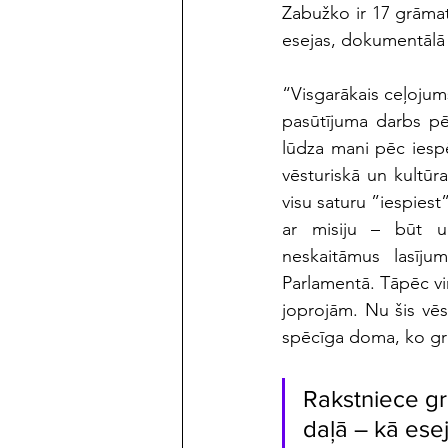
Zabužko ir 17 grāmatu
esejas, dokumentālā 
“Visgarākais ceļojum
pasūtījuma darbs pē
lūdza mani pēc iespē
vēsturiskā un kultūr
visu saturu ”iespiest”
ar misiju – būt u
neskaitāmus lasījum
Parlamentā. Tāpēc vi
joprojām. Nu šis vēst
spēcīga doma, ko grib
Rakstniece gr
daļā – kā ese