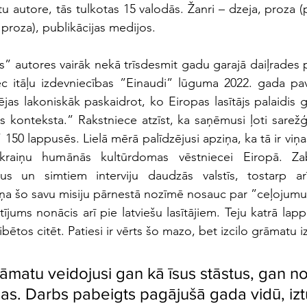
 autore, tās tulkotas 15 valodās. Žanri – dzeja, proza (
proza), publikācijas medijos. 
s” autores vairāk nekā trīsdesmit gadu garajā daiļrades p
c itāļu izdevniecības ”Einaudi” lūguma 2022. gada pava
jas lakoniskāk paskaidrot, ko Eiropas lasītājs palaidis g
as konteksta.” Rakstniece atzīst, ka saņēmusi ļoti sarež
 150 lappusēs. Lielā mērā palīdzējusi apziņa, ka tā ir viņas
kraiņu humānās kultūrdomas vēstniecei Eiropā. Zab
us un simtiem interviju daudzās valstīs, tostarp ar
ņa šo savu misiju pārnestā nozīmē nosauc par ”ceļojumu”
ījums nonācis arī pie latviešu lasītājiem. Teju katrā lap
ētos citēt. Patiesi ir vērts šo mazo, bet izcilo grāmatu iz
āmatu veidojusi gan kā īsus stāstus, gan 
jas. Darbs pabeigts pagājušā gada vidū, iztu