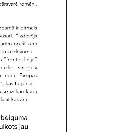
pārsvarā romāni, 
osmā ir pirmais 
sarī. “Izdevējs 
arām no šī kara 
ģītu uzdevumu – 
 ”frontes līnija” 
užko sniegusi 
ī runu Eiropas 
, kas turpinās
pusē izskan kāda 
lasīt katram.
nobeiguma 
lkots jau 