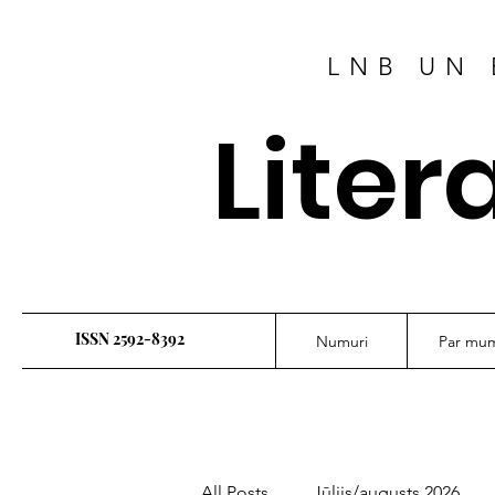
LNB UN 
Liter
ISSN 2592-8392
Numuri
Par mu
All Posts
Jūlijs/augusts 2026