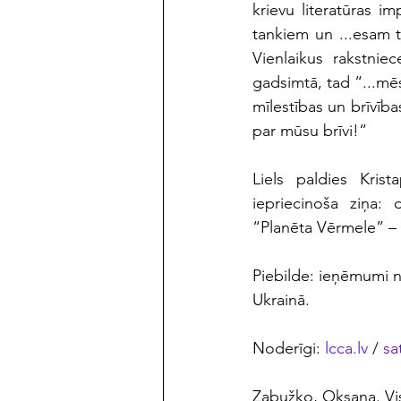
krievu literatūras i
tankiem un ...esam ti
Vienlaikus rakstniec
gadsimtā, tad “...mē
mīlestības un brīvīb
par mūsu brīvi!”
Liels paldies Kri
iepriecinoša ziņa
“Planēta Vērmele” – 
Piebilde: ieņēmumi n
Ukrainā.
Noderīgi: 
lcca.lv
 /
 sa
Zabužko, Oksana. Vis