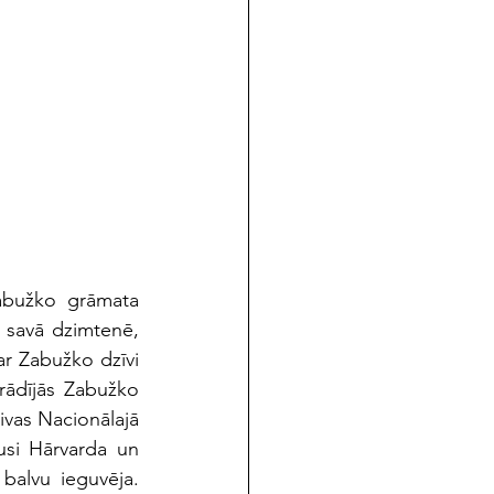
abužko grāmata 
 savā dzimtenē, 
ar Zabužko dzīvi 
ādījās Zabužko 
ivas Nacionālajā 
usi Hārvarda un 
 balvu ieguvēja. 