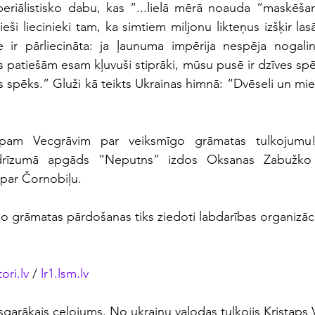
mperiālistisko dabu, kas “...lielā mērā noauda “maskēšanā
eši liecinieki tam, ka simtiem miljonu likteņus izšķir lasā
e ir pārliecināta: ja ļaunuma impērija nespēja nogalin
s patiešām esam kļuvuši stiprāki, mūsu pusē ir dzīves spē
as spēks.” Gluži kā teikts Ukrainas himnā: “Dvēseli un mi
stapam Vecgrāvim par veiksmīgo grāmatas tulkojumu
: drīzumā apgāds “Neputns” izdos Oksanas Zabužko 
par Čornobiļu.
o grāmatas pārdošanas tiks ziedoti labdarības organizāc
tori.lv
 /
 lr1.lsm.lv
garākais ceļojums. No ukraiņu valodas tulkojis Kristaps V