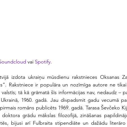
Soundcloud
 vai 
Spotify
.
vijā izdota ukraiņu mūsdienu rakstnieces Oksanas Z
s”. Rakstniece ir populāra un nozīmīga autore ne tikai
 valstīs; tā kā grāmatā šīs informācijas nav, nedaudz – p
i Ukrainā, 1960. gadā. Jau divpadsmit gadu vecumā par
 pirmais romāns publicēts 1969. gadā. Tarasa Ševčeko Kij
i doktora grādu mākslas filozofijā, zināšanas papildināj
tēs, bijusi arī Fulbraita stipendiāte un dažādu literāro