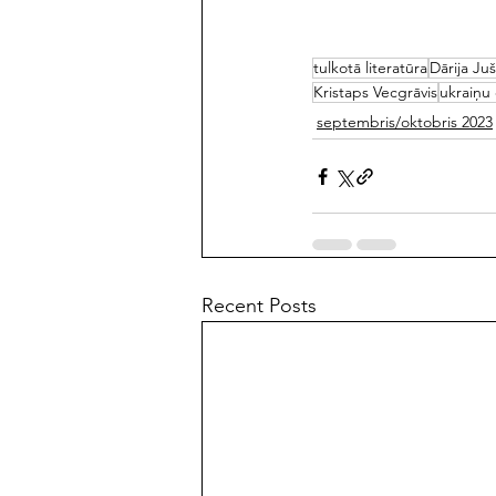
tulkotā literatūra
Dārija Ju
Kristaps Vecgrāvis
ukraiņu
septembris/oktobris 2023
Recent Posts