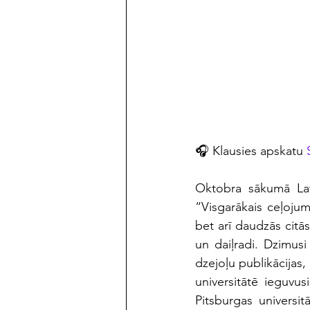
maijs/jūnijs 2023
🎧 
Klausies apskatu 
Oktobra sākumā Lat
“Visgarākais ceļojum
bet arī daudzās citās
un daiļradi. Dzimus
dzejoļu publikācijas,
universitātē ieguvus
Pitsburgas universitā