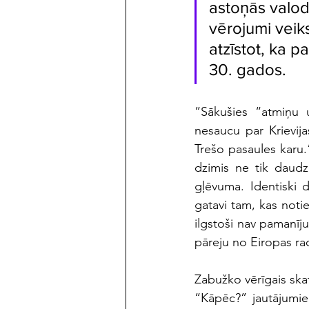
astoņās valod
vērojumi veiks
atzīstot, ka p
30. gados. 
”Sākušies “atmiņu u
nesaucu par Krievija
Trešo pasaules karu.”
dzimis ne tik daud
gļēvuma. Identiski d
gatavi tam, kas noti
ilgstoši nav pamanīju
pāreju no Eiropas rac
Zabužko vērīgais ska
“Kāpēc?” jautājumiem