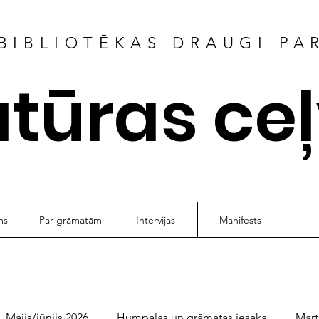
BIBLIOTĒKAS DRAUGI PA
atūras ce
ms
Par grāmatām
Intervijas
Manifests
Maijs/jūnijs 2026
Humpalas un grāmatas iesaka
Mart