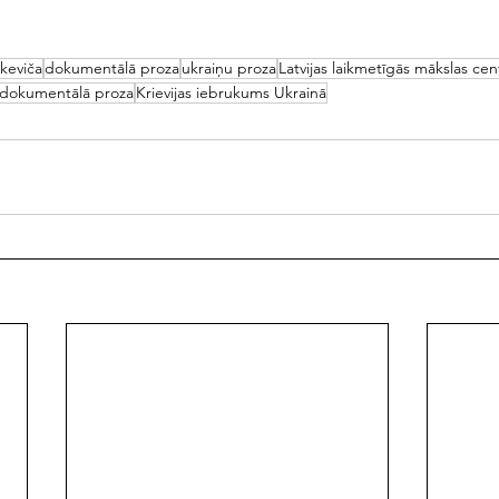
škeviča
dokumentālā proza
ukraiņu proza
Latvijas laikmetīgās mākslas cen
 dokumentālā proza
Krievijas iebrukums Ukrainā