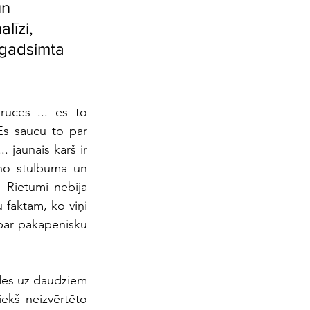
n 
līzi, 
 gadsimta 
ūces ... es to 
Es saucu to par 
 jaunais karš ir 
no stulbuma un 
 Rietumi nebija 
faktam, ko viņi 
 par pakāpenisku 
des uz daudziem 
ekš neizvērtēto 