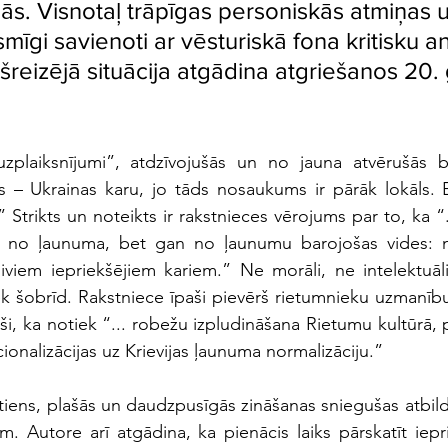
ās. Visnotaļ trāpīgas personiskās atmiņas u
mīgi savienoti ar vēsturiskā fona kritisku ana
ašreizējā situācija atgādina atgriešanos 20.
zplaiksnījumi”, atdzīvojušās un no jauna atvērušās br
s – Ukrainas karu, jo tāds nosaukums ir pārāk lokāls. 
 Strikts un noteikts ir rakstnieces vērojums par to, ka “...
z no ļaunuma, bet gan no ļaunumu barojošas vides: 
iviem iepriekšējiem kariem.” Ne morāli, ne intelektuāli
ek šobrīd. Rakstniece īpaši pievērš rietumnieku uzmanību 
ši, ka notiek “... robežu izpludināšana Rietumu kultūrā,
ionalizācijas uz Krievijas ļaunuma normalizāciju.”
tiens, plašās un daudzpusīgās zināšanas sniegušas atbil
. Autore arī atgādina, ka pienācis laiks pārskatīt iepri