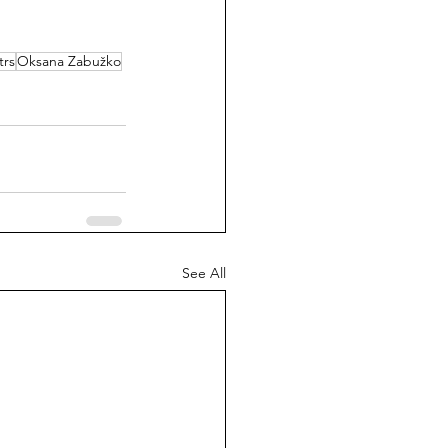
trs
Oksana Zabužko
See All