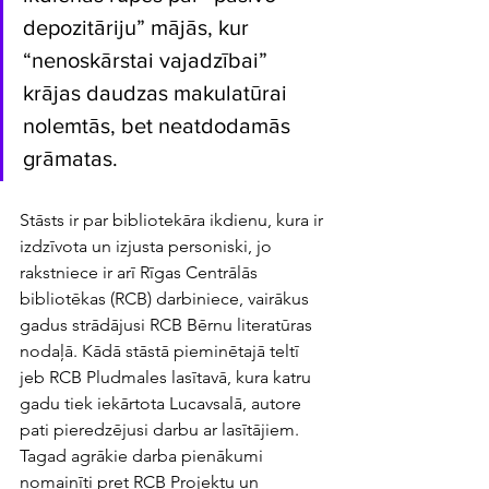
depozitāriju” mājās, kur 
“nenoskārstai vajadzībai” 
krājas daudzas makulatūrai 
nolemtās, bet neatdodamās 
grāmatas. 
Stāsts ir par bibliotekāra ikdienu, kura ir 
izdzīvota un izjusta personiski, jo 
rakstniece ir arī Rīgas Centrālās 
bibliotēkas (RCB) darbiniece, vairākus 
gadus strādājusi RCB Bērnu literatūras 
nodaļā. Kādā stāstā pieminētajā teltī 
jeb RCB Pludmales lasītavā, kura katru 
gadu tiek iekārtota Lucavsalā, autore 
pati pieredzējusi darbu ar lasītājiem. 
Tagad agrākie darba pienākumi 
nomainīti pret RCB Projektu un 