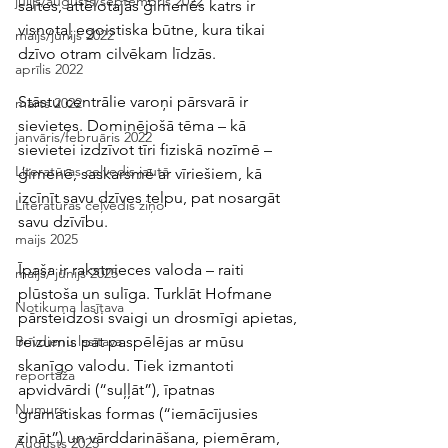
jūlijs/augusts/septembris 2022
saites, attēlotajās ģimenēs katrs ir 
visnotaļ egoistiska būtne, kura tikai 
maijs/jūnijs 2022
dzīvo otram cilvēkam līdzās. 
aprīlis 2022
Stāstu centrālie varoņi pārsvarā ir 
marts 2022
sievietes. Dominējošā tēma – kā 
janvāris/februāris 2022
sievietei izdzīvot tīri fiziskā nozīmē – 
Literatūras ceļvedis jautā
ģimenē, saskarsmē ar vīriešiem, kā 
izcīnīt savu dzīves telpu, pat nosargāt 
Literatūras ceļvedis ziņo
savu dzīvību.
maijs 2025
Īpaša ir rakstnieces valoda – raiti 
maijs/ jūnijs 2025
plūstoša un sulīga. Turklāt Hofmane 
Notikuma lasītava
pārsteidzoši svaigi un drosmīgi apietas, 
reizumis pat paspēlējas ar mūsu 
Brīvdienu lasītava
skanīgo valodu. Tiek izmantoti 
reportāža
apvidvārdi (“suļļāt”), īpatnas 
Numurs
gramatiskas formas (“iemācījusies 
zināt”) un vārddarināšana, piemēram, 
Augusts 2025