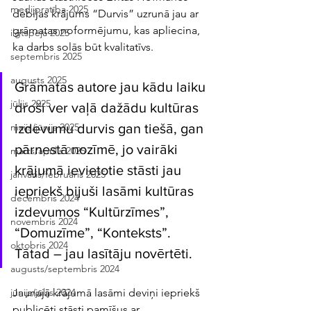
medijpratība 2025
debijas krājums “Durvis” uzrunā jau ar 
grāmatas noformējumu, kas apliecina, 
ilgtspēja 2025
ka darbs solās būt kvalitatīvs.
septembris 2025
augusts 2025
Grāmatas autore jau kādu laiku 
jūlijs 2025
droši ver vaļā dažādu kultūras 
izdevumu durvis gan tiešā, gan 
maijs/jūnijs 2025
pārnestā nozīmē, jo vairāki 
marts/aprīlis 2025
krājumā ievietotie stāsti jau 
janvāris/februāris 2025
iepriekš bijuši lasāmi kultūras 
decembris 2024
izdevumos “Kultūrzīmes”, 
novembris 2024
“Domuzīme”, “Konteksts”. 
oktobris 2024
Tātad – jau lasītāju novērtēti.
augusts/septembris 2024
Jaunajā krājumā lasāmi deviņi iepriekš 
jūnijs/jūlijs 2024
publicēti stāsti pamīšus ar 