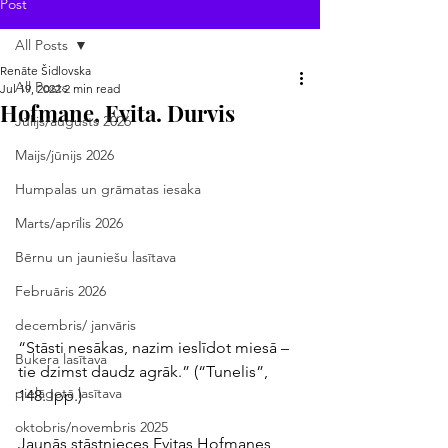
Post
All Posts
Renāte Šidlovska
All Posts
Jul 19, 2022
2 min read
Hofmane, Evita. Durvis
Jūlijs/augusts 2026
Maijs/jūnijs 2026
Humpalas un grāmatas iesaka
Marts/aprīlis 2026
Bērnu un jauniešu lasītava
Februāris 2026
decembris/ janvāris
“Stāsti nesākas, nazim ieslīdot miesā – 
Bukera lasītava
tie dzimst daudz agrāk.” (“Tunelis”, 
pielāgotā lasītava
148. lpp.)
oktobris/novembris 2025
Jaunās stāstnieces Evitas Hofmanes 