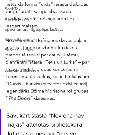
lietvārda forma “urda” ierastā darbības 
BookTok
vārda “urdīt” vai īpašības vārda 
“urdīgs” vietā: “pēkšņa urda liek 
Austra iesaka
iespert maisam.”
Specnumurs: Ilgtspējas lasītava
Sezonālā lasītava
Neatņemama Hofmanes dzīves daļa ir 
mūzika, tāpēc neizbrīna, ka dažos 
Eiropas lasītava
darbos tā tapusi par caurviju tēmu, 
Gruzīnu lasītava
piemēram, stāstā ”Tētis un žurka” – par 
smagā metāla grupas koncertiem, 
Jaunumu lasītava
kuros izmanto žurkas, kā arī titulstāstam 
“Durvis”, kur visu sievietes dzīvi caurvij 
leģendārās Džima Morisona rokgrupas 
“
The Doors
” dziesmas.
Savukārt stāstā “Neviena nav 
mājās” attēlotas bibliotekāra 
ikdienas rūpes par “pasīvo 