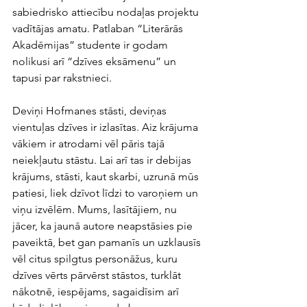
sabiedrisko attiecību nodaļas projektu 
vadītājas amatu. Patlaban “Literārās 
Akadēmijas” studente ir godam 
nolikusi arī “dzīves eksāmenu” un 
tapusi par rakstnieci.
Deviņi Hofmanes stāsti, deviņas 
vientuļas dzīves ir izlasītas. Aiz krājuma 
vākiem ir atrodami vēl pāris tajā 
neiekļautu stāstu. Lai arī tas ir debijas 
krājums, stāsti, kaut skarbi, uzrunā mūs 
patiesi, liek dzīvot līdzi to varoņiem un 
viņu izvēlēm. Mums, lasītājiem, nu 
jācer, ka jaunā autore neapstāsies pie 
paveiktā, bet gan pamanīs un uzklausīs 
vēl citus spilgtus personāžus, kuru 
dzīves vērts pārvērst stāstos, turklāt 
nākotnē, iespējams, sagaidīsim arī 