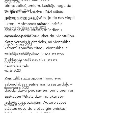
maijs 2024
pirmpublicējumiem. Lasītāju negaida 
marts/aprīlis 2024
viegls darbs – izdzīvot līdzi stāstu 
galveno varoņu dzīvēm, jo tie nav viegli 
janvāris/februāris 2024
likteņi. Hofmanes stāstos lasītājs 
novembris/decembris 2023
sastopas ar tik ierasto mūsdienu 
pasaules parādību – skaudru vientulību. 
septembris/oktobris 2023
Katrs varonis ir citādāks, arī vientulība 
jūlijs/augusts 2023
katram izpaužas citādi. Vientulība ir 
maijs/jūnijs 2023
caurviju tēma pilnīgi visos stāstos. 
Turklāt vientuļš nav tikai stāsta 
aprīlis 2023
centrālais tēls. 
marts 2023
Vientulība kļuvusi par mūsdienu 
janvāris/februāris 2023
sabiedrības neatņemamu sastāvdaļu –  
decembris 2022
daudzi dzīvo pēc saviem principiem un 
uzskatiem, skata dzīvi no tikai sev 
novembris 2022
izdevīgām pozīcijām. Autore savos 
oktobris 2022
stāstos neveido ciešas ģimeniskas 