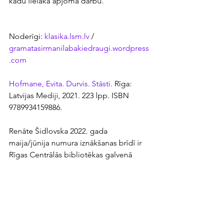
kādu lielāka apjoma darbu.
Noderīgi: 
klasika.lsm.lv
 / 
gramatasirmanilabakiedraugi.wordpress
.com
Hofmane, Evita. Durvis. Stāsti.
 Rīga: 
Latvijas Mediji, 2021. 223 lpp. ISBN 
9789934159886.
Renāte Šidlovska 2022. gada 
maija/jūnija numura iznākšanas brīdī ir 
Rīgas Centrālās bibliotēkas galvenā 
bibliotekāre.
Latvijas Mediji
latviešu oriģinālliteratūra
latviešu autoru stāsti
stāsti
Renāte Šidlovska
Evita Hofmane
vientulība
sievietes cīņa par dzīves telpu