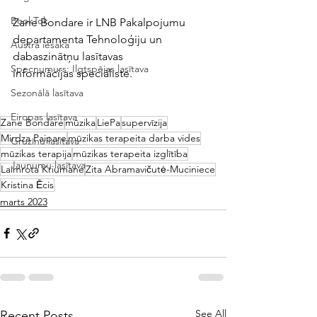
BookTok
Zane Bondare ir LNB Pakalpojumu 
departamenta Tehnoloģiju un 
Austra iesaka
dabaszinātņu lasītavas
Specnumurs: Ilgtspējas lasītava
informācijas speciāliste.
Sezonālā lasītava
Eiropas lasītava
Zane Bondare
mūzika
LiePa
supervīzija
Mirdza Paipare
mūzikas terapeita darba vides
Gruzīnu lasītava
mūzikas terapija
mūzikas terapeita izglītība
Jaunumu lasītava
Laimrota Kriumane
Zita Abramavičutė-Muciniece
Kristina Ēcis
marts 2023
See All
Recent Posts