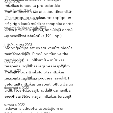
maijs 2024
mūzikas terapeitu profesionālo 
marts/aprīlis 2024
kompetenci un tās attīstību dinamikā; 
(2) atspoguļot un raksturot kopīgo un 
janvāris/februāris 2024
atšķirīgo katrā mūzikas terapeita darba 
novembris/decembris 2023
vides praksē: izglītībā, sociālajā darbā 
un veselības aprūpē.” (194. lpp.).
septembris/oktobris 2023
jūlijs/augusts 2023
Monogrāfijas saturs strukturēts piecās 
maijs/jūnijs 2023
pamatnodaļās. Pirmā no tām veltīta 
terminoloģijai, nākamā – mūzikas 
aprīlis 2023
terapeita izglītības ieguves iespējām. 
marts 2023
Trešajā nodaļā raksturots mūzikas 
terapeita izglītības process, savukārt 
janvāris/februāris 2023
ceturtajā mūzikas terapeiti pētīti darba 
decembris 2022
vidē. Noslēdzošajā nodaļā uzmanība 
pievērsta supervīzijai mūzikas terapijā.
novembris 2022
oktobris 2022
Izdevums adresēts topošajiem un 