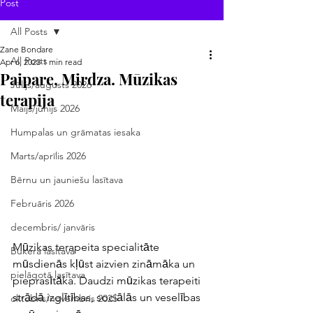
Post
All Posts
Zane Bondare
All Posts
Apr 6, 2023
1 min read
Paipare, Mirdza. Mūzikas
Jūlijs/augusts 2026
terapija
Maijs/jūnijs 2026
Humpalas un grāmatas iesaka
Marts/aprīlis 2026
Bērnu un jauniešu lasītava
Februāris 2026
decembris/ janvāris
Mūzikas terapeita specialitāte 
Bukera lasītava
mūsdienās kļūst aizvien zināmāka un 
pielāgotā lasītava
pieprasītāka. Daudzi mūzikas terapeiti 
strādā izglītības, sociālās un veselības 
oktobris/novembris 2025