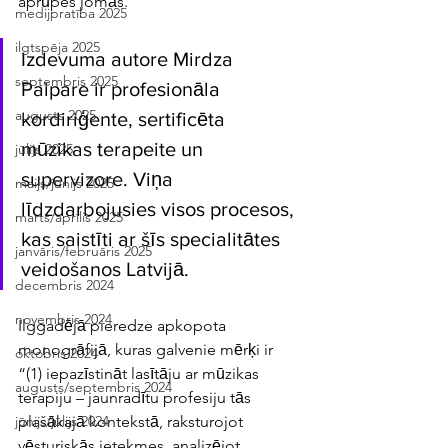
aprūpes jomās. 
medijpratība 2025
ilgtspēja 2025
Izdevuma autore Mirdza 
septembris 2025
Paipare ir profesionāla 
augusts 2025
kordiriģente, sertificēta 
mūzikas terapeite un 
jūlijs 2025
supervizore. Viņa 
maijs/jūnijs 2025
līdzdarbojusies visos procesos, 
marts/aprīlis 2025
kas saistīti ar šīs specialitātes 
janvāris/februāris 2025
veidošanos Latvijā. 
decembris 2024
novembris 2024
Ilggadējā pieredze apkopota 
monogrāfijā, kuras galvenie mērķi ir 
oktobris 2024
“(1) iepazīstināt lasītāju ar mūzikas 
augusts/septembris 2024
terapiju – jaunradītu profesiju tās 
plašākajā kontekstā, raksturojot 
jūnijs/jūlijs 2024
vēsturiskās ietekmes, analizējot 