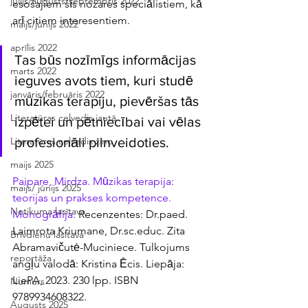
jūlijs/augusts/septembris 2022
esošajiem šīs nozares speciālistiem, kā 
arī citiem interesentiem. 
maijs/jūnijs 2022
aprīlis 2022
Tas būs nozīmīgs informācijas 
marts 2022
ieguves avots tiem, kuri studē 
janvāris/februāris 2022
mūzikas terapiju, pievēršas tās 
Literatūras ceļvedis jautā
izpētei un pētniecībai vai vēlas 
profesionāli pilnveidoties.
Literatūras ceļvedis ziņo
maijs 2025
Paipare, Mirdza. Mūzikas terapija: 
maijs/ jūnijs 2025
teorijas un prakses kompetence. 
Notikuma lasītava
Monogrāfija. 
Recenzentes: Dr.paed. 
Laimrota Kriumane, Dr.sc.educ. Zita 
Brīvdienu lasītava
Abramavičutė-Muciniece. Tulkojums 
reportāža
angļu valodā: Kristina Ēcis. Liepāja: 
LiePA, 2023. 230 lpp. ISBN 
Numurs
9789934608322.
Augusts 2025