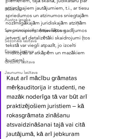
piemēriem, tajā skaitā, judikatūru par 
attiecīgajiem jautājumiem, t.i., ar tiesu 
BookTok
spriedumos un atzinumos sniegtajām 
Austra iesaka
nozīmīgākajām juridiskajām atziņām 
un principiem. Atsevišķos gadījumos 
Specnumurs: Ilgtspējas lasītava
ietverti arī detalizētāki skaidrojumi (tos 
Sezonālā lasītava
tekstā var viegli atpazīt, jo izcelti 
Eiropas lasītava
rindkopās ar atkāpēm un mazākiem 
burtiem).
Gruzīnu lasītava
Jaunumu lasītava
Kaut arī mācību grāmatas 
mērķauditorija ir studenti, ne 
mazāk noderīga tā var būt arī 
praktizējošiem juristiem – kā 
rokasgrāmata zināšanu 
atsvaidzināšanai tajā vai citā 
jautājumā, kā arī jebkuram 