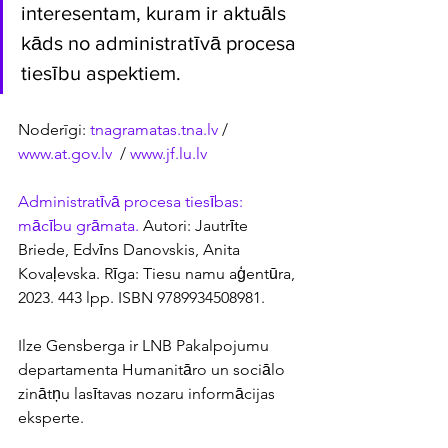
interesentam, kuram ir aktuāls 
kāds no administratīvā procesa 
tiesību aspektiem.
Noderīgi: 
tnagramatas.tna.lv
 / 
www.at.gov.lv
  / 
www.jf.lu.lv
Administratīvā procesa tiesības: 
mācību grāmata.
 Autori: Jautrīte 
Briede, Edvīns Danovskis, Anita 
Kovaļevska. Rīga: Tiesu namu aģentūra, 
2023. 443 lpp. ISBN 9789934508981. 
Ilze Gensberga ir LNB Pakalpojumu 
departamenta Humanitāro un sociālo 
zinātņu lasītavas nozaru informācijas 
eksperte.