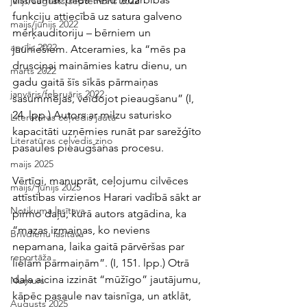
jūlijs/augusts/septembris 2022
funkciju attiecībā uz satura galveno 
maijs/jūnijs 2022
mērķauditoriju – bērniem un 
aprīlis 2022
jauniešiem. Atceramies, ka “mēs pa 
drusciņai maināmies katru dienu, un 
marts 2022
gadu gaitā šīs sīkās pārmaiņas 
janvāris/februāris 2022
sasummējas, veidojot pieaugšanu” (I, 
24. lpp.) Autors ar milzu saturisko 
Literatūras ceļvedis jautā
kapacitāti uzņēmies runāt par sarežģīto 
Literatūras ceļvedis ziņo
pasaules pieaugšanas procesu. 
maijs 2025
Vērtīgi, manuprāt, ceļojumu cilvēces 
maijs/ jūnijs 2025
attīstības virzienos Harari vadībā sākt ar 
Notikuma lasītava
pirmo daļu, kurā autors atgādina, ka 
“mazas izmaiņas, ko neviens 
Brīvdienu lasītava
nepamana, laika gaitā pārvēršas par 
reportāža
lielām pārmaiņām”. (I, 151. lpp.) Otrā 
daļa aicina izzināt “mūžīgo” jautājumu, 
Numurs
kāpēc pasaule nav taisnīga, un atklāt, 
Augusts 2025