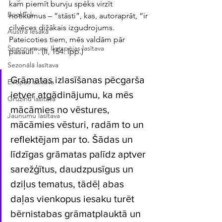
kam piemīt burvju spēks virzīt 
BookTok
notikumus – “stāsti”, kas, autoraprāt, “ir 
cilvēces dižākais izgudrojums. 
Austra iesaka
Pateicoties tiem, mēs valdām pār 
Specnumurs: Ilgtspējas lasītava
pasauli”. (II, 154. lpp.)
Sezonālā lasītava
Grāmatas izlasīšanas pēcgarša 
Eiropas lasītava
ietver atgādinājumu, ka mēs 
Gruzīnu lasītava
mācāmies no vēstures, 
Jaunumu lasītava
mācāmies vēsturi, radām to un 
reflektējam par to. Šādas un 
līdzīgas grāmatas palīdz aptver 
sarežģītus, daudzpusīgus un 
dziļus tematus, tādēļ abas 
daļas vienkopus iesaku turēt 
bērnistabas grāmatplauktā un 