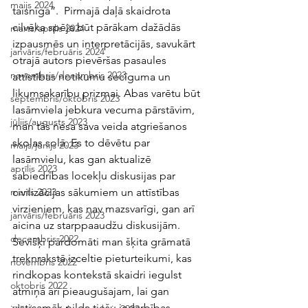
maijs 2024
taisnīga”.  Pirmajā daļā skaidrota 
cilvēka spēja būt pārākam dažādās 
marts/aprīlis 2024
izpausmēs un interpretācijās, savukārt 
janvāris/februāris 2024
otrajā autors pievēršas pasaules 
novembris/decembris 2023
attīstības notikumu secīguma un 
likumsakarību prizmai. Abas varētu būt 
septembris/oktobris 2023
lasāmviela jebkura vecuma pārstāvim, 
jūlijs/augusts 2023
man tās nesa sava veida atgriešanos 
skolas solā. Es to dēvētu par 
maijs/jūnijs 2023
lasāmvielu, kas gan aktualizē 
aprīlis 2023
sabiedrības locekļu diskusijas par 
civilizācijas sākumiem un attīstības 
marts 2023
virzieniem, kas nav mazsvarīgi, gan arī 
janvāris/februāris 2023
aicina uz starppaaudžu diskusijām. 
decembris 2022
Sevišķi pārdomāti man šķita grāmatā 
treknrakstā izceltie pieturteikumi, kas 
novembris 2022
rindkopas kontekstā skaidri iegulst 
oktobris 2022
atmiņā arī pieaugušajam, lai gan 
visticamāk pilda tiešu iedarbības 