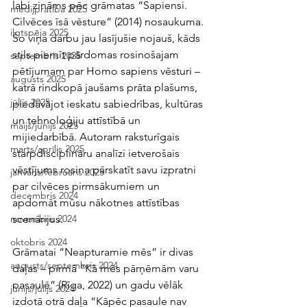
labi zināms pēc grāmatas “Sapiensi. 
medijpratība 2025
Cilvēces īsā vēsture” (2014) nosaukuma. 
ilgtspēja 2025
Šo viņa darbu jau lasījušie nojauš, kāds 
stils piemīt pārdomas rosinošajam 
septembris 2025
pētījumam par Homo sapiens vēsturi – 
augusts 2025
katrā rindkopā jaušams prāta plašums, 
jūlijs 2025
piedāvājot ieskatu sabiedrības, kultūras 
un tehnoloģiju attīstībā un 
maijs/jūnijs 2025
mijiedarbībā. Autoram raksturīgais 
marts/aprīlis 2025
starpdisciplināru analīzi ietverošais 
vēstījums rosina pārskatīt savu izpratni 
janvāris/februāris 2025
par cilvēces pirmsākumiem un 
decembris 2024
apdomāt mūsu nākotnes attīstības 
scenārijus.
novembris 2024
oktobris 2024
Grāmatai “Neapturamie mēs” ir divas 
augusts/septembris 2024
daļas – pirmā “Kā mēs pārņēmām varu 
pasaulē” (Rīga, 2022) un gadu vēlāk 
jūnijs/jūlijs 2024
izdotā otrā daļa “Kāpēc pasaule nav 