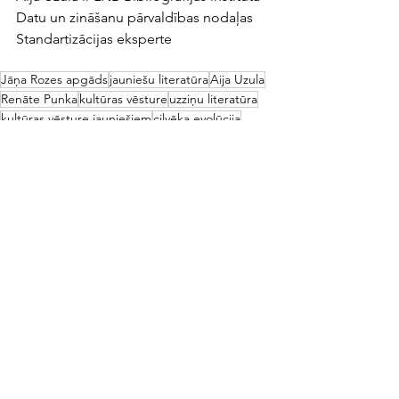
Datu un zināšanu pārvaldības nodaļas 
Standartizācijas eksperte
Jāņa Rozes apgāds
jauniešu literatūra
Aija Uzula
Renāte Punka
kultūras vēsture
uzziņu literatūra
kultūras vēsture jauniešiem
cilvēka evolūcija
tehnoloģija un civilizācija
marts/aprīlis 2024
See All
Recent Posts