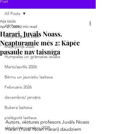
Post
All Posts
Aija Uzula
All Posts
Apr 27, 2024
2 min read
Harari, Juvāls Noass.
Jūlijs/augusts 2026
Neapturamie mēs 2: Kāpēc
Maijs/jūnijs 2026
pasaule nav taisnīga
Humpalas un grāmatas iesaka
Marts/aprīlis 2026
Bērnu un jauniešu lasītava
Februāris 2026
decembris/ janvāris
Bukera lasītava
pielāgotā lasītava
Autors, vēstures profesors Juvāls Noass 
oktobris/novembris 2025
Harari (Yuval Noah Harari) daudziem 