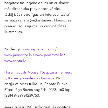
bagātas; tās ir gana daiļas un ar skaidru 
māksliniecisku pievienoto vērtību, 
tādēļ būs noderīgas un interesantas arī 
vismazākajiem (ne)lasītājiem, klausoties 
pieaugušo lasījumā un vērojot glītās 
ilustrācijas.
Noderīgi: 
www.sapienship.co
 / 
www.janisroze.lv
 / 
www.janisroze.lv
 /  
www.santa.lv
Harari, Juvāls Noass. Neapturamie mēs. 
2, Kāpēc pasaule nav taisnīga.
 No 
angļu valodas tulkojusi Renāte Punka. 
Rīga: Jāņa Rozes apgāds, 2023. 160 lpp. 
ISBN 9789984239750.
Aija Uzula ir LNB Bibliogrāfijas institūta 