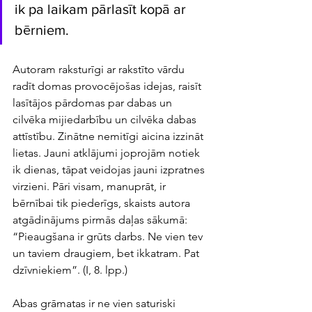
ik pa laikam pārlasīt kopā ar 
bērniem.
Autoram raksturīgi ar rakstīto vārdu 
radīt domas provocējošas idejas, raisīt 
lasītājos pārdomas par dabas un 
cilvēka mijiedarbību un cilvēka dabas 
attīstību. Zinātne nemitīgi aicina izzināt 
lietas. Jauni atklājumi joprojām notiek 
ik dienas, tāpat veidojas jauni izpratnes 
virzieni. Pāri visam, manuprāt, ir 
bērnībai tik piederīgs, skaists autora 
atgādinājums pirmās daļas sākumā: 
“Pieaugšana ir grūts darbs. Ne vien tev 
un taviem draugiem, bet ikkatram. Pat 
dzīvniekiem”. (I, 8. lpp.)
Abas grāmatas ir ne vien saturiski 