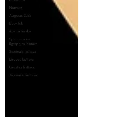
Numurs
Augusts 2025
BookTok
Austra iesaka
Specnumurs:
Ilgtspējas lasītava
Sezonālā lasītava
Eiropas lasītava
Gruzīnu lasītava
Jaunumu lasītava