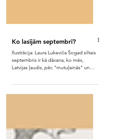
Ko lasījām septembrī?
Ilustrācija: Laura Lukeviča Šogad siltais
septembris ir kā dāvana, ko mēs,
Latvijas ļaudis, pēc "mutuļainās" un
lietainās vasaras bijām...