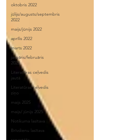
oktobris 2022
jūlijs/augusts/septembris
2022
maijs/jūnijs 2022
aprīlis 2022
marts 2022
janvāris/februāris
2022
Literatūras ceļvedis
jautā
Literatūras ceļvedis
ziņo
maijs 2025
maijs/ jūnijs 2025
Notikuma lasītava
Brīvdienu lasītava
reportāža