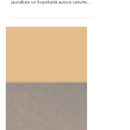
noteikta dzīvesveida
Cilvēks bez noteikta dzīvesveida vai
konkrēti vīrietis? Ilmāra Šlāpina
jaunākais un kopskaitā autora ceturtais
dzejas krājums visai skaidri pasniedz
gan plašās, gan iekšējās pasaules
notikumus un novērojumus no ļoti
konkrēta skatupunkta. Kā lasītājs
sapratu atziņām bagātā prāta īpašnieku
kā 21. gadsimta kosmopolītu, kura
iekšējā pasaule ir lielāka par ārišķībām,
kuras tik daudz dzejas darbos ir
apskatītas. Tomēr atvērts paliek
jautājums, cik daudz dzejoļos ir paša
autora, nev