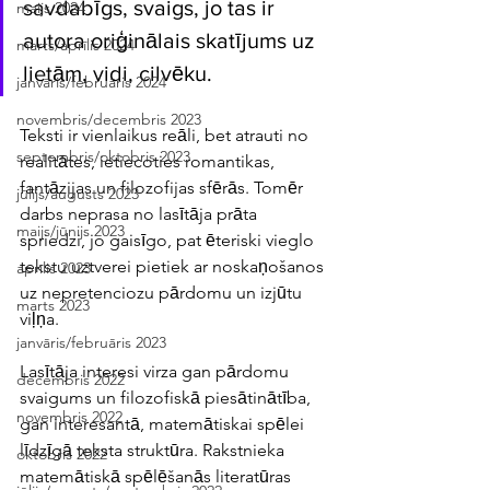
savdabīgs, svaigs, jo tas ir 
maijs 2024
autora oriģinālais skatījums uz 
marts/aprīlis 2024
lietām, vidi, cilvēku. 
janvāris/februāris 2024
novembris/decembris 2023
Teksti ir vienlaikus reāli, bet atrauti no 
septembris/oktobris 2023
realitātes, ietiecoties romantikas, 
fantāzijas un filozofijas sfērās. Tomēr 
jūlijs/augusts 2023
darbs neprasa no lasītāja prāta 
maijs/jūnijs 2023
spriedzi, jo gaisīgo, pat ēteriski vieglo 
tekstu uztverei pietiek ar noskaņošanos 
aprīlis 2023
uz nepretenciozu pārdomu un izjūtu 
marts 2023
viļņa.
janvāris/februāris 2023
Lasītāja interesi virza gan pārdomu 
decembris 2022
svaigums un filozofiskā piesātinātība, 
novembris 2022
gan interesantā, matemātiskai spēlei 
līdzīgā teksta struktūra. Rakstnieka 
oktobris 2022
matemātiskā spēlēšanās literatūras 