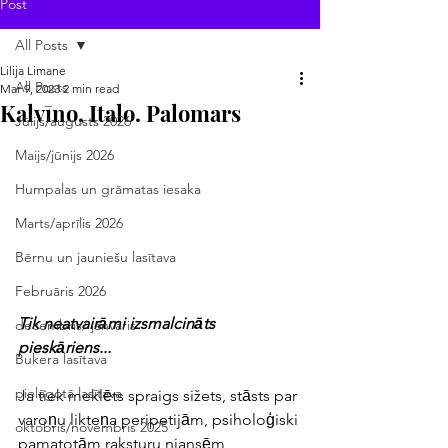
Post
All Posts
Lilija Limane
All Posts
Mar 9, 2023
2 min read
Kalvīno, Italo. Palomars
Jūlijs/augusts 2026
Maijs/jūnijs 2026
Humpalas un grāmatas iesaka
Marts/aprīlis 2026
Bērnu un jauniešu lasītava
Februāris 2026
Tik neatvairāmi izsmalcināts 
decembris/ janvāris
pieskāriens...
Bukera lasītava
pielāgotā lasītava
Ja tiek meklēts spraigs sižets, stāsts par 
varoņu likteņa peripetijām, psiholoģiski 
oktobris/novembris 2025
pamatotām raksturu niansēm, 