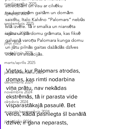
medijpratība 2025
attiecībām un visu ar cilvēku 
trauksmainām gaitām un domām 
ilgtspēja 2025
saistītu, Italo Kalvīno “Palomars” nebūs 
septembris 2025
īstā izvēle. Tā ir smalka un niansēta 
izjūtu un pārdomu grāmata, kas fiksē 
augusts 2025
galvenā varoņa Palomara kunga domu 
jūlijs 2025
un jūtu pilnās gaitas dažādās dzīves 
maijs/jūnijs 2025
vidēs un situācijās. 
marts/aprīlis 2025
Vietas, kur Palomars atrodas, 
janvāris/februāris 2025
domas, kas rimti nodarbina 
decembris 2024
viņa prātu, nav nekādas 
novembris 2024
ekstrēmās, tā ir parasta vide 
oktobris 2024
visparastākajā pasaulē. Bet 
augusts/septembris 2024
veids, kādā pasniegta šī banālā 
jūnijs/jūlijs 2024
dzīve, ir gana neparasts, 