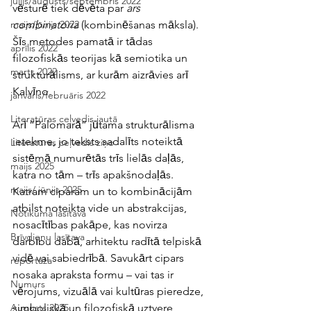
jūlijs/augusts/septembris 2022
vēsturē tiek dēvēta par 
ars 
combinatoria
 (kombinēšanas māksla). 
maijs/jūnijs 2022
Šīs metodes pamatā ir tādas 
aprīlis 2022
filozofiskās teorijas kā semiotika un 
marts 2022
strukturālisms, ar kurām aizrāvies arī 
Kalvīno. 
janvāris/februāris 2022
Literatūras ceļvedis jautā
Arī “Palomarā” jūtama strukturālisma 
ietekme, jo teksts sadalīts noteiktā 
Literatūras ceļvedis ziņo
sistēmā numurētās trīs lielās daļās, 
maijs 2025
katra no tām – trīs apakšnodaļās. 
maijs/ jūnijs 2025
Katram ciparam un to kombinācijām 
atbilst noteikta vide un abstrakcijas, 
Notikuma lasītava
nosacītības pakāpe, kas novirza 
Brīvdienu lasītava
darbību dabā, arhitektu radītā telpiskā 
vidē vai sabiedrībā. Savukārt cipars 
reportāža
nosaka apraksta formu – vai tas ir 
Numurs
vērojums, vizuālā vai kultūras pieredze, 
simboliskā un filozofiskā uztvere, 
Augusts 2025