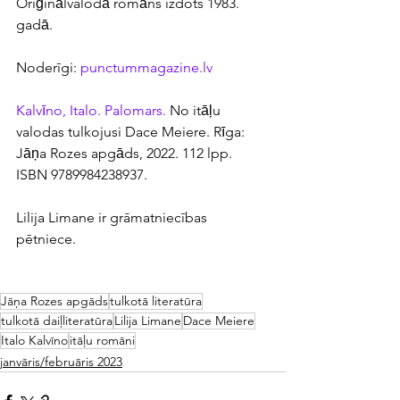
Oriģinālvalodā romāns izdots 1983. 
gadā.
Noderīgi: 
punctummagazine.lv
Kalvīno, Italo. Palomars. 
No itāļu 
valodas tulkojusi Dace Meiere. Rīga: 
Jāņa Rozes apgāds, 2022. 112 lpp. 
ISBN 9789984238937.
Lilija Limane ir grāmatniecības 
pētniece.
Jāņa Rozes apgāds
tulkotā literatūra
tulkotā daiļliteratūra
Lilija Limane
Dace Meiere
Italo Kalvīno
itāļu romāni
janvāris/februāris 2023