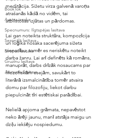
meditācija. Sižetu virza galvenā varoņa 
BookTok
atrašanās kādā no vidēm, tai 
Austra iesaka
atbilstošas izjūtas un pārdomas. 
Specnumurs: Ilgtspējas lasītava
Lai gan noteikta struktūra, kompozīcija 
Sezonālā lasītava
un loģika nosaka sacerējuma sižeta 
vienotību, tomēr es neriskētu noteikt 
Eiropas lasītava
darba žanru. Lai arī definēts kā romāns, 
Gruzīnu lasītava
manuprāt, darbs drīzāk nosaucams par 
Jaunumu lasītava
filozofiskām esejām, savukārt to 
literārā izsmalcinātība tomēr atvaira 
domu par filozofiju, liekot darbu 
piepulcināt tīri estētiskai parādībai.
Nelielā apjoma grāmata, nepavēstot 
neko ārēji jaunu, manī atstāja maigu un 
dziļu iekšēju nospiedumu.