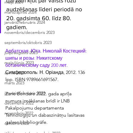
dārzam kļūt par valsts rožu 
maijs 2024
audzēšanas līderi periodā no 
marts/aprīlis 2024
20. gadsimta 60. līdz 80. 
janvāris/februāris 2024
gadiem.
novembris/decembris 2023
septembris/oktobris 2023
Арбатская, Юта. Николай Костецкий: 
jūlijs/augusts 2023
шипы и розы: Никитскому 
maijs/jūnijs 2023
ботаническому саду 200 лет.
Симферополь: Н. Оріанда, 2012. 136 
aprīlis 2023
lpp. ISBN 9789661691567.
marts 2023
janvāris/februāris 2023
Zane Bondare 2022. gada aprīļa 
numura iznākšanas brīdī ir LNB 
decembris 2022
Pakalpojumu departamenta 
novembris 2022
Tehnoloģiju un dabaszinātņu lasītavas 
galvenā bibliogrāfe.
oktobris 2022