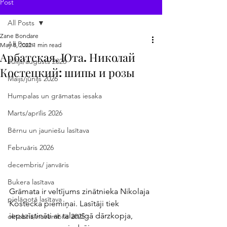
Post
All Posts
Zane Bondare
All Posts
May 8, 2022
1 min read
Арбатская, Юта. Николай
Jūlijs/augusts 2026
Костецкий: шипы и розы
Maijs/jūnijs 2026
Humpalas un grāmatas iesaka
Marts/aprīlis 2026
Bērnu un jauniešu lasītava
Februāris 2026
decembris/ janvāris
Bukera lasītava
Grāmata ir veltījums zinātnieka Nikolaja 
pielāgotā lasītava
Kostecka piemiņai. Lasītāji tiek 
iepazīstināti ar talantīgā dārzkopja, 
oktobris/novembris 2025