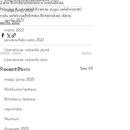
jūlijs/augusts/septembris 2022
Zane Bondare
literatūra svešvalodā
Nikolajs Kosteckis
Ukrainas augu selekcionāri
maijs/jūnijs 2022
rožu selekcija
Ņikitska Botāniskais dārzs
aprīlis 2022
aprīlis 2022
marts 2022
janvāris/februāris 2022
Literatūras ceļvedis jautā
Literatūras ceļvedis ziņo
See All
Recent Posts
maijs 2025
maijs/ jūnijs 2025
Notikuma lasītava
Brīvdienu lasītava
reportāža
Numurs
Augusts 2025