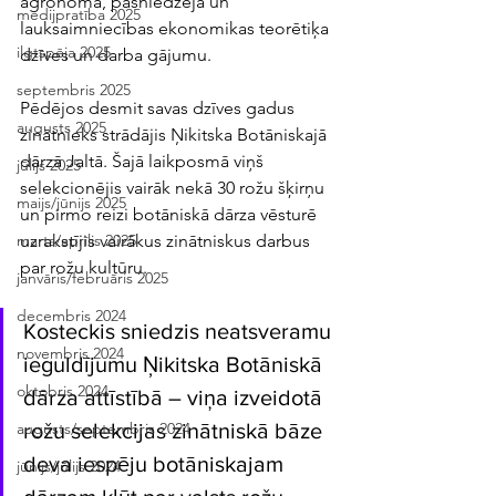
agronoma, pasniedzēja un 
medijpratība 2025
lauksaimniecības ekonomikas teorētiķa 
ilgtspēja 2025
dzīves un darba gājumu. 
septembris 2025
Pēdējos desmit savas dzīves gadus 
augusts 2025
zinātnieks strādājis Ņikitska Botāniskajā 
dārzā Jaltā. Šajā laikposmā viņš 
jūlijs 2025
selekcionējis vairāk nekā 30 rožu šķirņu 
maijs/jūnijs 2025
un pirmo reizi botāniskā dārza vēsturē 
uzrakstījis vairākus zinātniskus darbus 
marts/aprīlis 2025
par rožu kultūru. 
janvāris/februāris 2025
decembris 2024
Kosteckis sniedzis neatsveramu 
novembris 2024
ieguldījumu Ņikitska Botāniskā 
oktobris 2024
dārza attīstībā – viņa izveidotā 
rožu selekcijas zinātniskā bāze 
augusts/septembris 2024
deva iespēju botāniskajam 
jūnijs/jūlijs 2024