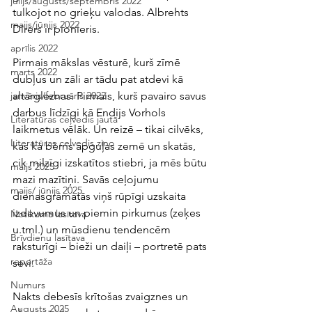
jūlijs/augusts/septembris 2022
tulkojot no grieķu valodas. Albrehts 
maijs/jūnijs 2022
Dīrers ir pionieris.
aprīlis 2022
Pirmais mākslas vēsturē, kurš zīmē 
marts 2022
dubļus un zāli ar tādu pat atdevi kā 
altārgleznas. Pirmais, kurš pavairo savus 
janvāris/februāris 2022
darbus līdzīgi kā Endijs Vorhols 
Literatūras ceļvedis jautā
laikmetus vēlāk. Un reizē – tikai cilvēks, 
Literatūras ceļvedis ziņo
kas kā bērns apguļas zemē un skatās, 
cik milzīgi izskatītos stiebri, ja mēs būtu 
maijs 2025
mazi mazītiņi. Savās ceļojumu 
maijs/ jūnijs 2025
dienasgrāmatās viņš rūpīgi uzskaita 
izdevumus un piemin pirkumus (zeķes 
Notikuma lasītava
u.tml.) un mūsdienu tendencēm 
Brīvdienu lasītava
raksturīgi – bieži un daiļi – portretē pats 
reportāža
sevi.
Numurs
Nakts debesīs krītošas zvaigznes un 
Augusts 2025