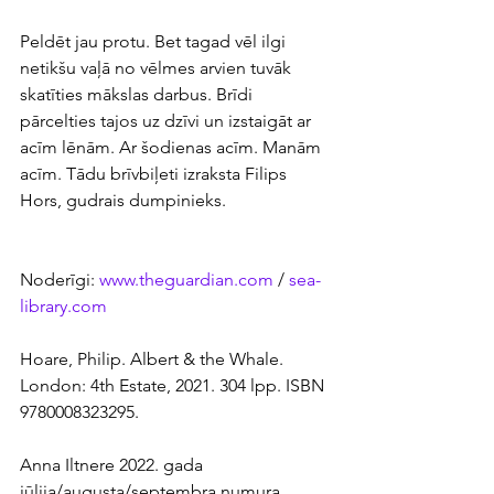
Peldēt jau protu. Bet tagad vēl ilgi 
netikšu vaļā no vēlmes arvien tuvāk 
skatīties mākslas darbus. Brīdi 
pārcelties tajos uz dzīvi un izstaigāt ar 
acīm lēnām. Ar šodienas acīm. Manām 
acīm. Tādu brīvbiļeti izraksta Filips 
Hors, gudrais dumpinieks.
Noderīgi: 
www.theguardian.com
 / 
sea-
library.com
Hoare, Philip. Albert & the Whale. 
London: 4th Estate, 2021. 304 lpp. ISBN 
9780008323295.
Anna Iltnere 2022. gada 
jūlija/augusta/septembra numura 