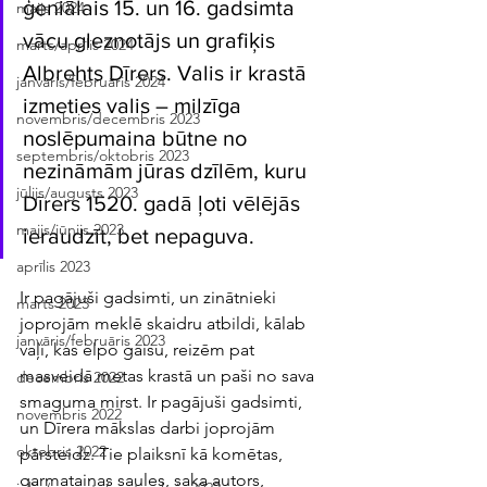
ģeniālais 15. un 16. gadsimta 
maijs 2024
vācu gleznotājs un grafiķis 
marts/aprīlis 2024
Albrehts Dīrers. Valis ir krastā 
janvāris/februāris 2024
izmeties valis – milzīga 
novembris/decembris 2023
noslēpumaina būtne no 
septembris/oktobris 2023
nezināmām jūras dzīlēm, kuru 
jūlijs/augusts 2023
Dīrers 1520. gadā ļoti vēlējās 
maijs/jūnijs 2023
ieraudzīt, bet nepaguva. 
aprīlis 2023
Ir pagājuši gadsimti, un zinātnieki 
marts 2023
joprojām meklē skaidru atbildi, kālab 
janvāris/februāris 2023
vaļi, kas elpo gaisu, reizēm pat 
masveidā metas krastā un paši no sava 
decembris 2022
smaguma mirst. Ir pagājuši gadsimti, 
novembris 2022
un Dīrera mākslas darbi joprojām 
oktobris 2022
pārsteidz. Tie plaiksnī kā komētas, 
garmatainas saules, saka autors, 