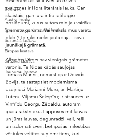
ekscentriskas skatuves un dzīves 
zvaigznes ir Hora literārais lauks. Gan 
BookTok
skaistais, gan jūra ir tie ietilpīgie 
Austra iesaka
noslēpumi, kurus autors min jau vairāku 
grāmatu garumā. Vai māksla mūs varētu 
Specnumurs: Ilgtspējas lasītava
glābt? To rakstnieks jautā šajā – savā 
Sezonālā lasītava
jaunākajā grāmatā.
Eiropas lasītava
Albrehts Dīrers nav vienīgais grāmatas 
Gruzīnu lasītava
varonis. Te Nidas kāpās sauļojas 
Jaunumu lasītava
Tomass Manns, nemirstīgs ir Deivids 
Bovijs, te sastapsiet modernisma 
dzejnieci Marianni Mūru, arī Mārtiņu
Luteru, Viljamu Šekspīru; ir atsauces uz 
Vinfrīdu Georgu Zēbaldu, autoram 
īpašu rakstnieku. Lappusēs mīt lauvas 
un jūras lauvas, degunradži, vaļi, reāli 
un izdomāti zvēri, bet īpašas mīlestības 
vēstules veltītas suņiem: tiem, kuri 