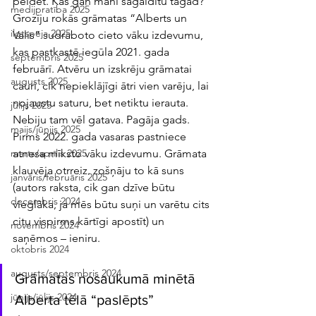
peldēt. Kas gan mani sagaidītu tagad? 
medijpratība 2025
Grozīju rokās grāmatas “Alberts un 
ilgtspēja 2025
Valis” sudraboto cieto vāku izdevumu, 
kas pastkastē iegūla 2021. gada 
septembris 2025
februārī. Atvēru un izskrēju grāmatai 
augusts 2025
cauri, cik nepieklājīgi ātri vien varēju, lai 
nojaustu saturu, bet netiktu ierauta. 
jūlijs 2025
Nebiju tam vēl gatava. Pagāja gads. 
maijs/jūnijs 2025
Pirms 2022. gada vasaras pastniece 
atnesa mīksto vāku izdevumu. Grāmata 
marts/aprīlis 2025
klauvēja otrreiz. zošņāju to kā suns 
janvāris/februāris 2025
(autors raksta, cik gan dzīve būtu 
decembris 2024
vieglāka, ja mēs būtu suņi un varētu cits 
citu vispirms kārtīgi apostīt) un 
novembris 2024
saņēmos – ieniru.
oktobris 2024
augusts/septembris 2024
Grāmatas nosaukumā minētā 
jūnijs/jūlijs 2024
Alberta tēlā “paslēpts” 