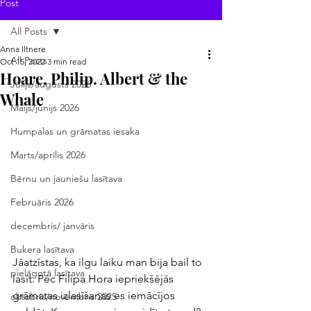
Post
All Posts
Anna Iltnere
All Posts
Oct 15, 2022
3 min read
Hoare, Philip. Albert & the
Jūlijs/augusts 2026
Whale
Maijs/jūnijs 2026
Humpalas un grāmatas iesaka
Marts/aprīlis 2026
Bērnu un jauniešu lasītava
Februāris 2026
decembris/ janvāris
Bukera lasītava
Jāatzīstas, ka ilgu laiku man bija bail to 
pielāgotā lasītava
lasīt. Pēc Filipa Hora iepriekšējās 
grāmatas izlasīšanas es iemācījos 
oktobris/novembris 2025