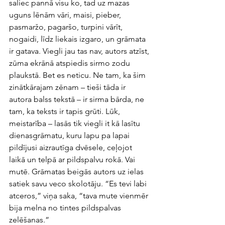
saliec pannā visu ko, tad uz mazas 
uguns lēnām vāri, maisi, pieber, 
pasmaržo, pagaršo, turpini vārīt, 
nogaidi, līdz liekais izgaro, un grāmata 
ir gatava. Viegli jau tas nav, autors atzīst, 
zūma ekrānā atspiedis sirmo zodu 
plaukstā. Bet es neticu. Ne tam, ka šim 
zinātkārajam zēnam – tieši tāda ir 
autora balss tekstā – ir sirma bārda, ne 
tam, ka teksts ir tapis grūti. Lūk, 
meistarība – lasās tik viegli it kā lasītu 
dienasgrāmatu, kuru lapu pa lapai 
pildījusi aizrautīga dvēsele, ceļojot 
laikā un telpā ar pildspalvu rokā. Vai 
mutē. Grāmatas beigās autors uz ielas 
satiek savu veco skolotāju. “Es tevi labi 
atceros,” viņa saka, “tava mute vienmēr 
bija melna no tintes pildspalvas 
zelēšanas.”