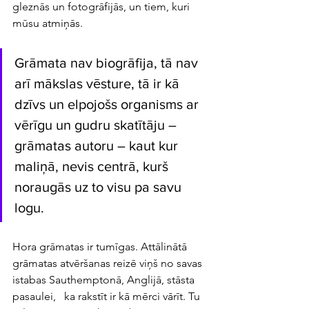
gleznās un fotogrāfijās, un tiem, kuri 
mūsu atmiņās. 
Grāmata nav biogrāfija, tā nav 
arī mākslas vēsture, tā ir kā 
dzīvs un elpojošs organisms ar 
vērīgu un gudru skatītāju – 
grāmatas autoru – kaut kur 
maliņā, nevis centrā, kurš 
noraugās uz to visu pa savu 
logu.
Hora grāmatas ir tumīgas. Attālinātā 
grāmatas atvēršanas reizē viņš no savas 
istabas Sauthemptonā, Anglijā, stāsta 
pasaulei,   ka rakstīt ir kā mērci vārīt. Tu 