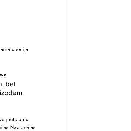
āmatu sērijā 
es 
, bet 
izodēm, 
īvu jautājumu 
vijas Nacionālās 