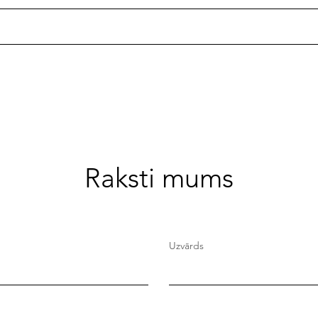
Manteifels, Gustavs fon.
🎧 Z
Inflantijas kņaziste 17. un 18.
Vidz
gadsimtā
bibl
Raksti mums
Uzvārds