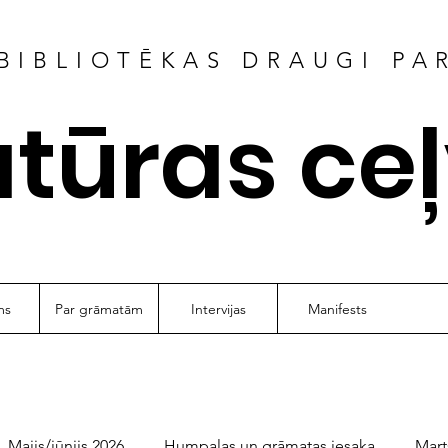
BIBLIOTĒKAS DRAUGI PA
atūras ce
ms
Par grāmatām
Intervijas
Manifests
Maijs/jūnijs 2026
Humpalas un grāmatas iesaka
Mart