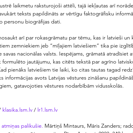
ustrē laikmetu raksturojoši attēli, tajā iekļautas arī norād
vukārt teksts papildināts ar vērtīgu faktogrāfisku informā
o personu biogrāfijas dati.
saukt arī par rokasgrāmatu par tēmu, kas ir latvieši un k
iem zemniekiem jeb “mīļajiem latviešiem” tika pie izglītīb
e savas nacionālas valsts. Iespējams, grāmatā atradīsiet atb
formulēto jautājumu, kas citēts tekstā par agrīno latvis
d pienāks latviešiem tie laiki, ko citas tautas tagad red
ks informācijas avots Latvijas vēstures zināšanu papildinā
giem, gatavojoties vēstures nodarbībām vidusskolās.
/ 
klasika.lsm.lv
 /
 lr1.lsm.lv
 atmiņas palikušie. 
Mārtiņš Mintaurs, Māris Zanders; rado