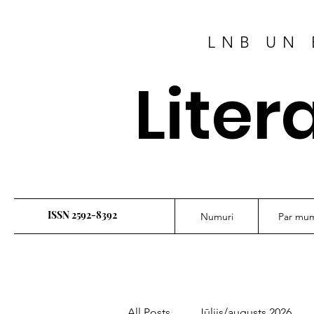
LNB UN 
Liter
ISSN 2592-8392
Numuri
Par mu
All Posts
Jūlijs/augusts 2026