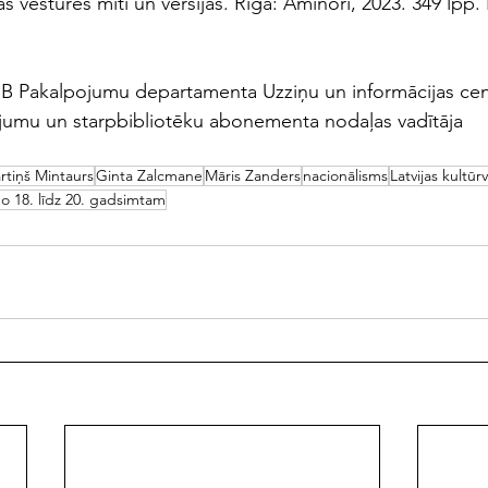
as vēstures mīti un versijas. Rīga: Aminori, 2023. 349 lpp.
NB Pakalpojumu departamenta Uzziņu un informācijas cen
ojumu un starpbibliotēku abonementa nodaļas vadītāja
rtiņš Mintaurs
Ginta Zalcmane
Māris Zanders
nacionālisms
Latvijas kultūr
no 18. līdz 20. gadsimtam