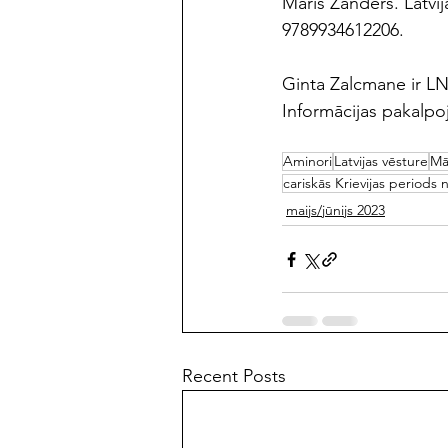
Māris Zanders. Latvij
9789934612206.
Ginta Zalcmane ir L
Informācijas pakalp
Aminori
Latvijas vēsture
Mā
cariskās Krievijas periods 
maijs/jūnijs 2023
Recent Posts