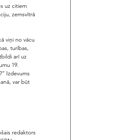
es uz citiem 
ciju, zemsvītrā 
ā viņi no vācu 
as, turības, 
ildi arī uz 
kumu 19. 
z?” Izdevums 
šanā, var būt 
šais redaktors 