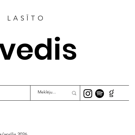
R LASĪTO
ļvedis
s/aprīlis 2026