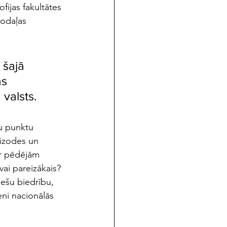
fijas fakultātes 
nodaļas 
 šajā 
s 
valsts. 
u punktu 
izodes un 
ar pēdējām 
vai pareizākais? 
iešu biedrību, 
ni nacionālās 