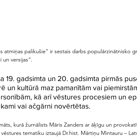
s atmiņas palikušie” ir sestais darbs populārzinātnisko gr
i un versijas”.
ta 19. gadsimta un 20. gadsimta pirmās pus
urē un kultūrā maz pamanītām vai piemirstām
rsonībām, kā arī vēstures procesiem un ep
ekami vai ačgārni novērtētas.
māts, kurā žurnālists Māris Zanders ar āķīgu un provokat
s vēstures tematiku iztaujā Dr.hist. Mārtiņu Mintauru – Lat