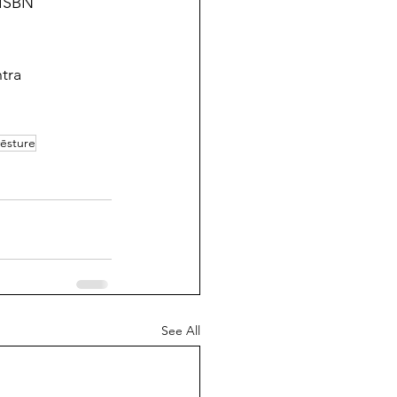
 ISBN 
tra 
vēsture
See All