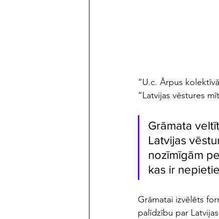
maijs/jūnijs 2023
“U.c. Ārpus kolektīvā
“Latvijas vēstures mīt
Grāmata veltī
Latvijas vēst
nozīmīgām pe
kas ir nepieti
Grāmatai izvēlēts for
palīdzību par Latvija