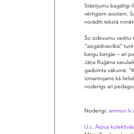
Stāstījumu bagātīgi il
vērtīgiem avotiem. Sa
norādīti tekstā minēt
Šo izdevumu varētu no
“aizgādniecībā” turēt
beigu beigās – arī pi
Jāņa Ruģēna savulaik 
gadsimta sākumā: “Ka
izmantojams kā lielis
noderīgs arī pedago
Noderīgi: 
aminori.lv
 
U.c. Ārpus kolektīvās