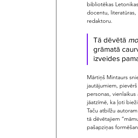
bibliotēkas Letonikas
docentu, literatūras
redaktoru.
Tā dēvētā 
mo
grāmatā caurv
izveides pamat
Mārtiņš Mintaurs sni
jautājumiem, pievērš
personas, vienlaikus
jāatzīmē, ka ļoti biež
Taču atbilžu autoram 
tā dēvētajiem “māmuļ
pašapziņas formēšanā