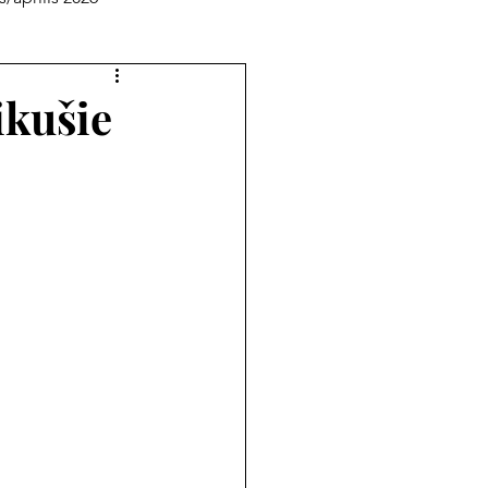
pielāgotā lasītava
ikušie
augusts 2025
jūlijs 2025
novembris 2024
rīlis 2024
ijs/augusts 2023