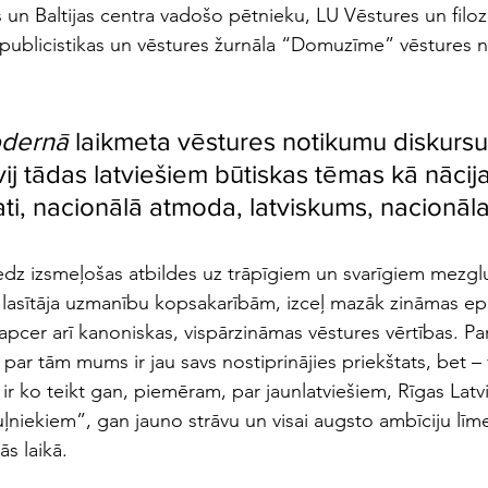
 un Baltijas centra vadošo pētnieku, LU Vēstures un filozo
, publicistikas un vēstures žurnāla “Domuzīme” vēstures 
dernā
 laikmeta vēstures notikumu diskursu
ij tādas latviešiem būtiskas tēmas kā nācija
i, nacionālā atmoda, latviskums, nacionāla 
edz izsmeļošas atbildes uz trāpīgiem un svarīgiem mezgl
 lasītāja uzmanību kopsakarībām, izceļ mazāk zināmas ep
 apcer arī kanoniskas, vispārzināmas vēstures vērtības. P
i par tām mums ir jau savs nostiprinājies priekštats, bet – 
ir ko teikt gan, piemēram, par jaunlatviešiem, Rīgas Latv
niekiem”, gan jauno strāvu un visai augsto ambīciju līme
s laikā.