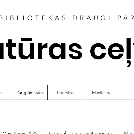
BIBLIOTĒKAS DRAUGI PA
atūras ce
ms
Par grāmatām
Intervijas
Manifests
Maijs/jūnijs 2026
Humpalas un grāmatas iesaka
Mart