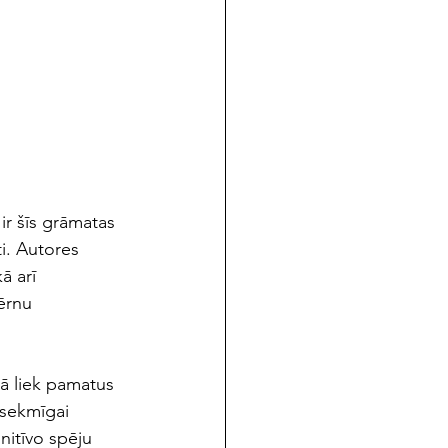
r šīs grāmatas 
ti. Autores 
ā arī 
ērnu 
tā liek pamatus 
 sekmīgai 
gnitīvo spēju 