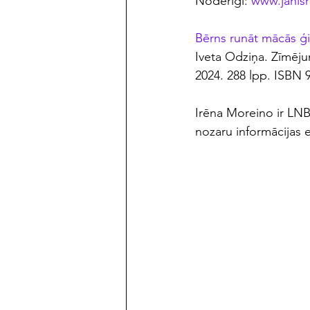
Noderīgi: 
www.janisr
Bērns runāt mācās ģ
Iveta Odziņa. Zīmējum
2024. 288 lpp. ISBN 
Irēna Moreino ir LNB
nozaru informācijas 