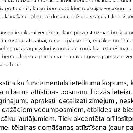
a runas-redzes un runas-dzirdes koncentrēšanās uz runātā
is pret acīm”, kā arī bērna atbildes reakcijas vecākiem: a
, lalināšanu, zilbju veidošanu, dažādu skaņu atdarināšan
nsēti ieteikumi vecākiem, kam pievērst uzmanību šajā un
 kustību attīstībai, runas izpausmēm, mūzikas un ritma 
spēlēs, pastāvīgai valodas un žestu kontakta uzturēšanai 
r bērnu. Jebkurā gadījumā – runas apguves pamatā ir ve
adarbība.
stīta kā fundamentāls ieteikumu kopums, 
ram bērna attīstības posmam. Līdzās ieteik
grinājumu apraksti, detalizēti zīmējumi, nes
i dažādiem vecumposmiem, atbildes uz bie
cāku jautājumiem. Tiek akcentēta arī lasīt
e, tēlainas domāšanas attīstīšana (caur p