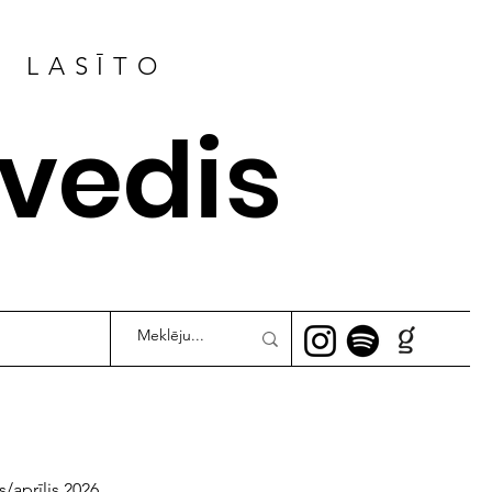
R LASĪTO
ļvedis
s/aprīlis 2026