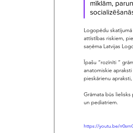
mīklām, parun
socializēšanā
Logopēdu skatījumā s
attīstības riskiem, 
saņēma Latvijas Log
Īpašu “rozīnīti ” grām
anatomiskie apraksti 
pieskārienu apraksti, 
Grāmata būs lielisks
un pediatriem.
https://youtu.be/rr0s