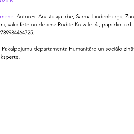
oze.lv
imenē.
 Autores: Anastasija Irbe, Sarma Lindenberga, Za
i, vāka foto un dizains: Rudīte Kravale. 4., papildin. izd.
9789984464725.
 Pakalpojumu departamenta Humanitāro un sociālo zinātņ
eksperte.