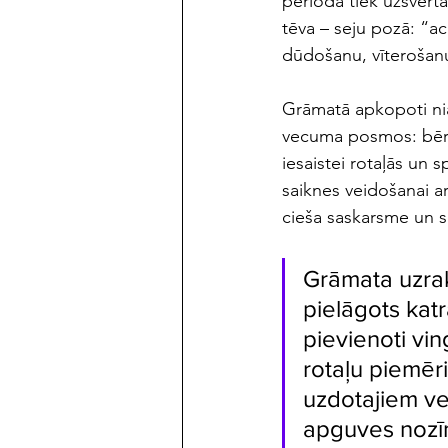
periodā tiek uzsvērt
tēva – seju pozā: “ac
dūdošanu, vīterošanu
Grāmatā apkopoti nia
vecuma posmos: bērna
iesaistei rotaļās un 
saiknes veidošanai a
cieša saskarsme un s
Grāmata uzrak
pielāgots kat
pievienoti vin
rotaļu piemēr
uzdotajiem ve
apguves nozīm