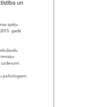
īstība un 
unas spēju 
 2015. gadā 
muskuļaudu 
ritmisko 
as uzdevumi. 
u psihologiem 