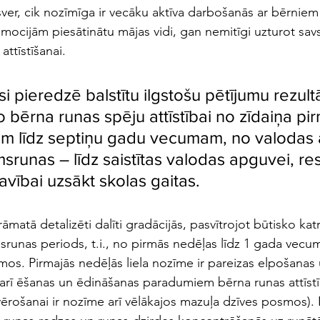
sver, cik nozīmīga ir vecāku aktīva darbošanās ar bērniem
mocijām piesātinātu mājas vidi, gan nemitīgi uzturot sav
attīstīšanai.
 pieredzē balstītu ilgstošu pētījumu rezultā
 bērna runas spēju attīstībai no zīdaiņa pi
ām līdz septiņu gadu vecumam, no valodas
runas – līdz saistītas valodas apguvei, res
avībai uzsākt skolas gaitas.
matā detalizēti dalīti gradācijās, pasvītrojot būtisko katr
srunas periods, t.i., no pirmās nedēļas līdz 1 gada vecu
os. Pirmajās nedēļās liela nozīme ir pareizas elpošanas 
ā arī ēšanas un ēdināšanas paradumiem bērna runas attīstī
rošanai ir nozīme arī vēlākajos mazuļa dzīves posmos). 