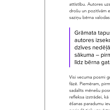
attīstību. Autores uz
drošu un pozitīvām e
saziņu bērna valodas 
Grāmata tapusi
autores izseko
dzīves nedēļ
sākuma – pirms
līdz bērna gat
Visi vecuma posmi grā
fāzē. Piemēram, pirm
sadalīts mēnešu posm
refleksa izstrādei, k
ēšanas paradumu ievē