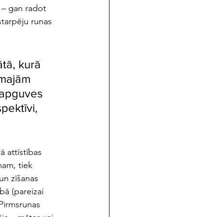
 – gan radot 
starpēju runas 
tā, kurā 
rmajām 
 apguves 
pektīvi, 
ā attīstības 
mam, tiek 
un zīšanas 
bā (pareizai 
Pirmsrunas 