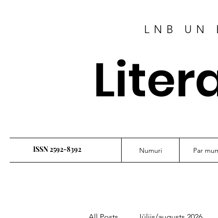
LNB UN 
Liter
ISSN 2592-8392
Numuri
Par mu
All Posts
Jūlijs/augusts 2026