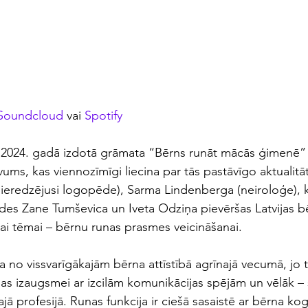
Soundcloud
 vai 
Spotify
2024. gadā izdotā grāmata “Bērns runāt mācās ģimenē” i
evums, kas viennozīmīgi liecina par tās pastāvīgo aktualitā
 pieredzējusi logopēde), Sarma Lindenberga (neiroloģe), k
des Zane Tumševica un Iveta Odziņa pievēršas Latvijas b
tai tēmai – bērnu runas prasmes veicināšanai.
na no vissvarīgākajām bērna attīstībā agrīnajā vecumā, jo 
bas izaugsmei ar izcilām komunikācijas spējām un vēlāk –
tajā profesijā. Runas funkcija ir ciešā sasaistē ar bērna ko