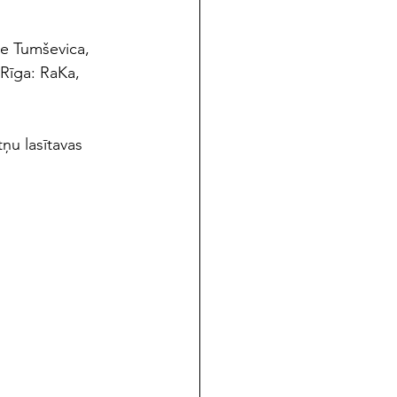
ne Tumševica, 
 Rīga: RaKa, 
u lasītavas 