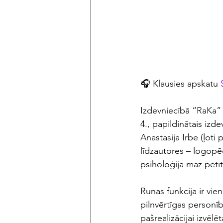
maijs/jūnijs 2023
🎧 Klausies apskatu 
Izdevniecībā “RaKa” 
4., papildinātais izd
Anastasija Irbe (ļoti
līdzautores – logopē
psiholoģijā maz pētī
Runas funkcija ir vie
pilnvērtīgas personī
pašrealizācijai izvēlē