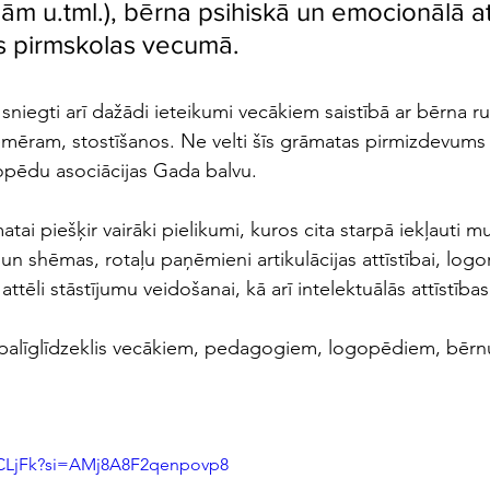
ām u.tml.), bērna psihiskā un emocionālā att
s pirmskolas vecumā.
niegti arī dažādi ieteikumi vecākiem saistībā ar bērna r
piemēram, stostīšanos. Ne velti šīs grāmatas pirmizdevums
opēdu asociācijas Gada balvu.
atai piešķir vairāki pielikumi, kuros cita starpā iekļauti 
un shēmas, rotaļu paņēmieni artikulācijas attīstībai, logo
attēli stāstījumu veidošanai, kā arī intelektuālās attīstīb
 palīglīdzeklis vecākiem, pedagogiem, logopēdiem, bērn
rnCLjFk?si=AMj8A8F2qenpovp8