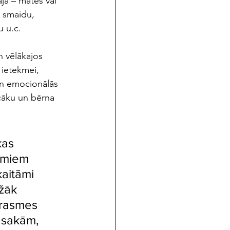
ja – mātes vai 
r smaidu, 
u u.c.
 vēlākajos 
ietekmei, 
un emocionālās 
cāku un bērna 
kas 
umiem 
kaitāmi 
žāk 
prasmes 
asakām, 