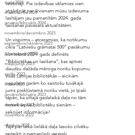
maijs 2024
veidotāji. Pie izdevības vēlamies vien 
atgādināt par ikvienam mūsu izdevuma 
marts/aprīlis 2024
lasītājam jau pamanītām 2024. gada 
janvāris/februāris 2024
lasīšanas pavasara aktualitātēm. 
novembris/decembris 2023
Un vispirms – atceramies, ka notikumu 
septembris/oktobris 2023
cikla “Latviešu grāmatai 500” pasākumu 
jūlijs/augusts 2023
kontekstā 2024. gads definēts 
“Bibliotēkas un lasīšana”, kas aptver 
maijs/jūnijs 2023
daudzu dažāda mēroga norišu kopumu 
aprīlis 2023
visās Latvijas bibliotēkās – aicinām 
nepalaist garām ko saistošu tuvākajā 
marts 2023
jums piekļūstamā norišu vietā, jo īpaši 
janvāris/februāris 2023
tāpēc, ka siltajā gadalaikā daļa no tām 
notiek ārpus bibliotēku sienām – 
decembris 2022
sekojiet informācijai! 
novembris 2022
oktobris 2022
Tajā pat laikā lielākā daļa lasošo cilvēku 
noteikti ir pamanījuši vai paši 