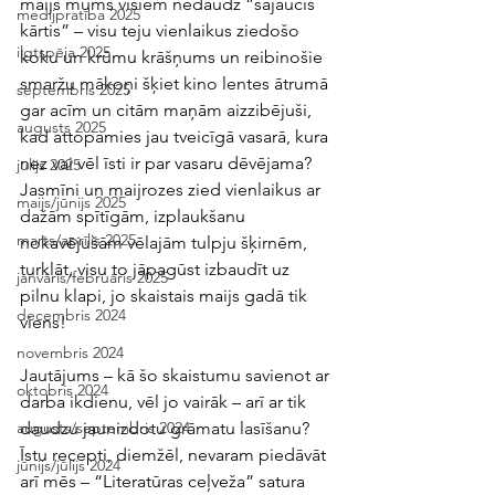
maijs mums visiem nedaudz “sajaucis 
medijpratība 2025
kārtis” – visu teju vienlaikus ziedošo 
ilgtspēja 2025
koku un krūmu krāšņums un reibinošie 
smaržu mākoņi šķiet kino lentes ātrumā 
septembris 2025
gar acīm un citām maņām aizzibējuši, 
augusts 2025
kad attopamies jau tveicīgā vasarā, kura 
nez vai vēl īsti ir par vasaru dēvējama? 
jūlijs 2025
Jasmīni un maijrozes zied vienlaikus ar 
maijs/jūnijs 2025
dažām spītīgām, izplaukšanu 
marts/aprīlis 2025
nokavējušām vēlajām tulpju šķirnēm, 
turklāt, visu to jāpagūst izbaudīt uz 
janvāris/februāris 2025
pilnu klapi, jo skaistais maijs gadā tik 
decembris 2024
viens! 
novembris 2024
Jautājums – kā šo skaistumu savienot ar 
oktobris 2024
darba ikdienu, vēl jo vairāk – arī ar tik 
daudzu jaunizdotu grāmatu lasīšanu? 
augusts/septembris 2024
Īstu recepti, diemžēl, nevaram piedāvāt 
jūnijs/jūlijs 2024
arī mēs – “Literatūras ceļveža” satura 