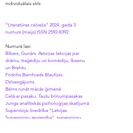
individuālais stils
"Literatūras ceļveža" 2024. gada 3. 
numurs (maijs) ISSN 2592-8392
Numurā lasi:
Bībers, Gunārs. Astoņas lekcijas par 
drāmu, traģēdiju un komēdiju, Ibsenu 
un Brehtu
Frīdrihs Bernhrads Blaufūss. 
Dzīvesgājums
Bērns runāt mācās ģimenē
Ceļā ar pasaku. Tautu brīnumpasakas 
Junga analītiskās psiholoģijas skatījumā
Supervīzija: biedrība "Latvijas 
Supervizoru apvienība", supervizoru 
pieredzes stāsti
Peldekse, Ingrīda. Grafiķes Dzidras 