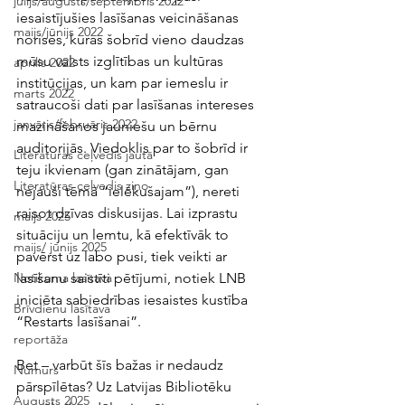
jūlijs/augusts/septembris 2022
iesaistījušies lasīšanas veicināšanas 
maijs/jūnijs 2022
norisēs, kuras šobrīd vieno daudzas 
mūsu valsts izglītības un kultūras 
aprīlis 2022
institūcijas, un kam par iemeslu ir 
marts 2022
satraucoši dati par lasīšanas intereses 
janvāris/februāris 2022
mazināšanos jauniešu un bērnu 
auditorijās. Viedoklis par to šobrīd ir 
Literatūras ceļvedis jautā
teju ikvienam (gan zinātājam, gan 
Literatūras ceļvedis ziņo
nejauši tēmā “ielēkušajam”), nereti 
raisot dzīvas diskusijas. Lai izprastu 
maijs 2025
situāciju un lemtu, kā efektīvāk to 
maijs/ jūnijs 2025
pavērst uz labo pusi, tiek veikti ar 
lasīšanu saistīti pētījumi, notiek LNB 
Notikuma lasītava
iniciēta sabiedrības iesaistes kustība 
Brīvdienu lasītava
“Restarts lasīšanai”. 
reportāža
Bet – varbūt šīs bažas ir nedaudz 
Numurs
pārspīlētas? Uz Latvijas Bibliotēku 
Augusts 2025