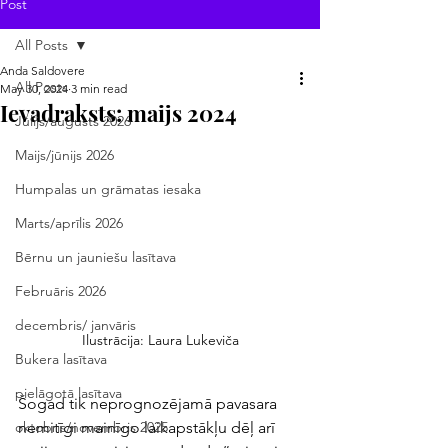
Post
All Posts
Anda Saldovere
All Posts
May 30, 2024
3 min read
Ievadraksts: maijs 2024
Jūlijs/augusts 2026
Maijs/jūnijs 2026
Humpalas un grāmatas iesaka
Marts/aprīlis 2026
Bērnu un jauniešu lasītava
Februāris 2026
decembris/ janvāris
Ilustrācija: Laura Lukeviča
Bukera lasītava
pielāgotā lasītava
Šogad tik neprognozējamā pavasara 
nemitīgi mainīgo laikapstākļu dēļ arī 
oktobris/novembris 2025