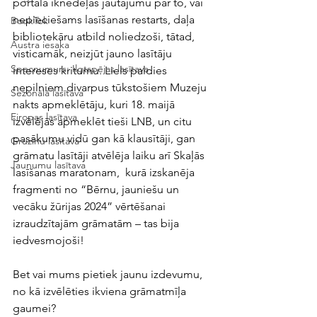
portāla iknedēļas jautājumu par to, vai 
nepieciešams lasīšanas restarts, daļa 
BookTok
bibliotekāru atbild noliedzoši, tātad, 
Austra iesaka
visticamāk, neizjūt jauno lasītāju 
Specnumurs: Ilgtspējas lasītava
intereses kritumu. Liels paldies 
nepilniem divarpus tūkstošiem Muzeju 
Sezonālā lasītava
nakts apmeklētāju, kuri 18. maijā 
Eiropas lasītava
izvēlējās apmeklēt tieši LNB, un citu 
pasākumu vidū gan kā klausītāji, gan 
Gruzīnu lasītava
grāmatu lasītāji atvēlēja laiku arī Skaļās 
Jaunumu lasītava
lasīšanas maratonam,  kurā izskanēja 
fragmenti no “Bērnu, jauniešu un 
vecāku žūrijas 2024” vērtēšanai 
izraudzītajām grāmatām – tas bija 
iedvesmojoši!
Bet vai mums pietiek jaunu izdevumu, 
no kā izvēlēties ikviena grāmatmīļa 
gaumei? 