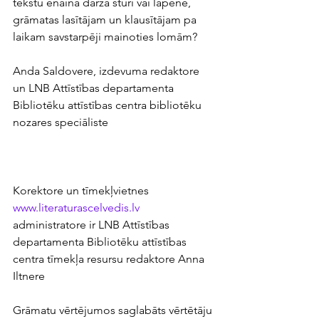
tekstu ēnainā dārza stūrī vai lapenē, 
grāmatas lasītājam un klausītājam pa 
laikam savstarpēji mainoties lomām?
Anda Saldovere, izdevuma redaktore 
un LNB Attīstības departamenta 
Bibliotēku attīstības centra bibliotēku 
nozares speciāliste
Korektore un tīmekļvietnes 
www.literaturascelvedis.lv
administratore ir LNB Attīstības 
departamenta Bibliotēku attīstības 
centra tīmekļa resursu redaktore Anna 
Iltnere
Grāmatu vērtējumos saglabāts vērtētāju 