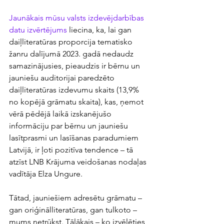
Jaunākais mūsu valsts izdevējdarbības 
datu izvērtējums
 liecina, ka, lai gan 
daiļliteratūras proporcija tematisko 
žanru dalījumā 2023. gadā nedaudz 
samazinājusies, pieaudzis ir bērnu un 
jauniešu auditorijai paredzēto 
daiļliteratūras izdevumu skaits (13,9% 
no kopējā grāmatu skaita), kas, ņemot 
vērā pēdējā laikā izskanējušo 
informāciju par bērnu un jauniešu 
lasītprasmi un lasīšanas paradumiem 
Latvijā, ir ļoti pozitīva tendence – tā 
atzīst LNB Krājuma veidošanas nodaļas 
vadītāja Elza Ungure. 
Tātad, jauniešiem adresētu grāmatu – 
gan oriģinālliteratūras, gan tulkoto – 
mums netrūkst. Tālākais – ko izvēlēties, 