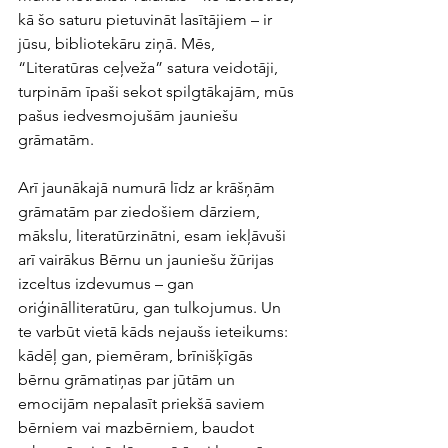
kā šo saturu pietuvināt lasītājiem – ir 
jūsu, bibliotekāru ziņā. Mēs, 
“Literatūras ceļveža” satura veidotāji, 
turpinām īpaši sekot spilgtākajām, mūs 
pašus iedvesmojušām jauniešu 
grāmatām. 
Arī jaunākajā numurā līdz ar krāšņām 
grāmatām par ziedošiem dārziem, 
mākslu, literatūrzinātni, esam iekļāvuši 
arī vairākus Bērnu un jauniešu žūrijas 
izceltus izdevumus – gan 
oriģinālliteratūru, gan tulkojumus. Un 
te varbūt vietā kāds nejaušs ieteikums: 
kādēļ gan, piemēram, brīnišķīgās 
bērnu grāmatiņas par jūtām un 
emocijām nepalasīt priekšā saviem 
bērniem vai mazbērniem, baudot 