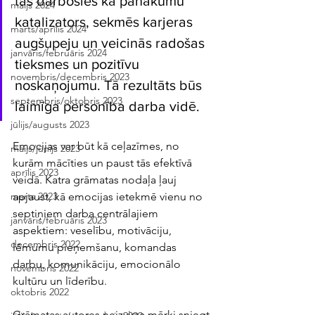
tās darbosies kā panākumu 
maijs 2024
katalizators, sekmēs karjeras 
marts/aprīlis 2024
augšupeju un veicinās radošas 
janvāris/februāris 2024
tieksmes un pozitīvu 
novembris/decembris 2023
noskaņojumu. Tā rezultāts būs 
septembris/oktobris 2023
laimīga personība darba vidē.
jūlijs/augusts 2023
Emocijas var būt kā ceļazīmes, no 
maijs/jūnijs 2023
kurām mācīties un paust tās efektīvā 
aprīlis 2023
veidā. Katra grāmatas nodaļa ļauj 
apjaust, kā emocijas ietekmē vienu no 
marts 2023
septiņiem darba centrālajiem 
janvāris/februāris 2023
aspektiem: veselību, motivāciju, 
decembris 2022
lēmumu pieņemšanu, komandas 
darbu, komunikāciju, emocionālo 
novembris 2022
kultūru un līderību.
oktobris 2022
Grāmatas autores neizvirza mērķi sniegt 