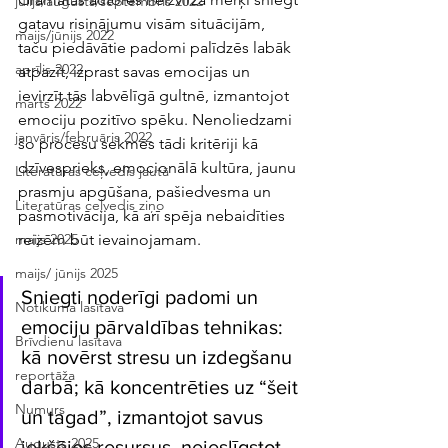
jūlijs/augusts/septembris 2022
gatavu risinājumu visām situācijām, 
maijs/jūnijs 2022
taču piedāvātie padomi palīdzēs labāk 
aprīlis 2022
atpazīt, izprast savas emocijas un 
ievirzīt tās labvēlīgā gultnē, izmantojot 
marts 2022
emociju pozitīvo spēku. Nenoliedzami 
janvāris/februāris 2022
šo procesu sekmēs tādi kritēriji kā 
dzīvesprieks, emocionālā kultūra, jaunu 
Literatūras ceļvedis jautā
prasmju apgūšana, pašiedvesma un 
Literatūras ceļvedis ziņo
pašmotivācija, kā arī spēja nebaidīties 
reizēm būt ievainojamam.
maijs 2025
maijs/ jūnijs 2025
Sniegti noderīgi padomi un 
Notikuma lasītava
emociju pārvaldības tehnikas: 
Brīvdienu lasītava
kā novērst stresu un izdegšanu 
reportāža
darbā; kā koncentrēties uz “šeit 
Numurs
un tagad”, izmantojot savus 
Augusts 2025
iekšējos resursus, neieslīgstot 