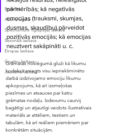
pārmērībās; kā negatīvās 
BookTok
emocijas (trauksmi, skumjas, 
Austra iesaka
dusmas, skaudību) pārveidot 
Specnumurs: Ilgtspējas lasītava
pozitīvās emocijās; kā emocijas 
Sezonālā lasītava
neuztvert sakāpināti u. c.
Eiropas lasītava
Gruzīnu lasītava
Grāmatas noslēgumā gluži kā likumu 
kodeksā sniegts visu iepriekšminēto 
Jaunumu lasītava
darbā izdzīvojamo emociju likumu 
apkopojums, kā arī izsmeļošas 
piezīmes un atsauces par katru 
grāmatas nodaļu. Izdevumu caurvij 
bagātīgi un atjautīgi veidots ilustratīvais 
materiāls ar attēliem, testiem un 
tabulām, kā arī reāliem piemēriem par 
konkrētām situācijām.