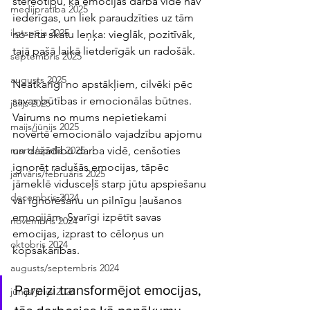
stereotipu, ka emocijas darba vidē nav 
medijpratība 2025
iederīgas, un liek paraudzīties uz tām 
ilgtspēja 2025
no cita skatu leņķa: vieglāk, pozitīvāk, 
tajā pašā laikā lietderīgāk un radošāk.
septembris 2025
augusts 2025
Neatkarīgi no apstākļiem, cilvēki pēc 
savas būtības ir emocionālas būtnes. 
jūlijs 2025
Vairums no mums nepietiekami 
maijs/jūnijs 2025
novērtē emocionālo vajadzību apjomu 
un dažādību darba vidē, cenšoties 
marts/aprīlis 2025
ignorēt radušās emocijas, tāpēc 
janvāris/februāris 2025
jāmeklē vidusceļš starp jūtu apspiešanu 
decembris 2024
vai ignorēšanu un pilnīgu ļaušanos 
emocijām. Svarīgi izpētīt savas 
novembris 2024
emocijas, izprast to cēloņus un 
oktobris 2024
kopsakarības.
augusts/septembris 2024
Pareizi transformējot emocijas, 
jūnijs/jūlijs 2024