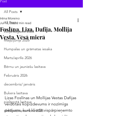
Post
All Posts
Irēna Moreino
All Posts
Jul 13, 2022
2 min read
Foslīna, Liza, Dafija, Mollija
Jūlijs/augusts 2026
Vesta. Vēsā mierā
Maijs/jūnijs 2026
Humpalas un grāmatas iesaka
Marts/aprīlis 2026
Bērnu un jauniešu lasītava
Februāris 2026
decembris/ janvāris
Bukera lasītava
Lizas Foslīnas un Mollijas Vestas Dafijas 
pielāgotā lasītava
veidotais kopizdevums ir nozīmīgs 
pētījums, kurš kliedē vispārpieņemto 
oktobris/novembris 2025