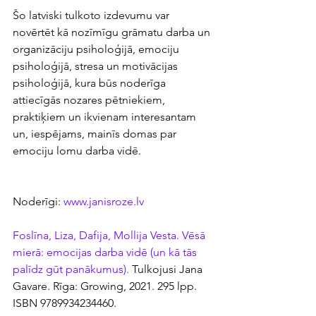
Šo latviski tulkoto izdevumu var 
novērtēt kā nozīmīgu grāmatu darba un 
organizāciju psiholoģijā, emociju 
psiholoģijā, stresa un motivācijas 
psiholoģijā, kura būs noderīga 
attiecīgās nozares pētniekiem, 
praktiķiem un ikvienam interesantam 
un, iespējams, mainīs domas par 
emociju lomu darba vidē.
Noderīgi: 
www.janisroze.lv
Foslīna, Liza, Dafija, Mollija Vesta. Vēsā 
mierā: emocijas darba vidē (un kā tās 
palīdz gūt panākumus).
 Tulkojusi Jana 
Gavare. Rīga: Growing, 2021. 295 lpp. 
ISBN 9789934234460.