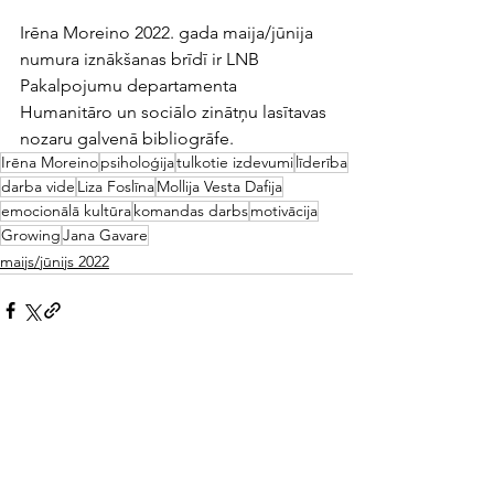
Irēna Moreino 2022. gada maija/jūnija 
numura iznākšanas brīdī ir LNB 
Pakalpojumu departamenta 
Humanitāro un sociālo zinātņu lasītavas 
nozaru galvenā bibliogrāfe.
Irēna Moreino
psiholoģija
tulkotie izdevumi
līderība
darba vide
Liza Foslīna
Mollija Vesta Dafija
emocionālā kultūra
komandas darbs
motivācija
Growing
Jana Gavare
maijs/jūnijs 2022
See All
Recent Posts