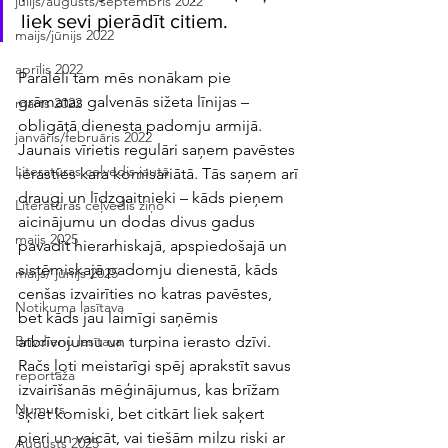
jūlijs/augusts/septembris 2022
liek sevi pierādīt citiem.
maijs/jūnijs 2022
aprīlis 2022
Paralēli tam mēs nonākam pie 
grāmatas galvenās sižeta līnijas – 
marts 2022
obligātā dienesta padomju armijā. 
janvāris/februāris 2022
Jaunais vīrietis regulāri saņem pavēstes 
Literatūras ceļvedis jautā
ierasties kara komisariātā. Tās saņem arī 
draugi un līdzgaitnieki – kāds pieņem 
Literatūras ceļvedis ziņo
aicinājumu un dodas divus gadus 
maijs 2025
pavadīt hierarhiskajā, apspiedošajā un 
sistēmiskajā padomju dienestā, kāds 
maijs/ jūnijs 2025
cenšas izvairīties no katras pavēstes, 
Notikuma lasītava
bet kāds jau laimīgi saņēmis 
atbrīvojumu un turpina ierasto dzīvi. 
Brīvdienu lasītava
Račs ļoti meistarīgi spēj aprakstīt savus 
reportāža
izvairīšanās mēģinājumus, kas brīžam 
Numurs
šķiet komiski, bet citkārt liek saķert 
pieri un vaicāt, vai tiešām milzu riski ar 
Augusts 2025