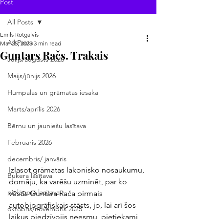
Post
All Posts
Emīls Rotgalvis
All Posts
Mar 25, 2025
3 min read
Guntars Račs. Trakais
Jūlijs/augusts 2026
Maijs/jūnijs 2026
Humpalas un grāmatas iesaka
Marts/aprīlis 2026
Bērnu un jauniešu lasītava
Februāris 2026
decembris/ janvāris
Izlasot grāmatas lakonisko nosaukumu, 
Bukera lasītava
domāju, ka varēšu uzminēt, par ko 
pielāgotā lasītava
vēstīs Guntara Rača pirmais 
autobiogrāfiskais stāsts, jo, lai arī šos 
oktobris/novembris 2025
laikus piedzīvojis neesmu, pietiekami 