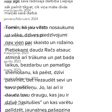
visai agri savā radošajā darbībā Liepājā 
maijs 2024
sāk pelnīt tikpat, cik viņa māte divās 
marts/aprīlis 2024
maiņās savā darbā. 
janvāris/februāris 2024
Tomēr, kā jau vēsta nosaukums 
novembris/decembris 2023
uz vāka, dzīves piedzīvojumi 
septembris/oktobris 2023
nav vien par skaisto un rožaino. 
jūlijs/augusts 2023
Pietiekami daudz Račs atsauc 
maijs/jūnijs 2023
atmiņā arī trūkuma un pat bada 
aprīlis 2023
laikus, bezdarbu un pamatīgo 
marts 2023
shēmošanu, kā paēst, dzīvi 
janvāris/februāris 2023
pasvinēt, bet nezaudēt sevi un 
savu pašcieņu. Jo, lai arī ir 
decembris 2022
daudz tuvu draugu, kas jau ir 
novembris 2022
dzīvē “izsitušies” un kas varētu 
oktobris 2022
palīdzēt, jaunatnes pašapziņa 