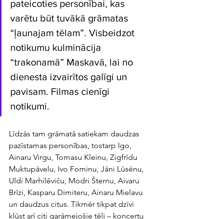
pateicoties personībai, kas 
varētu būt tuvākā grāmatas 
“ļaunajam tēlam”. Visbeidzot 
notikumu kulminācija 
“trakonamā” Maskavā, lai no 
dienesta izvairītos galīgi un 
pavisam. Filmas cienīgi 
notikumi.
Līdzās tam grāmatā satiekam daudzas 
pazīstamas personības, tostarp Igo, 
Ainaru Virgu, Tomasu Kleinu, Zigfrīdu 
Muktupāvelu, Ivo Fominu, Jāni Lūsēnu, 
Uldi Marhilēviču, Modri Šternu, Aivaru 
Brīzi, Kasparu Dimiteru, Ainaru Mielavu 
un daudzus citus. Tikmēr tikpat dzīvi 
kļūst arī citi garāmejošie tēli – koncertu 