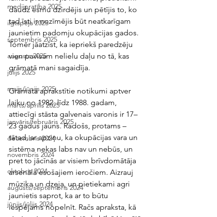
medijpratība 2025
daudz esmu dzirdējis un pētījis to, ko 
tad īsti ir nozīmējis būt neatkarīgam 
ilgtspēja 2025
jaunietim padomju okupācijas gados. 
septembris 2025
Tomēr jāatzīst, ka iepriekš paredzēju 
vien pavisam nelielu daļu no tā, kas 
augusts 2025
grāmatā mani sagaidīja.
jūlijs 2025
maijs/jūnijs 2025
Grāmatā aprakstītie notikumi aptver 
laiku no 1982. līdz 1988. gadam, 
marts/aprīlis 2025
attiecīgi stāsta galvenais varonis ir 17–
janvāris/februāris 2025
23 gadus jauns. Radošs, protams – 
tātad, ar apziņu, ka okupācijas vara un 
decembris 2024
sistēma nekas labs nav un nebūs, un 
novembris 2024
pret to jācīnās ar visiem brīvdomātāja 
oktobris 2024
arsenālā esošajiem ieročiem. Aizrauj 
mūzika un dzeja, un pietiekami agri 
augusts/septembris 2024
jaunietis saprot, ka ar to būtu 
jūnijs/jūlijs 2024
iespējams nopelnīt. Račs apraksta, kā 