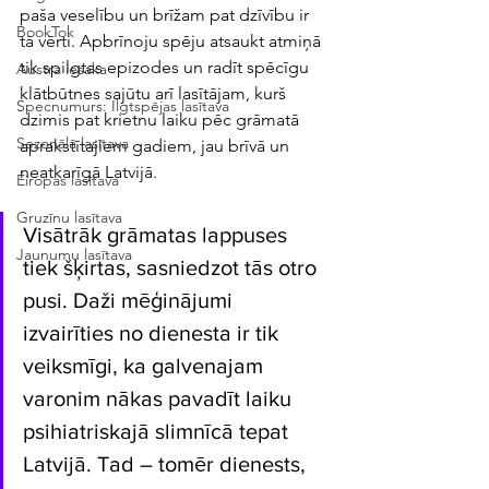
paša veselību un brīžam pat dzīvību ir 
BookTok
tā vērti. Apbrīnoju spēju atsaukt atmiņā 
tik spilgtas epizodes un radīt spēcīgu 
Austra iesaka
klātbūtnes sajūtu arī lasītājam, kurš 
Specnumurs: Ilgtspējas lasītava
dzimis pat krietnu laiku pēc grāmatā 
Sezonālā lasītava
aprakstītajiem gadiem, jau brīvā un 
neatkarīgā Latvijā.
Eiropas lasītava
Gruzīnu lasītava
Visātrāk grāmatas lappuses 
Jaunumu lasītava
tiek šķirtas, sasniedzot tās otro 
pusi. Daži mēģinājumi 
izvairīties no dienesta ir tik 
veiksmīgi, ka galvenajam 
varonim nākas pavadīt laiku 
psihiatriskajā slimnīcā tepat 
Latvijā. Tad – tomēr dienests, 