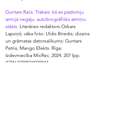
Guntars Račs. Trakais: kā es padomju 
armijā negāju: autobiogrāfisks atmiņu 
stāsts. 
Literārais redaktors Oskars 
Lapsiņš; vāka foto: Uldis Briedis; dizains 
un grāmatas datorsalikums: Guntars 
Petris, Mango Efekts. Rīga: 
Izdevniecība MicRec, 2024. 207 lpp. 
ISBN 9789934920844.
Emīls Rotgalvis ir LNB Attīstības 
departamenta Bibliotēku attīstības 
centra medijpratības nozares eksperts.
Emīls Rotgalvis
atmiņu stāsti
latviešu atmiņu stāsti
biogrāfija
autobiogrāfiskā proza
Guntars Račs
MicRec
Oskars Lapsiņš
Uldis Briedis
Guntars Petris
Mango Efekts
latviešu komponisti
latviešu dzejnieki
mūzikas izdevēji
mūzikas producenti
padomju laiku Latvija