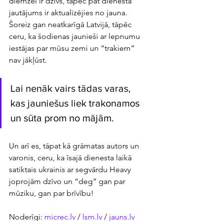
diemžēl ir dzīvs, tāpēc pat dienesta 
jautājums ir aktualizējies no jauna. 
Šoreiz gan neatkarīgā Latvijā, tāpēc 
ceru, ka šodienas jaunieši ar lepnumu 
iestājas par mūsu zemi un “trakiem” 
nav jākļūst. 
Lai nenāk vairs tādas varas, 
kas jauniešus liek trakonamos 
un sūta prom no mājām. 
Un arī es, tāpat kā grāmatas autors un 
varonis, ceru, ka īsajā dienesta laikā 
satiktais ukrainis ar segvārdu Heavy 
joprojām dzīvo un “deg” gan par 
mūziku, gan par brīvību!
Noderīgi: 
micrec.lv
 / 
lsm.lv
 / 
jauns.lv