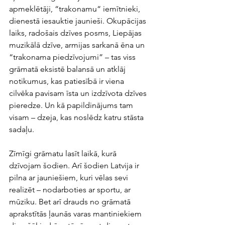
apmeklētāji, “trakonamu“ iemītnieki, 
dienestā iesauktie jaunieši. Okupācijas 
laiks, radošais dzīves posms, Liepājas 
muzikālā dzīve, armijas sarkanā ēna un 
“trakonama piedzīvojumi” – tas viss 
grāmatā eksistē balansā un atklāj 
notikumus, kas patiesībā ir viena 
cilvēka pavisam īsta un izdzīvota dzīves 
pieredze. Un kā papildinājums tam 
visam – dzeja, kas noslēdz katru stāsta 
sadaļu. 
Zīmīgi grāmatu lasīt laikā, kurā 
dzīvojam šodien. Arī šodien Latvija ir 
pilna ar jauniešiem, kuri vēlas sevi 
realizēt – nodarboties ar sportu, ar 
mūziku. Bet arī drauds no grāmatā 
aprakstītās ļaunās varas mantiniekiem 