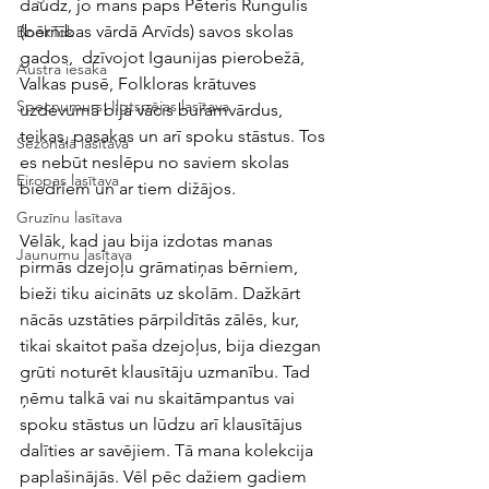
daudz, jo mans paps Pēteris Rungulis 
(bērnības vārdā Arvīds) savos skolas 
BookTok
gados,  dzīvojot Igaunijas pierobežā, 
Austra iesaka
Valkas pusē, Folkloras krātuves 
Specnumurs: Ilgtspējas lasītava
uzdevumā bija vācis buramvārdus, 
teikas, pasakas un arī spoku stāstus. Tos 
Sezonālā lasītava
es nebūt neslēpu no saviem skolas 
Eiropas lasītava
biedriem un ar tiem dižājos.
Gruzīnu lasītava
Vēlāk, kad jau bija izdotas manas 
Jaunumu lasītava
pirmās dzejoļu grāmatiņas bērniem, 
bieži tiku aicināts uz skolām. Dažkārt 
nācās uzstāties pārpildītās zālēs, kur, 
tikai skaitot paša dzejoļus, bija diezgan 
grūti noturēt klausītāju uzmanību. Tad 
ņēmu talkā vai nu skaitāmpantus vai 
spoku stāstus un lūdzu arī klausītājus 
dalīties ar savējiem. Tā mana kolekcija 
paplašinājās. Vēl pēc dažiem gadiem 