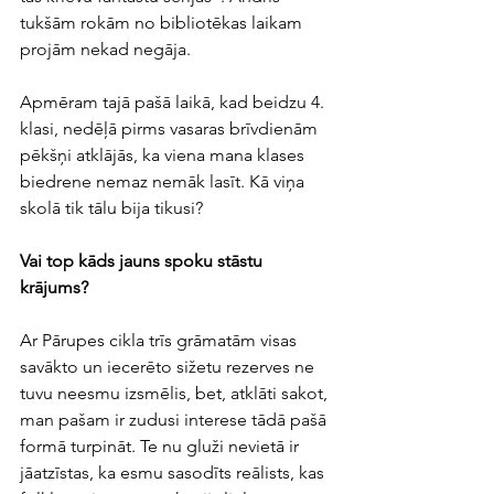
tukšām rokām no bibliotēkas laikam 
projām nekad negāja.  
Apmēram tajā pašā laikā, kad beidzu 4. 
klasi, nedēļā pirms vasaras brīvdienām 
pēkšņi atklājās, ka viena mana klases 
biedrene nemaz nemāk lasīt. Kā viņa 
skolā tik tālu bija tikusi?  
Vai top kāds jauns spoku stāstu 
krājums?
Ar Pārupes cikla trīs grāmatām visas 
savākto un iecerēto sižetu rezerves ne 
tuvu neesmu izsmēlis, bet, atklāti sakot, 
man pašam ir zudusi interese tādā pašā 
formā turpināt. Te nu gluži nevietā ir 
jāatzīstas, ka esmu sasodīts reālists, kas 