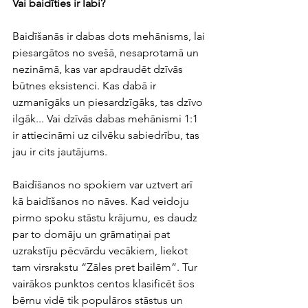
Vai baidīties ir labi?
Baidīšanās ir dabas dots mehānisms, lai 
piesargātos no svešā, nesaprotamā un 
nezināmā, kas var apdraudēt dzīvās 
būtnes eksistenci. Kas dabā ir 
uzmanīgāks un piesardzīgāks, tas dzīvo 
ilgāk... Vai dzīvās dabas mehānismi 1:1 
ir attiecināmi uz cilvēku sabiedrību, tas 
jau ir cits jautājums. 
Baidīšanos no spokiem var uztvert arī 
kā baidīšanos no nāves. Kad veidoju 
pirmo spoku stāstu krājumu, es daudz 
par to domāju un grāmatiņai pat 
uzrakstīju pēcvārdu vecākiem, liekot 
tam virsrakstu “Zāles pret bailēm”. Tur 
vairākos punktos centos klasificēt šos 
bērnu vidē tik populāros stāstus un 