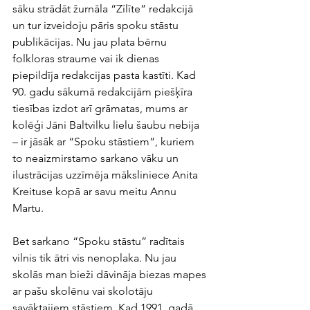
sāku strādāt žurnāla “Zīlīte” redakcijā 
un tur izveidoju pāris spoku stāstu 
publikācijas. Nu jau plata bērnu 
folkloras straume vai ik dienas 
piepildīja redakcijas pasta kastīti. Kad 
90. gadu sākumā redakcijām piešķīra 
tiesības izdot arī grāmatas, mums ar 
kolēģi Jāni Baltvilku lielu šaubu nebija 
– ir jāsāk ar “Spoku stāstiem”, kuriem 
to neaizmirstamo sarkano vāku un 
ilustrācijas uzzīmēja māksliniece Anita 
Kreituse kopā ar savu meitu Annu 
Martu. 
Bet sarkano “Spoku stāstu” radītais 
vilnis tik ātri vis nenoplaka. Nu jau 
skolās man bieži dāvināja biezas mapes 
ar pašu skolēnu vai skolotāju 
savāktajiem stāstiem. Kad 1991. gadā 