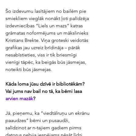
Šo izdevumu lasītājiem no bailēm pie 
smiekliem vieglāk nonākt ļoti palīdzēja 
izdevniecības “Liels un mazs” katras 
grāmatas noformējums un mākslinieks 
Kristians Brekte. Viņa groteski veidotās 
grafikas jau uzreiz brīdināja – pārāk 
nesabīstieties, viss ir tik briesmīgi 
vienīgi tāpēc, ka beigās būs jāsmejas, 
noteikti būs jāsmejas.  
Kāda loma jūsu dzīvē ir bibliotēkām? 
Vai jums nav bail no tā, ka bērni lasa 
arvien mazāk
?
Jā, pieņemu, ka “viedtālruņu un ekrānu 
paaudzes” bērni un pusaudži, 
salīdzinot ar n-tajiem gadiem pirms 
datorus nebija iespējams nēsāt līdzi 