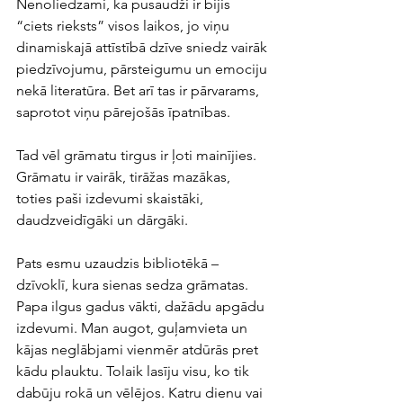
Nenoliedzami, ka pusaudži ir bijis 
“ciets rieksts” visos laikos, jo viņu 
dinamiskajā attīstībā dzīve sniedz vairāk 
piedzīvojumu, pārsteigumu un emociju 
nekā literatūra. Bet arī tas ir pārvarams, 
saprotot viņu pārejošās īpatnības. 
Tad vēl grāmatu tirgus ir ļoti mainījies. 
Grāmatu ir vairāk, tirāžas mazākas, 
toties paši izdevumi skaistāki, 
daudzveidīgāki un dārgāki.
Pats esmu uzaudzis bibliotēkā – 
dzīvoklī, kura sienas sedza grāmatas. 
Papa ilgus gadus vākti, dažādu apgādu 
izdevumi. Man augot, guļamvieta un 
kājas neglābjami vienmēr atdūrās pret 
kādu plauktu. Tolaik lasīju visu, ko tik 
dabūju rokā un vēlējos. Katru dienu vai 