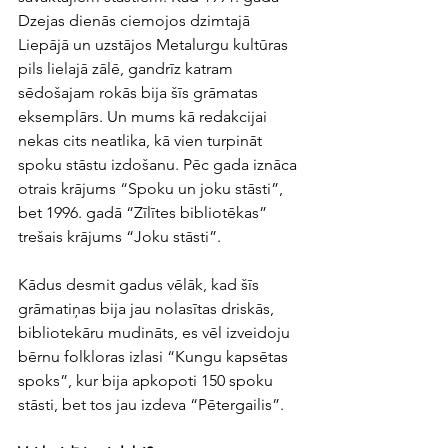
Dzejas dienās ciemojos dzimtajā 
Liepājā un uzstājos Metalurgu kultūras 
pils lielajā zālē, gandrīz katram 
sēdošajam rokās bija šīs grāmatas 
eksemplārs. Un mums kā redakcijai 
nekas cits neatlika, kā vien turpināt 
spoku stāstu izdošanu. Pēc gada iznāca 
otrais krājums “Spoku un joku stāsti”, 
bet 1996. gadā “Zīlītes bibliotēkas” 
trešais krājums “Joku stāsti”. 
Kādus desmit gadus vēlāk, kad šīs 
grāmatiņas bija jau nolasītas driskās, 
bibliotekāru mudināts, es vēl izveidoju 
bērnu folkloras izlasi “Kungu kapsētas 
spoks”, kur bija apkopoti 150 spoku 
stāsti, bet tos jau izdeva “Pētergailis”.  