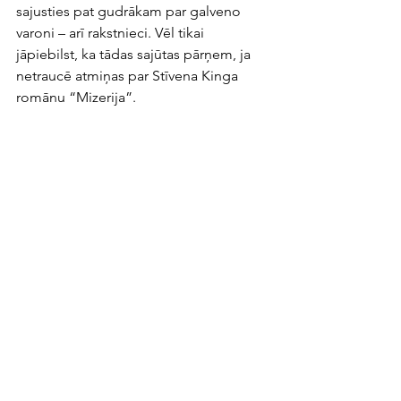
sajusties pat gudrākam par galveno 
varoni – arī rakstnieci. Vēl tikai 
jāpiebilst, ka tādas sajūtas pārņem, ja 
netraucē atmiņas par Stīvena Kinga 
romānu “Mizerija”. 
Salīdzinājumam izlasīju šīs pašas franču 
autores citu grāmatu “Bērni ir karaļi”. 
Atsauce uz mūsdienu aktualitātēm. No 
iegūtās informācijas viedokļa 
interesanti, bet, manuprāt, bez pirmā, 
pieminētā romāna spožuma un 
lidojuma.   
Vai jums nav 
bail būt bibliotēkā
?
Neiedziļinoties lasītāju un bibliotēku 
attiecību niansēs, šo jautājumu es 
labprāt tulkotu kā atsauci uz Pārupes 