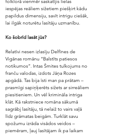
folklorā vienmēr saskatījis lielas 
iespējas reāliem sižetiem piešķirt kādu 
papildus dimensiju, savīt intrigu ciešāk, 
lai ilgāk noturētu lasītāju uzmanību.  
Ko šobrīd lasāt jūs?
Relatīvi nesen izlasīju Delfīnes de 
Vigānas romānu “Balstīts patiesos 
notikumos”. Intas Šmites tulkojums no 
franču valodas, izdots Jāņa Rozes 
apgādā. Tas bija īsti man pa prātam – 
prasmīgi sapiņķerēts sižets ar sirreāliem 
piesitieniem. Un vēl krimināla intriga 
klāt. Kā rakstniece romāna sākumā 
sagrābj lasītāju, tā nelaiž to vairs vaļā 
līdz grāmatas beigām. Turklāt savu 
spožumu izrāda visādos veidos – 
piemēram, ļauj lasītājam ik pa laikam 