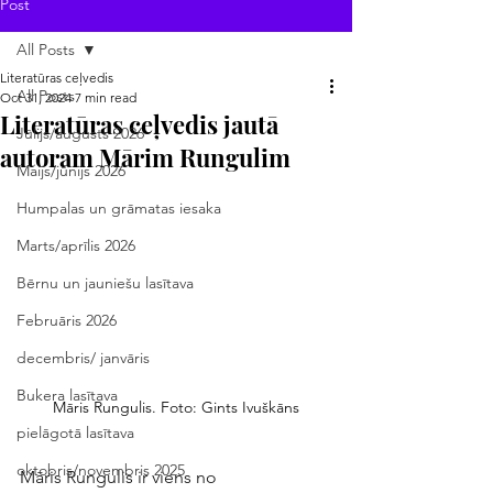
Post
All Posts
Literatūras ceļvedis
All Posts
Oct 31, 2024
7 min read
Literatūras ceļvedis jautā
Jūlijs/augusts 2026
autoram Mārim Rungulim
Maijs/jūnijs 2026
Humpalas un grāmatas iesaka
Marts/aprīlis 2026
Bērnu un jauniešu lasītava
Februāris 2026
decembris/ janvāris
Bukera lasītava
Māris Rungulis. Foto: Gints Ivuškāns
pielāgotā lasītava
oktobris/novembris 2025
Māris Rungulis ir viens no 