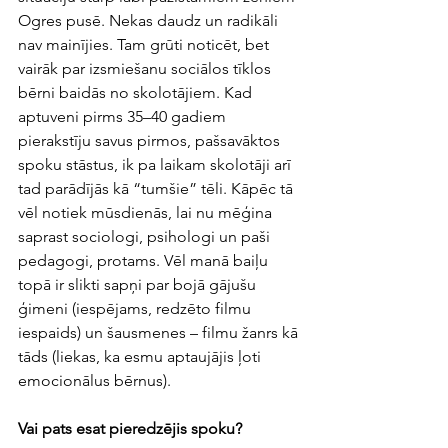
Ogres pusē. Nekas daudz un radikāli 
nav mainījies. Tam grūti noticēt, bet 
vairāk par izsmiešanu sociālos tīklos 
bērni baidās no skolotājiem. Kad 
aptuveni pirms 35–40 gadiem 
pierakstīju savus pirmos, pašsavāktos 
spoku stāstus, ik pa laikam skolotāji arī 
tad parādījās kā “tumšie” tēli. Kāpēc tā 
vēl notiek mūsdienās, lai nu mēģina 
saprast sociologi, psihologi un paši 
pedagogi, protams. Vēl manā baiļu 
topā ir slikti sapņi par bojā gājušu 
ģimeni (iespējams, redzēto filmu 
iespaids) un šausmenes – filmu žanrs kā 
tāds (liekas, ka esmu aptaujājis ļoti 
emocionālus bērnus).  
Vai pats esat pieredzējis spoku?