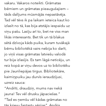
vakaru. Vakaros noteikti. Grāmatas 
bērniem un grāmatas pieaugušajiem – 
tāds dalījums mūsmājās nepastāvēja. 
Tad vēl tēvs ik pa laikam ieteica kaut ko 
izlasīt no tā, kas bija atstājis iespaidu uz 
viņu pašu. Lasīju arī to, bet ne viss man 
likās interesants. Bet tik un tā blakus 
sētā dzīvoja kāds puika, kuram tuvākajā 
bērnu bibliotēkā vairs nebija ko darīt, 
jo viņš visas grāmatas latviešu valodā 
tur bija izlasījis. Es tam lāgā neticēju, un 
reiz kopā ar viņu devos uz to bibliotēku 
pie Jaunliepājas tirgus. Bibliotekāre, 
kaimiņpuiku jau durvīs ieraudzījusi, 
uzreiz sauca: 
“Andrīti, draudziņ, mums nav nekā 
jauna! Tev vēl drusku jāpaciešas.”
“Tad es ņemšu vēl kādas grāmatas no 
tās krievu fantastu sērijas”. Andris 