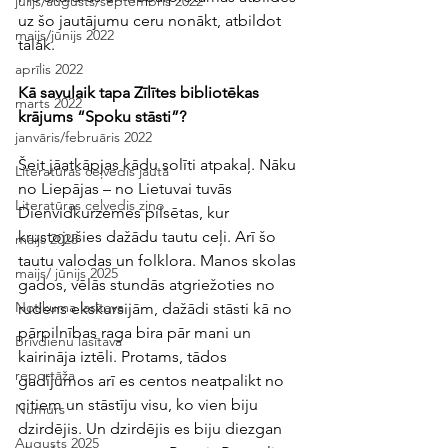
jūlijs/augusts/septembris 2022
uz šo jautājumu ceru nonākt, atbildot 
maijs/jūnijs 2022
tālāk.
aprīlis 2022
Kā savulaik tapa Zīlītes bibliotēkas  
marts 2022
krājums “Spoku stāsti”?
janvāris/februāris 2022
Šeit jāatkāpjas kādu solīti atpakaļ. Nāku 
Literatūras ceļvedis jautā
no Liepājas – no Lietuvai tuvās 
Literatūras ceļvedis ziņo
Dienvidkurzemes pilsētas, kur 
krustojušies dažādu tautu ceļi. Arī šo 
maijs 2025
tautu valodas un folklora. Manos skolas 
maijs/ jūnijs 2025
gados, vēlās stundās atgriežoties no 
Notikuma lasītava
rudens ekskursijām, dažādi stāsti kā no 
pārpilnības raga bira pār mani un 
Brīvdienu lasītava
kairināja iztēli. Protams, tādos 
reportāža
gadījumos arī es centos neatpalikt no 
citiem un stāstīju visu, ko vien biju 
Numurs
dzirdējis. Un dzirdējis es biju diezgan 
Augusts 2025