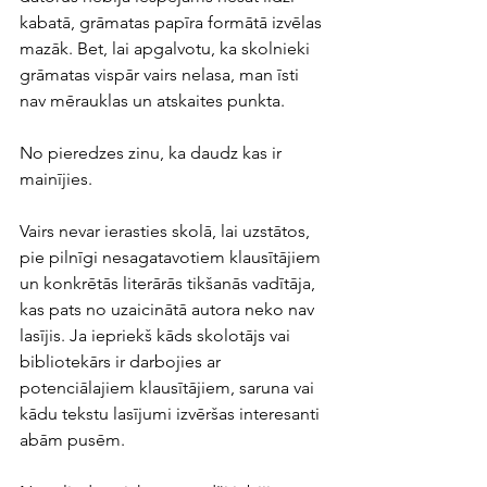
kabatā, grāmatas papīra formātā izvēlas 
mazāk. Bet, lai apgalvotu, ka skolnieki 
grāmatas vispār vairs nelasa, man īsti 
nav mērauklas un atskaites punkta. 
No pieredzes zinu, ka daudz kas ir 
mainījies. 
Vairs nevar ierasties skolā, lai uzstātos, 
pie pilnīgi nesagatavotiem klausītājiem 
un konkrētās literārās tikšanās vadītāja, 
kas pats no uzaicinātā autora neko nav 
lasījis. Ja iepriekš kāds skolotājs vai 
bibliotekārs ir darbojies ar 
potenciālajiem klausītājiem, saruna vai 
kādu tekstu lasījumi izvēršas interesanti 
abām pusēm. 