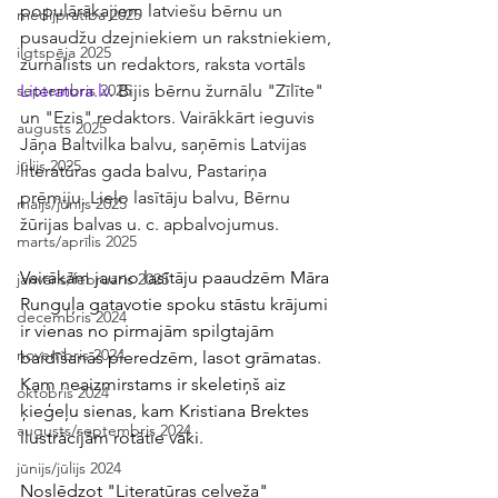
populārākajiem latviešu bērnu un 
medijpratība 2025
pusaudžu dzejniekiem un rakstniekiem, 
ilgtspēja 2025
žurnālists un redaktors, raksta vortāls 
Literatura.lv
. Bijis bērnu žurnālu "Zīlīte" 
septembris 2025
un "Ezis" redaktors. Vairākkārt ieguvis 
augusts 2025
Jāņa Baltvilka balvu, saņēmis Latvijas 
jūlijs 2025
literatūras gada balvu, Pastariņa 
prēmiju, Lielo lasītāju balvu, Bērnu 
maijs/jūnijs 2025
žūrijas balvas u. c. apbalvojumus.
marts/aprīlis 2025
Vairākām jauno lasītāju paaudzēm Māra 
janvāris/februāris 2025
Runguļa gatavotie spoku stāstu krājumi 
decembris 2024
ir vienas no pirmajām spilgtajām 
novembris 2024
baidīšanās pieredzēm, lasot grāmatas. 
Kam neaizmirstams ir skeletiņš aiz 
oktobris 2024
ķieģeļu sienas, kam Kristiana Brektes 
augusts/septembris 2024
ilustrācijām rotātie vāki. 
jūnijs/jūlijs 2024
Noslēdzot "Literatūras ceļveža" 