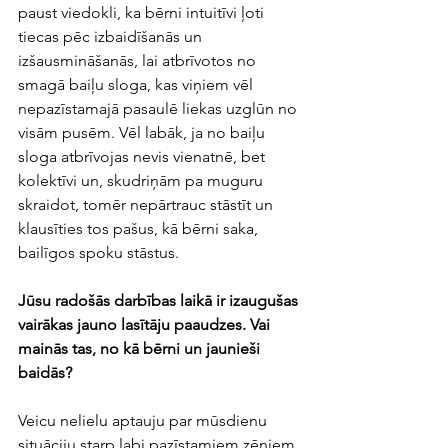
paust viedokli, ka bērni intuitīvi ļoti 
tiecas pēc izbaidīšanās un 
izšausmināšanās, lai atbrīvotos no 
smagā baiļu sloga, kas viņiem vēl 
nepazīstamajā pasaulē liekas uzglūn no 
visām pusēm. Vēl labāk, ja no baiļu 
sloga atbrīvojas nevis vienatnē, bet 
kolektīvi un, skudriņām pa muguru 
skraidot, tomēr nepārtrauc stāstīt un 
klausīties tos pašus, kā bērni saka, 
bailīgos spoku stāstus.
Jūsu radošās darbības laikā ir izaugušas 
vairākas jauno lasītāju paaudzes. Vai 
mainās tas, no kā bērni un jaunieši 
baidās? 
Veicu nelielu aptauju par mūsdienu 
situāciju starp labi pazīstamiem zēniem 