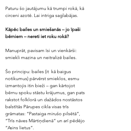
Paturu šo jautājumu kā trumpi rokā, kā 
circeni azotē. Lai intriga saglabājas. 
Kāpēc bailes un smiešanās – jo īpaši 
bērniem – nereti iet roku rokā?
Manuprāt, pavisam īsi un vienkārši: 
smiekli mazina un neitralizē bailes. 
Šo principu: bailes (it  kā baigus 
notikumus) pārvērst smieklos, esmu 
izmantojis itin bieži – gan kārtojot 
bērnu spoku stāstu krājumus, gan pats 
rakstot folklorā un dažādos nostāstos 
balstītās Pārupes cikla visas trīs 
grāmatas: “Pastaiga mirušo pilsētā”, 
“Trīs nāves Mārtiņdienā” un arī pēdējo 
“Asins lietus”.