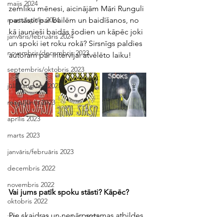
maijs 2024
zemliku mēnesi, aicinājām Māri Runguli 
pastāstīt par bailēm un baidīšanos, no 
marts/aprīlis 2024
kā jaunieši baidās šodien un kāpēc joki 
janvāris/februāris 2024
un spoki iet roku rokā? Sirsnīgs paldies 
novembris/decembris 2023
autoram par intervijai atvēlēto laiku!
septembris/oktobris 2023
jūlijs/augusts 2023
maijs/jūnijs 2023
aprīlis 2023
marts 2023
janvāris/februāris 2023
decembris 2022
novembris 2022
Vai jums patīk spoku stāsti? Kāpēc?
oktobris 2022
Pie skaidras un nepārprotamas atbildes 