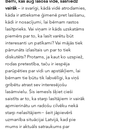
Bērni, kas aug lasošā vidē, sasniedz 
vairāk
 – ir svarīgi, kādā vidē atrodamies, 
kāda ir attieksme ģimenē pret lasīšanu, 
kādi ir nosacījumi, lai bērnam rastos 
lasītprieks. Vai viņam ir kāds uzskatāms 
piemērs par to, ka lasīt varētu būt 
interesanti un patīkami? Vai mājās tiek 
pārrunāts izlasītais un par to tiek 
diskutēts? Protams, ja kaut ko uzspiež, 
rodas pretestība, taču ir iespēja 
parūpēties par vidi un apstākļiem, lai 
bērnam tie būtu tik labvēlīgi, ka viņš 
gribētu atrast sev interesējošu 
lasāmvielu. Šis iemesls šķiet cieši 
saistīts ar to, ka starp lasītājiem ir vairāk 
apmierinātu un radošu cilvēku nekā 
starp nelasītājiem− šeit jāpievērš 
uzmanība situācijai Latvijā, kad pie 
mums ir aktuāls satraukums par 