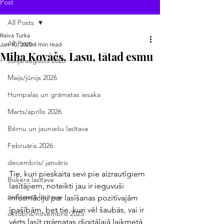
Post
All Posts
Raiva Turka
All Posts
Jan 10, 2025
4 min read
Miha Kovāčs. Lasu, tātad esmu
Jūlijs/augusts 2026
Maijs/jūnijs 2026
Humpalas un grāmatas iesaka
Marts/aprīlis 2026
Bērnu un jauniešu lasītava
Februāris 2026
decembris/ janvāris
Tie, kuri pieskaita sevi pie aizrautīgiem 
Bukera lasītava
lasītājiem, noteikti jau ir ieguvuši 
pielāgotā lasītava
informāciju par lasīšanas pozitīvajām 
īpašībām, bet tie, kuri vēl šaubās, vai ir 
oktobris/novembris 2025
vērts lasīt grāmatas digitālajā laikmetā, 