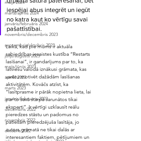
drukātā satura patērēšanai, bet 
maijs 2024
iespējai abus integrēt un iegūt 
marts/aprīlis 2024
no katra kaut ko vērtīgu savai 
janvāris/februāris 2024
pašattīstībai.  
novembris/decembris 2023
septembris/oktobris 2023
Laikā, kad pie mums ir aktuāla 
sabiedrības iesaistes kustība “Restarts 
jūlijs/augusts 2023
lasīšanai”, ir gandarījums par to, ka 
maijs/jūnijs 2023
latviešu valodā iznākusi grāmata, kas 
varētu motivēt dažādām lasīšanas 
aprīlis 2023
aktivitātēm. Kovāčs atzīst, ka 
marts 2023
“lasītprasme ir pārāk nopietna lieta, lai 
janvāris/februāris 2023
par to savā starpā sarunātos tikai 
eksperti”. Ir vērtīgi uzklausīt reālu 
decembris 2022
pieredzes stāstu un padomus no 
novembris 2022
patiešām pieredzējuša lasītāja, jo 
autors grāmatā ne tikai dalās ar 
oktobris 2022
interesantiem faktiem, pētījumiem un 