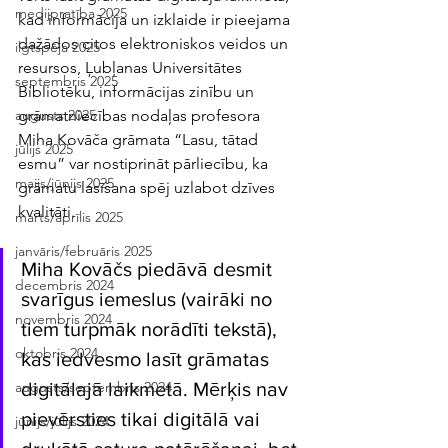
medijpratība 2025
kad informācija un izklaide ir pieejama 
dažādos citos elektroniskos veidos un 
ilgtspēja 2025
resursos, Ļubļanas Universitātes 
septembris 2025
Bibliotēku, informācijas zinību un 
grāmatniecības nodaļas profesora 
augusts 2025
Miha Kovāča grāmata “Lasu, tātad 
jūlijs 2025
esmu” var nostiprināt pārliecību, ka 
maijs/jūnijs 2025
grāmatu lasīšana spēj uzlabot dzīves 
kvalitāti. 
marts/aprīlis 2025
janvāris/februāris 2025
Miha Kovāčs piedāvā desmit 
decembris 2024
svarīgus iemeslus (vairāki no 
novembris 2024
tiem turpmāk norādīti tekstā), 
oktobris 2024
kas iedvesmo lasīt grāmatas 
digitālajā laikmetā. Mērķis nav 
augusts/septembris 2024
pievērsties tikai digitālā vai 
jūnijs/jūlijs 2024