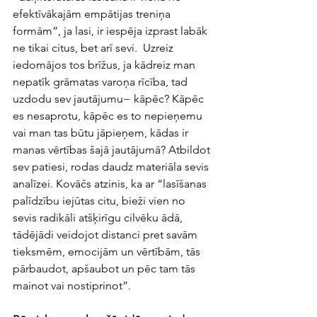
efektīvākajām empātijas treniņa 
formām”, ja lasi, ir iespēja izprast labāk 
ne tikai citus, bet arī sevi.  Uzreiz 
iedomājos tos brīžus, ja kādreiz man 
nepatīk grāmatas varoņa rīcība, tad 
uzdodu sev jautājumu− kāpēc? Kāpēc 
es nesaprotu, kāpēc es to nepieņemu 
vai man tas būtu jāpieņem, kādas ir 
manas vērtības šajā jautājumā? Atbildot 
sev patiesi, rodas daudz materiāla sevis 
analīzei. Kovāčs atzinis, ka ar “lasīšanas 
palīdzību iejūtas citu, bieži vien no 
sevis radikāli atšķirīgu cilvēku ādā, 
tādējādi veidojot distanci pret savām 
tieksmēm, emocijām un vērtībām, tās 
pārbaudot, apšaubot un pēc tam tās 
mainot vai nostiprinot”. 