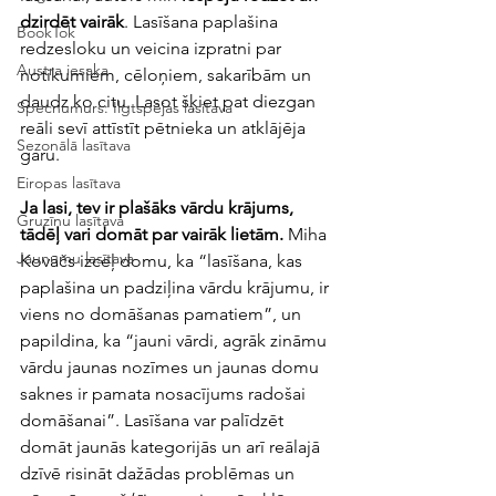
dzirdēt vairāk
. Lasīšana paplašina 
BookTok
redzesloku un veicina izpratni par 
Austra iesaka
notikumiem, cēloņiem, sakarībām un 
daudz ko citu. Lasot šķiet pat diezgan 
Specnumurs: Ilgtspējas lasītava
reāli sevī attīstīt pētnieka un atklājēja 
Sezonālā lasītava
garu. 
Eiropas lasītava
Ja lasi, tev ir plašāks vārdu krājums, 
Gruzīnu lasītava
tādēļ vari domāt par vairāk lietām. 
Miha 
Jaunumu lasītava
Kovāčs izceļ domu, ka “lasīšana, kas 
paplašina un padziļina vārdu krājumu, ir 
viens no domāšanas pamatiem”, un 
papildina, ka “jauni vārdi, agrāk zināmu 
vārdu jaunas nozīmes un jaunas domu 
saknes ir pamata nosacījums radošai 
domāšanai”. Lasīšana var palīdzēt 
domāt jaunās kategorijās un arī reālajā 
dzīvē risināt dažādas problēmas un 