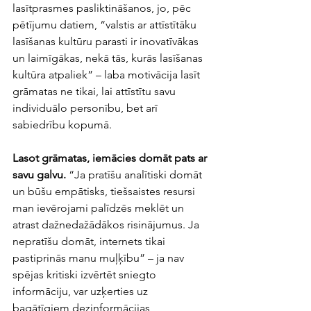
lasītprasmes pasliktināšanos, jo, pēc 
pētījumu datiem, “valstis ar attīstītāku 
lasīšanas kultūru parasti ir inovatīvākas 
un laimīgākas, nekā tās, kurās lasīšanas 
kultūra atpaliek” – laba motivācija lasīt 
grāmatas ne tikai, lai attīstītu savu 
individuālo personību, bet arī 
sabiedrību kopumā. 
Lasot grāmatas, iemācies domāt pats ar 
savu galvu. 
“Ja pratīšu analītiski domāt 
un būšu empātisks, tiešsaistes resursi 
man ievērojami palīdzēs meklēt un 
atrast dažnedažādākos risinājumus. Ja 
nepratīšu domāt, internets tikai 
pastiprinās manu muļķību” – ja nav 
spējas kritiski izvērtēt sniegto 
informāciju, var uzķerties uz 
bagātīgiem dezinformācijas 