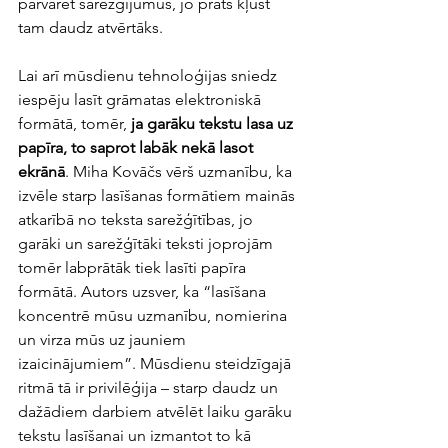
pārvarēt sarežģījumus, jo prāts kļūst 
tam daudz atvērtāks.
Lai arī mūsdienu tehnoloģijas sniedz 
iespēju lasīt grāmatas elektroniskā 
formātā, tomēr, 
ja garāku tekstu lasa uz 
papīra, to saprot labāk nekā lasot 
ekrānā
. Miha Kovāčs vērš uzmanību, ka 
izvēle starp lasīšanas formātiem mainās 
atkarībā no teksta sarežģītības, jo 
garāki un sarežģītāki teksti joprojām 
tomēr labprātāk tiek lasīti papīra 
formātā. Autors uzsver, ka “lasīšana 
koncentrē mūsu uzmanību, nomierina 
un virza mūs uz jauniem 
izaicinājumiem”. Mūsdienu steidzīgajā 
ritmā tā ir privilēģija – starp daudz un 
dažādiem darbiem atvēlēt laiku garāku 
tekstu lasīšanai un izmantot to kā 