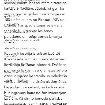
jūlijs/augusts/septembris 2022
secinājumiem, bet arī īstām aizrautīga 
lasītāja emocijām. Jāpiebilst gan, ka 
maijs/jūnijs 2022
autors piecus gadus ir sadarbojies ar 
aprīlis 2022
180 zinātniekiem no Eiropas, ASV un 
marts 2022
Izraēlas, kas specializējušies ekrāna 
tehnoloģiju izraisīto lasīšanas 
janvāris/februāris 2022
paradumu un lasītprasmes izmaiņu 
Literatūras ceļvedis jautā
izpētē. 
Literatūras ceļvedis ziņo
Katram ir iespēja izlasīt un izvērtēt 
maijs 2025
Kovāča ieteikumus un sasaistīt ar savu 
maijs/ jūnijs 2025
līdzšinējo lasīšanas pieredzi. Dažādos 
pārmaiņu laikos, tieši grāmatas autora 
Notikuma lasītava
dzīvē ir bijušas kā stabila un paliekoša 
Brīvdienu lasītava
vērtība. Ikviens ir aicināts aizdomāties, 
kāpēc lasīt vai nelasīt, un kādi varētu 
reportāža
būt ieguvumi katrā no šīm izdarītajām 
Numurs
izvēlēm. Kā pirmo iemeslu par labu 
lasīšanai, autors min 
iespēju redzēt un 
Augusts 2025