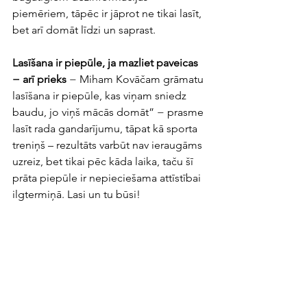
piemēriem, tāpēc ir jāprot ne tikai lasīt, 
bet arī domāt līdzi un saprast. 
Lasīšana ir piepūle, ja mazliet paveicas 
− arī prieks 
− Miham Kovāčam grāmatu 
lasīšana ir piepūle, kas viņam sniedz 
baudu, jo viņš mācās domāt” − prasme 
lasīt rada gandarījumu, tāpat kā sporta  
treniņš – rezultāts varbūt nav ieraugāms 
uzreiz, bet tikai pēc kāda laika, taču šī 
prāta piepūle ir nepieciešama attīstībai 
ilgtermiņā. Lasi un tu būsi! 
Noderīgi: 
ziemellatvija.lv
 / 
lasi.lv
Miha Kovāčs. Lasu, tātad esmu: 10 
iemesli, lai lasītu grāmatas digitālajā 
laikmetā. 
Rīga: Jāņa Rozes apgāds, 