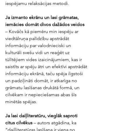
iespējamu relaksācijas metodi.  
Ja izmanto ekrānu un lasi grāmatas, 
iemācies domāt divos dažādos veidos
– Kovāčs kā piemēru min iespēju ar 
viedtālruņa palīdzību apstrādāt 
informāciju par valodnieciski un 
kulturāli svešu vidi un reaģēt uz 
tūlītējiem vides izaicinājumiem, kas ir 
saistīts ar spēju ātri un efektīvi apstrādāt 
informāciju ekrānā, taču spēja ilgstoši 
un padziļināti domāt, ir atkarīga no 
grāmatu lasīšanas drukātā formā, un 
cilvēkam ir nepieciešamas abas šīs 
minētās spējas.
Ja lasi daiļliteratūru, vieglāk saproti 
citus cilvēkus
 – autors atgādina, ka 
“daiļliteratūras lasīšana ir viena no 