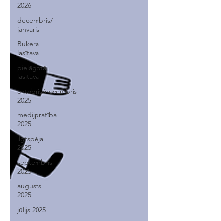
2026
decembris/
janvāris
Bukera
lasītava
pielāgotā
lasītava
oktobris/novembris
2025
medijpratība
2025
ilgtspēja
2025
septembris
2025
augusts
2025
jūlijs 2025