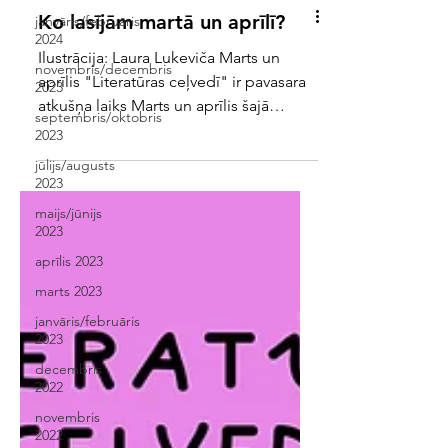
janvāris/februāris
2024
Ko lasījām martā un aprīlī?
novembris/decembris
2023
Ilustrācija: Laura Lukeviča Marts un
septembris/oktobris
aprīlis "Literatūras ceļvedī" ir pavasara
2023
atkušņa laiks Marts un aprīlis šajā
jūlijs/augusts
pavasarī "Literatūras ceļvedī" bija veltīti
2023
atkušņa tematikai, kas sevī nes zināmu
maijs/jūnijs
rāmumu. Tomēr, kamēr daba pamazām
2023
modās, latviešu literatūrā jau mutuļoja
aprīlis 2023
kaislības, kas bija pilnas dumpja,
riebuma, neizpratnes, drosmes,
marts 2023
iedvesmas, talanta, milzīga darba un
janvāris/februāris
pārmaiņu. Gluži kā pati dzīve. Laiks vēl
2023
varbūt ir pavasarīgi vēss, bet cilvēki
decembris
Latvijas literatūrā notei
2022
novembris
2022