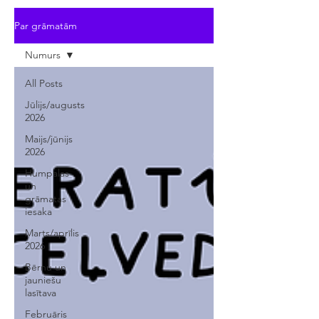
Par grāmatām
Numurs
All Posts
Jūlijs/augusts
2026
Maijs/jūnijs
2026
Humpalas
un
grāmatas
iesaka
Marts/aprīlis
2026
Bērnu un
jauniešu
lasītava
Februāris