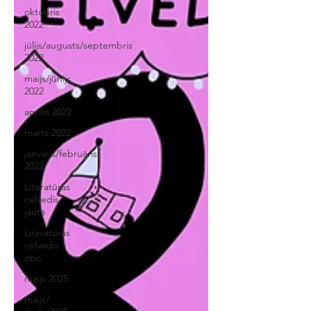
oktobris
2022
jūlijs/augusts/septembris
2022
maijs/jūnijs
2022
aprīlis 2022
marts 2022
janvāris/februāris
2022
Literatūras
ceļvedis
jautā
Literatūras
ceļvedis
ziņo
maijs 2025
maijs/