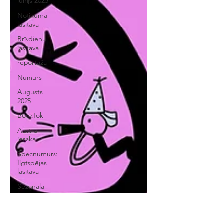
jūnijs 2025
Notikuma
lasītava
Brīvdienu
lasītava
reportāža
Numurs
Augusts
2025
BookTok
Austra
iesaka
Specnumurs:
Ilgtspējas
lasītava
Sezonālā
lasītava
Eiropas
lasītava