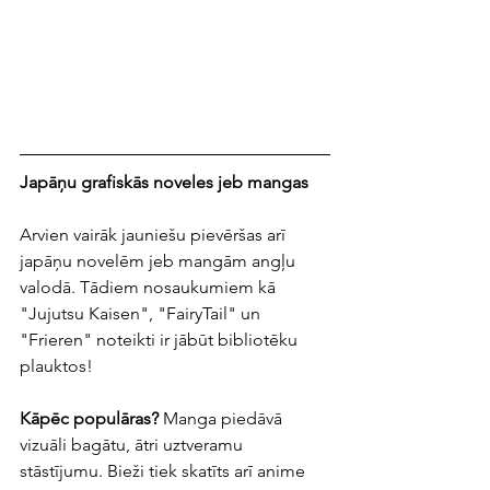
Japāņu grafiskās noveles jeb mangas
Arvien vairāk jauniešu pievēršas arī 
japāņu novelēm jeb mangām angļu 
valodā. Tādiem nosaukumiem kā 
"Jujutsu Kaisen", "FairyTail" un 
"Frieren" noteikti ir jābūt bibliotēku 
plauktos!
Kāpēc populāras? 
Manga piedāvā 
vizuāli bagātu, ātri uztveramu 
stāstījumu. Bieži tiek skatīts arī anime 