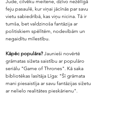
Jude, cilvēku meitene, dzīvo nežēlīgā 
feju pasaulē, kur viņai jācīnās par savu 
vietu sabiedrībā, kas viņu nicina. Tā ir 
tumša, bet valdzinoša fantāzija ar 
politiskiem spēlītēm, nodevībām un 
negaidītu mīlestību.
Kāpēc populāra?
 Jaunieši novērtē 
grāmatas sižeta saistību ar populāro 
seriālu "Game of Thrones". Kā saka 
bibliotēkas lasītāja Līga: "Šī grāmata 
mani piesaistīja ar savu fantāzijas sižetu 
ar nelielo realitātes pieskārienu".