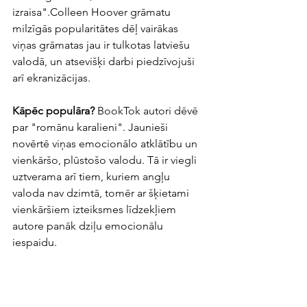
izraisa".Colleen Hoover grāmatu 
milzīgās popularitātes dēļ vairākas 
viņas grāmatas jau ir tulkotas latviešu 
valodā, un atsevišķi darbi piedzīvojuši 
arī ekranizācijas.
Kāpēc populāra? 
BookTok autori dēvē 
par "romānu karalieni". Jaunieši 
novērtē viņas emocionālo atklātību un 
vienkāršo, plūstošo valodu. Tā ir viegli 
uztverama arī tiem, kuriem angļu 
valoda nav dzimtā, tomēr ar šķietami 
vienkāršiem izteiksmes līdzekļiem 
autore panāk dziļu emocionālu 
iespaidu.