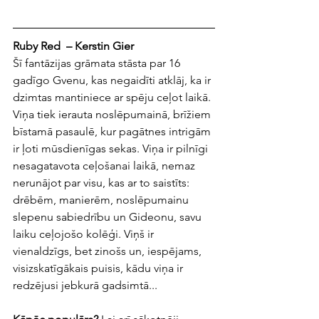
Ruby Red  – Kerstin Gier
Šī fantāzijas grāmata stāsta par 16 
gadīgo Gvenu, kas negaidīti atklāj, ka ir 
dzimtas mantiniece ar spēju ceļot laikā. 
Viņa tiek ierauta noslēpumainā, brīžiem 
bīstamā pasaulē, kur pagātnes intrigām 
ir ļoti mūsdienīgas sekas. Viņa ir pilnīgi 
nesagatavota ceļošanai laikā, nemaz 
nerunājot par visu, kas ar to saistīts: 
drēbēm, manierēm, noslēpumainu 
slepenu sabiedrību un Gideonu, savu 
laiku ceļojošo kolēģi. Viņš ir 
vienaldzīgs, bet zinošs un, iespējams, 
visizskatīgākais puisis, kādu viņa ir 
redzējusi jebkurā gadsimtā...