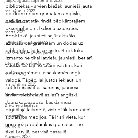
jūlijs/augusts/septembris 2022
bibliotēkās - arvien biežāk jaunieši jautā 
maijs/jūnijs 2022
pēc konkrētām grāmatām angliski, 
dažkārt pat stāv rindā pēc kārotajiem 
aprīlis 2022
eksemplāriem. Ikdienā uzturoties 
marts 2022
BookTokā, jaunieši sajūt aktuālo 
janvāris/februāris 2022
ažiotāžu par grāmatām un dodas uz 
bibliotēku, lai tās izlasītu. BookToku 
Literatūras ceļvedis jautā
izmanto ne tikai latviešu jaunieši, bet arī 
Literatūras ceļvedis ziņo
daudzi lasītāji no citām valstīm, kuri 
dalās ar grāmatu atsauksmēs angļu 
maijs 2025
valodā. Tāpēc, lai justos iekļauti un 
maijs/ jūnijs 2025
spētu iesaistīties sarunās, jaunieši 
arvien biežāk izvēlas lasīt angliski. 
Notikuma lasītava
Jaunākā paaudze, kas dzimusi 
Brīvdienu lasītava
digitālajā laikmetā, visbiežāk komunicē 
reportāža
sociālajos medijos. Tā ir arī vieta, kur 
apspriež populārākās grāmatas - ne 
Numurs
tikai Latvijā, bet visā pasaulē.
Augusts 2025