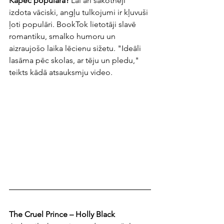
Kāpēc populāra? 
Lai arī sākotnēji 
izdota vāciski, angļu tulkojumi ir kļuvuši 
ļoti populāri. BookTok lietotāji slavē 
romantiku, smalko humoru un 
aizraujošo laika lēcienu sižetu. "Ideāli 
lasāma pēc skolas, ar tēju un pledu," 
teikts kādā atsauksmju video.
The Cruel Prince – Holly Black