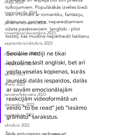
maijs 2024
tulkojumiem. Populārākās izvēles bieži 
marts/aprīlis 2024
vien ir romāni ar romantiku, fantāziju, 
drāmu un, protams, neparedzamiem 
janvāris/februāris 2024
sižeta pavērsieniem  (angliski - plot 
novembris/decembris 2023
twists), kas mudina nepārtraukt lasīšanu.
septembris/oktobris 2023
Sociālie mediji ne tikai 
jūlijs/augusts 2023
iedrošina lasīt angliski, bet arī 
maijs/jūnijs 2023
veido veselas kopienas, kurās 
aprīlis 2023
jaunieši dalās iespaidos, dalās 
marts 2023
ar savām emocionālajām 
janvāris/februāris 2023
reakcijām videoformātā un 
decembris 2022
veido "to be read" jeb "lasāmo 
novembris 2022
grāmatu" sarakstus. 
oktobris 2022
Šāds entuziasms redzams arī 