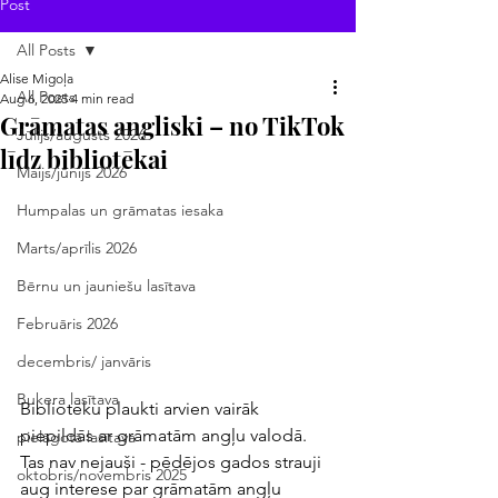
Post
All Posts
Alise Migoļa
All Posts
Aug 6, 2025
4 min read
Grāmatas angliski – no TikTok
Jūlijs/augusts 2026
līdz bibliotēkai
Maijs/jūnijs 2026
Humpalas un grāmatas iesaka
Marts/aprīlis 2026
Bērnu un jauniešu lasītava
Februāris 2026
decembris/ janvāris
Bukera lasītava
Bibliotēku plaukti arvien vairāk 
piepildās ar grāmatām angļu valodā. 
pielāgotā lasītava
Tas nav nejauši - pēdējos gados strauji 
oktobris/novembris 2025
aug interese par grāmatām angļu 