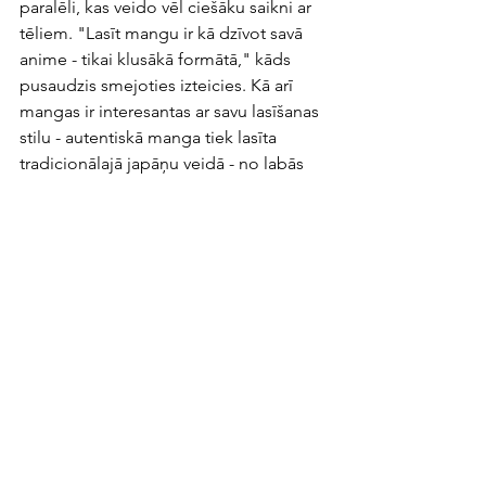
paralēli, kas veido vēl ciešāku saikni ar 
tēliem. "Lasīt mangu ir kā dzīvot savā 
anime - tikai klusākā formātā," kāds 
pusaudzis smejoties izteicies. Kā arī 
mangas ir interesantas ar savu lasīšanas 
stilu - autentiskā manga tiek lasīta 
tradicionālajā japāņu veidā - no labās 
uz kreiso pusi, tādējādi, grāmatas 
sākumam atrodoties otrā pusē, nekā 
tas ir parasti.