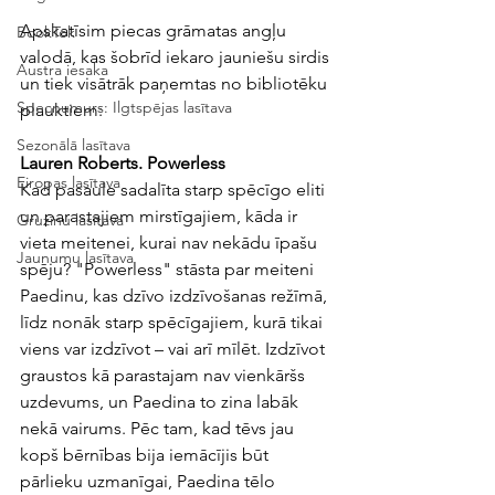
Apskatīsim piecas grāmatas angļu 
BookTok
valodā, kas šobrīd iekaro jauniešu sirdis 
Austra iesaka
un tiek visātrāk paņemtas no bibliotēku 
Specnumurs: Ilgtspējas lasītava
plauktiem:
Sezonālā lasītava
Lauren Roberts. Powerless
Eiropas lasītava
Kad pasaule sadalīta starp spēcīgo eliti 
un parastajiem mirstīgajiem, kāda ir 
Gruzīnu lasītava
vieta meitenei, kurai nav nekādu īpašu 
Jaunumu lasītava
spēju? "Powerless" stāsta par meiteni 
Paedinu, kas dzīvo izdzīvošanas režīmā, 
līdz nonāk starp spēcīgajiem, kurā tikai 
viens var izdzīvot – vai arī mīlēt. Izdzīvot 
graustos kā parastajam nav vienkāršs 
uzdevums, un Paedina to zina labāk 
nekā vairums. Pēc tam, kad tēvs jau 
kopš bērnības bija iemācījis būt 
pārlieku uzmanīgai, Paedina tēlo 