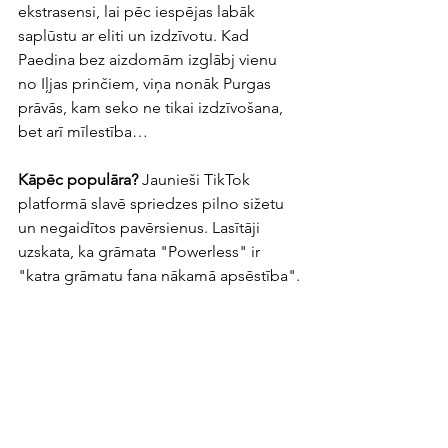
ekstrasensi, lai pēc iespējas labāk 
saplūstu ar eliti un izdzīvotu. Kad 
Paedina bez aizdomām izglābj vienu 
no Iļjas prinčiem, viņa nonāk Purgas 
prāvās, kam seko ne tikai izdzīvošana, 
bet arī mīlestība…
Kāpēc populāra? 
Jaunieši TikTok 
platformā slavē spriedzes pilno sižetu 
un negaidītos pavērsienus. Lasītāji 
uzskata, ka grāmata "Powerless" ir 
"katra grāmatu fana nākamā apsēstība".