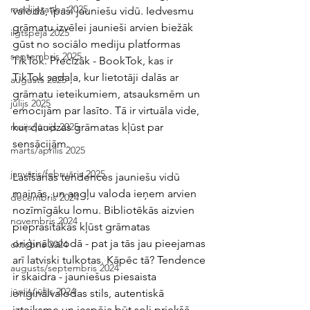
medijpratība 2025
valodā, īpaši jauniešu vidū. Iedvesmu 
grāmatu izvēlei jaunieši arvien biežāk 
ilgtspēja 2025
gūst no sociālo mediju platformas 
septembris 2025
TikTok. Precīzāk - BookTok, kas ir 
TikTok sadaļa, kur lietotāji dalās ar 
augusts 2025
grāmatu ieteikumiem, atsauksmēm un 
jūlijs 2025
emocijām par lasīto. Tā ir virtuāla vide, 
kur daudzas grāmatas kļūst par 
maijs/jūnijs 2025
sensācijām.
marts/aprīlis 2025
janvāris/februāris 2025
Lasīšanas tendences jauniešu vidū 
mainās, un angļu valoda ieņem arvien 
decembris 2024
nozīmīgāku lomu. Bibliotēkās aizvien 
novembris 2024
pieprasītākas kļūst grāmatas 
oriģinālvalodā - pat ja tās jau pieejamas 
oktobris 2024
arī latviski tulkotas. Kāpēc tā? Tendence 
augusts/septembris 2024
ir skaidra - jauniešus piesaista 
jūnijs/jūlijs 2024
oriģinālvalodas stils, autentiskā 
izteiksme un iespēja būt soli priekšā 