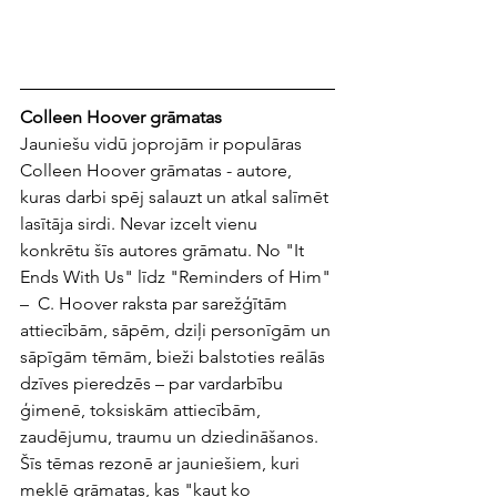
Colleen Hoover grāmatas
Jauniešu vidū joprojām ir populāras 
Colleen Hoover grāmatas - autore, 
kuras darbi spēj salauzt un atkal salīmēt 
lasītāja sirdi. Nevar izcelt vienu 
konkrētu šīs autores grāmatu. No "It 
Ends With Us" līdz "Reminders of Him" 
–  C. Hoover raksta par sarežģītām 
attiecībām, sāpēm, dziļi personīgām un 
sāpīgām tēmām, bieži balstoties reālās 
dzīves pieredzēs – par vardarbību 
ģimenē, toksiskām attiecībām, 
zaudējumu, traumu un dziedināšanos. 
Šīs tēmas rezonē ar jauniešiem, kuri 
meklē grāmatas, kas "kaut ko 