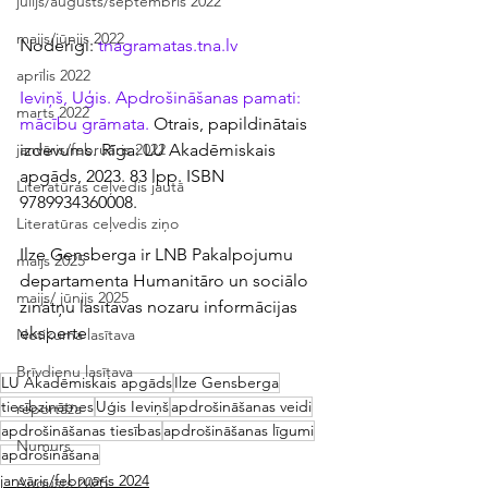
jūlijs/augusts/septembris 2022
maijs/jūnijs 2022
Noderīgi: 
tnagramatas.tna.lv
aprīlis 2022
Ieviņš, Uģis. Apdrošināšanas pamati: 
marts 2022
mācību grāmata. 
Otrais, papildinātais 
izdevums. Rīga: LU Akadēmiskais 
janvāris/februāris 2022
apgāds, 2023. 83 lpp. ISBN 
Literatūras ceļvedis jautā
9789934360008.
Literatūras ceļvedis ziņo
Ilze Gensberga ir LNB Pakalpojumu 
maijs 2025
departamenta Humanitāro un sociālo 
maijs/ jūnijs 2025
zinātņu lasītavas nozaru informācijas 
eksperte
Notikuma lasītava
Brīvdienu lasītava
LU Akadēmiskais apgāds
Ilze Gensberga
tiesībzinātnes
Uģis Ieviņš
apdrošināšanas veidi
reportāža
apdrošināšanas tiesības
apdrošināšanas līgumi
Numurs
apdrošināšana
janvāris/februāris 2024
Augusts 2025