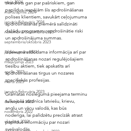
maijs 2024
skaidrots gan par pašriskiem, gan 
papildus iespējām šīs apdrošināšanas 
marts/aprīlis 2024
polises klientiem, savukārt ceļojumuma 
janvāris/februāris 2024
apdrošināšanas piemērā salīdzināti 
dažādu programmu apdrošinātie riski 
novembris/decembris 2023
un apdrošinājuma summas. 
septembris/oktobris 2023
Izdevumā atdodama informācija arī par 
jūlijs/augusts 2023
apdrošināšanas nozari regulējošajiem 
maijs/jūnijs 2023
tiesību aktiem, tiek apskatīts arī 
aprīlis 2023
apdrošināšanas tirgus un nozares 
specifiskās profesijas.  
marts 2023
janvāris/februāris 2023
Grāmatas noslēgumā pieejama terminu 
tulkojošā vārdnīca latviešu, krievu, 
decembris 2022
angļu un vācu valodā, kas būs 
novembris 2022
noderīga, lai palīdzētu precīzāk atrast 
oktobris 2022
papildus informāciju par nozari 
svešvalodās. 