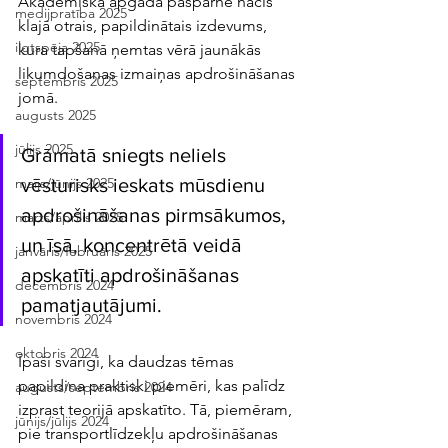
Akadēmiskā apgāda paspārnē nācis 
medijpratība 2025
klajā otrais, papildinātais izdevums, 
ilgtspēja 2025
kura tapšanā ņemtas vērā jaunākās 
likumdošanas izmaiņas apdrošināšanas 
septembris 2025
jomā. 
augusts 2025
jūlijs 2025
Grāmatā sniegts neliels 
vēsturisks ieskats mūsdienu 
maijs/jūnijs 2025
apdrošināšanas pirmsākumos, 
marts/aprīlis 2025
un īsā, koncentrētā veidā 
janvāris/februāris 2025
apskatīti apdrošināšanas 
decembris 2024
pamatjautājumi. 
novembris 2024
oktobris 2024
Īpaši svarīgi, ka daudzas tēmas 
papildina praktiski piemēri, kas palīdz 
augusts/septembris 2024
izprast teorijā apskatīto. Tā, piemēram, 
jūnijs/jūlijs 2024
pie transportlīdzekļu apdrošināšanas 