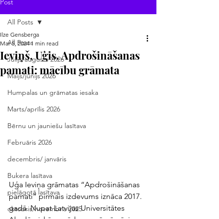
Post
All Posts
Ilze Gensberga
All Posts
Mar 5, 2024
1 min read
Ieviņš, Uģis. Apdrošināšanas
Jūlijs/augusts 2026
pamati: mācību grāmata
Maijs/jūnijs 2026
Humpalas un grāmatas iesaka
Marts/aprīlis 2026
Bērnu un jauniešu lasītava
Februāris 2026
decembris/ janvāris
Bukera lasītava
Uģa Ieviņa grāmatas “Apdrošināšanas 
pielāgotā lasītava
pamati” pirmais izdevums iznāca 2017. 
gadā. Nupat Latvijas Universitātes 
oktobris/novembris 2025