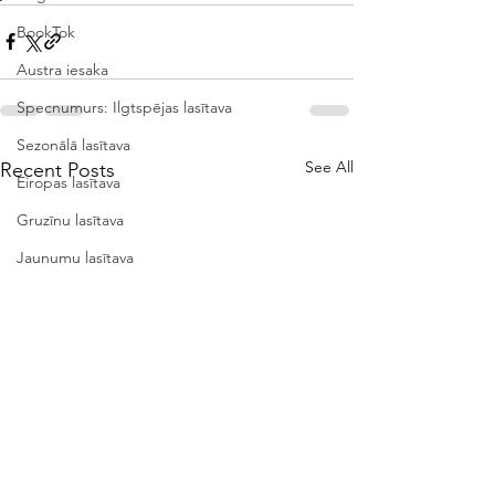
BookTok
Austra iesaka
Specnumurs: Ilgtspējas lasītava
Sezonālā lasītava
See All
Recent Posts
Eiropas lasītava
Gruzīnu lasītava
Jaunumu lasītava