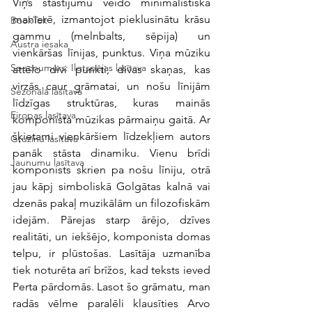
Viņš stāstījumu veido minimālistiskā 
manierē, izmantojot pieklusinātu krāsu 
BookTok
gammu (melnbalts, sēpija) un 
Austra iesaka
vienkāršas līnijas, punktus. Viņa mūziku 
Specnumurs: Ilgtspējas lasītava
attēlo divi punkti, divas skaņas, kas 
virzās caur grāmatai, un nošu līnijām 
Sezonālā lasītava
līdzīgas struktūras, kuras mainās 
Eiropas lasītava
komponista mūzikas pārmaiņu gaitā. Ar 
šķietami vienkāršiem līdzekļiem autors 
Gruzīnu lasītava
panāk stāsta dinamiku. Vienu brīdi 
Jaunumu lasītava
komponists skrien pa nošu līniju, otrā 
jau kāpj simboliskā Golgātas kalnā vai 
dzenās pakaļ muzikālām un filozofiskām 
idejām. Pārejas starp ārējo, dzīves 
realitāti, un iekšējo, komponista domas 
telpu, ir plūstošas. Lasītāja uzmanība 
tiek noturēta arī brīžos, kad teksts ieved 
Perta pārdomās. Lasot šo grāmatu, man 
radās vēlme paralēli klausīties Arvo 