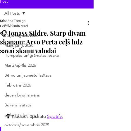
Post
All Posts
Kristiāna Tomiņa
All Posts
Feb 17
2 min read
🎧 Jōnass Sildre. Starp divām
Jūlijs/augusts 2026
skaņām: Arvo Perta ceļš līdz
Maijs/jūnijs 2026
savai skaņu valodai
Humpalas un grāmatas iesaka
Marts/aprīlis 2026
Bērnu un jauniešu lasītava
Februāris 2026
decembris/ janvāris
Bukera lasītava
pielāgotā lasītava
🎧 Klausies apskatu 
Spotify.
oktobris/novembris 2025