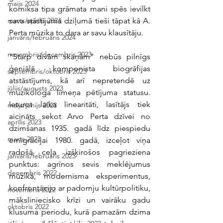
maijs 2024
komiksa tipa grāmata mani spēs ievilkt 
sava stāstījuma dziļumā tieši tāpat kā A. 
marts/aprīlis 2024
Perta mūzika to dara ar savu klausītāju.
janvāris/februāris 2024
novembris/decembris 2023
"Starp divām skaņām" nebūs pilnīgs 
ģeniālā komponista biogrāfijas 
septembris/oktobris 2023
atstāstījums, kā arī nepretendē uz 
jūlijs/augusts 2023
muzikologa līmeņa pētījuma statusu. 
Ieturot laika linearitāti, lasītājs tiek 
maijs/jūnijs 2023
aicināts sekot Arvo Perta dzīvei no 
aprīlis 2023
dzimšanas 1935. gadā līdz piespiedu 
marts 2023
emigrācijai 1980. gadā, izceļot viņa 
radošā ceļa izšķirošos pagrieziena 
janvāris/februāris 2023
punktus: agrīnos sevis meklējumus 
decembris 2022
mūzikā, modernisma eksperimentus, 
konfrontāciju ar padomju kultūrpolitiku, 
novembris 2022
māksliniecisko krīzi un vairāku gadu 
oktobris 2022
klusuma periodu, kurā pamazām dzima 