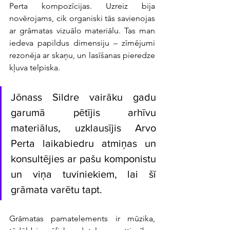
Perta kompozīcijas. Uzreiz bija 
novērojams, cik organiski tās savienojas 
ar grāmatas vizuālo materiālu. Tas man 
iedeva papildus dimensiju – zīmējumi 
rezonēja ar skaņu, un lasīšanas pieredze 
kļuva telpiska.
Jōnass Sildre vairāku gadu 
garumā pētījis arhīvu 
materiālus, uzklausījis Arvo 
Perta laikabiedru atmiņas un 
konsultējies ar pašu komponistu 
un viņa tuviniekiem, lai šī 
grāmata varētu tapt. 
Grāmatas pamatelements ir mūzika, 