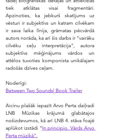
tādēļ biogrāfiskas detaļas un attiecības 
tiek atklātas visai fragmentāri. 
Apzinoties, ka jebkurš skatījums uz 
vēsturi ir subjektīvs un katram cilvēkam 
ir sava laika līnija, grāmatas pēcvārdā 
autors norāda, ka arī šis darbs ir "vairāku 
cilvēku ceļu interpretācija", autora 
subjektīvs mēģinājums vārdos un 
attēlos tuvoties komponista unikālajam 
radošās dzīves ceļam.
Noderīgi:
Between Two Sounds| Book Trailer
Aicinu plašāk iepazīt Arvo Perta daiļradi 
LNB Mūzikas krājumā glabātajos 
nošizdevumos, kā arī LNB 4. stāva foajē 
aplūkot izstādi "
In principio. Vārds Arvo 
Perta mūzikā".