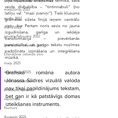
viņa muzikālās izteiksmes tehnika, sava 
jūlijs/augusts/septembris 2022
veida divbalsība – "tintinnabuli" (no 
maijs/jūnijs 2022
latīņu val. "mazi zvaniņi"). Tieši klusums 
aprīlis 2022
grāmatas sižeta līnijā ieņem centrālo 
vietu, kur Pertam noris sevis no jauna 
marts 2022
izgudrošana, garīga un iekšēja 
janvāris/februāris 2022
transformācija – pievēršanās 
pareizticībai, un garīgo tekstu nozīmes 
Literatūras ceļvedis jautā
padziļināta izzināšana un integrēšana 
Literatūras ceļvedis ziņo
mūzikā.
maijs 2025
Grafiskā romāna autora 
maijs/ jūnijs 2025
Jōnassa Sildres vizuālā valoda 
Notikuma lasītava
nav tikai papildinājums tekstam, 
Brīvdienu lasītava
bet gan ir kā patstāvīgs domas 
reportāža
izteikšanas instruments. 
Numurs
Augusts 2025