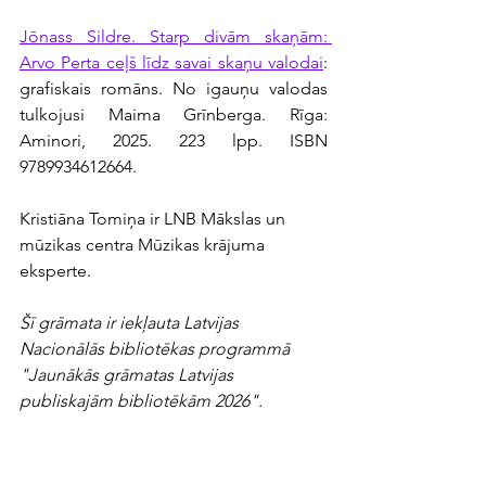
Jōnass Sildre. Starp divām skaņām: 
Arvo Perta ceļš līdz savai skaņu valodai
: 
grafiskais romāns. No igauņu valodas 
tulkojusi Maima Grīnberga. Rīga: 
Aminori, 2025. 223 lpp. ISBN 
9789934612664.
Kristiāna Tomiņa ir LNB Mākslas un 
mūzikas centra Mūzikas krājuma 
eksperte.
Šī grāmata ir iekļauta Latvijas 
Nacionālās bibliotēkas programmā 
"Jaunākās grāmatas Latvijas 
publiskajām bibliotēkām 2026".