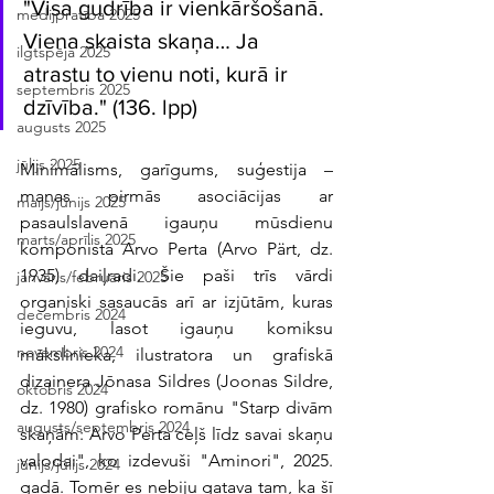
"Visa gudrība ir vienkāršošanā. 
medijpratība 2025
Viena skaista skaņa… Ja 
ilgtspēja 2025
atrastu to vienu noti, kurā ir 
septembris 2025
dzīvība." (136. lpp)
augusts 2025
jūlijs 2025
Minimālisms, garīgums, suģestija – 
manas pirmās asociācijas ar 
maijs/jūnijs 2025
pasaulslavenā igauņu mūsdienu 
marts/aprīlis 2025
komponista Arvo Perta (Arvo Pärt, dz. 
1935) daiļradi. Šie paši trīs vārdi 
janvāris/februāris 2025
organiski sasaucās arī ar izjūtām, kuras 
decembris 2024
ieguvu, lasot igauņu komiksu 
novembris 2024
mākslinieka, ilustratora un grafiskā 
dizainera Jōnasa Sildres (Joonas Sildre, 
oktobris 2024
dz. 1980) grafisko romānu "Starp divām 
augusts/septembris 2024
skaņām: Arvo Perta ceļš līdz savai skaņu 
valodai", ko izdevuši "Aminori", 2025. 
jūnijs/jūlijs 2024
gadā. Tomēr es nebiju gatava tam, ka šī 