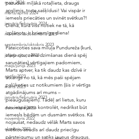
maijs 2024
pazudusi mīļākā rotaļlieta, draugs 
apslimis, torte sašķīdusi! Vai vispār ir 
marts/aprīlis 2024
iemesls priecāties un svinēt svētkus?! 
janvāris/februāris 2024
Diena, kurā viss notiek ne tā, kā 
izplānots, ir briesmīga diena! 
novembris/decembris 2023
septembris/oktobris 2023
Pateicoties sava mīluļa Pundureža (kurš, 
starp citu, zēna dzimšanas dienā spēj 
jūlijs/augusts 2023
sarunāties) vērtīgajiem padomiem, 
maijs/jūnijs 2023
Marts aptver, ka tik daudz kas dzīvē ir 
aprīlis 2023
atkarīgs no tā, kā mēs paši spējam 
palūkoties uz notikumiem (šis ir vērtīgs 
marts 2023
atgādinājums arī mums – 
janvāris/februāris 2023
pieaugušajiem). Tādēļ arī lietus, kuru 
nav iespējams kontrolēt, nedrīkst būt 
decembris 2022
iemesls bēdām un dusmām svētkos. Kā 
novembris 2022
nojaušat, nedaudz vēlāk Marts savos 
oktobris 2022
svētkos atradīs arī daudz priecīgu 
pārsteigumu un satiks jaunus draugus.