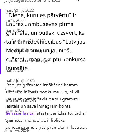
jūlijs/augusts/septembris 2022
maijs/jūnijs 2022
“Diena, kuru es pārvērtu” ir 
aprīlis 2022
Lauras Jambuševas pirmā 
marts 2022
grāmata, un būtiski uzsvērt, ka 
janvāris/februāris 2022
tā ir arī izdevniecības “Latvijas 
Mediji” bērnu un jauniešu 
Literatūras ceļvedis jautā
grāmatu manuskriptu konkursa 
Literatūras ceļvedis ziņo
laureāte. 
maijs 2025
maijs/ jūnijs 2025
Debijas grāmatas iznākšana katram 
Notikuma lasītava
autoram ir īpašs notikums. Un, tā kā 
Laura arī pati ir čakla bērnu grāmatu 
Brīvdienu lasītava
lasītāja un savā Instagram kontā 
reportāža
@mazie.lasitaji
 stāsta par izlasīto, tad šī 
grāmata, manuprāt, ir lielisks 
Numurs
apliecinājums viņas grāmatu mīlestībai. 
Augusts 2025