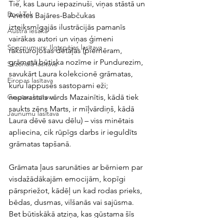
Tie, kas Lauru iepazinuši, viņas stāstā un 
BookTok
Anetes Bajāres-Babčukas 
izteiksmīgajās ilustrācijās pamanīs 
Austra iesaka
vairākas autori un viņas ģimeni 
Specnumurs: Ilgtspējas lasītava
raksturojošas detaļas (piemēram, 
grāmatā būtiska nozīme ir Pundurezim, 
Sezonālā lasītava
savukārt Laura kolekcionē grāmatas, 
Eiropas lasītava
kuru lappusēs sastopami eži; 
neparastais vārds Mazainītis, kādā tiek 
Gruzīnu lasītava
saukts zēns Marts, ir mīļvārdiņš, kādā 
Jaunumu lasītava
Laura dēvē savu dēlu) – viss minētais 
apliecina, cik rūpīgs darbs ir ieguldīts 
grāmatas tapšanā.
Grāmata ļaus sarunāties ar bērniem par 
visdažādākajām emocijām, kopīgi 
pārspriežot, kādēļ un kad rodas prieks, 
bēdas, dusmas, vilšanās vai sajūsma. 
Bet būtiskākā atziņa, kas gūstama šīs 