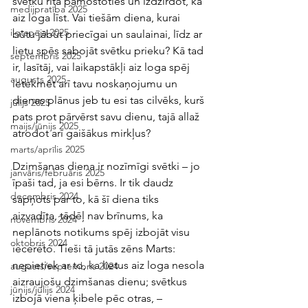
svētku rītā pamostoties un izdzirdot, ka 
medijpratība 2025
aiz loga līst. Vai tiešām diena, kurai 
ilgtspēja 2025
būtu jābūt priecīgai un saulainai, līdz ar 
lietu spēs sabojāt svētku prieku? Kā tad 
septembris 2025
ir, lasītāj, vai laikapstākļi aiz loga spēj 
augusts 2025
ietekmēt arī tavu noskaņojumu un 
dienas plānus jeb tu esi tas cilvēks, kurš 
jūlijs 2025
pats prot pārvērst savu dienu, tajā allaž 
maijs/jūnijs 2025
atrodot arī gaišākus mirkļus?
marts/aprīlis 2025
Dzimšanas diena ir nozīmīgi svētki – jo 
janvāris/februāris 2025
īpaši tad, ja esi bērns. Ir tik daudz 
decembris 2024
sapņots par to, kā šī diena tiks 
aizvadīta, tādēļ nav brīnums, ka 
novembris 2024
neplānots notikums spēj izbojāt visu 
oktobris 2024
iecerēto. Tieši tā jutās zēns Marts: 
nepietiek ar to, ka lietus aiz loga nesola 
augusts/septembris 2024
aizraujošu dzimšanas dienu; svētkus 
jūnijs/jūlijs 2024
izbojā viena ķibele pēc otras, – 