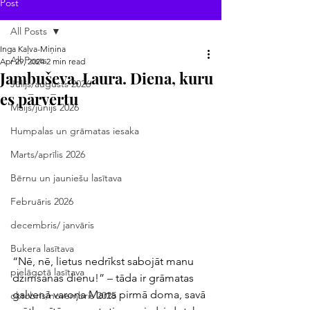
Post
All Posts
Inga Kaļva-Miņina
All Posts
Apr 29, 2024
2 min read
Jambuševa, Laura. Diena, kuru
Jūlijs/augusts 2026
es pārvērtu
Maijs/jūnijs 2026
Humpalas un grāmatas iesaka
Marts/aprīlis 2026
Bērnu un jauniešu lasītava
Februāris 2026
decembris/ janvāris
Bukera lasītava
“Nē, nē, lietus nedrīkst sabojāt manu 
pielāgotā lasītava
dzimšanas dienu!” – tāda ir grāmatas 
galvenā varoņa Marta pirmā doma, savā 
oktobris/novembris 2025