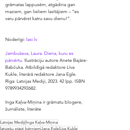
grāmatas lappusēm, atgādina gan 
maziem, gan lieliem lasītājiem – “es 
varu pārvērst katru savu dienu!”.
Noderīgi: 
lasi.lv
Jambuševa, Laura. Diena, kuru es 
pārvērtu.
 Ilustrāciju autore Anete Bajāre-
Babčuka. Atbildīgā redaktore Līva 
Kukle, literārā redaktore Jana Egle. 
Rīga: Latvijas Mediji, 2023. 42 lpp. ISBN 
9789934292682.
Inga Kaļva-Miņina ir grāmatu blogere, 
žurnāliste, literāte
Latvijas Mediji
Inga Kaļva-Miņina
latviešu stāsti bērniem
Jana Egle
Līva Kukle