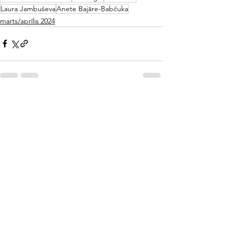
Laura Jambuševa
Anete Bajāre-Babčuka
marts/aprīlis 2024
See All
Recent Posts