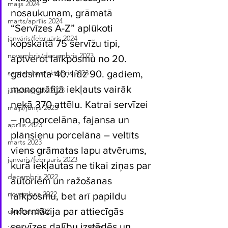
maijs 2024
nosaukumam, grāmatā 
marts/aprīlis 2024
“Servīzes A-Z” aplūkoti 
janvāris/februāris 2024
kopskaitā 75 servīžu tipi, 
novembris/decembris 2023
aptverot laikposmu no 20. 
gadsimta 40. līdz 90. gadiem, 
septembris/oktobris 2023
monogrāfijā iekļauts vairāk 
jūlijs/augusts 2023
nekā 370 attēlu. Katrai servīzei 
maijs/jūnijs 2023
– no porcelāna, fajansa un 
aprīlis 2023
plānsienu porcelāna – veltīts 
marts 2023
viens grāmatas lapu atvērums, 
janvāris/februāris 2023
kurā iekļautas ne tikai ziņas par 
decembris 2022
autoriem un ražošanas 
novembris 2022
laikposmu, bet arī papildu 
informācija par attiecīgās 
oktobris 2022
servīzes dalību izstādēs un 