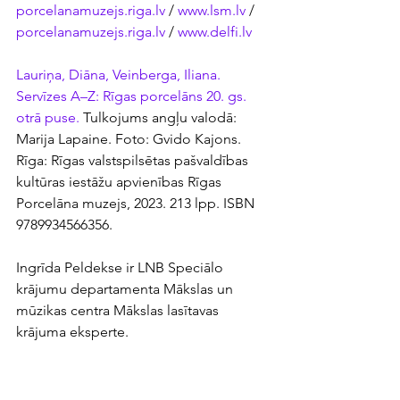
porcelanamuzejs.riga.lv
 /
www.lsm.lv
 / 
porcelanamuzejs.riga.lv
 / 
www.delfi.lv
Lauriņa, Diāna, Veinberga, Iliana. 
Servīzes A–Z: Rīgas porcelāns 20. gs. 
otrā puse.
 Tulkojums angļu valodā: 
Marija Lapaine. Foto: Gvido Kajons. 
Rīga: Rīgas valstspilsētas pašvaldības 
kultūras iestāžu apvienības Rīgas 
Porcelāna muzejs, 2023. 213 lpp. ISBN 
9789934566356.
Ingrīda Peldekse ir 
LNB Speciālo 
krājumu departamenta Mākslas un 
mūzikas centra Mākslas lasītavas 
krājuma eksperte.