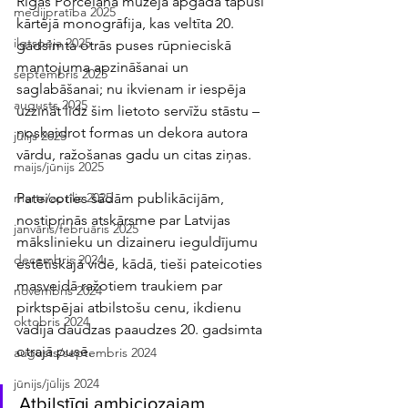
Rīgas Porcelāna muzeja apgādā tapusi 
medijpratība 2025
kārtējā monogrāfija, kas veltīta 20. 
ilgtspēja 2025
gadsimta otrās puses rūpnieciskā 
mantojuma apzināšanai un 
septembris 2025
saglabāšanai; nu ikvienam ir iespēja 
augusts 2025
uzzināt līdz šim lietoto servīžu stāstu – 
noskaidrot formas un dekora autora 
jūlijs 2025
vārdu, ražošanas gadu un citas ziņas. 
maijs/jūnijs 2025
Pateicoties šādām publikācijām, 
marts/aprīlis 2025
nostiprinās atskārsme par Latvijas 
janvāris/februāris 2025
mākslinieku un dizaineru ieguldījumu 
decembris 2024
estētiskajā vidē, kādā, tieši pateicoties 
masveidā ražotiem traukiem par 
novembris 2024
pirktspējai atbilstošu cenu, ikdienu 
oktobris 2024
vadīja daudzas paaudzes 20. gadsimta 
otrajā pusē. 
augusts/septembris 2024
jūnijs/jūlijs 2024
Atbilstīgi ambiciozajam 