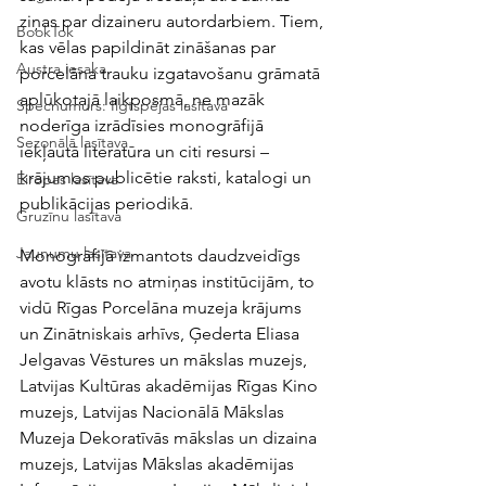
ziņas par dizaineru autordarbiem. Tiem, 
BookTok
kas vēlas papildināt zināšanas par 
Austra iesaka
porcelāna trauku izgatavošanu grāmatā 
aplūkotajā laikposmā, ne mazāk 
Specnumurs: Ilgtspējas lasītava
noderīga izrādīsies monogrāfijā 
Sezonālā lasītava
iekļautā literatūra un citi resursi – 
krājumos publicētie raksti, katalogi un 
Eiropas lasītava
publikācijas periodikā. 
Gruzīnu lasītava
Jaunumu lasītava
Monogrāfijā izmantots daudzveidīgs 
avotu klāsts no atmiņas institūcijām, to 
vidū Rīgas Porcelāna muzeja krājums 
un Zinātniskais arhīvs, Ģederta Eliasa 
Jelgavas Vēstures un mākslas muzejs, 
Latvijas Kultūras akadēmijas Rīgas Kino 
muzejs, Latvijas Nacionālā Mākslas 
Muzeja Dekoratīvās mākslas un dizaina 
muzejs, Latvijas Mākslas akadēmijas 