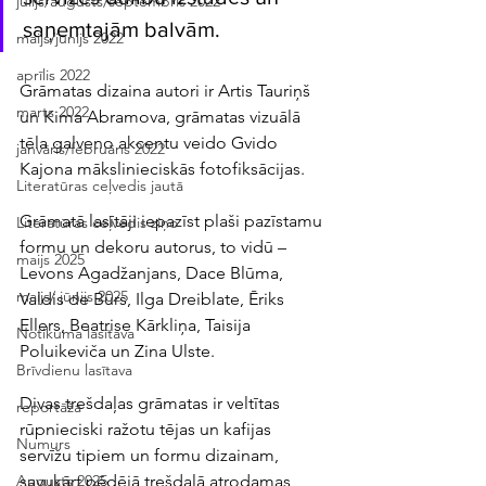
jūlijs/augusts/septembris 2022
saņemtajām balvām. 
maijs/jūnijs 2022
aprīlis 2022
Grāmatas dizaina autori ir Artis Tauriņš 
marts 2022
un Kima Abramova, grāmatas vizuālā 
tēla galveno akcentu veido Gvido 
janvāris/februāris 2022
Kajona mākslinieciskās fotofiksācijas. 
Literatūras ceļvedis jautā
Grāmatā lasītāji iepazīst plaši pazīstamu 
Literatūras ceļvedis ziņo
formu un dekoru autorus, to vidū – 
maijs 2025
Levons Agadžanjans, Dace Blūma, 
maijs/ jūnijs 2025
Valdis de Būrs, Ilga Dreiblate, Ēriks 
Ellers, Beatrise Kārkliņa, Taisija 
Notikuma lasītava
Poluikeviča un Zina Ulste.
Brīvdienu lasītava
Divas trešdaļas grāmatas ir veltītas 
reportāža
rūpnieciski ražotu tējas un kafijas 
Numurs
servīžu tipiem un formu dizainam, 
savukārt pēdējā trešdaļā atrodamas 
Augusts 2025