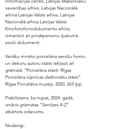
Informācijas centrs, Latvijas Mākslinieku 
savienības arhīvs, Latvijas Nacionālā 
arhīva Latvijas Valsts arhīvs, Latvijas 
Nacionālā arhīva Latvijas Valsts 
Kinofotofonodokumentu arhīvs; 
izmantoti arī privātpersonu īpašumā 
esoši dokumenti. 
Vairāku minēto porcelāna servīžu formu 
un dekoru autoru stāsti iekļauti arī 
grāmatā: “Porcelāna stāsti: Rīgas 
Porcelāna rūpnīcas darbinieku stāsti”. 
Rīgas Porcelāna muzejs, 2020, 263 lpp. 
Piebilstams, ka nupat, 2024. gadā, 
iznācis grāmatas "Servīzes A-Z" 
atkārtots izdevums.
Noderīgi: 