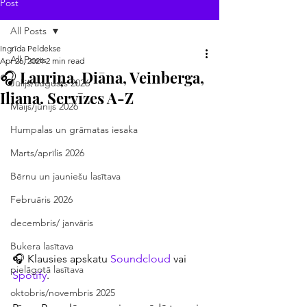
Post
All Posts
Ingrīda Peldekse
All Posts
Apr 26, 2024
2 min read
🎧 Lauriņa, Diāna, Veinberga,
Jūlijs/augusts 2026
Iliana. Servīzes A-Z
Maijs/jūnijs 2026
Humpalas un grāmatas iesaka
Marts/aprīlis 2026
Bērnu un jauniešu lasītava
Februāris 2026
decembris/ janvāris
Bukera lasītava
🎧 Klausies apskatu 
Soundcloud
 vai 
pielāgotā lasītava
Spotify
.
oktobris/novembris 2025