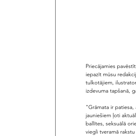
maijs/jūnijs 2023
Priecājamies pavēstī
iepazīt mūsu redakci
tulkotājiem, ilustrat
izdevuma tapšanā, g
"Grāmata ir patiesa, 
jauniešiem ļoti aktuā
ballītes, seksuālā ori
viegli tveramā rakst