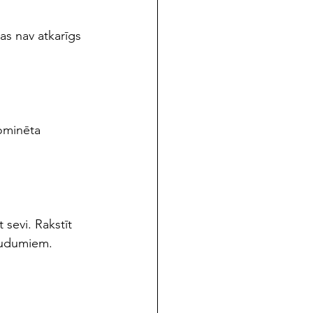
as nav atkarīgs 
nominēta 
 sevi. Rakstīt 
gludumiem.