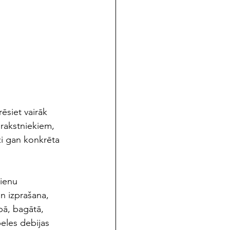
siet vairāk 
rakstniekiem, 
zi gan konkrēta 
dienu 
n izprašana, 
abā, bagātā, 
eles debijas 