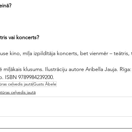
seinā?
tris vai koncerts?
e kino, mīļa izpildītāja koncerts, bet vienmēr – teātris, te
 mīļākais klusums. Ilustrāciju autore Aribella Jauja. Rīga
pp. ISBN 9789984239200.
ūras ceļvedis jautā
Gusts Ābele
atūras ceļvedis jautā