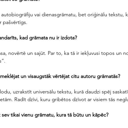
utobiogrāfiju vai dienasgrāmatu, bet oriģinālu tekstu, k
r pašvērtīgs.
andarīts, kad grāmata nu ir izdota?
lasa, novērtē un sajūt. Par to, ka tā ir iekļuvusi topos un 
s”.
 meklējat un visaugstāk vērtējat citu autoru grāmatās?
lodu, uzrakstīt universālu tekstu, kurā daudzi spēj saskatīt
lietām. Radīt dzīvi, kuru gribētos dzīvot ar visiem tās ne
 sev tikai vienu grāmatu, kura tā būtu un kāpēc?