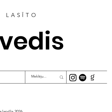
R LASĪTO
ļvedis
s/aprīlis 2026