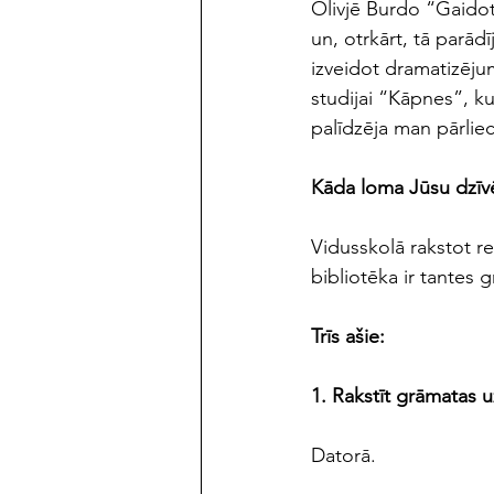
Olivjē Burdo “Gaidot 
un, otrkārt, tā parād
izveidot dramatizējum
studijai “Kāpnes”, k
palīdzēja man pārliec
Kāda loma Jūsu dzīvē
Vidusskolā rakstot re
bibliotēka ir tantes 
Trīs ašie:
1. Rakstīt grāmatas u
Datorā.