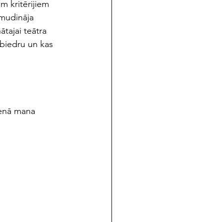
m kritērijiem 
amudināja 
tajai teātra 
biedru un kas 
ienā mana 