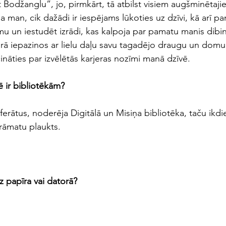
Bodžanglu”, jo, pirmkārt, tā atbilst visiem augšminētajie
īja man, cik dažādi ir iespējams lūkoties uz dzīvi, kā arī p
u un iestudēt izrādi, kas kalpoja par pamatu manis dibinā
urā iepazinos ar lielu daļu savu tagadējo draugu un domu
ināties par izvēlētās karjeras nozīmi manā dzīvē.
 ir bibliotēkām?
ferātus, noderēja Digitālā un Misiņa bibliotēka, taču ikd
grāmatu plaukts.
z papīra vai datorā?