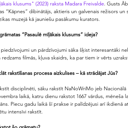
ļākais klusums" (2023) raksta Madara Freivalde
. Gusts Ābe
jas “Kāpnes” dibinātājs, aktieris un galvenais režisors un 
zikas muzejā kā jauniešu pasākumu kurators.
grāmatas “Pasaulē mīļākais klusums” ideja?
piedzīvojumi un pārdzīvojumi sāka šķist interesantāki nek
redzams filmās, kļuva skaidrs, ka par tiem ir vērts uzrakst
lāt rakstīšanas procesa aizkulises – kā strādājat Jūs?
akstīt disciplinēti, sāku rakstīt NaNoWriMo jeb Nacionālā 
vembra laikā, katru dienu rakstot 1667 vārdus, mēneša la
s. Piecu gadu laikā šī prakse ir palīdzējusi arī ikdienā atr
u intensīvi rakstīt.
akstot šo grāmatu?