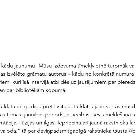
t kādu jaunumu! Mūsu izdevuma tīmekļvietnē turpmāk varē
jas izvēlēto grāmatu autorus – kādu no konkrētā numura 
oriem, kuri īsā intervijā atbildēs uz jautājumiem par piered
an par bibliotēkām kopumā.
atklāta un godīga pret lasītāju, turklāt tajā ietvertas mūs
las tēmas: jaunības periods, attiecības, sevis meklēšana u
entācija, ilūzijas un ilgas. Iepriecina arī jaunā rakstnieka l
u valoda," tā par deviņpadsmitgadīgā rakstnieka Gusta Āb