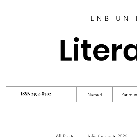
LNB UN 
Liter
ISSN 2592-8392
Numuri
Par mu
All Posts
Jūlijs/augusts 2026