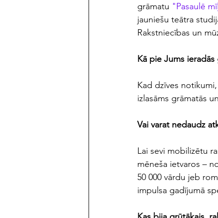
grāmatu 
"Pasaulē mī
jauniešu teātra studi
Rakstniecības un mū
Kā pie Jums ieradās 
Kad dzīves notikumi, 
izlasāms grāmatās un 
Vai varat nedaudz atk
Lai sevi mobilizētu r
mēneša ietvaros – no
50 000 vārdu jeb romān
impulsa gadījumā spēt
Kas bija grūtākais, r