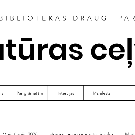
BIBLIOTĒKAS DRAUGI PA
atūras ce
ms
Par grāmatām
Intervijas
Manifests
Maijs/jūnijs 2026
Humpalas un grāmatas iesaka
Mart