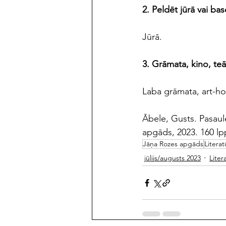
2. Peldēt jūrā vai ba
Jūrā.
3. Grāmata, kino, teā
Laba grāmata, art-hous
Ābele, Gusts. Pasaulē
apgāds, 2023. 160 l
Jāņa Rozes apgāds
Literat
jūlijs/augusts 2023
Liter