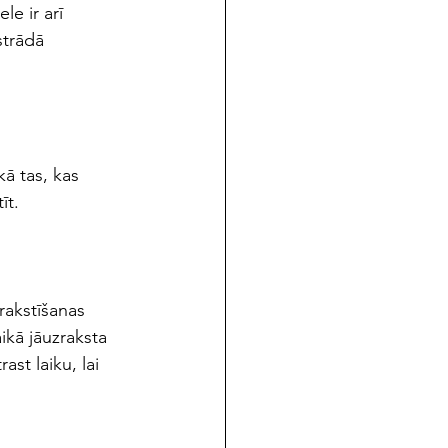
le ir arī 
strādā 
ā tas, kas 
īt.
rakstīšanas 
ikā jāuzraksta 
ast laiku, lai 