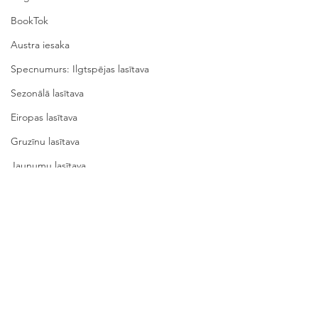
BookTok
Austra iesaka
Specnumurs: Ilgtspējas lasītava
Sezonālā lasītava
Eiropas lasītava
Gruzīnu lasītava
Jaunumu lasītava
Comments
Write a comment...
Literatūras ceļvedis jautā
Literatūras ceļv