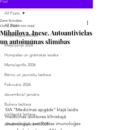
Post
All Posts
Zane Bondare
All Posts
Oct 2, 2023
1 min read
Mihailova, Inese. Autoantivielas
Jūlijs/augusts 2026
un autoimūnas slimības
Maijs/jūnijs 2026
Humpalas un grāmatas iesaka
Marts/aprīlis 2026
Bērnu un jauniešu lasītava
Februāris 2026
decembris/ janvāris
Bukera lasītava
SIA “Medicīnas apgāds” klajā laidis 
pielāgotā lasītava
medicīnas doktores klīniskajā 
imunoloģijā, sertificētas imunoloģes 
oktobris/novembris 2025