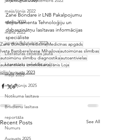
jūlijs/augusts/septembris 2022
maijs/jūnijs 2022
Zane Bondare ir LNB Pakalpojumu 
aprīlis 2022
departamenta Tehnoloģiju un 
dabaszinātņu lasītavas informācijas 
marts 2022
speciāliste
janvāris/februāris 2022
Zane Bondare
medicīna
Medicīnas apgāds
Iveta Bambere
Inese Mihailova
autoimūnas slimības
Literatūras ceļvedis jautā
autoimūnu slimību diagnostika
autoantivielas
Literatūras ceļvedis ziņo
autoantivielu izmeklēšana
Jānis Loja
jūlijs/augusts 2023
maijs 2025
maijs/ jūnijs 2025
Notikuma lasītava
Brīvdienu lasītava
reportāža
See All
Recent Posts
Numurs
Augusts 2025