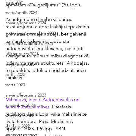
maijs 2024
apmēram 80% gadījumu” (30. lpp.).
marts/aprīlis 2024
Ar autoimūnu slimību vispārīgu 
janvāris/februāris 2024
raksturojumu autore lasītāju iepazīstina 
novembris/decembris 2023
grāmatas pirmajā nodaļā, bet galvenā 
uzmanība izdevumā pievērsta 
septembris/oktobris 2023
autoantivielu izmeklēšanai, kas ir ļoti 
jūlijs/augusts 2023
svarīga autoimūnu slimību diagnostikā. 
Izdevuma saturs strukturēts 14 nodaļās, 
maijs/jūnijs 2023
to papildina attēli un noslēdz atsauču 
aprīlis 2023
saraksts.
marts 2023
janvāris/februāris 2023
Mihailova, Inese. Autoantivielas un 
decembris 2022
autoimūnas slimības. 
Literārais 
redaktors Jānis Loja; vāka māksliniece 
novembris 2022
Iveta Bambere. Rīga: Medicīnas 
oktobris 2022
apgāds, 2023. 196 lpp. ISBN 
9789934573309.