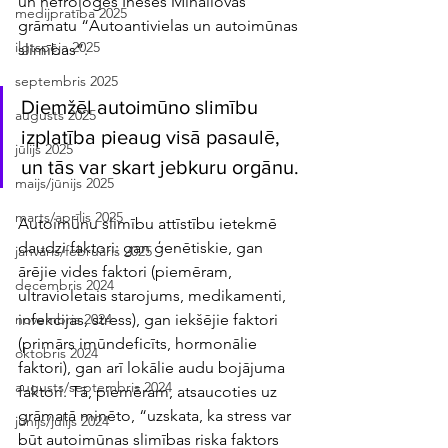
un nefroloģes Ineses Mihailovas 
medijpratība 2025
grāmatu “Autoantivielas un autoimūnas 
ilgtspēja 2025
slimības”.
septembris 2025
Diemžēl autoimūno slimību 
augusts 2025
izplatība pieaug visā pasaulē, 
jūlijs 2025
un tās var skart jebkuru orgānu. 
maijs/jūnijs 2025
marts/aprīlis 2025
Autoimūnu slimību attīstību ietekmē 
daudzi faktori: gan ģenētiskie, gan 
janvāris/februāris 2025
ārējie vides faktori (piemēram, 
decembris 2024
ultravioletais starojums, medikamenti, 
infekcijas, stress), gan iekšējie faktori 
novembris 2024
(primārs imūndeficīts, hormonālie 
oktobris 2024
faktori), gan arī lokālie audu bojājuma 
augusts/septembris 2024
faktori. Tā, piemēram, atsaucoties uz 
grāmatā minēto, “uzskata, ka stress var 
jūnijs/jūlijs 2024
būt autoimūnas slimības riska faktors 