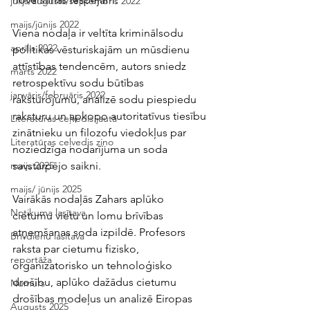
jūlijs/augusts/septembris 2022
maijs/jūnijs 2022
Viena nodaļa ir veltīta kriminālsodu 
aprīlis 2022
politikas vēsturiskajām un mūsdienu 
attīstības tendencēm, autors sniedz 
marts 2022
retrospektīvu sodu būtības 
janvāris/februāris 2022
raksturojumu, analizē sodu piespiedu 
raksturu un apkopo autoritatīvus tiesību 
Literatūras ceļvedis jautā
zinātnieku un filozofu viedokļus par 
Literatūras ceļvedis ziņo
noziedzīga nodarījuma un soda 
savstarpējo saikni. 
maijs 2025
maijs/ jūnijs 2025
Vairākās nodaļās Zahars aplūko 
Notikuma lasītava
cietumu vietu un lomu brīvības 
atņemšanas soda izpildē. Profesors 
Brīvdienu lasītava
raksta par cietumu fizisko, 
reportāža
organizatorisko un tehnoloģisko 
drošību, aplūko dažādus cietumu 
Numurs
drošības modeļus un analizē Eiropas 
Augusts 2025