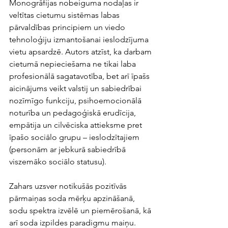
Monogrāfijas nobeiguma nodaļas ir 
veltītas cietumu sistēmas labas 
pārvaldības principiem un viedo 
tehnoloģiju izmantošanai ieslodzījuma 
vietu apsardzē. Autors atzīst, ka darbam 
cietumā nepieciešama ne tikai laba 
profesionālā sagatavotība, bet arī īpašs 
aicinājums veikt valstij un sabiedrībai 
nozīmīgo funkciju, psihoemocionālā 
noturība un pedagoģiskā erudīcija, 
empātija un cilvēciska attieksme pret 
īpašo sociālo grupu – ieslodzītajiem 
(personām ar jebkurā sabiedrībā 
viszemāko sociālo statusu). 
Zahars uzsver notikušās pozitīvās 
pārmaiņas soda mērķu apzināšanā, 
sodu spektra izvēlē un piemērošanā, kā 
arī soda izpildes paradigmu maiņu. 