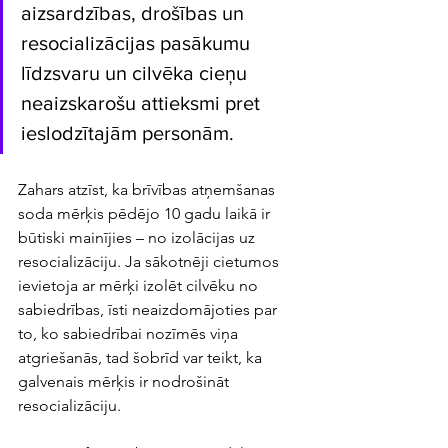
aizsardzības, drošības un 
resocializācijas pasākumu 
līdzsvaru un cilvēka cieņu 
neaizskarošu attieksmi pret 
ieslodzītajām personām. 
Zahars atzīst, ka brīvības atņemšanas  
soda mērķis pēdējo 10 gadu laikā ir 
būtiski mainījies – no izolācijas uz 
resocializāciju. Ja sākotnēji cietumos 
ievietoja ar mērķi izolēt cilvēku no 
sabiedrības, īsti neaizdomājoties par 
to, ko sabiedrībai nozīmēs viņa 
atgriešanās, tad šobrīd var teikt, ka 
galvenais mērķis ir nodrošināt 
resocializāciju. 