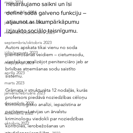
maijs 2024
nesaraujamo saikni un īsi 
definē soda galveno funkciju – 
marts/aprīlis 2024
atjaunot ar likumpārkāpumu 
janvāris/februāris 2024
izjaukto sociālo taisnīgumu.
novembris/decembris 2023
septembris/oktobris 2023
Autors apskata tikai vienu no soda 
jūlijs/augusts 2023
piemērošanas veidiem – cietumsodu, 
vienlaikus analizējot penitenciāro jeb ar 
maijs/jūnijs 2023
brīvības atņemšanas sodu saistīto 
aprīlis 2023
sistēmu.
marts 2023
Grāmata ir strukturēta 12 nodaļās, kurās 
janvāris/februāris 2023
profersors piedāvā noziedzības cēloņu 
decembris 2022
kriminoloģisko analīzi, iepazīstina ar 
pazīstamu Latvijas un ārvalstu 
novembris 2022
kriminologu viedokli par noziedzības 
oktobris 2022
kontroles, ierobežošanas un 
novēršanas iespējām. 