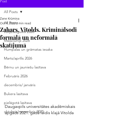
Post
All Posts
Zane Krūmiņa
All Posts
Oct 9, 2022
2 min read
Zahars, Vitolds. Kriminālsodi
Jūlijs/augusts 2026
formālā un neformālā
Maijs/jūnijs 2026
skatījumā
Humpalas un grāmatas iesaka
Marts/aprīlis 2026
Bērnu un jauniešu lasītava
Februāris 2026
decembris/ janvāris
Bukera lasītava
pielāgotā lasītava
Daugavpils universitātes akadēmiskais 
oktobris/novembris 2025
apgāds 2021. gadā laidis klajā Vitolda 