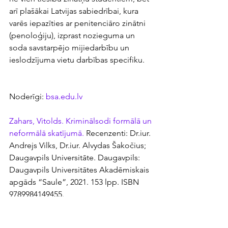
arī plašākai Latvijas sabiedrībai, kura 
varēs iepazīties ar penitenciāro zinātni 
(penoloģiju), izprast nozieguma un 
soda savstarpējo mijiedarbību un 
ieslodzījuma vietu darbības specifiku.
Noderīgi:
 bsa.edu.lv
Zahars, Vitolds. Kriminālsodi formālā un 
neformālā skatījumā.
 Recenzenti: Dr.iur. 
Andrejs Vilks, Dr.iur. Alvydas Šakočius; 
Daugavpils Universitāte. Daugavpils: 
Daugavpils Universitātes Akadēmiskais 
apgāds “Saule”, 2021. 153 lpp. ISBN 
9789984149455.
Zane Krūmiņa 2022. gada 