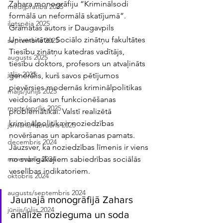
Zahara monogrāfiju “Kriminālsodi 
medijpratība 2025
formālā un neformālā skatījumā”. 
ilgtspēja 2025
Grāmatas autors ir Daugavpils 
Universitātes Sociālo zinātņu fakultātes 
septembris 2025
Tiesību zinātņu katedras vadītājs, 
augusts 2025
tiesību doktors, profesors un atvaļināts 
jūlijs 2025
ģenerālis, kurš savos pētījumos 
pievērsies modernās kriminālpolitikas 
maijs/jūnijs 2025
veidošanas un funkcionēšanas 
marts/aprīlis 2025
problemātikai. Valstī realizētā 
kriminālpolitika ir noziedzības 
janvāris/februāris 2025
novēršanas un apkarošanas pamats. 
decembris 2024
Jāuzsver, ka noziedzības līmenis ir viens 
no svarīgākajiem sabiedrības sociālās 
novembris 2024
veselības indikatoriem. 
oktobris 2024
augusts/septembris 2024
Jaunajā monogrāfijā Zahars 
jūnijs/jūlijs 2024
analizē nozieguma un soda 