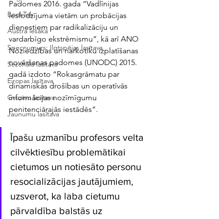
Padomes 2016. gada “Vadlīnijas 
BookTok
ieslodzījuma vietām un probācijas 
dienestiem par radikalizāciju un 
Austra iesaka
vardarbīgo ekstrēmismu”, kā arī ANO 
Specnumurs: Ilgtspējas lasītava
Noziedzības un narkotiku izplatīšanas 
novēršanas padomes (UNODC) 2015. 
Sezonālā lasītava
gadā izdoto “Rokasgrāmatu par 
Eiropas lasītava
dinamiskās drošības un operatīvās 
informācijas nozīmīgumu 
Gruzīnu lasītava
penitenciārajās iestādēs”. 
Jaunumu lasītava
Īpašu uzmanību profesors velta 
cilvēktiesību problemātikai 
cietumos un notiesāto personu 
resocializācijas jautājumiem, 
uzsverot, ka laba cietumu 
pārvaldība balstās uz 