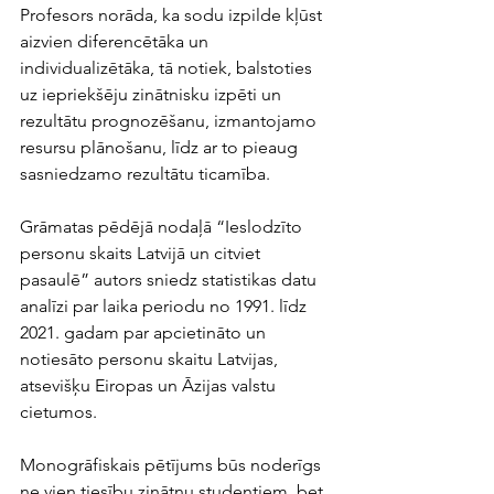
Profesors norāda, ka sodu izpilde kļūst 
aizvien diferencētāka un 
individualizētāka, tā notiek, balstoties 
uz iepriekšēju zinātnisku izpēti un 
rezultātu prognozēšanu, izmantojamo 
resursu plānošanu, līdz ar to pieaug 
sasniedzamo rezultātu ticamība. 
Grāmatas pēdējā nodaļā “Ieslodzīto 
personu skaits Latvijā un citviet 
pasaulē” autors sniedz statistikas datu 
analīzi par laika periodu no 1991. līdz 
2021. gadam par apcietināto un 
notiesāto personu skaitu Latvijas, 
atsevišķu Eiropas un Āzijas valstu 
cietumos.
Monogrāfiskais pētījums būs noderīgs 
ne vien tiesību zinātņu studentiem, bet 