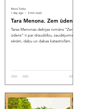
Raiva Turka
1 day ago
3 min read
Tara Menona. Zem ūdens
Taras Menonas debijas romāns "Zem
ūdens" ir par draudzību, zaudējumiem,
sērām, dabu un dabas katastrofām.
Romāna darbība notiek divos dažādos
zīmīgos laikos – 2004. gadā un 2012.
gadā. 2004. gada Ziemassvētkos
pasauli pārsteidza cunami, kas plosījās
Indijas okeānā, bet 2012. gadā Ņujorkai
tuvojās viesuļvētra "Sendija". Galvenā
varone Marissa ir piedzīvojusi 2004.
gada traģisko cunami, kurā ir zaudējusi
draudzeni, un arī pieaugušā vecumā
viņu joprojām vajā atmiņas par pagātn