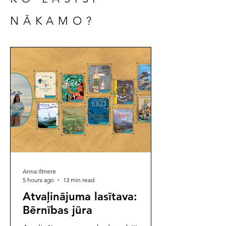
NĀKAMO?
Anna Iltnere
5 hours ago
13 min read
Atvaļinājuma lasītava:
Bērnības jūra