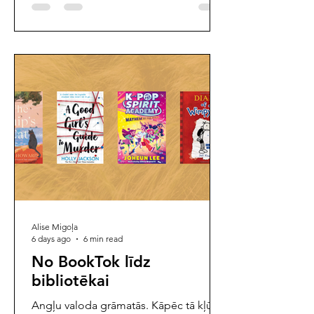
dabas dzejnieka un rakstnieka Jāņa
Baltvilka dzimšanas dienu, 24. jūlijā
Latvijas Universitātes Botāniskajā dārzā
tika apbalvoti autori un mākslinieki par
nozīmīgiem sasniegumiem bērnu un
jauniešu literatūrā, tulkošanā un
grāmatu mākslā. "Literatūras ceļvedim"
bija gods pi
Alise Migoļa
6 days ago
6 min read
No BookTok līdz
bibliotēkai
Angļu valoda grāmatās. Kāpēc tā kļūst