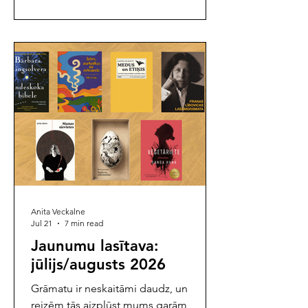
izveidotajā rakstnieku konkursā "Viegli
lasīt". Konkursā atzinību guvušie stāsti
savu ceļu pie lasītājiem turpina
grāmatu formātā, ko dāsni atbalsta un
nodrošina akciju sabiedrība "Va
Anita Veckalne
Jul 21
7 min read
Jaunumu lasītava:
jūlijs/augusts 2026
Grāmatu ir neskaitāmi daudz, un
reizēm tās aizplūst mums garām