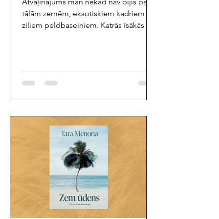
Atvaļinājums man nekad nav bijis par
tālām zemēm, eksotiskiem kadriem vai
ziliem peldbaseiniem. Katrās īsākās vai
garākās brīvdienās neapzināti esmu
meklējusi bērnības brīvlaika sajūtu.
Pavēnī zem ābeles, uz noklātas vatētas
segas, lasīt savu mīļāko grāmatu,
šūpināt kājas un sakasīt odu pumpas
līdz asinīm. Pēc dienas, kas bijusi pilna
ar mellenēm, jāņogām, ērkšķogām,
peldēm, makšķerēšanu un rāpšanos
riekstkokā, gulēt starp smaržīgiem zāļu
tēju pušķīšiem, kas sakārti žāvēties,