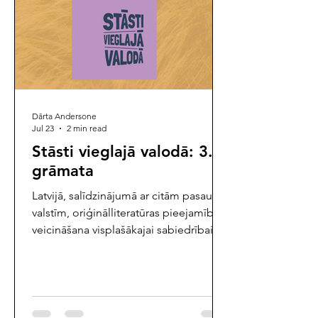
Dārta Andersone
Jul 23
2 min read
Stāsti vieglajā valodā: 3.
grāmata
Latvijā, salīdzinājumā ar citām pasaules
valstīm, oriģinālliteratūras pieejamības
veicināšana visplašākajai sabiedrībai ir
vēl samērā jauna parādība, kuras
nozīmīgākais iedīglis meklējams tikai
pirms pāris gadiem Latvijas
Universitātes (LU) Latviešu valodas
institūta un Vieglās valodas aģentūras