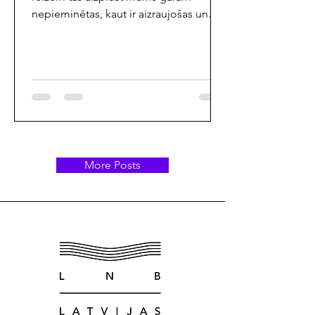
nepieminētas, kaut ir aizraujošas un
spēcīgas. Tāpēc turpmāk katrā
"Literatūras ceļveža" numurā dalīšos ar
septiņām grāmatām, kas liek ķermenim
sajust to tirpšanu elkoņos un
pārliecību, ka pie šīs grāmatas ir
jāapstājas. Šīs nav septiņas labākās
grāmatas. Šīs ir septiņas grāmatas,
kuras šobrīd neliek man mieru.
More Posts
Grāmatas, kuru dēļ ir vērts izplēst vietu
savā ikdienā, lai par spīti laika
trūkumam, piedzīvotu to, ko