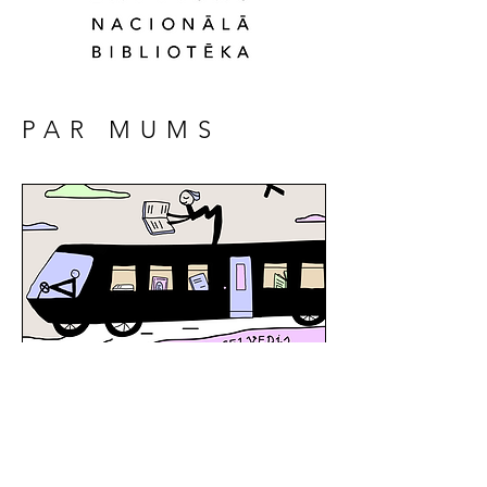
PAR MUMS
“Literatūras ceļvedis” ir Latvijas
Nacionālās bibliotēkas gatavots regulārs
izdevums, kas tapis kā informatīvs