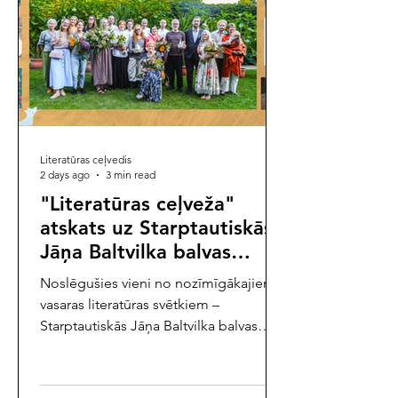
Literatūras ceļvedis
2 days ago
3 min read
"Literatūras ceļveža"
atskats uz Starptautiskās
Jāņa Baltvilka balvas
svētkiem
Noslēgušies vieni no nozīmīgākajiem
vasaras literatūras svētkiem –
Starptautiskās Jāņa Baltvilka balvas
bērnu literatūrā un grāmatu mākslā
pasniegšanas ceremonija. Jau
divdesmit otro reizi, atzīmējot izcilā