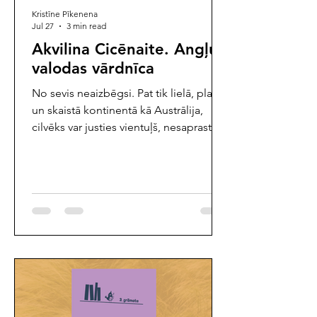
Kristīne Pīkenena
Jul 27
3 min read
Akvilina Cicēnaite. Angļu
valodas vārdnīca
No sevis neaizbēgsi. Pat tik lielā, plašā
un skaistā kontinentā kā Austrālija,
cilvēks var justies vientuļš, nesaprasts,
nelaimīgs. Jo sevi un savu emocionālo
bagāžu visur ņemam līdzi. Sieviete,
kura par sevi saka, ka ir no valsts, kas
vairs neeksistē, ar vīru (kanādieti) dodas
no Sidnejas uz Brokenhilu un atpakaļ.
Nekas nenotiek, pat gadalaiki īsti
nemainās. Vai mūs definē piederība
valstij, valodai, ģeogrāfiskai vietai, jo
esam tajā uzauguši un veidojušies? Bet
vai tāpēc vi