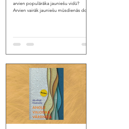
arvien populārāka jauniešu vidū?
Arvien vairāk jauniešu mūsdienās dod
priekšroku lasīšanai angļu valodā.
Kāpēc tā ir? Ventspils bibliotēkas
lasītāja Emīlija dalās ar viedokli, kāpēc
arvien vairāk jauniešu izvēlas lasīt
grāmatas tieši angļu valodā: “Viens no
galvenajiem iemesliem, kāpēc daudzi
pusaudži izvēlas lasīt grāmatas angļu
valodā jeb oriģinālvalodā, manuprāt, ir
pieejamība. Jaunas un populāras
grāmatas bieži vispirms tiek izdotas